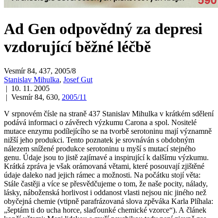
Ad Gen odpovědný za depresi
vzdorující běžné léčbě
Vesmír 84, 437, 2005/8
Stanislav Mihulka
,
Josef Gut
| 10. 11. 2005
| Vesmír 84, 630,
2005/11
V srpnovém čísle na straně 437 Stanislav Mihulka v krátkém sdělení
podává informaci o závěrech výzkumu Carona a spol. Nositelé
mutace enzymu podílejícího se na tvorbě serotoninu mají významně
nižší jeho produkci. Tento poznatek je srovnáván s obdobným
nálezem snížené produkce serotoninu u myší s mutací stejného
genu. Údaje jsou to jistě zajímavé a inspirující k dalšímu výzkumu.
Krátká zpráva je však orámovaná větami, které posouvají zjištěné
údaje daleko nad jejich rámec a možnosti. Na počátku stojí věta:
Stále častěji a více se přesvědčujeme o tom, že naše pocity, nálady,
lásky, náboženská horlivost i oddanost vlasti nejsou nic jiného než
obyčejná chemie
(vtipně parafrázovaná slova zpěváka Karla Plíhala:
„šeptám ti do ucha horce, slaďounké chemické vzorce“). A článek