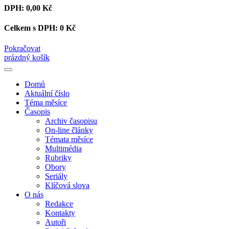
DPH:
0,00 Kč
Celkem s DPH:
0 Kč
Pokračovat
prázdný košík
Domů
Aktuální číslo
Téma měsíce
Časopis
Archiv časopisu
On-line články
Témata měsíce
Multimédia
Rubriky
Obory
Seriály
Klíčová slova
O nás
Redakce
Kontakty
Autoři