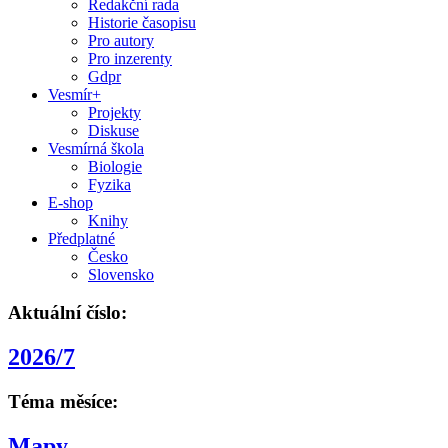
Redakční rada
Historie časopisu
Pro autory
Pro inzerenty
Gdpr
Vesmír+
Projekty
Diskuse
Vesmírná škola
Biologie
Fyzika
E-shop
Knihy
Předplatné
Česko
Slovensko
Aktuální číslo:
2026/7
Téma měsíce:
Mapy