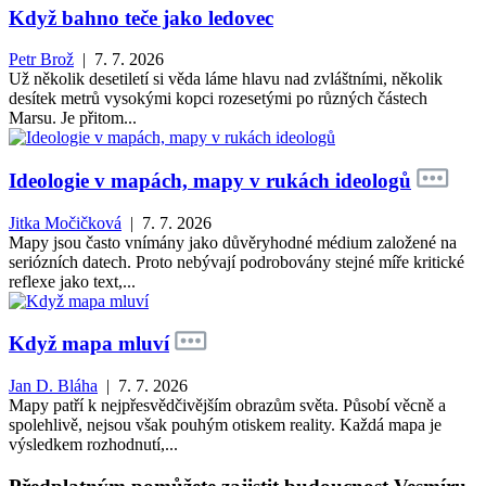
Když bahno teče jako ledovec
Petr Brož
| 7. 7. 2026
Už několik desetiletí si věda láme hlavu nad zvláštními, několik
desítek metrů vysokými kopci rozesetými po různých částech
Marsu. Je přitom...
Ideologie v mapách, mapy v rukách ideologů
Jitka Močičková
| 7. 7. 2026
Mapy jsou často vnímány jako důvěryhodné médium založené na
seriózních datech. Proto nebývají podrobovány stejné míře kritické
reflexe jako text,...
Když mapa mluví
Jan D. Bláha
| 7. 7. 2026
Mapy patří k nejpřesvědčivějším obrazům světa. Působí věcně a
spolehlivě, nejsou však pouhým otiskem reality. Každá mapa je
výsledkem rozhodnutí,...