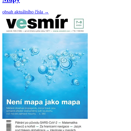
obsah aktuálního čísla
→