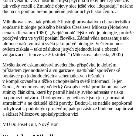
končí větami:
Mezi lidskou a myší psychikou tedy není zjevně zas
tak velký rozdíl a Zmíněné objevy sice ještě více „degradují“ našeho
ducha na pouhou arénu poměrně jednoduchých sloučenin…
Mihulkova slova tak příhodně ilustrují provokativní charakteristiku
současné biologie polského básníka Czeslawa Milosze (Nobelova
cena za literaturu 1980): „Nejdémonič tější z věd je biologie, protože
podrývá víru ve vyšší poslání člověka. Žádná věda nezasahuje tak
hluboce naše vnímání světa jako právě biologie. Veškerou moc
ovšem získala – také zásluhou jistých zjednodušení a obecné
vulgarizace – teprve ve 20. století.“ (Miloszova abeceda, 2005)
Myšlenkové eskamotérství uvedeného příspěvku je dobrým
příkladem zjednodušení a vulgarizace, nadbíhání společenské
poptávce po jednoduchých a schematických řešeních
v komplikovaném a těžko uchopitelném světě informací. Je jen
škoda, že renomovaný vědecký časopis nechá proniknout na své
stránky článkům, které by patrně hledaly svého adresáta v tisku
na pomezí bulváru. I biologové a genetikové jsou jen „normální
smrtelníci“ a ne držitelé klíčů pravdy. Budou-li se nadále nepokorně
uchylovat k podobným projevům, pak po zásluze budeme naplňovat
a sklízet Miloszovu apokalyptickou vizi.
MUDr. Josef Gut, Nový Bor