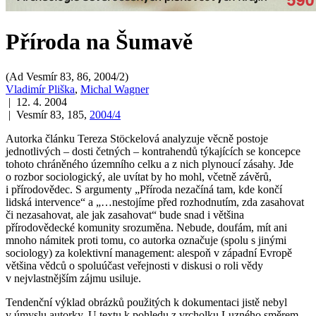
Příroda na Šumavě
(Ad Vesmír 83, 86, 2004/2)
Vladimír Pliška
,
Michal Wagner
| 12. 4. 2004
| Vesmír 83, 185,
2004/4
Autorka článku Tereza Stöckelová analyzuje věcně postoje
jednotlivých – dosti četných – kontrahendů týkajících se koncepce
tohoto chráněného územního celku a z nich plynoucí zásahy. Jde
o rozbor sociologický, ale uvítat by ho mohl, včetně závěrů,
i přírodovědec. S argumenty „Příroda nezačíná tam, kde končí
lidská intervence“ a „…nestojíme před rozhodnutím, zda zasahovat
či nezasahovat, ale jak zasahovat“ bude snad i většina
přírodovědecké komunity srozuměna. Nebude, doufám, mít ani
mnoho námitek proti tomu, co autorka označuje (spolu s jinými
sociology) za kolektivní management: alespoň v západní Evropě
většina vědců o spoluúčast veřejnosti v diskusi o roli vědy
v nejvlastnějším zájmu usiluje.
Tendenční výklad obrázků použitých k dokumentaci jistě nebyl
v úmyslu autorky. U textu k pohledu z vrcholku Luzného směrem