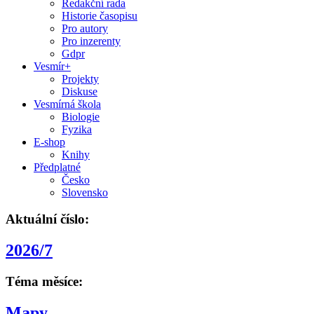
Redakční rada
Historie časopisu
Pro autory
Pro inzerenty
Gdpr
Vesmír+
Projekty
Diskuse
Vesmírná škola
Biologie
Fyzika
E-shop
Knihy
Předplatné
Česko
Slovensko
Aktuální číslo:
2026/7
Téma měsíce:
Mapy