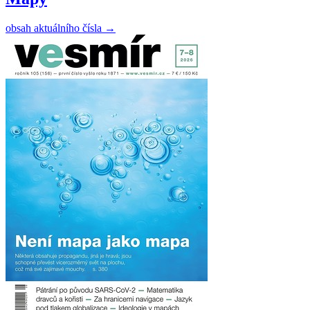
obsah aktuálního čísla
→