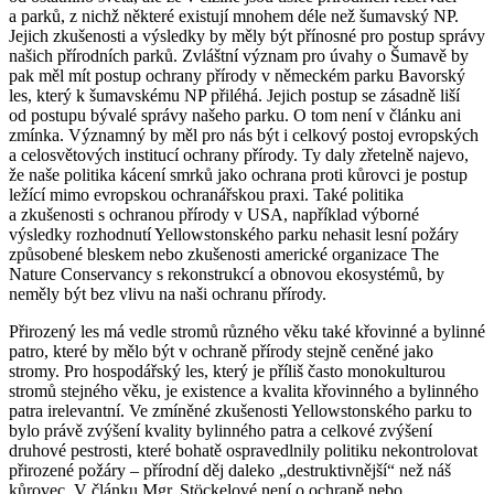
a parků, z nichž některé existují mnohem déle než šumavský NP.
Jejich zkušenosti a výsledky by měly být přínosné pro postup správy
našich přírodních parků. Zvláštní význam pro úvahy o Šumavě by
pak měl mít postup ochrany přírody v německém parku Bavorský
les, který k šumavskému NP přiléhá. Jejich postup se zásadně liší
od postupu bývalé správy našeho parku. O tom není v článku ani
zmínka. Významný by měl pro nás být i celkový postoj evropských
a celosvětových institucí ochrany přírody. Ty daly zřetelně najevo,
že naše politika kácení smrků jako ochrana proti kůrovci je postup
ležící mimo evropskou ochranářskou praxi. Také politika
a zkušenosti s ochranou přírody v USA, například výborné
výsledky rozhodnutí Yellowstonského parku nehasit lesní požáry
způsobené bleskem nebo zkušenosti americké organizace The
Nature Conservancy s rekonstrukcí a obnovou ekosystémů, by
neměly být bez vlivu na naši ochranu přírody.
Přirozený les má vedle stromů různého věku také křovinné a bylinné
patro, které by mělo být v ochraně přírody stejně ceněné jako
stromy. Pro hospodářský les, který je příliš často monokulturou
stromů stejného věku, je existence a kvalita křovinného a bylinného
patra irelevantní. Ve zmíněné zkušenosti Yellowstonského parku to
bylo právě zvýšení kvality bylinného patra a celkové zvýšení
druhové pestrosti, které bohatě ospravedlnily politiku nekontrolovat
přirozené požáry – přírodní děj daleko „destruktivnější“ než náš
kůrovec. V článku Mgr. Stöckelové není o ochraně nebo