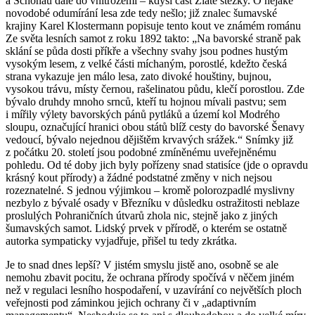
a Schönau dále do vnitrozemí – kdysi část Zlaté stezky. O nějaké
novodobé odumírání lesa zde tedy nešlo; již znalec šumavské
krajiny Karel Klostermann popisuje tento kout ve známém románu
Ze světa lesních samot
z roku 1892 takto: „Na bavorské straně pak
sklání se půda dosti příkře a všechny svahy jsou podnes hustým
vysokým lesem, z velké části míchaným, porostlé, kdežto česká
strana vykazuje jen málo lesa, zato divoké houštiny, bujnou,
vysokou trávu, místy černou, rašelinatou půdu, klečí porostlou. Zde
bývalo druhdy mnoho srnců, kteří tu hojnou mívali pastvu; sem
i mířily výlety bavorských pánů pytláků a území kol Modrého
sloupu, označující hranici obou států blíž cesty do bavorské Šenavy
vedoucí, bývalo nejednou dějištěm krvavých srážek.“ Snímky již
z počátku 20. století jsou podobné zmíněnému uveřejněnému
pohledu. Od té doby jich byly pořízeny snad statisíce (jde o opravdu
krásný kout přírody) a žádné podstatné změny v nich nejsou
rozeznatelné. S jednou výjimkou – kromě polorozpadlé myslivny
nezbylo z bývalé osady v Březníku v důsledku ostražitosti neblaze
proslulých Pohraničních útvarů zhola nic, stejně jako z jiných
šumavských samot. Lidský prvek v přírodě, o kterém se ostatně
autorka sympaticky vyjadřuje, přišel tu tedy zkrátka.
Je to snad dnes lepší? V jistém smyslu jistě ano, osobně se ale
nemohu zbavit pocitu, že ochrana přírody spočívá v něčem jiném
než v regulaci lesního hospodaření, v uzavírání co největších ploch
veřejnosti pod záminkou jejich ochrany či v „adaptivním