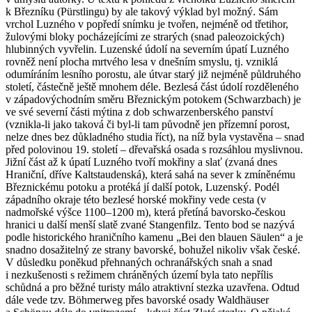
k Březníku (Pürstlingu) by ale takový výklad byl možný. Sám
vrchol Luzného v popředí snímku je tvořen, nejméně od třetihor,
žulovými bloky pocházejícími ze strarých (snad paleozoických)
hlubinných vyvřelin. Luzenské údolí na severním úpatí Luzného
rovněž není plocha mrtvého lesa v dnešním smyslu, tj. vzniklá
odumíráním lesního porostu, ale útvar starý již nejméně půldruhého
století, částečně ještě mnohem déle. Bezlesá část údolí rozděleného
v západovýchodním směru Březnickým potokem (Schwarzbach) je
ve své severní části mýtina z dob schwarzenberského panství
(vznikla-li jako taková či byl-li tam původně jen přízemní porost,
nelze dnes bez důkladného studia říct), na níž byla vystavěna – snad
před polovinou 19. století – dřevařská osada s rozsáhlou myslivnou.
Jižní část až k úpatí Luzného tvoří mokřiny a slať (zvaná dnes
Hraniční, dříve Kaltstaudenská), která sahá na sever k zmíněnému
Březnickému potoku a protéká jí další potok, Luzenský. Podél
západního okraje této bezlesé horské mokřiny vede cesta (v
nadmořské výšce 1100–1200 m), která přetíná bavorsko-českou
hranici u další menší slatě zvané Stangenfilz. Tento bod se nazývá
podle historického hraničního kamenu „Bei den blauen Säulen“ a je
snadno dosažitelný ze strany bavorské, bohužel nikoliv však české.
V důsledku poněkud přehnaných ochranářských snah a snad
i nezkušenosti s režimem chráněných území byla tato nepřílis
schůdná a pro běžné turisty málo atraktivní stezka uzavřena. Odtud
dále vede tzv. Böhmerweg přes bavorské osady Waldhäuser