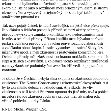
rekonstrukci bylinného a křovinného patra v šumavském parku
skoro nic, stejně jako o rozdílnosti mezi přirozeným lesem se stromy
různého věku a vysazeným stejnověkým lesem, byť také druhově
odrážejícím původní les.
Tak úzce pojatý článek je nutně zavádějící, ale ještě více překvapuje,
že v článku o lidském postoji k přírodě se mezi aktéry ochrany
přírody nevyskytuje zmínka o konfliktu jako nedorozumění mezi
lesníky a ochránci přírody. Přitom konflikt mezi bývalou správou
parku a ochránci přírody byl vyvolán právě rozdílnou zkušeností
a vzděláním obou skupin. Lesníci vystudovali lesnické školy, lesní
inženýrství apod. a měli zkušenost s pěstováním komerčního lesa.
Ochránci přírody měli zkušenost s ochranou mokřadů, xerotermních
stepí a dalších ekosystémů. Exploatace těchto rozdílných zkušeností
na nevyzkoušené podmínky šumavského NP vedla k popsanému
konfliktu.
Je škoda že v Čechách nebyla silná skupina se zkušeností obdobnou
zkušenosti The Nature Conservancy s rekonstrukcí ekosystémů. Asi
by to zkvalitnilo debatu a rozhodování. A je škoda, že vliv
zkušenosti s naší izolací železnou oponou do jisté míry trvá a pohled
na celosvětovou zkušenost ochrany přírody hrál tak malou roli,
včetně pohledu autorky článku.
RNDr. Michal Wagner, CSc.