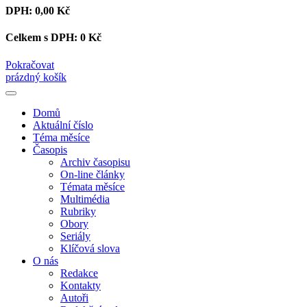
DPH:
0,00 Kč
Celkem s DPH:
0 Kč
Pokračovat
prázdný košík
Domů
Aktuální číslo
Téma měsíce
Časopis
Archiv časopisu
On-line články
Témata měsíce
Multimédia
Rubriky
Obory
Seriály
Klíčová slova
O nás
Redakce
Kontakty
Autoři