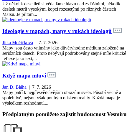
Už několik desetiletí si věda láme hlavu nad zvláštními, několik
desítek metrů vysokými kopci rozesetými po různých částech
Marsu. Je přitom...
Ideologie v mapách, mapy v rukách ideologů
Jitka Močičková
| 7. 7. 2026
Mapy jsou často vnímány jako důvěryhodné médium založené na
seriózních datech. Proto nebývají podrobovány stejné míře kritické
reflexe jako text,...
Když mapa mluví
Jan D. Bláha
| 7. 7. 2026
Mapy patří k nejpřesvědčivějším obrazům světa. Působí věcně a
spolehlivě, nejsou však pouhým otiskem reality. Každá mapa je
výsledkem rozhodnutí,...
Předplatným pomůžete zajistit budoucnost Vesmíru