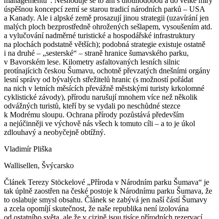
managementu“. Neshoduje se to ani s dlouhodobou a do velké míry
úspěšnou koncepcí zemí se starou tradicí národních parků – USA
a Kanady. Ale i alpské země prosazují jinou strategii (uzavírání jen
malých ploch bezprostředně ohrožených sešlapem, vysoušením atd.
a vylučování nadměrné turistické a hospodářské infrastruktury
na plochách podstatně větších); podobná strategie existuje ostatně
i na druhé – „sesterské“ – straně hranice šumavského parku,
v Bavorském lese. Kilometry asfaltovaných lesních silnic
protínajícich českou Šumavu, ochotně převzatých dnešními orgány
lesní správy od bývalých střežitelů hranic (s možností pořádat
na nich v letních měsících převážně městskými turisty krkolomné
cyklistické závody), přírodu narušují mnohem více než několik
odvážných turistů, kteří by se vydali po neschůdné stezce
k Modrému sloupu. Ochrana přírody pozůstává především
a nejúčinněji ve výchově nás všech k tomuto cíli – a to je úkol
zdlouhavý a neobyčejně obtížný.
Vladimír Pliška
Wallisellen, Švýcarsko
Článek Terezy Stöckelové „Příroda v Národním parku Šumava“ je
tak úplně zaostřen na české postoje k Národnímu parku Šumava, že
to oslabuje smysl obsahu. Článek se zabývá jen naší částí Šumavy
a zcela opomíjí skutečnost, že naše republika není izolována
od ostatního světa, ale že v cizině jsou tisíce přírodních rezervací