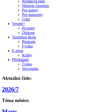
Redakční rada
Historie časopisu
Pro autory
Pro inzerenty
Gdpr
Vesmír+
Projekty
Diskuse
Vesmírná škola
Biologie
Fyzika
E-shop
Knihy
Předplatné
Česko
Slovensko
Aktuální číslo:
2026/7
Téma měsíce:
Mapy