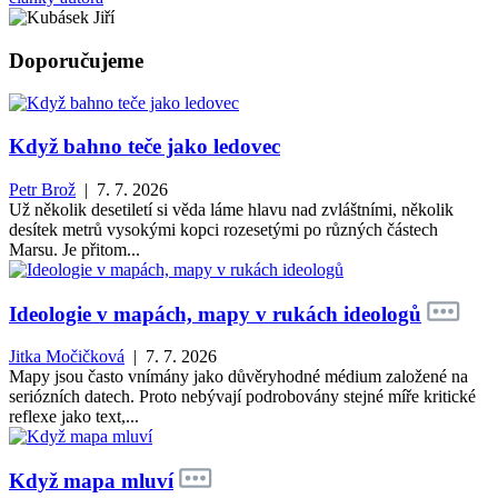
Doporučujeme
Když bahno teče jako ledovec
Petr Brož
| 7. 7. 2026
Už několik desetiletí si věda láme hlavu nad zvláštními, několik
desítek metrů vysokými kopci rozesetými po různých částech
Marsu. Je přitom...
Ideologie v mapách, mapy v rukách ideologů
Jitka Močičková
| 7. 7. 2026
Mapy jsou často vnímány jako důvěryhodné médium založené na
seriózních datech. Proto nebývají podrobovány stejné míře kritické
reflexe jako text,...
Když mapa mluví