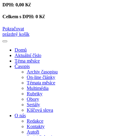
DPH:
0,00 Kč
Celkem s DPH:
0 Kč
Pokračovat
prázdný košík
Domů
Aktuální číslo
Téma měsíce
Časopis
Archiv časopisu
On-line články
Témata měsíce
Multimédia
Rubriky
Obory
Seriály
Klíčová slova
O nás
Redakce
Kontakty
Autoři