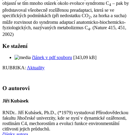
objasní se tím mnoho otázek okolo evoluce syndromu C
– pak by
4
představoval všeobecně rozšířenou preadaptaci, která se ve
specifických podmínkách (při nedostatku CO
, za horka a sucha)
2
může rozvinout do syndromu adaptací anatomicko-biochemicko-
fyziologických, nazývaných metabolizmus C
. (Nature 415, 451,
4
2002)
Ke stažení
článek v pdf souboru
[343,09 kB]
RUBRIKA:
Aktuality
O autorovi
Jiří Kubásek
RNDr.. Jiří Kubásek, Ph.D., (*1979) vystudoval Přírodovědeckou
fakultu Jihočeské univerzity, kde se nyní v dynamické ozářenosti,
rostlinám C4, mechorostům a evoluci funkce environmentální
citlivosti jejich průduchů.
články autora