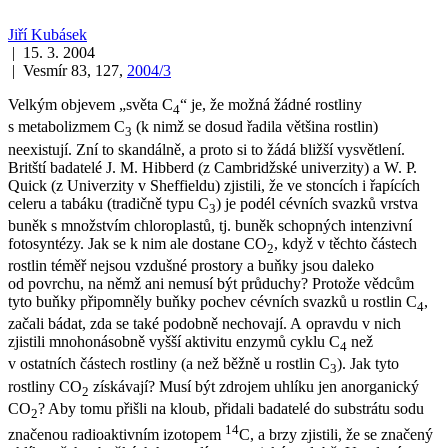
Jiří Kubásek
| 15. 3. 2004
| Vesmír 83, 127,
2004/3
Velkým objevem „světa C
“ je, že možná žádné rostliny
4
s metabolizmem C
(k nimž se dosud řadila většina rostlin)
3
neexistují. Zní to skandálně, a proto si to žádá bližší vysvětlení.
Britští badatelé J. M. Hibberd (z Cambridžské univerzity) a W. P.
Quick (z Univerzity v Sheffieldu) zjistili, že ve stoncích i řapících
celeru a tabáku (tradičně typu C
) je podél cévních svazků vrstva
3
buněk s množstvím chloroplastů, tj. buněk schopných intenzivní
fotosyntézy. Jak se k nim ale dostane CO
, když v těchto částech
2
rostlin téměř nejsou vzdušné prostory a buňky jsou daleko
od povrchu, na němž ani nemusí být průduchy? Protože vědcům
tyto buňky připomněly buňky pochev cévních svazků u rostlin C
,
4
začali bádat, zda se také podobně nechovají. A opravdu v nich
zjistili mnohonásobně vyšší aktivitu enzymů cyklu C
než
4
v ostatních částech rostliny (a než běžně u rostlin C
). Jak tyto
3
rostliny CO
získávají? Musí být zdrojem uhlíku jen anorganický
2
CO
? Aby tomu přišli na kloub, přidali badatelé do substrátu sodu
2
14
značenou radioaktivním izotopem
C, a brzy zjistili, že se značený