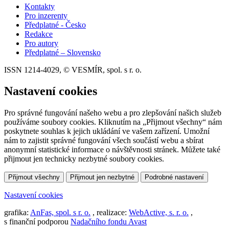
Kontakty
Pro inzerenty
Předplatné - Česko
Redakce
Pro autory
Předplatné – Slovensko
ISSN 1214-4029, © VESMÍR, spol. s r. o.
Nastavení cookies
Pro správné fungování našeho webu a pro zlepšování našich služeb
používáme soubory cookies. Kliknutím na „Přijmout všechny“ nám
poskytnete souhlas k jejich ukládání ve vašem zařízení. Umožní
nám to zajistit správné fungování všech součástí webu a sbírat
anonymní statistické informace o návštěvnosti stránek. Můžete také
přijmout jen technicky nezbytné soubory cookies.
Přijmout všechny
Přijmout jen nezbytné
Podrobné nastavení
Nastavení cookies
grafika:
AnFas, spol. s r. o.
, realizace:
WebActive, s. r. o.
,
s finanční podporou
Nadačního fondu Avast