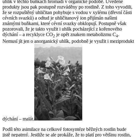
uhlík v těchto buňkách hromadí v organické podobě. Uvedené
produkty jsou pak postupně rozváděny po rostlině. Z toho vyvodili,
že se rozpuštěný uhličitan pohybuje s vodou v xylému (dřevní části
cévních svazků) a odtud je uhličitanový ion přijímán našimi
známými buňkami, které cévní svazky obklopují. Postupně však
pozorovali, že je takto využit i uhlík pocházející z kořenového
dýchání – a recyklyce CO
je opět znakem metabolizmu C
.
2
4
Nemusí jít jen o anorganický uhlík, podobně je využit i meziprodukt
dýchání – malát.
Podíl této asimilace na celkové fotosyntéze běžných rostlin bude
jistě nepatrný. Jestliže se ale prokáže, že to platí pro většinu rostlin,