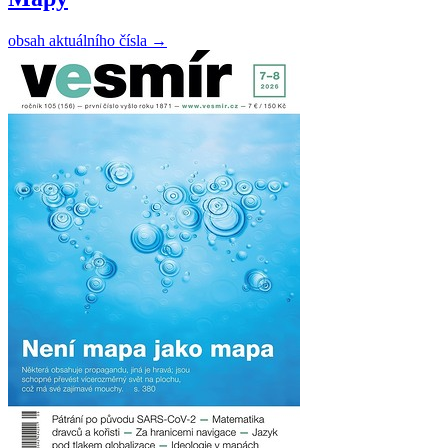
obsah aktuálního čísla
→