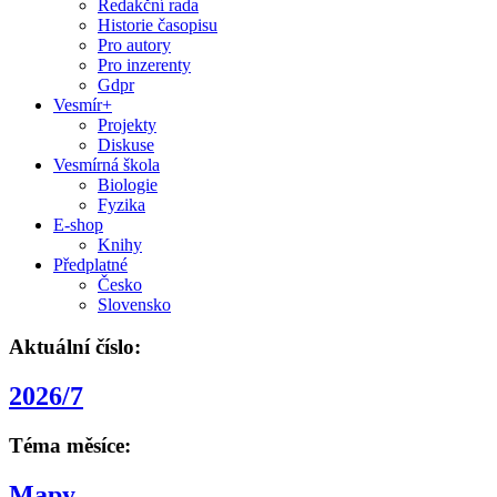
Redakční rada
Historie časopisu
Pro autory
Pro inzerenty
Gdpr
Vesmír+
Projekty
Diskuse
Vesmírná škola
Biologie
Fyzika
E-shop
Knihy
Předplatné
Česko
Slovensko
Aktuální číslo:
2026/7
Téma měsíce:
Mapy