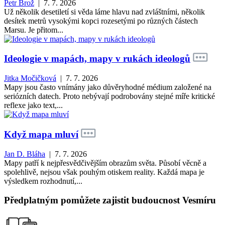
Petr Brož
| 7. 7. 2026
Už několik desetiletí si věda láme hlavu nad zvláštními, několik
desítek metrů vysokými kopci rozesetými po různých částech
Marsu. Je přitom...
Ideologie v mapách, mapy v rukách ideologů
Jitka Močičková
| 7. 7. 2026
Mapy jsou často vnímány jako důvěryhodné médium založené na
seriózních datech. Proto nebývají podrobovány stejné míře kritické
reflexe jako text,...
Když mapa mluví
Jan D. Bláha
| 7. 7. 2026
Mapy patří k nejpřesvědčivějším obrazům světa. Působí věcně a
spolehlivě, nejsou však pouhým otiskem reality. Každá mapa je
výsledkem rozhodnutí,...
Předplatným pomůžete zajistit budoucnost Vesmíru