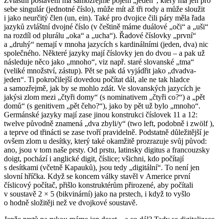
Zvláštní postavení má samozřejmě pojem „jeden“, který má jen pro
sebe singulár (jednotné číslo), může mít až tři rody a může sloužit
i jako neurčitý člen (un, ein). Také pro dvojice čili páry měla řada
jazyků zvláštní dvojné číslo (v češtině máme duálové „oči“ a „uši“
na rozdíl od plurálu „oka“ a „ucha“). Řadové číslovky „první“
a „druhý“ nemají v mnoha jazycích s kardinálními (jeden, dva) nic
společného. Některé jazyky mají číslovky jen do dvou – a pak už
následuje něco jako „mnoho“, viz např. staré slovanské „tma“
(veliké množství, zástup). Pět se pak dá vyjádřit jako „dva­dva-
jeden“. Ti pokročilejší dovedou počítat dál, ale ne tak hladce
a samozřejmě, jak by se mohlo zdát. Ve slovanských jazycích je
jakýsi zlom mezi „čtyři domy“ (s nominativem „čtyři co?“) a „pět
domů“ (s genitivem „pět čeho?“), jako by pět už bylo „mnoho“.
Germánské jazyky mají zase jinou konstrukci číslovek 11 a 12:
twelve
původně znamená „dva zbyli/y“ (
two left
, podobně i
zwölf
),
a teprve od třinácti se zase tvoří pravidelně. Podstatně důležitější je
ovšem zlom u desítky, který také okamžitě prozrazuje svůj původ:
ano, jsou v tom naše prsty. Od prstu, latinsky
digitus
a francouzsky
doigt
, pochází i anglické
digit
, číslice; všichni, kdo počítají
s desítkami (včetně Kapauků), jsou tedy „digitální“. To není jen
slovní hříčka. Když se koncem války stavěl v Americe první
číslicový počítač, přišlo konstruktérům přirozené, aby počítali
v soustavě 2 × 5 (bikvinární) jako na prstech, i když to vyšlo
o hodně složitěji než ve dvojkové soustavě.