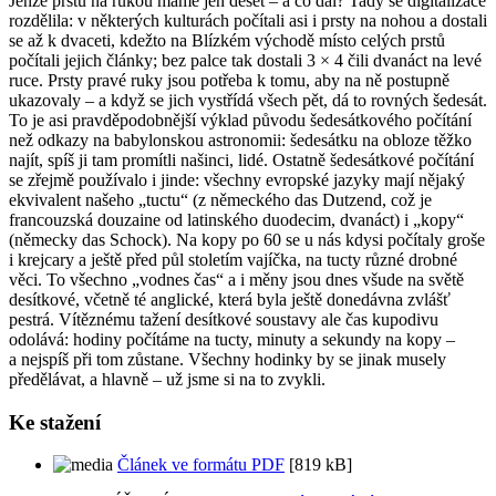
Jenže prstů na rukou máme jen deset – a co dál? Tady se digitalizace
rozdělila: v některých kulturách počítali asi i prsty na nohou a dostali
se až k dvaceti, kdežto na Blízkém východě místo celých prstů
počítali jejich články; bez palce tak dostali 3 × 4 čili dvanáct na levé
ruce. Prsty pravé ruky jsou potřeba k tomu, aby na ně postupně
ukazovaly – a když se jich vystřídá všech pět, dá to rovných šedesát.
To je asi pravděpodobnější výklad původu šedesátkového počítání
než odkazy na babylonskou astronomii: šedesátku na obloze těžko
najít, spíš ji tam promítli našinci, lidé. Ostatně šedesátkové počítání
se zřejmě používalo i jinde: všechny evropské jazyky mají nějaký
ekvivalent našeho „tuctu“ (z německého
das Dutzend
, což je
francouzská
douzaine
od latinského
duodecim
, dvanáct) i „kopy“
(německy
das Schock
). Na kopy po 60 se u nás kdysi počítaly groše
i krejcary a ještě před půl stoletím vajíčka, na tucty různé drobné
věci. To všechno „vodnes čas“ a i měny jsou dnes všude na světě
desítkové, včetně té anglické, která byla ještě donedávna zvlášť
pestrá. Vítěznému tažení desítkové soustavy ale čas kupodivu
odolává: hodiny počítáme na tucty, minuty a sekundy na kopy –
a nejspíš při tom zůstane. Všechny hodinky by se jinak musely
předělávat, a hlavně – už jsme si na to zvykli.
Ke stažení
Článek ve formátu PDF
[819 kB]