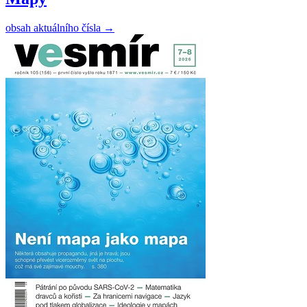
obsah aktuálního čísla
→