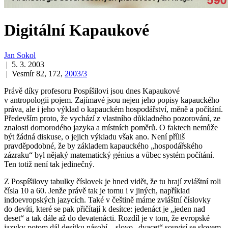
Digitální Kapaukové
Jan Sokol
| 5. 3. 2003
| Vesmír 82, 172,
2003/3
Právě díky profesoru Pospíšilovi jsou dnes Kapaukové
v antropologii pojem. Zajímavé jsou nejen jeho popisy kapauckého
práva, ale i jeho výklad o kapauckém hospodářství, měně a počítání.
Především proto, že vychází z vlastního důkladného pozorování, ze
znalosti domorodého jazyka a místních poměrů. O faktech nemůže
být žádná diskuse, o jejich výkladu však ano. Není příliš
pravděpodobné, že by základem kapauckého „hospodářského
zázraku“ byl nějaký matematický génius a vůbec systém počítání.
Ten totiž není tak jedinečný.
Z Pospíšilovy tabulky číslovek je hned vidět, že tu hrají zvláštní roli
čísla 10 a 60. Jenže právě tak je tomu i v jiných, například
indoevropských jazycích. Také v češtině máme zvláštní číslovky
do devíti, které se pak přičítají k desítce: jedenáct je „jeden nad
deset“ a tak dále až do devatenácti. Rozdíl je v tom, že evropské
jazyky potom dál desítku násobí – slovo „dvacet“ souvisí se slovem