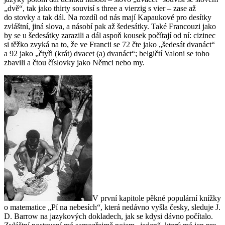
„dvě“, tak jako
thirty
souvisí s
three
a
vierzig
s
vier
– zase až
do stovky a tak dál. Na rozdíl od nás mají Kapaukové pro desítky
zvláštní, jiná slova, a násobí pak až šedesátky. Také Francouzi jako
by se u šedesátky zarazili a dál aspoň kousek počítají od ní: cizinec
si těžko zvyká na to, že ve Francii se 72 čte jako „šedesát dvanáct“
a 92 jako „čtyři (krát) dvacet (a) dvanáct“; belgičtí Valoni se toho
zbavili a čtou číslovky jako Němci nebo my.
V první kapitole pěkné populární knížky
o matematice „Pí na nebesích“, která nedávno vyšla česky, sleduje J.
D. Barrow na jazykových dokladech, jak se kdysi dávno počítalo.