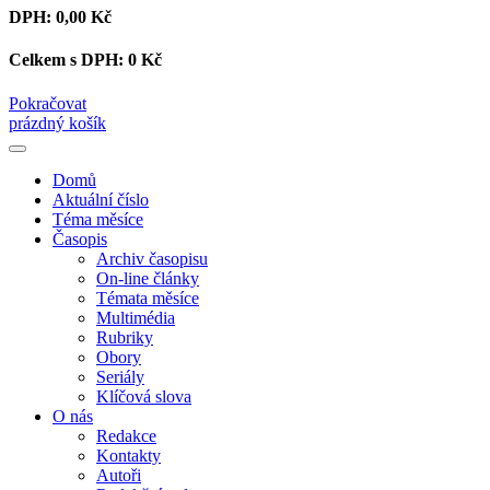
DPH:
0,00 Kč
Celkem s DPH:
0 Kč
Pokračovat
prázdný košík
Domů
Aktuální číslo
Téma měsíce
Časopis
Archiv časopisu
On-line články
Témata měsíce
Multimédia
Rubriky
Obory
Seriály
Klíčová slova
O nás
Redakce
Kontakty
Autoři