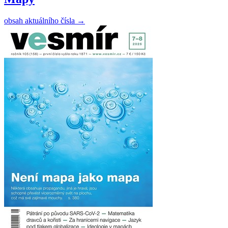
obsah aktuálního čísla
→