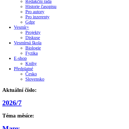
Redakční rada
Historie časopisu
Pro autory
Pro inzerenty
Gdpr
Vesmír+
Projekty
Diskuse
Vesmírná škola
Biologie
Fyzika
E-shop
Knihy
Předplatné
Česko
Slovensko
Aktuální číslo:
2026/7
Téma měsíce:
Mapy