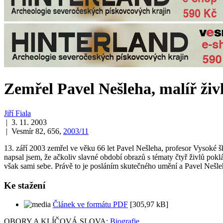
Zemřel Pavel Nešleha, malíř živ
Jiří Fiala
| 3. 11. 2003
| Vesmír 82, 656,
2003/11
13. září 2003 zemřel ve věku 66 let Pavel Nešleha, profesor Vysoké
napsal jsem, že ačkoliv slavné období obrazů s tématy čtyř živlů pokl
však sami sebe. Právě to je posláním skutečného umění a Pavel Neš
Ke stažení
Článek ve formátu PDF
[305,97 kB]
OBORY A KLÍČOVÁ SLOVA:
Biografie