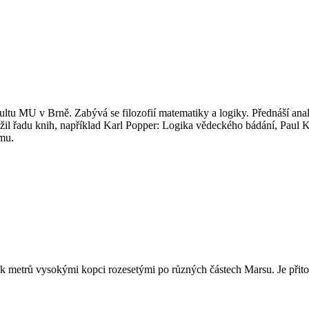
tu MU v Brně. Zabývá se filozofií matematiky a logiky. Přednáší analy
eložil řadu knih, například Karl Popper: Logika vědeckého bádání, Paul
umu.
ítek metrů vysokými kopci rozesetými po různých částech Marsu. Je přito