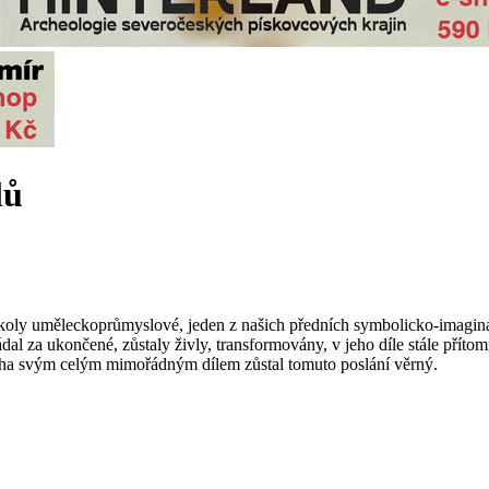
lů
 školy uměleckoprůmyslové, jeden z našich předních
symbolicko-imagina
ádal za ukončené, zůstaly živly, transformovány, v jeho díle stále příto
leha svým celým mimořádným dílem zůstal
tomuto poslání
věrný.