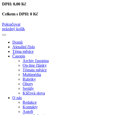
DPH:
0,00 Kč
Celkem s DPH:
0 Kč
Pokračovat
prázdný košík
Domů
Aktuální číslo
Téma měsíce
Časopis
Archiv časopisu
On-line články
Témata měsíce
Multimédia
Rubriky
Obory
Seriály
Klíčová slova
O nás
Redakce
Kontakty
Autoři