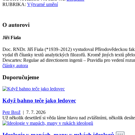
RUBRIKA:
Výtvarné umění
O autorovi
Jiří Fiala
Doc. RNDr. Jiří Fiala (*1939–2012) vystudoval Přírodovědeckou fakul
vydal tři čítanky textů analytických filozofů. Kromě jiných textů př
Descartes: Regulae ad directionem ingenii – Pravidla pro vedení roz
články autora
Doporučujeme
Když bahno teče jako ledovec
Petr Brož
| 7. 7. 2026
Už několik desetiletí si věda láme hlavu nad zvláštními, několik des
Ideologie v mapách, mapy v rukách ideologů