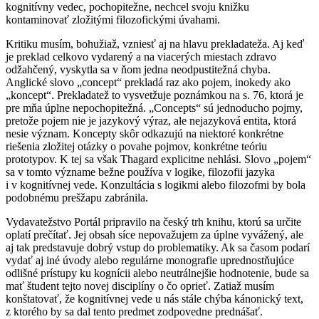
kognitívny vedec, pochopitežne, nechcel svoju knižku
kontaminovať zložitými filozofickými úvahami.
Kritiku musím, bohužiaž, vzniesť aj na hlavu prekladateža. Aj keď
je preklad celkovo vydarený a na viacerých miestach zdravo
odžahčený, vyskytla sa v ňom jedna neodpustitežná chyba.
Anglické slovo „concept“ prekladá raz ako pojem, inokedy ako
„koncept“. Prekladatež to vysvetžuje poznámkou na s. 76, ktorá je
pre mňa úplne nepochopitežná. „Concepts“ sú jednoducho pojmy,
pretože pojem nie je jazykový výraz, ale nejazyková entita, ktorá
nesie význam. Koncepty skôr odkazujú na niektoré konkrétne
riešenia zložitej otázky o povahe pojmov, konkrétne teóriu
prototypov. K tej sa však Thagard explicitne nehlási. Slovo „pojem“
sa v tomto význame bežne používa v logike, filozofii jazyka
i v kognitívnej vede. Konzultácia s logikmi alebo filozofmi by bola
podobnému prešžapu zabránila.
Vydavatežstvo Portál pripravilo na český trh knihu, ktorú sa určite
oplatí prečítať. Jej obsah síce nepovažujem za úplne vyvážený, ale
aj tak predstavuje dobrý vstup do problematiky. Ak sa časom podarí
vydať aj iné úvody alebo regulárne monografie uprednostňujúce
odlišné prístupy ku kognícii alebo neutrálnejšie hodnotenie, bude sa
mať študent tejto novej disciplíny o čo oprieť. Zatiaž musím
konštatovať, že kognitívnej vede u nás stále chýba kánonický text,
z ktorého by sa dal tento predmet zodpovedne prednášať.