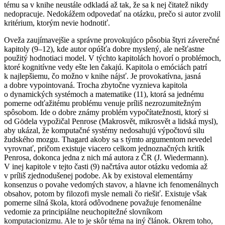
tému sa v knihe neustále odkladá až tak, že sa k nej čitatež nikdy
nedopracuje. Nedokážem odpovedať na otázku, prečo si autor zvolil
kritérium, ktorým nevie hodnotiť.
Oveža zaujímavejšie a správne provokujúco pôsobia štyri záverečné
kapitoly (9–12), kde autor opúšťa dobre myslený, ale nešťastne
použitý hodnotiaci model. V týchto kapitolách hovorí o problémoch,
ktoré kognitívne vedy ešte len čakajú. Kapitola o emóciách patrí
k najlepšiemu, čo možno v knihe nájsť. Je provokatívna, jasná
a dobre vypointovaná. Trocha zbytočne vyznieva kapitola
o dynamických systémoch a matematike (11), ktorá sa jednému
pomerne odťažitému problému venuje príliš nezrozumitežným
spôsobom. Ide o dobre známy problém vypočítatežnosti, ktorý si
od Gödela vypožičal Penrose (
Makrosvět, mikrosvět a lidská mysl
),
aby ukázal, že komputačné systémy nedosahujú výpočtovú silu
žudského mozgu. Thagard akoby sa s týmto argumentom nevedel
vyrovnať, pričom existuje viacero celkom jednoznačných kritík
Penrosa, dokonca jedna z nich má autora z ČR (J. Wiedermann).
V inej kapitole v tejto časti (9) načrtáva autor otázku vedomia až
v príliš zjednodušenej podobe. Ak by existoval elementárny
konsenzus o povahe vedomých stavov, a hlavne ich fenomenálnych
obsahov, potom by filozofi mysle nemali čo riešiť. Existuje však
pomerne silná škola, ktorá odôvodnene považuje fenomenálne
vedomie za principiálne neuchopitežné slovníkom
komputacionizmu. Ale to je skôr téma na iný článok. Okrem toho,