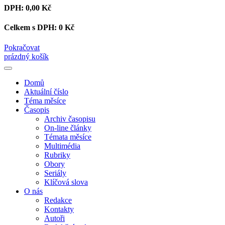
DPH:
0,00 Kč
Celkem s DPH:
0 Kč
Pokračovat
prázdný košík
Domů
Aktuální číslo
Téma měsíce
Časopis
Archiv časopisu
On-line články
Témata měsíce
Multimédia
Rubriky
Obory
Seriály
Klíčová slova
O nás
Redakce
Kontakty
Autoři