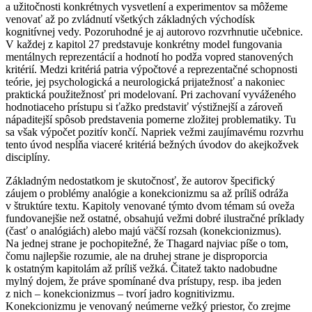
a užitočnosti konkrétnych vysvetlení a experimentov sa môžeme
venovať až po zvládnutí všetkých základných východísk
kognitívnej vedy. Pozoruhodné je aj autorovo rozvrhnutie učebnice.
V každej z kapitol 27 predstavuje konkrétny model fungovania
mentálnych reprezentácií a hodnotí ho podža vopred stanovených
kritérií. Medzi kritériá patria výpočtové a reprezentačné schopnosti
teórie, jej psychologická a neurologická prijatežnosť a nakoniec
praktická použitežnosť pri modelovaní. Pri zachovaní vyváženého
hodnotiaceho prístupu si ťažko predstaviť výstižnejší a zároveň
nápaditejší spôsob predstavenia pomerne zložitej problematiky. Tu
sa však výpočet pozitív končí. Napriek vežmi zaujímavému rozvrhu
tento úvod nespĺňa viaceré kritériá bežných úvodov do akejkožvek
disciplíny.
Základným nedostatkom je skutočnosť, že autorov špecifický
záujem o problémy analógie a konekcionizmu sa až príliš odráža
v štruktúre textu. Kapitoly venované týmto dvom témam sú oveža
fundovanejšie než ostatné, obsahujú vežmi dobré ilustračné príklady
(časť o analógiách) alebo majú väčší rozsah (konekcionizmus).
Na jednej strane je pochopitežné, že Thagard najviac píše o tom,
čomu najlepšie rozumie, ale na druhej strane je disproporcia
k ostatným kapitolám až príliš vežká. Čitatež takto nadobudne
mylný dojem, že práve spomínané dva prístupy, resp. iba jeden
z nich – konekcionizmus – tvorí jadro kognitivizmu.
Konekcionizmu je venovaný neúmerne vežký priestor, čo zrejme