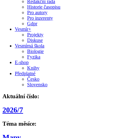
Redakční rada
Historie časopisu
Pro autory
Pro inzerenty
Gdpr
Vesmír+
Projekty
Diskuse
Vesmírná škola
Biologie
Fyzika
E-shop
Knihy
Předplatné
Česko
Slovensko
Aktuální číslo:
2026/7
Téma měsíce:
Mapy