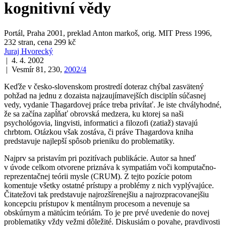
kognitivní vědy
Portál, Praha 2001, preklad Anton markoš, orig. MIT Press 1996,
232 stran, cena 299 kč
Juraj Hvorecký
| 4. 4. 2002
| Vesmír 81, 230,
2002/4
Keďže v česko-slovenskom prostredí doteraz chýbal zasvätený
pohžad na jednu z dozaista najzaujímavejších disciplín súčasnej
vedy, vydanie Thagardovej práce treba privítať. Je iste chvályhodné,
že sa začína zapĺňať obrovská medzera, ku ktorej sa naši
psychológovia, lingvisti, informatici a filozofi (zatiaž) stavajú
chrbtom. Otázkou však zostáva, či práve Thagardova kniha
predstavuje najlepší spôsob prieniku do problematiky.
Najprv sa pristavím pri pozitívach publikácie. Autor sa hneď
v úvode celkom otvorene priznáva k sympatiám voči komputačno-
reprezentačnej teórii mysle (CRUM). Z tejto pozície potom
komentuje všetky ostatné prístupy a problémy z nich vyplývajúce.
Čitatežovi tak predstavuje najrozšírenejšiu a najrozpracovanejšiu
koncepciu prístupov k mentálnym procesom a nevenuje sa
obskúrnym a mätúcim teóriám. To je pre prvé uvedenie do novej
problematiky vždy vežmi dôležité. Diskusiám o povahe, pravdivosti