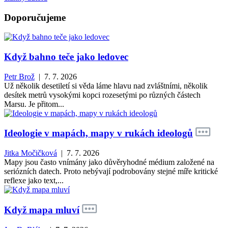
Doporučujeme
Když bahno teče jako ledovec
Petr Brož
| 7. 7. 2026
Už několik desetiletí si věda láme hlavu nad zvláštními, několik
desítek metrů vysokými kopci rozesetými po různých částech
Marsu. Je přitom...
Ideologie v mapách, mapy v rukách ideologů
Jitka Močičková
| 7. 7. 2026
Mapy jsou často vnímány jako důvěryhodné médium založené na
seriózních datech. Proto nebývají podrobovány stejné míře kritické
reflexe jako text,...
Když mapa mluví