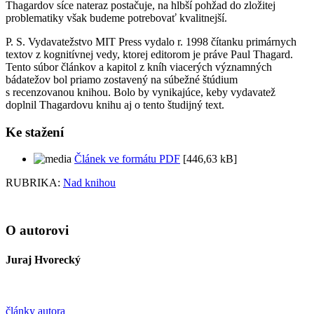
Thagardov síce nateraz postačuje, na hlbší pohžad do zložitej
problematiky však budeme potrebovať kvalitnejší.
P. S. Vydavatežstvo MIT Press vydalo r. 1998 čítanku primárnych
textov z kognitívnej vedy, ktorej editorom je práve Paul Thagard.
Tento súbor článkov a kapitol z kníh viacerých významných
bádatežov bol priamo zostavený na súbežné štúdium
s recenzovanou knihou. Bolo by vynikajúce, keby vydavatež
doplnil Thagardovu knihu aj o tento študijný text.
Ke stažení
Článek ve formátu PDF
[446,63 kB]
RUBRIKA:
Nad knihou
O autorovi
Juraj Hvorecký
články autora