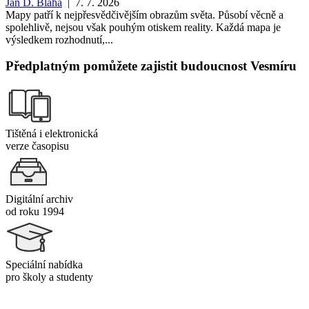
Jan D. Bláha
| 7. 7. 2026
Mapy patří k nejpřesvědčivějším obrazům světa. Působí věcně a
spolehlivě, nejsou však pouhým otiskem reality. Každá mapa je
výsledkem rozhodnutí,...
Předplatným pomůžete zajistit budoucnost Vesmíru
Tištěná i elektronická
verze časopisu
Digitální archiv
od roku 1994
Speciální nabídka
pro školy a studenty