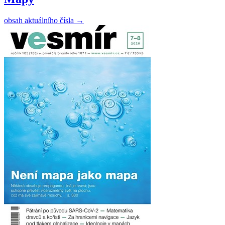
obsah aktuálního čísla
→