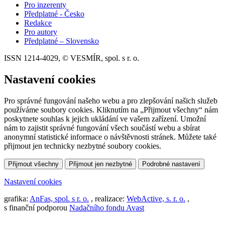
Pro inzerenty
Předplatné - Česko
Redakce
Pro autory
Předplatné – Slovensko
ISSN 1214-4029, © VESMÍR, spol. s r. o.
Nastavení cookies
Pro správné fungování našeho webu a pro zlepšování našich služeb
používáme soubory cookies. Kliknutím na „Přijmout všechny“ nám
poskytnete souhlas k jejich ukládání ve vašem zařízení. Umožní
nám to zajistit správné fungování všech součástí webu a sbírat
anonymní statistické informace o návštěvnosti stránek. Můžete také
přijmout jen technicky nezbytné soubory cookies.
Přijmout všechny
Přijmout jen nezbytné
Podrobné nastavení
Nastavení cookies
grafika:
AnFas, spol. s r. o.
, realizace:
WebActive, s. r. o.
,
s finanční podporou
Nadačního fondu Avast