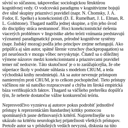
súvisí so súčasnou, takpovediac sociologickou štruktúrou
kognitívnej vedy. O vodcovskú paradigmu v kognitivizme bojujú
dve silné skupiny priaznivci pravidiel (napr. N. Chomsky, J. A.
Fodor, E. Spelke) a konekcionisti (D. E. Rumelhart, J. L. Elman, R.
L. Goldstone). Thagard nadŕža jednej skupine, a tým jeho úvod
do disciplíny stráca nestrannosť. Hoci konekcionistické riešenia
viacerých problémov v lingvistike alebo teórii vnímania predstavujú
významný paradigmatický posun, prírodné kognitívne systémy
(napr. žudský mozog) podža jeho princípov zrejme nefungujú. Ako
pripúšťa aj sám autor, spätné šírenie vzruchov (backpropagation) sa
pri neurónoch v mozgu vôbec nevyskytuje. Čitatež sa o dôležitej
výmene názorov medzi konekcionistami a priaznivcami pravidiel
temer nič nedozvie. Táto skutočnosť je o to zarážajúcejšia, že obe
súperiace školy v podstate súhlasia s modelom CRUM, a teda
východiská knihy neodmietajú. Ak sa autor nevenuje prístupom
namiereným proti CRUM, je to celkom pochopitežné. Tieto prístupy
väčšinou nie sú natožko rozpracované a chýba im široká empirická
báza verifikujúcich faktov. Thagard sa väčšieho prehrešku dopúšťa
tým, že neberie dostatočne vážne konkurenčnú teóriu.
Nepresvedčivo vyznieva aj autorov pokus podrobiť jednotlivé
prístupy k reprezentáciám štandardnej kritiky pomocou
spomínaných jasne definovaných kritérií. Najzretežnejšie sa to
ukázalo na kritériu neurologickej prijatežnosti všetkých prístupov.
Pretože autor sa v príslušných vedách nevyzná, diskusia na túto