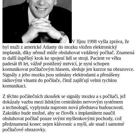
V říjnu 1998 vyšla zpráva, že
byl muži z americké Atlanty do mozku vložen elektronický
implantát, díky němuž může obsluhovat vzdálený počítač. Znamená
to další úspěšný krok ke spojení lidí se stroji. Pacient ve věku
padesát tři let, vážně postižený mrtvicí, je nyní schopen
komunikovat počítačovým hlasem, sleduje jen kurzor na obrazovce.
Signály z jeho mozku jsou snímány elektrodami a přenášeny
rádiovými vlnami do počítače, čímž zajišťují velmi rychlou
komunikaci.
Z těchto počátečních zkoušek se signály mozku a s počítači, jež
dokázaly vazbu mezi lidským centrálním nervovým systémem
a technologií, vyplynula naprosto nová představa budoucnosti.
Zakrátko bude možné, aby se člověk s implantátem naučil
obsluhovat počítač pouze svými myšlenkovými pochody, což
předznamená konec nejen klávesnic a myší, ale snad i samotné
počítačové obrazovky.