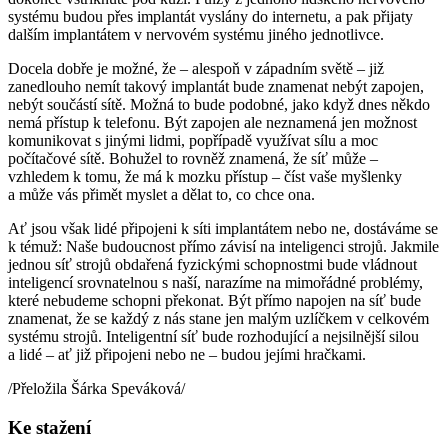
systému budou přes implantát vyslány do internetu, a pak přijaty
dalším implantátem v nervovém systému jiného jednotlivce.
Docela dobře je možné, že – alespoň v západním světě – již
zanedlouho nemít takový implantát bude znamenat nebýt zapojen,
nebýt součástí sítě. Možná to bude podobné, jako když dnes někdo
nemá přístup k telefonu. Být zapojen ale neznamená jen možnost
komunikovat s jinými lidmi, popřípadě využívat sílu a moc
počítačové sítě. Bohužel to rovněž znamená, že síť může –
vzhledem k tomu, že má k mozku přístup – číst vaše myšlenky
a může vás přimět myslet a dělat to, co chce ona.
Ať jsou však lidé připojeni k síti implantátem nebo ne, dostáváme se
k témuž: Naše budoucnost přímo závisí na inteligenci strojů. Jakmile
jednou síť strojů obdařená fyzickými schopnostmi bude vládnout
inteligencí srovnatelnou s naší, narazíme na mimořádné problémy,
které nebudeme schopni překonat. Být přímo napojen na síť bude
znamenat, že se každý z nás stane jen malým uzlíčkem v celkovém
systému strojů. Inteligentní síť bude rozhodující a nejsilnější silou
a lidé – ať již připojeni nebo ne – budou jejími hračkami.
/Přeložila Šárka Speváková/
Ke stažení