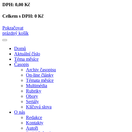
DPH:
0,00 Kč
Celkem s DPH:
0 Kč
Pokračovat
prázdný košík
Domů
Aktuální číslo
Téma měsíce
Časopis
Archiv časopisu
On-line články
Témata měsíce
Multimédia
Rubriky
Obory
Seriály
Klíčová slova
O nás
Redakce
Kontakty
Autoři