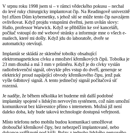
V srpnu roku 1998 jsem si – v rámci vědeckého pokusu – nechal
do levé ruky chirurgicky implantovat čip. Na Readingově univerzitě
byl zřízen Dům kybernetiky, s jehož sítí se může tento čip navzájem
ovlivňovat. Když projdu vstupními dveřmi, jsem uvítán slovy:
Hallo, professor Warwick
. Když se přiblížím ke své kanceláři,
počítač vstoupí do mé webové stránky a informuje mne o všech e-
mailech, které mi došly. Když jdu do laboratoře, dveře se
automaticky otevírají.
Implantát se skládá ze skleněné tobolky obsahující
elektromagnetickou cívku a množství křemíkových čipů. Tobolka je
23 mm dlouhá a má 3 mm v průměru. Když je do cívky vyslán
radiofrekvenční signál, obvykle přes vstup do dveří, generuje se
elektrický proud napájející obvody křemíkového čipu, jenž pak
vyšle 64bitový signál. A tento jedinečný signál počítačová síť
rozezná.
Je naděje, že během několika let budeme mít další podobné
implantáty spojené s lidským nervovým systémem, což nám umožní
komunikovat bez klávesnice přímo s internetem. Možná již není
daleko doba, kdy bude taková technologie dostupná veřejnosti.
Místo telefonu nebo mobilu budou komunikaci umožňovat
droboučké křemíkové čipy, bez nebezpečí implantované, nebo
dokonce vstříknuté pod kůži. Pulzy z jednoho lidského nervového