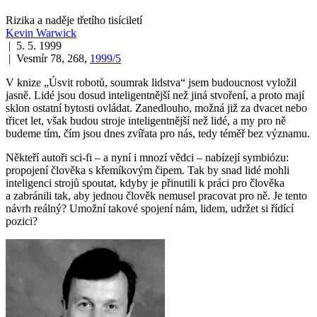
Rizika a naděje třetího tisíciletí
Kevin Warwick
| 5. 5. 1999
| Vesmír 78, 268,
1999/5
V knize „Úsvit robotů, soumrak lidstva“ jsem budoucnost vyložil
jasně. Lidé jsou dosud inteligentnější než jiná stvoření, a proto mají
sklon ostatní bytosti ovládat. Zanedlouho, možná již za dvacet nebo
třicet let, však budou stroje inteligentnější než lidé, a my pro ně
budeme tím, čím jsou dnes zvířata pro nás, tedy téměř bez významu.
Někteří autoři sci-fi – a nyní i mnozí vědci – nabízejí symbiózu:
propojení člověka s křemíkovým čipem. Tak by snad lidé mohli
inteligenci strojů spoutat, kdyby je přinutili k práci pro člověka
a zabránili tak, aby jednou člověk nemusel pracovat pro ně. Je tento
návrh reálný? Umožní takové spojení nám, lidem, udržet si řídící
pozici?