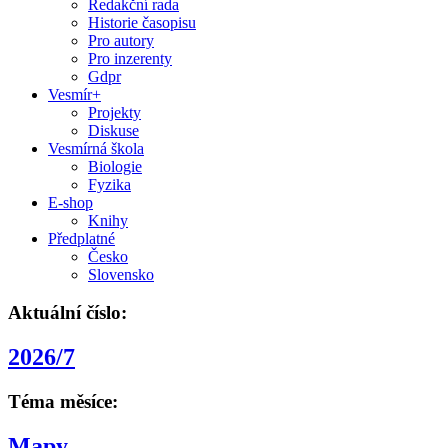
Redakční rada
Historie časopisu
Pro autory
Pro inzerenty
Gdpr
Vesmír+
Projekty
Diskuse
Vesmírná škola
Biologie
Fyzika
E-shop
Knihy
Předplatné
Česko
Slovensko
Aktuální číslo:
2026/7
Téma měsíce:
Mapy