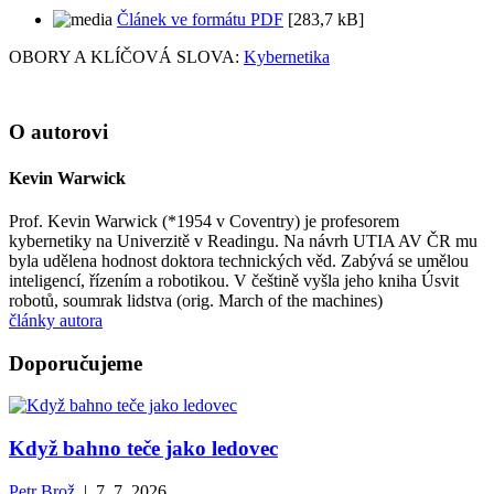
Článek ve formátu PDF
[283,7 kB]
OBORY A KLÍČOVÁ SLOVA:
Kybernetika
O autorovi
Kevin Warwick
Prof. Kevin Warwick (*1954 v Coventry) je profesorem
kybernetiky na Univerzitě v Readingu. Na návrh UTIA AV ČR mu
byla udělena hodnost doktora technických věd. Zabývá se umělou
inteligencí, řízením a robotikou. V češtině vyšla jeho kniha Úsvit
robotů, soumrak lidstva (orig. March of the machines)
články autora
Doporučujeme
Když bahno teče jako ledovec
Petr Brož
| 7. 7. 2026