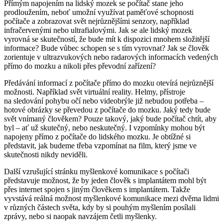
Přímým napojením na lidský mozek se počítač stane jeho
prodloužením, neboť umožní využívat paměťové schopnosti
počítače a zobrazovat svět nejrůznějšími senzory, například
infračervenými nebo ultrafialovými. Jak se ale lidský mozek
vyrovná se skutečností, že bude mít k dispozici mnohem složitější
informace? Bude vůbec schopen se s tím vyrovnat? Jak se člověk
zorientuje v ultrazvukových nebo radarových informacích vedených
přímo do mozku a nikoli přes převodní zařízení?
Předávání informací z počítače přímo do mozku otevírá nejrůznější
možnosti. Například svět virtuální reality. Helmy, přístroje
na sledování pohybu očí nebo videobrýle již nebudou potřeba –
hotové obrázky se převedou z počítače do mozku. Jaký tedy bude
svět vnímaný člověkem? Pouze takový, jaký bude počítač chtít, aby
byl – ať už skutečný, nebo neskutečný. I vzpomínky mohou být
napojeny přímo z počítače do lidského mozku. Je obtížné si
představit, jak budeme třeba vzpomínat na film, který jsme ve
skutečnosti nikdy neviděli.
Další vzrušující stránku myšlenkové komunikace s počítači
představuje možnost, že by jeden člověk s implantátem mohl být
přes internet spojen s jiným člověkem s implantátem. Takže
vyvstává reálná možnost myšlenkové komunikace mezi dvěma lidmi
v různých částech světa, kdy by si pouhým myšlením posílali
zprávy, nebo si naopak navzájem četli myšlenky.