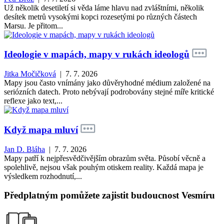
Už několik desetiletí si věda láme hlavu nad zvláštními, několik
desítek metrů vysokými kopci rozesetými po různých částech
Marsu. Je přitom...
Ideologie v mapách, mapy v rukách ideologů
Jitka Močičková
| 7. 7. 2026
Mapy jsou často vnímány jako důvěryhodné médium založené na
seriózních datech. Proto nebývají podrobovány stejné míře kritické
reflexe jako text,...
Když mapa mluví
Jan D. Bláha
| 7. 7. 2026
Mapy patří k nejpřesvědčivějším obrazům světa. Působí věcně a
spolehlivě, nejsou však pouhým otiskem reality. Každá mapa je
výsledkem rozhodnutí,...
Předplatným pomůžete zajistit budoucnost Vesmíru