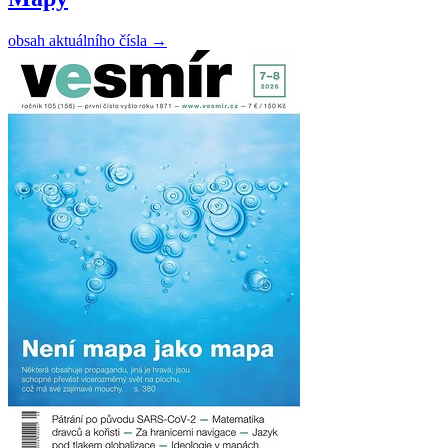
obsah aktuálního čísla
→