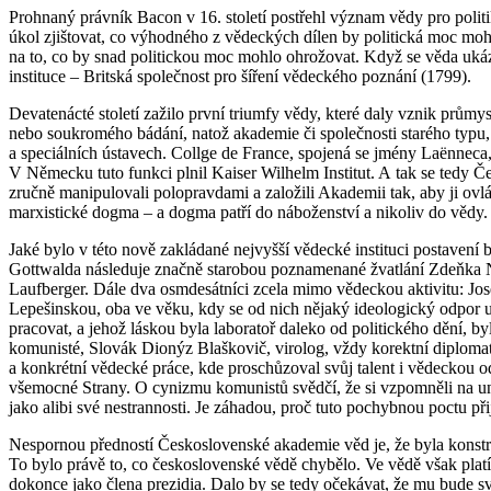
Prohnaný právník Bacon v 16. století postřehl význam vědy pro politik
úkol zjištovat, co výhodného z vědeckých dílen by politická moc moh
na to, co by snad politickou moc mohlo ohrožovat. Když se věda ukázal
instituce – Britská společnost pro šíření vědeckého poznání (1799).
Devatenácté století zažilo první triumfy vědy, které daly vznik průmy
nebo soukromého bádání, natož akademie či společnosti starého typu,
a speciálních ústavech. Collge de France, spojená se jmény Laënneca
V Německu tuto funkci plnil Kaiser Wilhelm Institut. A tak se tedy
zručně manipulovali polopravdami a založili Akademii tak, aby ji ovlá
marxistické dogma – a dogma patří do náboženství a nikoliv do vědy.
Jaké bylo v této nově zakládané nejvyšší vědecké instituci postaven
Gottwalda následuje značně starobou poznamenané žvatlání Zdeňka Nej
Laufberger. Dále dva osmdesátníci zcela mimo vědeckou aktivitu: Jose
Lepešinskou, oba ve věku, kdy se od nich nějaký ideologický odpor u
pracovat, a jehož láskou byla laboratoř daleko od politického dění, b
komunisté, Slovák Dionýz Blaškovič, virolog, vždy korektní diplomat, 
a konkrétní vědecké práce, kde proschůzoval svůj talent i vědeckou o
všemocné Strany. O cynizmu komunistů svědčí, že si vzpomněli na un
jako alibi své nestrannosti. Je záhadou, proč tuto pochybnou poctu přij
Nespornou předností Československé akademie věd je, že byla konstru
To bylo právě to, co československé vědě chybělo. Ve vědě však pla
dokonce jako člena prezidia. Dalo by se tedy očekávat, že mu bude