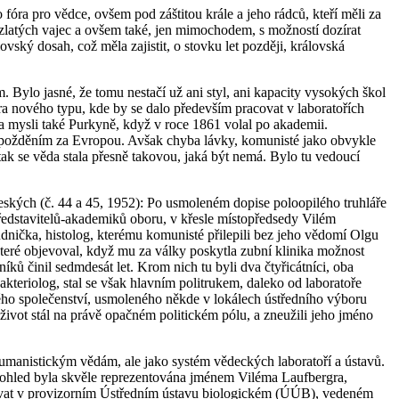
fóra pro vědce, ovšem pod záštitou krále a jeho rádců, kteří měli za
 zlatých vajec a ovšem také, jen mimochodem, s možností dozírat
ský dosah, což měla zajistit, o stovku let později, královská
. Bylo jasné, že tomu nestačí už ani styl, ani kapacity vysokých škol
ra nového typu, kde by se dalo především pracovat v laboratořích
a mysli také Purkyně, když v roce 1861 volal po akademii.
 zpožděním za Evropou. Avšak chyba lávky, komunisté jako obvykle
tak se věda stala přesně takovou, jaká být nemá. Bylo tu vedoucí
českých
(č. 44 a 45, 1952): Po usmoleném dopise poloopilého truhláře
ředstavitelů-akademiků oboru, v křesle místopředsedy Vilém
udnička, histolog, kterému komunisté přilepili bez jeho vědomí Olgu
teré objevoval, když mu za války poskytla zubní klinika možnost
íků činil sedmdesát let. Krom nich tu byli dva čtyřicátníci, oba
kteriolog, stal se však hlavním politrukem, daleko od laboratoře
elého společenství, usmoleného někde v lokálech ústředního výboru
vot stál na právě opačném politickém pólu, a zneužili jeho jméno
umanistickým vědám, ale jako systém vědeckých laboratoří a ústavů.
 pohled byla skvěle reprezentována jménem Viléma Laufbergra,
movat v provizorním Ústředním ústavu biologickém (ÚÚB), vedeném