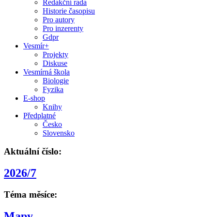
Redakční rada
Historie časopisu
Pro autory
Pro inzerenty
Gdpr
Vesmír+
Projekty
Diskuse
Vesmírná škola
Biologie
Fyzika
E-shop
Knihy
Předplatné
Česko
Slovensko
Aktuální číslo:
2026/7
Téma měsíce:
Mapy