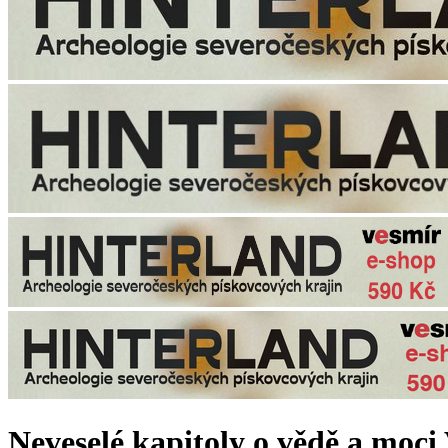
Neveselé kapitoly o vědě a moci 