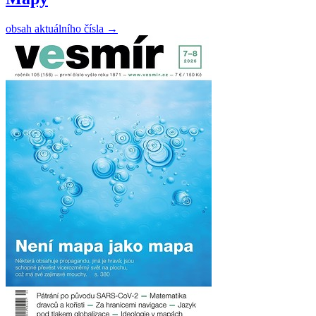
obsah aktuálního čísla
→