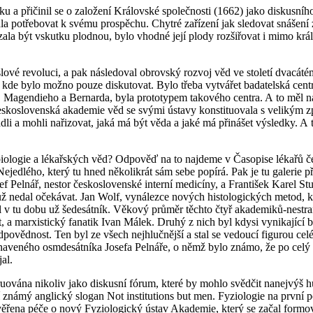
u a přičinil se o založení Královské společnosti (1662) jako diskusního 
la potřebovat k svému prospěchu. Chytré zařízení jak sledovat snášení
a být vskutku plodnou, bylo vhodné její plody rozšiřovat i mimo králov
slové revoluci, a pak následoval obrovský rozvoj věd ve století dvacátém
 kde bylo možno pouze diskutovat. Bylo třeba vytvářet badatelská cent
, Magendieho a Bernarda, byla prototypem takového centra. A to měl n
 Československá akademie věd se svými ústavy konstituovala s velikým
dli a mohli nařizovat, jaká má být věda a jaké má přinášet výsledky. A 
í biologie a lékařských věd? Odpověď na to najdeme v
Časopise lékařů 
edlého, který tu hned několikrát sám sebe popírá. Pak je tu galerie p
f Pelnář, nestor československé interní medicíny, a František Karel St
ž nedal očekávat. Jan Wolf, vynálezce nových histologických metod, k
yl v tu dobu už šedesátník. Věkový průměr těchto čtyř akademiků-nestran
a marxistický fanatik Ivan Málek. Druhý z nich byl kdysi vynikající ba
dpovědnost. Ten byl ze všech nejhlučnější a stal se vedoucí figurou c
aveného osmdesátníka Josefa Pelnáře, o němž bylo známo, že po celý ži
al.
ována nikoliv jako diskusní fórum, které by mohlo svědčit nanejvýš h
tí známý anglický slogan
Not institutions but men
. Fyziologie na první
 svěřena péče o nový Fyziologický ústav Akademie, který se začal for