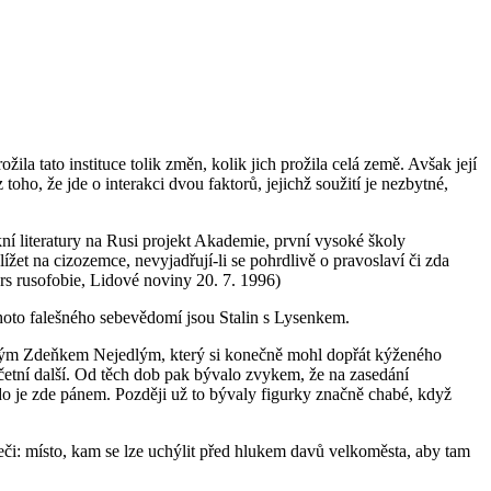
a tato instituce tolik změn, kolik jich prožila celá země. Avšak její
oho, že jde o interakci dvou faktorů, jejichž soužití je nezbytné,
í literatury na Rusi projekt Akademie, první vysoké školy
žet na cizozemce, nevyjadřují-li se pohrdlivě o pravoslaví či zda
s rusofobie, Lidové noviny 20. 7. 1996)
tohoto falešného sebevědomí jsou Stalin s Lysenkem.
árlým Zdeňkem Nejedlým, který si konečně mohl dopřát kýženého
 četní další. Od těch dob pak bývalo zvykem, že na zasedání
do je zde pánem. Později už to bývaly figurky značně chabé, když
eči: místo, kam se lze uchýlit před hlukem davů velkoměsta, aby tam