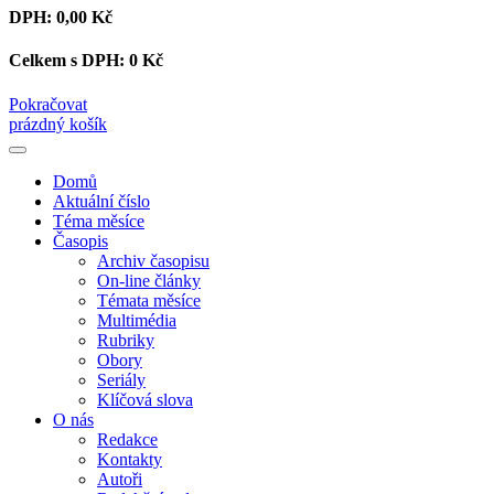
DPH:
0,00 Kč
Celkem s DPH:
0 Kč
Pokračovat
prázdný košík
Domů
Aktuální číslo
Téma měsíce
Časopis
Archiv časopisu
On-line články
Témata měsíce
Multimédia
Rubriky
Obory
Seriály
Klíčová slova
O nás
Redakce
Kontakty
Autoři