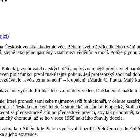
jící
)
Československá akademie věd. Během svého čtyřicetiletého trvání prožil
á, stejně jako je neujasněný vztah mezi věděním a mocí. Potíže plynou z t
lockij, vychovatel carských dětí a nejvýznamnější představitel barokn
plnit funkci první ruské tajné policie. Její profesorský sbor má dohlí
vzdávat je „světskému rameni“ – k upálení.
(Martin C. Putna, Malý kur
o hlavolam vyřešili. Prohlásili se za politiky-vědce. Dokladem debaklu 
, které pronesli sami sebe najmenovavší funkcionáři, v čele se zest
ropa“. Tleskala tam celá tehdejší stranická smetánka: Kopecký, Štoll a
edal za předsednický stůl po předsedově pravici, aby tak připomněl, k
anický chomout, až se ho v roce 1968 nakrátko zbavily docela.
zahrada u Athén, kde Platon vyučoval filozofii. Přeloženo do dnešní ř
a a jeho existence.