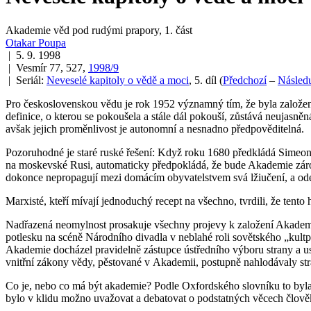
Akademie věd pod rudými prapory, 1. část
Otakar Poupa
| 5. 9. 1998
| Vesmír 77, 527,
1998/9
| Seriál:
Neveselé kapitoly o vědě a moci
, 5. díl
(
Předchozí
–
Následu
Pro československou vědu je rok 1952 významný tím, že byla založena 
definice, o kterou se pokoušela a stále dál pokouší, zůstává neujasněn
avšak jejich proměnlivost je autonomní a nesnadno předpověditelná.
Pozoruhodné je staré ruské řešení:
Když roku 1680 předkládá Simeon Po
na moskevské Rusi, automaticky předpokládá, že bude Akademie zároveň 
dokonce nepropagují mezi domácím obyvatelstvem svá lžiučení, a ode
Marxisté, kteří mívají jednoduchý recept na všechno, tvrdili, že tent
Nadřazená neomylnost prosakuje všechny projevy k založení Akademie
potlesku na scéně Národního divadla v neblahé roli sovětského „kultp
Akademie docházel pravidelně zástupce ústředního výboru strany a us
vnitřní zákony vědy, pěstované v Akademii, postupně nahlodávaly str
Co je, nebo co má být akademie? Podle Oxfordského slovníku to byla 
bylo v klidu možno uvažovat a debatovat o podstatných věcech člověk