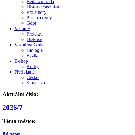
Redakční rada
Historie časopisu
Pro autory
Pro inzerenty
Gdpr
Vesmír+
Projekty
Diskuse
Vesmírná škola
Biologie
Fyzika
E-shop
Knihy
Předplatné
Česko
Slovensko
Aktuální číslo:
2026/7
Téma měsíce:
Mapy