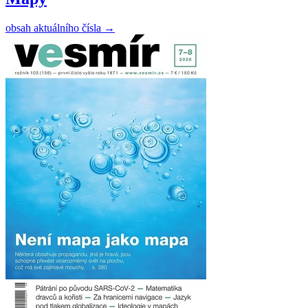
obsah aktuálního čísla
→