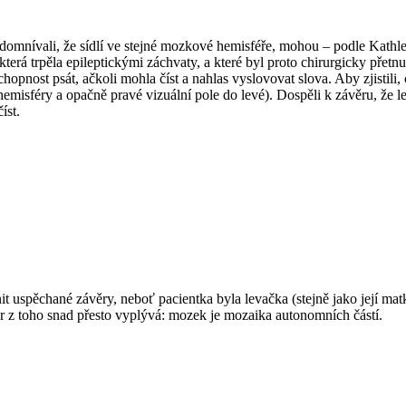
domnívali, že sídlí ve stejné mozkové hemisféře, mohou – podle Kathlee
terá trpěla epileptickými záchvaty, a které byl proto chirurgicky přetn
hopnost psát, ačkoli mohla číst a nahlas vyslovovat slova. Aby zjistili,
misféry a opačně pravé vizuální pole do levé). Dospěli k závěru, že lev
íst.
t uspěchané závěry, neboť pacientka byla levačka (stejně jako její matk
r z toho snad přesto vyplývá: mozek je mozaika autonomních částí.