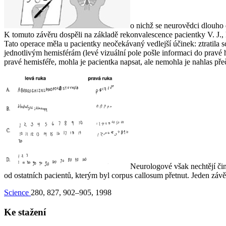
o nichž se neurovědci dlouho 
K tomuto závěru dospěli na základě rekonvalescence pacientky V. J., k
Tato operace měla u pacientky neočekávaný vedlejší účinek: ztratila sc
jednotlivým hemisférám (levé vizuální pole pošle informaci do pravé he
pravé hemisféře, mohla je pacientka napsat, ale nemohla je nahlas přeč
Neurologové však nechtějí čini
od ostatních pacientů, kterým byl
corpus callosum
přetnut. Jeden závě
Science
280
, 827, 902–905, 1998
Ke stažení