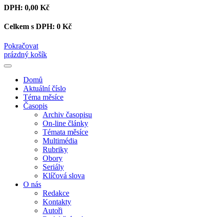
DPH:
0,00 Kč
Celkem s DPH:
0 Kč
Pokračovat
prázdný košík
Domů
Aktuální číslo
Téma měsíce
Časopis
Archiv časopisu
On-line články
Témata měsíce
Multimédia
Rubriky
Obory
Seriály
Klíčová slova
O nás
Redakce
Kontakty
Autoři