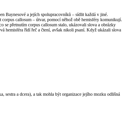
n Baynesové a jejích spolupracovníků – sídlit každá v jiné.
ut
corpus callosum
– útvar, pomocí něhož obě hemisféry komunikují.
 co se přetnutím
corpus callosum
stalo, ukázovali slova a obrázky
á hemisféra řídí řeč a čtení, avšak nikoli psaní. Když ukázali slova
a, sestra a dcera), a tak mohla být organizace jejího mozku odlišná