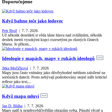
Doporučujeme
Když bahno teče jako ledovec
Petr Brož
| 7. 7. 2026
Už několik desetiletí si věda láme hlavu nad zvláštními, několik
desítek metrů vysokými kopci rozesetými po různých částech
Marsu. Je přitom...
Ideologie v mapách, mapy v rukách ideologů
Jitka Močičková
| 7. 7. 2026
Mapy jsou často vnímány jako důvěryhodné médium založené na
seriózních datech. Proto nebývají podrobovány stejné míře kritické
reflexe jako text,...
Když mapa mluví
Jan D. Bláha
| 7. 7. 2026
Mapy patří k nejpřesvědčivějším obrazům světa. Působí věcně a