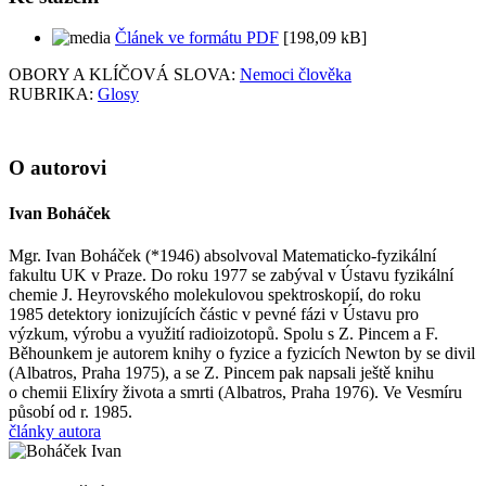
Článek ve formátu PDF
[198,09 kB]
OBORY A KLÍČOVÁ SLOVA:
Nemoci člověka
RUBRIKA:
Glosy
O autorovi
Ivan Boháček
Mgr. Ivan Boháček (*1946) absolvoval Matematicko-fyzikální
fakultu UK v Praze. Do roku 1977 se zabýval v Ústavu fyzikální
chemie J. Heyrovského molekulovou spektroskopií, do roku
1985 detektory ionizujících částic v pevné fázi v Ústavu pro
výzkum, výrobu a využití radioizotopů. Spolu s Z. Pincem a F.
Běhounkem je autorem knihy o fyzice a fyzicích Newton by se divil
(Albatros, Praha 1975), a se Z. Pincem pak napsali ještě knihu
o chemii Elixíry života a smrti (Albatros, Praha 1976). Ve Vesmíru
působí od r. 1985.
články autora