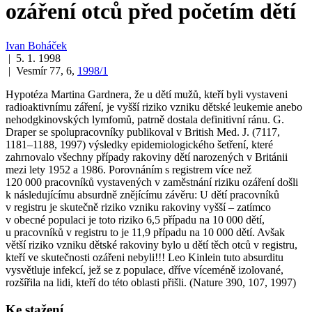
ozáření otců před početím dětí
Ivan Boháček
| 5. 1. 1998
| Vesmír 77, 6,
1998/1
Hypotéza Martina Gardnera, že u dětí mužů, kteří byli vystaveni
radioaktivnímu záření, je vyšší riziko vzniku dětské leukemie anebo
nehodgkinovských lymfomů, patrně dostala definitivní ránu. G.
Draper se spolupracovníky publikoval v British Med. J. (7117,
1181–1188, 1997) výsledky epidemiologického šetření, které
zahrnovalo všechny případy rakoviny dětí narozených v Británii
mezi lety 1952 a 1986. Porovnáním s registrem více než
120 000 pracovníků vystavených v zaměstnání riziku ozáření došli
k následujícímu absurdně znějícímu závěru: U dětí pracovníků
v registru je skutečně riziko vzniku rakoviny vyšší – zatímco
v obecné populaci je toto riziko 6,5 případu na 10 000 dětí,
u pracovníků v registru to je 11,9 případu na 10 000 dětí. Avšak
větší riziko vzniku dětské rakoviny bylo u dětí těch otců v registru,
kteří ve skutečnosti ozářeni nebyli!!! Leo Kinlein tuto absurditu
vysvětluje infekcí, jež se z populace, dříve víceméně izolované,
rozšířila na lidi, kteří do této oblasti přišli. (Nature 390, 107, 1997)
Ke stažení