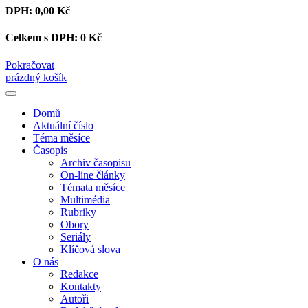
DPH:
0,00 Kč
Celkem s DPH:
0 Kč
Pokračovat
prázdný košík
Domů
Aktuální číslo
Téma měsíce
Časopis
Archiv časopisu
On-line články
Témata měsíce
Multimédia
Rubriky
Obory
Seriály
Klíčová slova
O nás
Redakce
Kontakty
Autoři