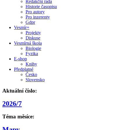
Redakční rada
Historie časopisu
Pro autory
Pro inzerenty
Gdpr
Vesmír+
Projekty
Diskuse
Vesmírná škola
Biologie
Fyzika
E-shop
Knihy
Předplatné
Česko
Slovensko
Aktuální číslo:
2026/7
Téma měsíce:
Mapy