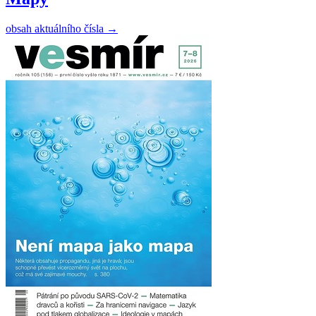
obsah aktuálního čísla
→