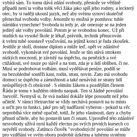
vybírá sám. To tomu dává zdání svobody, přestože ve většině
případů není ta volba tolik věcí žáka jako spíš jeho rodiny, a leckterý
otec, by si raději ukousl jazyk, než aby svému synovi skutečně
přenechal svobodu volby. Jenomže to možná je pomluva: tuhle
námitku vynechme! Svoboda tu tedy je, ale omezuje se na jeden
jediný akt volby povolání. Potom je se svobodou konec. Už při
studiích na vysoké škole je lékař, právník, technik přinucován
k velmi tuhé soustavě vyučování, na jejímž konci je řada zkoušek.
Jestliže je složí, dostane diplom a může teď, opět ve zdánlivé
svobodě, vykonávat své povolání. Jenže se tím stává otrokem
nízkých mocností, je závislý na úspěchu, na penězích a své
ctižádosti, své touze po slávě a na tom, zda je u lidí oblíben, či ne.
Musí se podrobovat volbám. musí vydělávat peníze, podílí se
na bezohledné soutěži kast, rodin, stran, novin. Zato má svobodu
domoci se úspěchu a zámožnosti a také nenávisti ze strany lidí
neúspěšných či obráceně . S elitním žákem a pozdějším členem
Řádu je tomu v každém ohledu naopak. Ten si žádné povolání
!nevolí!. Nemyslí si, že svá nadání dokáže lépe posoudit než jeho
učitelé. V rámci Heirarchie se vždy nechává postavit na to místo
a určit pro tu funkci, jaké pro něj nadřízení vyberou - pokud ta věc
neprobíhá více méně opačně, totiž, že jeho vlastnosti, dary a chyby
přinutí učitele, aby ho postavili tam či onam. Uprostřed této zdánlivé
nesvobody užívá nyní každý electus po svých prvních kursech co
největší svobody. Zatímco člověk "svobodných! povolání se může
pro vzdělání ve svém oboru podrobit úzkému a tuhému systému