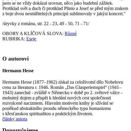
jsem se ne vždy dokázal srovnat, něco jako hudební zážitek.
Protiklad svět a duch či protiklad Plinio a Josef se před mým zrakem
z boje dvou nesmiřitelných principů sublimovaly v jakýsi koncert."
/úryvky z románu, str. 22 - 23, 49 - 50, 71 - 71/
OBORY A KLÍČOVÁ SLOVA:
Různé
RUBRIKA:
Eseje
O autorovi
Hermann Hesse
Hermann Hesse (1877–1962) získal za celoživotní dílo Nobelovu
cenu za literaturu r. 1946. Román „Das Glasperiemspiel“ (1941–
1943) zanechal - zvláště v Německu v době po 2. světové válce -
mohutný dojem a přispět k hledání nových cest společnosti
rozvrácené nacizmem. Hlavním motivem knihy je sžívání se
poněkud abstraktního proudu německého typu humanizmu
s křesťanskou spiritualitou a praktickým životem.
články autora
Doporučujeme