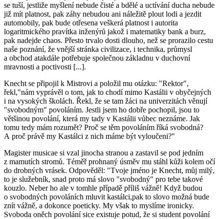
se tuší, jestliže myšlení nebude čisté a bdělé a uctívání ducha nebude
již mít platnost, pak záhy nebudou ani náležitě plout lodi a jezdit
automobily, pak bude otřesena veškerá platnost i autorita
logaritmického pravítka inženýrů jakož i matematiky bank a burz,
pak nadejde chaos. Přesto trvalo dosti dlouho, než se prorazilo cestu
naše poznání, že vnější stránka civilizace, i technika, průmysl
a obchod atakdále potřebuje společnou základnu v duchovní
mravnosti a poctivosti [...].
Knecht se připojil k Mistrovi a položil mu otázku: "Rektor",
řekl,"nám vyprávěl o tom, jak to chodí mimo Kastálii v obyčejných
i na vysokých školách. Řekl, že se tam žáci na univerzitách věnují
"svobodným" povoláním. Jestli jsem ho dobře pochopil, jsou to
většinou povolání, která my tady v Kastálii vůbec neznáme. Jak
tomu tedy mám rozumět? Proč se těm povoláním říká svobodná?
A proč právě my Kastálci z nich máme být vyloučeni?"
Magister musicae si vzal jinocha stranou a zastavil se pod jedním
z mamutích stromů. Téměř prohnaný úsměv mu stáhl kůži kolem očí
do drobných vrásek. Odpověděl: "Tvoje jméno je Knecht, můj milý,
to je služebník, snad proto má slovo "svobodný" pro tebe takové
kouzlo. Neber ho ale v tomhle případě příliš vážně! Když budou
o svobodných povoláních mluvit kastálci,pak to slovo možná bude
znít vážně, a dokonce poeticky. My však to myslíme ironicky.
Svoboda oněch povolání sice existuje potud, že si student povolání