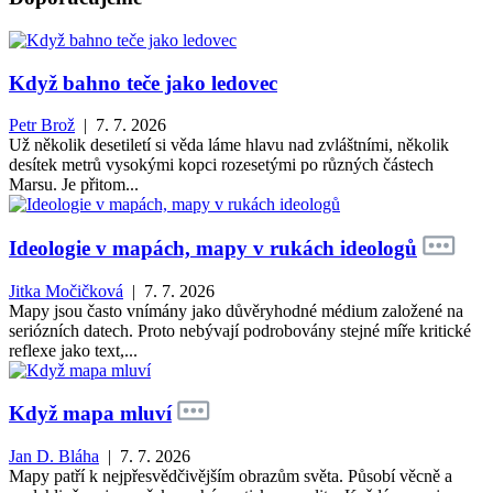
Když bahno teče jako ledovec
Petr Brož
| 7. 7. 2026
Už několik desetiletí si věda láme hlavu nad zvláštními, několik
desítek metrů vysokými kopci rozesetými po různých částech
Marsu. Je přitom...
Ideologie v mapách, mapy v rukách ideologů
Jitka Močičková
| 7. 7. 2026
Mapy jsou často vnímány jako důvěryhodné médium založené na
seriózních datech. Proto nebývají podrobovány stejné míře kritické
reflexe jako text,...
Když mapa mluví
Jan D. Bláha
| 7. 7. 2026
Mapy patří k nejpřesvědčivějším obrazům světa. Působí věcně a