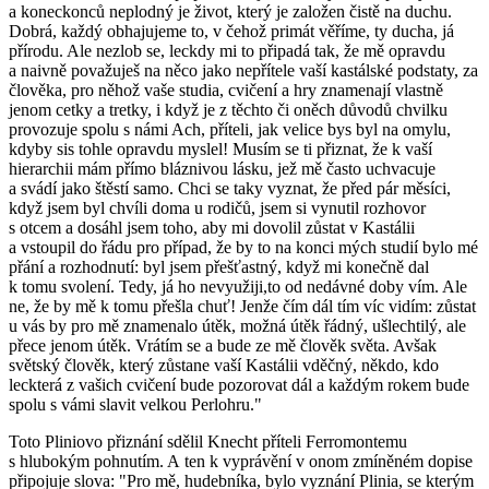
a koneckonců neplodný je život, který je založen čistě na duchu.
Dobrá, každý obhajujeme to, v čehož primát věříme, ty ducha, já
přírodu. Ale nezlob se, leckdy mi to připadá tak, že mě opravdu
a naivně považuješ na něco jako nepřítele vaší kastálské podstaty, za
člověka, pro něhož vaše studia, cvičení a hry znamenají vlastně
jenom cetky a tretky, i když je z těchto či oněch důvodů chvilku
provozuje spolu s námi Ach, příteli, jak velice bys byl na omylu,
kdyby sis tohle opravdu myslel! Musím se ti přiznat, že k vaší
hierarchii mám přímo bláznivou lásku, jež mě často uchvacuje
a svádí jako štěstí samo. Chci se taky vyznat, že před pár měsíci,
když jsem byl chvíli doma u rodičů, jsem si vynutil rozhovor
s otcem a dosáhl jsem toho, aby mi dovolil zůstat v Kastálii
a vstoupil do řádu pro případ, že by to na konci mých studií bylo mé
přání a rozhodnutí: byl jsem přešťastný, když mi konečně dal
k tomu svolení. Tedy, já ho nevyužiji,to od nedávné doby vím. Ale
ne, že by mě k tomu přešla chuť! Jenže čím dál tím víc vidím: zůstat
u vás by pro mě znamenalo útěk, možná útěk řádný, ušlechtilý, ale
přece jenom útěk. Vrátím se a bude ze mě člověk světa. Avšak
světský člověk, který zůstane vaší Kastálii vděčný, někdo, kdo
leckterá z vašich cvičení bude pozorovat dál a každým rokem bude
spolu s vámi slavit velkou Perlohru."
Toto Pliniovo přiznání sdělil Knecht příteli Ferromontemu
s hlubokým pohnutím. A ten k vyprávění v onom zmíněném dopise
připojuje slova: "Pro mě, hudebníka, bylo vyznání Plinia, se kterým