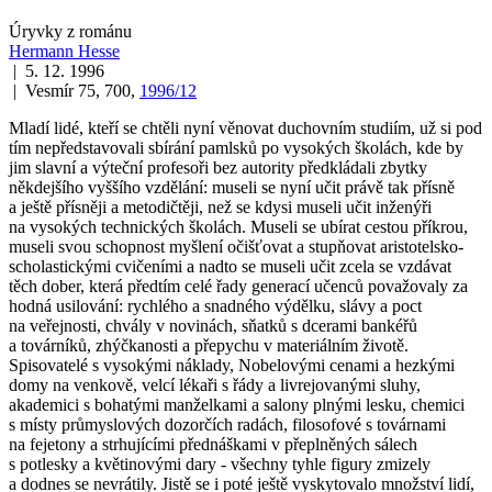
Úryvky z románu
Hermann Hesse
| 5. 12. 1996
| Vesmír 75, 700,
1996/12
Mladí lidé, kteří se chtěli nyní věnovat duchovním studiím, už si pod
tím nepředstavovali sbírání pamlsků po vysokých školách, kde by
jim slavní a výteční profesoři bez autority předkládali zbytky
někdejšího vyššího vzdělání: museli se nyní učit právě tak přísně
a ještě přísněji a metodičtěji, než se kdysi museli učit inženýři
na vysokých technických školách. Museli se ubírat cestou příkrou,
museli svou schopnost myšlení očišťovat a stupňovat aristotelsko-
scholastickými cvičeními a nadto se museli učit zcela se vzdávat
těch dober, která předtím celé řady generací učenců považovaly za
hodná usilování: rychlého a snadného výdělku, slávy a poct
na veřejnosti, chvály v novinách, sňatků s dcerami bankéřů
a továrníků, zhýčkanosti a přepychu v materiálním životě.
Spisovatelé s vysokými náklady, Nobelovými cenami a hezkými
domy na venkově, velcí lékaři s řády a livrejovanými sluhy,
akademici s bohatými manželkami a salony plnými lesku, chemici
s místy průmyslových dozorčích radách, filosofové s továrnami
na fejetony a strhujícími přednáškami v přeplněných sálech
s potlesky a květinovými dary - všechny tyhle figury zmizely
a dodnes se nevrátily. Jistě se i poté ještě vyskytovalo množství lidí,