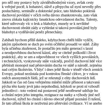
pro něž ony postavy byly záviděníhodnými vzory, avšak cesty
k veřejné poctě, k bohatství, slávě a přepychu už nyní nevedly přes
posluchárny, semináře a doktorské práce, tato hluboko pokleslá
duchovní povídání v očích světa dávno zbankrotovala, zato však
znovu získala kajícnicky fanatickou odevzdanost duchu. Talenty,
které udivovaly víc o lesk a blahobyt, musely se k nevlídné
duchovnosti obrátit zády a vyhledat si taková povolání,jimž byly
blahobyt a vydělávání peněz přenechány.
Zabíhali bychom příliš daleko, kdybychom chtěli blíže vylíčit,
jakým způsobem se duch po svém očištění prosadil ve státě. Záhy
byla učiněna zkušenost, že postačilo jen málo generací s laxní
a neodpovědnou duchovní kázní, aby se citelně poškodil i život
praktický, aby se um a odpovědnost ve všech vyšších povoláních,
i technických, vyskytovaly stále vzácněji, pročež duchovní lidé více
přebírali monopol nad pěstováním ducha ve státě a národě, zejména
nad celým školstvím. Vždyť i dnes ještě škola v téměř všech zemích
Evropy, pokud nezůstala pod kontrolou římské církve, je v rukou
oněch anonymních řádů, jež se rekrutují z elity duchovních lidí.
Jakkoli se čas od času veřejnému mínění může přísnost a takzvaná
pýcha této kasty jevit jako nepohodlná, kdykoli se proti ní vzbouří
jednotlivci - toto vedení má postavení ještě neotřesené udržuje ho
a chrání nejen jeho integrita, rezignace na statky a výhody jiné než
duchovní, nýbrž ho chrání i dávno obecně přijaté poznání či tušení,
že tato přísná škola je nezbytná pro přetrvání civilizace. Ví se anebo