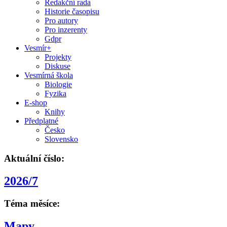
Redakční rada
Historie časopisu
Pro autory
Pro inzerenty
Gdpr
Vesmír+
Projekty
Diskuse
Vesmírná škola
Biologie
Fyzika
E-shop
Knihy
Předplatné
Česko
Slovensko
Aktuální číslo:
2026/7
Téma měsíce:
Mapy