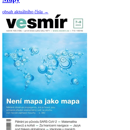
obsah aktuálního čísla
→