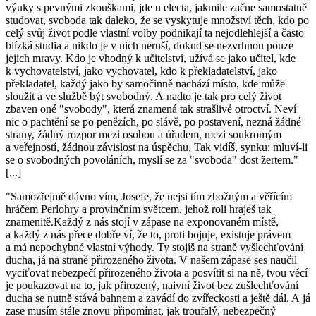
výuky s pevnými zkouškami, jde u electa, jakmile začne samostatně
studovat, svoboda tak daleko, že se vyskytuje množství těch, kdo po
celý svůj život podle vlastní volby podnikají ta nejodlehlejší a často
blízká studia a nikdo je v nich neruší, dokud se nezvrhnou pouze
jejich mravy. Kdo je vhodný k učitelství, užívá se jako učitel, kde
k vychovatelství, jako vychovatel, kdo k překladatelství, jako
překladatel, každý jako by samočinně nachází místo, kde může
sloužit a ve službě být svobodný. A nadto je tak pro celý život
zbaven oné "svobody", která znamená tak strašlivé otroctví. Neví
nic o pachtění se po penězích, po slávě, po postavení, nezná žádné
strany, žádný rozpor mezi osobou a úřadem, mezi soukromým
a veřejností, žádnou závislost na úspěchu, Tak vidíš, synku: mluví-li
se o svobodných povoláních, myslí se za "svoboda" dost žertem."
[...]
"Samozřejmě dávno vím, Josefe, že nejsi tím zbožným a věřícím
hráčem Perlohry a provinčním světcem, jehož roli hraješ tak
znamenitě.Každý z nás stojí v zápase na exponovaném místě,
a každý z nás přece dobře ví, že to, proti bojuje, existuje právem
a má nepochybné vlastní výhody. Ty stojíš na straně vyšlechťování
ducha, já na straně přirozeného života. V našem zápase ses naučil
vyciťovat nebezpečí přirozeného života a posvítit si na ně, tvou věcí
je poukazovat na to, jak přirozený, naivní život bez zušlechťování
ducha se nutně stává bahnem a zavádí do zvířeckosti a ještě dál. A já
zase musím stále znovu připomínat, jak troufalý, nebezpečný