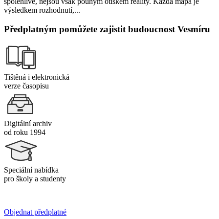
spolehlivě, nejsou však pouhým otiskem reality. Každá mapa je
výsledkem rozhodnutí,...
Předplatným pomůžete zajistit budoucnost Vesmíru
Tištěná i elektronická
verze časopisu
Digitální archiv
od roku 1994
Speciální nabídka
pro školy a studenty
Objednat předplatné