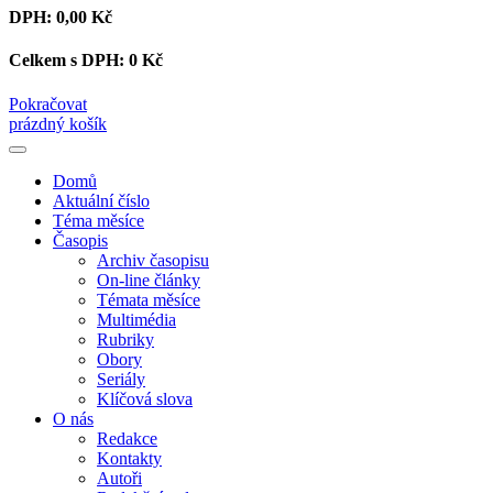
DPH:
0,00 Kč
Celkem s DPH:
0 Kč
Pokračovat
prázdný košík
Domů
Aktuální číslo
Téma měsíce
Časopis
Archiv časopisu
On-line články
Témata měsíce
Multimédia
Rubriky
Obory
Seriály
Klíčová slova
O nás
Redakce
Kontakty
Autoři