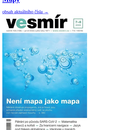
obsah aktuálního čísla
→