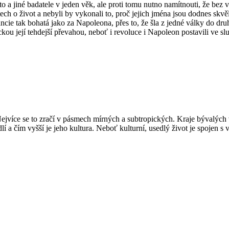
to a jiné badatele v jeden věk, ale proti tomu nutno namítnouti, že bez v
tech o život a nebyli by vykonali to, proč jejich jména jsou dodnes skv
ie tak bohatá jako za Napoleona, přes to, že šla z jedné války do druh
ickou její tehdejší převahou, neboť i revoluce i Napoleon postavili ve sl
Nejvíce se to zračí v pásmech mírných a subtropických. Kraje bývalých v
sídlí a čím vyšší je jeho kultura. Neboť kulturní, usedlý život je spoje