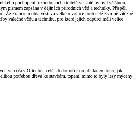
elikého pochopení rozhodujících činitelů ve státě by byli většinou,
ělým písmem zapsána v dějinách přírodních věd a techniky. Přispěli
é. Že Francie mohla vésti za velké revoluce proti celé Evropě vítězné
užby válečné vědu a techniku, pro které jejich odpůrci měli velice
elkých říší v Orientu a celé středomoří jsou příkladem toho, jak
n s velikou potřebou dřeva ke stavbám, topení, mimo to byly lesy mýceny