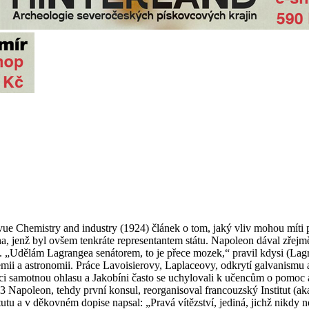
vue Chemistry and industry (1924) článek o tom, jaký vliv mohou míti 
na, jenž byl ovšem tenkráte representantem státu. Napoleon dával zřejm
 „Udělám Lagrangea senátorem, to je přece mozek,“ pravil kdysi (Lagr
hemii a astronomii. Práce Lavoisierovy, Laplaceovy, odkrytí galvanismu 
ci samotnou ohlasu a Jakobíni často se uchylovali k učencům o pomoc a 
 Napoleon, tehdy první konsul, reorganisoval francouzský Institut (aka
 a v děkovném dopise napsal: „Pravá vítězství, jediná, jichž nikdy není