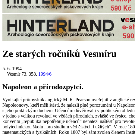
Ze starých ročníků Vesmíru
5. 6. 1994
| Vesmír 73, 358,
1994/6
Napoleon a přírodozpytci.
Vynikající průmyslník anglický M. R. Pearson uveřejnil v anglické re
Napoleonovy, kteří měli štěstí, že nalezli plné porozumění u Napoleo
s jeho praktickým duchem. Učencům důvěřoval i v politickém ohledu.
v jedno s velikou revolucí ve vědách přírodních, zvláště ve fysice, c
konventu „republika nepotřebuje učenců“ nenalezl naštěstí pro revolu
polytechnickou školu „pro studium věd čistých i užitých“. V roce 1803
matematických a fysikálních. Roku 1807 byl sám zvolen členem Institutu