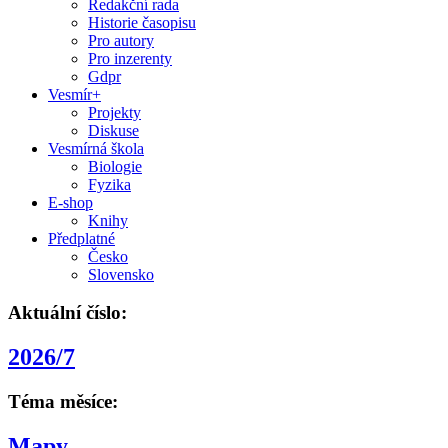
Redakční rada
Historie časopisu
Pro autory
Pro inzerenty
Gdpr
Vesmír+
Projekty
Diskuse
Vesmírná škola
Biologie
Fyzika
E-shop
Knihy
Předplatné
Česko
Slovensko
Aktuální číslo:
2026/7
Téma měsíce:
Mapy