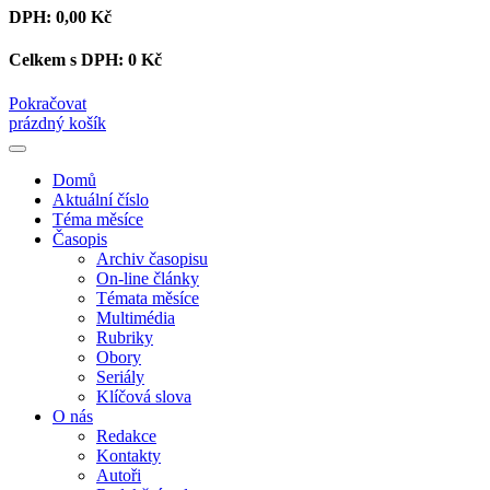
DPH:
0,00 Kč
Celkem s DPH:
0 Kč
Pokračovat
prázdný košík
Domů
Aktuální číslo
Téma měsíce
Časopis
Archiv časopisu
On-line články
Témata měsíce
Multimédia
Rubriky
Obory
Seriály
Klíčová slova
O nás
Redakce
Kontakty
Autoři