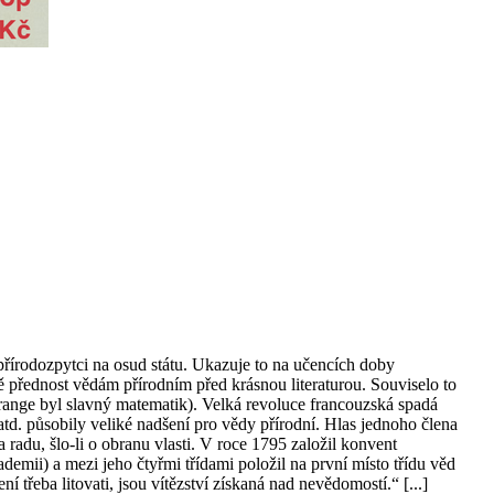
přírodozpytci na osud státu. Ukazuje to na učencích doby
ě přednost vědám přírodním před krásnou literaturou. Souviselo to
ange byl slavný matematik). Velká revoluce francouzská spadá
atd. působily veliké nadšení pro vědy přírodní. Hlas jednoho člena
radu, šlo-li o obranu vlasti. V roce 1795 založil konvent
demii) a mezi jeho čtyřmi třídami položil na první místo třídu věd
 třeba litovati, jsou vítězství získaná nad nevědomostí.“ [...]