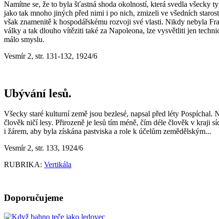
Namítne se, že to byla šťastná shoda okolností, která svedla všecky ty
jako tak mnoho jiných před nimi i po nich, zmizeli ve všedních staros
však znamenitě k hospodářskému rozvoji své vlasti. Nikdy nebyla Franc
války a tak dlouho vítěziti také za Napoleona, lze vysvětliti jen techn
málo smyslu.
Vesmír 2, str. 131-132, 1924/6
Ubývání lesů.
Všecky staré kulturní země jsou bezlesé, napsal před léty Pospíchal. 
člověk ničí lesy. Přirozeně je lesů tím méně, čím déle člověk v kraji 
i žárem, aby byla získána pastviska a role k účelům zemědělským...
Vesmír 2, str. 133, 1924/6
RUBRIKA:
Vertikála
Doporučujeme