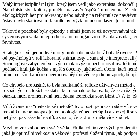
Malý interdisciplinární tým, který jsem vedl jako externista, dokonči
Na ministerstvu kultury proběhla na závěr úspěšná oponentura. Z je
ekologických her pro rekreanty nebo návrhy na reformulace návštěvní
ústavu bylo skartováno. Jakmile byl výzkum odsouhlasen, jeho produ
Takové a podobné byly epizody, s nimiž jsem se už nevyrovnával tak s
systémovými vadami reprodukovaného organizmu. Platila zásada „Jenom
řevnivost.
Strategie stavět jednotlivé obory proti sobě nesla totiž bohaté ovoce.
od psychologů v roli laborantů snímat testy a sami si je interpretoval
Sociologové zabydlení ve svých makrovýzkumech opovrhovali štěničkaře
počítačů hráli jak kočka s myší s docenty jakéhokoli oboru, kteří nem
přinejmenším kariéru sebeerudovanějšího vědce jedinou zpochybňují
Co chybělo propastně, to byla radikálnější reflexe užívaných metod a 
rozpačitých dialozích se statistikem pomalu odhalovalo, že je z různ
otázka, mezi proměnnými není žádná teoretická souvislost...). A to ješt
Vůči žvanění o “dialektické metodě“ bylo postupem času stále více věd
metodiku, nebo naopak je metodologie vůbec netrápila a spokojili s
nebýval pak zásadní rozdíl, až na to, že ta druhá měla více stránek.
Mezitím ve svobodném světě věda učinila jedním ze svých problémů se
jaká je optimální velikost a věkové i profesní složení týmu, jak podpo