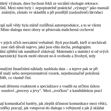
ětiletý výzkum, dnes bychom řekli ze sociální ekologie rekreace.
itů. Mezi nimi byly i nepopiratelně praktické „výstupy“ jako manuál
ámým, zůstalo ve skladišti a při pozdější (zasloužené) likvidaci
gií naší vědy byla mírně rozšířená autoreprodukce, a to se všemi
 Místo dialogu mezi obory se pěstovala malicherná cechovní
jejich očích neexaktní verbalisté. Byli psychiatři, kteří si nechávali
é zase rádi dávali najevo, jaká jsou elita ducha, pedagogům.
zjištění tak namáhavě získávají. Matematici a statistici si od svých
arxistický fracek mohl ohrozit ne-li svobodu a živobytí, tedy
emalými finančními náklady nasbírala data – a teprve pak se při
íliš malý nebo nereprezentativní vzorek, nejednoznačně položená
dět, co vlastně činí.
sali démonu exaktnosti a specializace a vsadili na určitou úzkou
sousloví „procesy a jevy“. Mezi „svočkou“ a kandidátskou prací
jí komunikační bariéry, jak zlepšit účinnost komunikace mezi vědci,
děky pracují, jak vstupovat do dialogu s veřejností a jak jí skládat