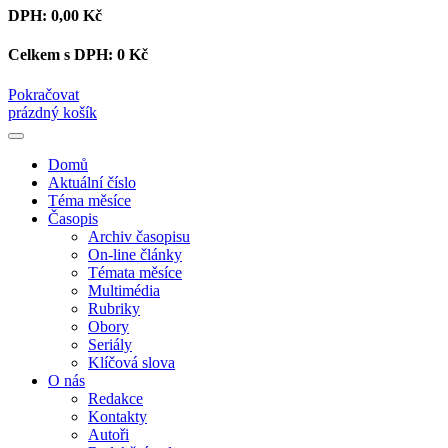
DPH:
0,00 Kč
Celkem s DPH:
0 Kč
Pokračovat
prázdný košík
Domů
Aktuální číslo
Téma měsíce
Časopis
Archiv časopisu
On-line články
Témata měsíce
Multimédia
Rubriky
Obory
Seriály
Klíčová slova
O nás
Redakce
Kontakty
Autoři