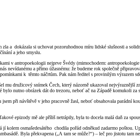
m zla a dokázala si uchovat pozoruhodnou míru lidské slušnosti a solidno
čínání a jeho smyslu.
enkami v antropoekologii nejprve Švédy (mimochodem: antropoekologie 
ro nás nevídanému a přímo úžasnému: že budeme rok společně připravova
řipomínkami k těmto náčrtům. Pak nám ředitel s provinilým výrazem sděl
išel mu družicový snímek Čech, který názorně ukazoval nejvýraznější z
hé bylo nutno obrázek dát do trezoru, neboť ač na Západě komukoli za 
 jsem při návštěvě v jeho pracovně žasl, neboť obsahovala parádní kou
kové epizody mě ale příliš netrápily, byla to docela malá daň za spou
erá jí kolem osmašedesátého chodila pořád odněkud zadarmo poštou. Upoz
ambasádě. Byla překvapena („A tam se může?“) – leč pro jistotu tam ne