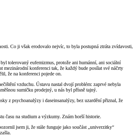
sti. Co ji však erodovalo nejvíc, to byla postupná ztráta zvídavosti,
byl tolerovaný eufemizmus, protože ani humánní, ani sociální
t mezinárodní konferenci tak, že každý bude posílat své náčrty
il, že na konferenci pojede on.
nečištění vzduchu. Ústavu nastal dvojí problém: zaprvé nebyla
směšnou sumičku prodejný, u nás byl přísně tajný.
sky z psychoanalýzy i daseinsanalýzy, bez uzardění přiznal, že
stu času na studium a výzkumy. Znám horší historie.
ornil jsem ji, že stále funguje jako součást „univerzitky“
zašla.