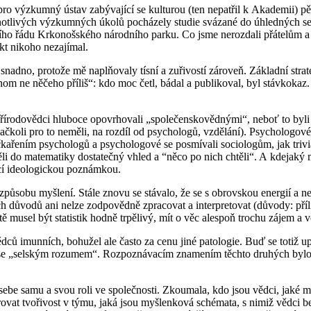
l pro výzkumný ústav zabývající se kulturou (ten nepatřil k Akademii) p
dnotlivých výzkumných úkolů pocházely studie svázané do úhledných seš
ho řádu Krkonošského národního parku. Co jsme nerozdali přátelům a zn
kt nikoho nezajímal.
nadno, protože mě naplňovaly tísní a zuřivostí zároveň. Základní strate
 ne něčeho příliš“: kdo moc četl, bádal a publikoval, byl stávkokaz.
 Přírodovědci hluboce opovrhovali „společenskovědnými“, neboť to byli v 
i (ačkoli pro to neměli, na rozdíl od psychologů, vzdělání). Psychologov
ním psychologů a psychologové se posmívali sociologům, jak triviální 
ěli do matematiky dostatečný vhled a “něco po nich chtěli“. A kdejaký m
cí ideologickou poznámkou.
způsobu myšlení. Stále znovu se stávalo, že se s obrovskou energií a n
ých důvodů ani nelze zodpovědně zpracovat a interpretovat (důvody: př
ě musel být statistik hodně trpělivý, mít o věc alespoň trochu zájem a vě
ců imunních, bohužel ale často za cenu jiné patologie. Buď se totiž up
e se „selským rozumem“. Rozpoznávacím znamením těchto druhých bylo 
be samu a svou roli ve společnosti. Zkoumala, kdo jsou vědci, jaké ma
rovat tvořivost v týmu, jaká jsou myšlenková schémata, s nimiž vědci bez