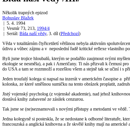
Několik trapných epizod
Bohuslav Blažek
| 5. 4. 1994
| Vesmír 73, 213,
1994/4
| Seriál:
Bída naší vědy
, 3. díl
(
Předchozí
)
Věda v totalitárním čtyřicetiletí většinou nebyla aktivním spolutvůrce
údivu a vůbec zájmu a v neposlední řadě kritické reflexe vlastního po
Byli jsme trojice hloubalů, kterým se podařilo zaujmout svými myšl
ekologie se nesměla), a pak i Američany. Ti nás přizvali k čemusi p
do USA a tam se rozmnoží a rozešlou všem a stejně tak se učiní i s p
Jeden troufalý kolega si napsal na inzerát v americkém časopise a př
kolonka, ze které směšnou sumičku na tento obrázek proplatit, zadru
Jistý vojenský psycholog (z vojenské akademie), nad jehož knihovnou
dostává knihy zabavené ze zásilek cenzurou.
Tak jsme se (ne)seznamovali s novými přístupy a metodami ve vědě. Ta
Jedna kolegyně si posteskla, že se nedostane k odborné literatuře, kt
francouzská a anglická knihovna a že skvělé knihy mají na americké 