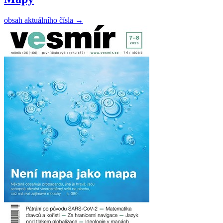
obsah aktuálního čísla
→