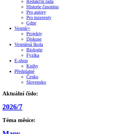
Redakční rada
Historie časopisu
Pro autory
Pro inzerenty
Gdpr
Vesmír+
Projekty
Diskuse
Vesmírná škola
Biologie
Fyzika
E-shop
Knihy
Předplatné
Česko
Slovensko
Aktuální číslo:
2026/7
Téma měsíce:
Mapy