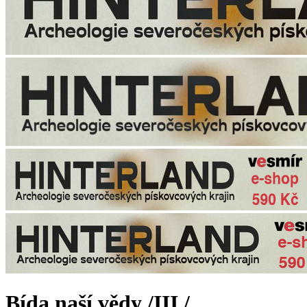
Bída naší vědy /III./