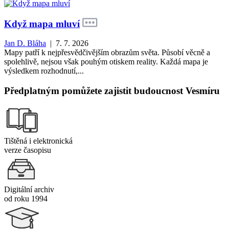
Když mapa mluví
Jan D. Bláha
| 7. 7. 2026
Mapy patří k nejpřesvědčivějším obrazům světa. Působí věcně a
spolehlivě, nejsou však pouhým otiskem reality. Každá mapa je
výsledkem rozhodnutí,...
Předplatným pomůžete zajistit budoucnost Vesmíru
Tištěná i elektronická
verze časopisu
Digitální archiv
od roku 1994