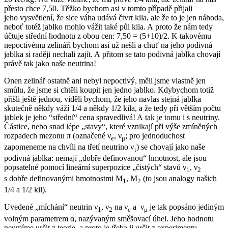
přesto chce 7,50. Těžko bychom asi v tomto případě přijali
jeho vysvětlení, že sice váha udává čtvrt kila, ale že to je jen náhoda,
neboť totéž jablko mohlo vážit také půl kila. A proto že nám tedy
účtuje střední hodnotu z obou cen: 7,50 = (5+10)/2. K takovému
nepoctivému zelináři bychom asi už nešli a chuť na jeho podivná
jablka si raději nechali zajít. A přitom se tato podivná jablka chovají
právě tak jako naše neutrina!
Onen zelinář ostatně ani nebyl nepoctivý, měli jsme vlastně jen
smůlu, že jsme si chtěli koupit jen jedno jablko. Kdybychom totiž
přišli ještě jednou, viděli bychom, že jeho navlas stejná jablka
skutečně někdy váží 1/4 a někdy 1/2 kila, a že tedy při větším počtu
jablek je jeho “střední“ cena spravedlivá! A tak je tomu i s neutriny.
Částice, nebo snad lépe „stavy“, které vznikají při výše zmíněných
rozpadech mezonu π (označené ν
, ν
; pro jednoduchost
e
μ
zapomeneme na chvíli na třetí neutrino ν
) se chovají jako naše
τ
podivná jablka: nemají „dobře definovanou“ hmotnost, ale jsou
popsatelné pomocí lineární superpozice „čistých“ stavů ν
, ν
1
2
s dobře definovanými hmotnostmi M
, M
(to jsou analogy našich
1
2
1/4 a 1/2 kil).
Uvedené „míchání“ neutrin ν
, ν
na ν
a ν
je tak popsáno jediným
1
2
e
μ
volným parametrem α, nazývaným směšovací úhel. Jeho hodnotu
neumíme určit z teorie, a proto je třeba ji určit z experimentu.