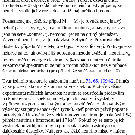
Hodnota α = 0 odpovídá nulovému míchání, a tedy případu, že
neutrina vznikající v rozpadech π již mají určitou hmotnost.
Poznamenejme ještě, že případ M
= M
je rovněž nezajímavý,
1
2
neboť pak i stavy ν
, ν
mají určitou hmotnost, a navíc tyto stavy
e
μ
jsou na sebe „kolmé“, tj. nemohou jeden na druhý přecházet.
Zavedení neutrin ν
, ν
je pak vlastně zbytečné. Pozorovatelné
1
2
důsledky případu M
≠ M
, α ≠ 0 jsou v zásadě dvojí. Podívejme se
1
2
nejprve na to, jak ovlivní již popsanou metodu „vážení“ neutrina ν
e
pomocí měření energie elektronu v β-rozpadu neutronu či tritia.
Pozorované spektrum bude mít o trochu nižší sklon než v případě,
že se neutrina nemíchají (pro případ, že směšovací úhel α = 0).
Tvar jednoho spektra je znázorněn např. na
73, 65, 1994/2
. Příměs
ν
se projeví jako malý zlom na křivce spektra. Protože většina
2
experimentů měřících hmotnost neutrin se soustředila především
na koncovou část spektra, nebyly jejich negativní výsledky
v přímém rozporu s nedávnými a po pravdě řečeno překvapivými
výsledky skupiny kanadských fyziků, kteří pomocí právě popsané
metody došli k závěru, že v elektronovém neutrinu je malá (asi 1 %)
příměs neutrina s hmotností asi 17 keV! Pokud by se tento jejich
výsledek potvrdil, mělo by to pro fyziku částic i astrofyziku
dalekosáhlé důsledky. Najít pro tak těžké neutrino místo v našem