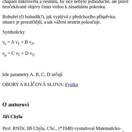
chápání mikrosvěta a vesmíru, by sice nebylo jednoduché, ale právě
neočekávané objevy často vedou k zásadnímu pokroku.
Bohužel (či bohudík?), jak vyplývá z předchozího příspěvku,
situace je prozaičtější, a tak vážení neutrin pokračuje.
Symbolicky
ν
= A ν
+ B ν
,
e
1
2
ν
= C ν
+ D ν
,
μ
1
2
kde parametry A, B, C, D určují
OBORY A KLÍČOVÁ SLOVA:
Fyzika
O autorovi
Jiří Chýla
Prof. RNDr. Jiří Chýla, CSc., (*1948) vystudoval Matematicko-