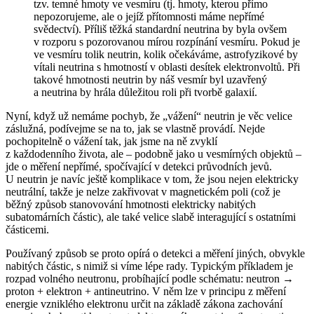
tzv. temné hmoty ve vesmíru (tj. hmoty, kterou přímo
nepozorujeme, ale o jejíž přítomnosti máme nepřímé
svědectví). Příliš těžká standardní neutrina by byla ovšem
v rozporu s pozorovanou mírou rozpínání vesmíru. Pokud je
ve vesmíru tolik neutrin, kolik očekáváme, astrofyzikové by
vítali neutrina s hmotností v oblasti desítek elektronvoltů. Při
takové hmotnosti neutrin by náš vesmír byl uzavřený
a neutrina by hrála důležitou roli při tvorbě galaxií.
Nyní, když už nemáme pochyb, že „vážení“ neutrin je věc velice
záslužná, podívejme se na to, jak se vlastně provádí. Nejde
pochopitelně o vážení tak, jak jsme na ně zvyklí
z každodenního života, ale – podobně jako u vesmírných objektů –
jde o měření nepřímé, spočívající v detekci průvodních jevů.
U neutrin je navíc ještě komplikace v tom, že jsou nejen elektricky
neutrální, takže je nelze zakřivovat v magnetickém poli (což je
běžný způsob stanovování hmotnosti elektricky nabitých
subatomárních částic), ale také velice slabě interagující s ostatními
částicemi.
Používaný způsob se proto opírá o detekci a měření jiných, obvykle
nabitých částic, s nimiž si víme lépe rady. Typickým příkladem je
rozpad volného neutronu, probíhající podle schématu: neutron →
proton + elektron + antineutrino. V něm lze v principu z měření
energie vzniklého elektronu určit na základě zákona zachování