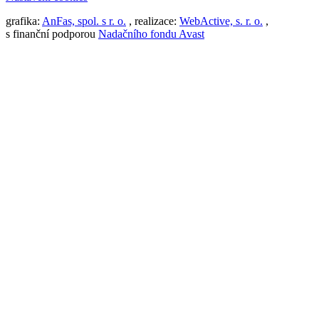
grafika:
AnFas, spol. s r. o.
, realizace:
WebActive, s. r. o.
,
s finanční podporou
Nadačního fondu Avast