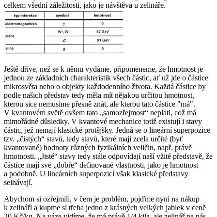
celkem všední záležitosti, jako je návštěva u zelináře.
Ještě dříve, než se k němu vydáme, připomeneme, že hmotnost je
jednou ze základních charakteristik všech částic, ať už jde o částice
mikrosvěta nebo o objekty každodenního života. Každá částice by
podle našich představ tedy měla mít nějakou určitou hmotnost,
kterou sice nemusíme přesně znát, ale kterou tato částice "má".
V kvantovém světě ovšem tato „samozřejmost“ neplati, což má
mimořádné důsledky. V kvantové mechanice totiž existují i stavy
částic, jež nemají klasické protějšky. Jedná se o lineární superpozice
tzv. „čistých“ stavů, tedy stavů, které mají zcela určité (byť
kvantované) hodnoty různých fyzikálních veličin, např. právě
hmotnosti. „Jisté“ stavy tedy stále odpovídají naší vžité představě, že
částice mají své „dobře“ definované vlastnosti, jako je hmotnost
a podobně. U lineárních superpozicí však klasické představy
selhávají.
Abychom si ozřejmili, v čem je problém, pojďme nyní na nákup
k zelináři a kupme si třeba jedno z krásných velkých jablek v ceně
20 Kč/kg. Na váze vidíme, že má právě 1/4 kila, ale zelinář na nás