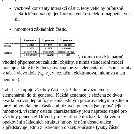
vazbové konstanty interakcí částic, tedy veličiny příbuzné
elektrickému náboji, jenž určuje velikost elektromagnetických
sil,
hmotnosti základních částic.
Na tomto místě je patrně
vhodné připomenout základní objekty, s nimiž standardní model
pracuje a které tedy dnes považujeme za „elementární“. Jsou shrnuty
v tab. I vlevo dole (ν
, ν
, ν
označují elektronová, mionová a tau
e
μ
τ
neutrina).
Tab. I seskupuje všechny částice, jež dnes považujeme za
elementární, do tří generací. Každá generace je složena ze dvou
kvarků a dvou leptonů, přičemž jediným pozorovatelným rozdílem
mezi odpovídajícími částicemi různých generací jsou právě jejich
hmotnosti, všechny ostatní charakteristiky jsou naprosto stejné pro
všechny generace! Důvod, proč v přírodě dochází k takovému
opakování základních struktur hmoty je nám dosud utajen
a představuje jednu z ústředních otázek současné fyziky částic.