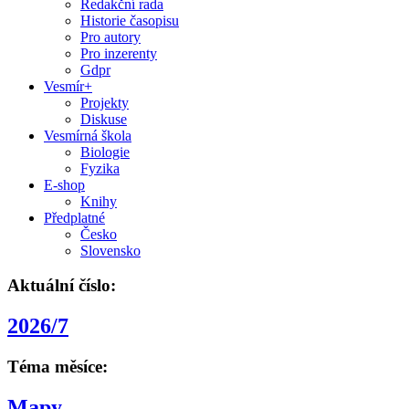
Redakční rada
Historie časopisu
Pro autory
Pro inzerenty
Gdpr
Vesmír+
Projekty
Diskuse
Vesmírná škola
Biologie
Fyzika
E-shop
Knihy
Předplatné
Česko
Slovensko
Aktuální číslo:
2026/7
Téma měsíce:
Mapy