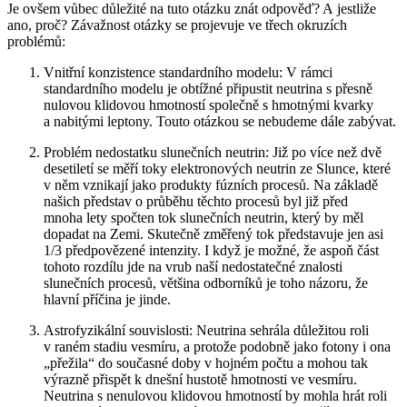
Je ovšem vůbec důležité na tuto otázku znát odpověď? A jestliže
ano, proč? Závažnost otázky se projevuje ve třech okruzích
problémů:
Vnitřní konzistence standardního modelu:
V rámci
standardního modelu je obtížné připustit neutrina s přesně
nulovou klidovou hmotností společně s hmotnými kvarky
a nabitými leptony. Touto otázkou se nebudeme dále zabývat.
Problém nedostatku slunečních neutrin:
Již po více než dvě
desetiletí se měří toky elektronových neutrin ze Slunce, které
v něm vznikají jako produkty fúzních procesů. Na základě
našich představ o průběhu těchto procesů byl již před
mnoha lety spočten tok slunečních neutrin, který by měl
dopadat na Zemi. Skutečně změřený tok představuje jen asi
1/3 předpovězené intenzity. I když je možné, že aspoň část
tohoto rozdílu jde na vrub naší nedostatečné znalosti
slunečních procesů, většina odborníků je toho názoru, že
hlavní příčina je jinde.
Astrofyzikální souvislosti:
Neutrina sehrála důležitou roli
v raném stadiu vesmíru, a protože podobně jako fotony i ona
„přežila“ do současné doby v hojném počtu a mohou tak
výrazně přispět k dnešní hustotě hmotnosti ve vesmíru.
Neutrina s nenulovou klidovou hmotností by mohla hrát roli