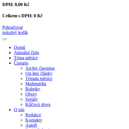
DPH:
0,00 Kč
Celkem s DPH:
0 Kč
Pokračovat
prázdný košík
Domů
Aktuální číslo
Téma měsíce
Časopis
Archiv časopisu
On-line články
Témata měsíce
Multimédia
Rubriky
Obory
Seriály
Klíčová slova
O nás
Redakce
Kontakty
Autoři