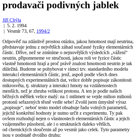
prodavači podivných jablek
Jiří Chýla
| 5. 2. 1994
| Vesmír 73, 67,
1994/2
Odpověď na zdánlivě prostou otázku, jakou hmotnost mají neutrina,
představuje jednu z největších záhad současné fyziky elementárních
částic. Dříve, než se zmíníme o nejnovějších výsledcích „vážení“
neutrin, připomeneme ve stručnosti, jakou roli ve fyzice částic
vlastně hmotnosti hrají a proč právě znalost hmotnosti neutrin je tak
důležitá. Budeme se pohybovat v rámci tzv. standardního modelu
interakcí elementárních částic, jenž, aspoň podle všech dnes
dostupných experimentálních dat, velice dobře popisuje zákonitosti
mikrosvěta, tj. struktury a interakci hmoty na vzdálenostech
menších, než je zhruba velikost protonu. A ten je podle našich
běžných měřítek velice malý: na 1 milimetr se vejde milion milionů
protonů seřazených těsně vedle sebe! Zvolil jsem úmyslně výraz
„popisuje“, neboť tento model obsahuje řadu volných parametrů,
jejichž konkrétní hodnoty je nutno určit z experimentu. Ty pak
ovšem rozhodují nejen o vlastnostech elementárních částic a jejich
vzájemného působení, ale i o strukturách daleko větších,
od chemických sloučenin až po vesmír jako celek. Tyto parametry
jsou v podstatě dvojího druhu: