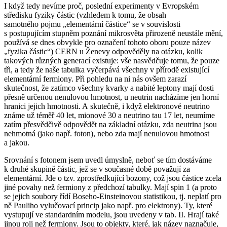
I když tedy nevíme proč, poslední experimenty v Evropském
středisku fyziky částic (vzhledem k tomu, že obsah
samotného pojmu „elementární částice“ se v souvislosti
s postupujícím stupněm poznání mikrosvěta přirozeně neustále mění,
používá se dnes obvykle pro označení tohoto oboru pouze název
„fyzika částic“) CERN u Ženevy odpověděly na otázku, kolik
takových různých generací existuje: vše nasvědčuje tomu, že pouze
tři, a tedy že naše tabulka vyčerpává všechny v přírodě existující
elementární fermiony. Při pohledu na ni nás ovšem zarazí
skutečnost, že zatímco všechny kvarky a nabité leptony mají dosti
přesně určenou nenulovou hmotnost, u neutrin nacházíme jen horní
hranici jejich hmotnosti. A skutečně, i když elektronové neutrino
známe už téměř 40 let, mionové 30 a neutrino tau 17 let, neumíme
zatím přesvědčivě odpovědět na základní otázku, zda neutrina jsou
nehmotná (jako např. foton), nebo zda mají nenulovou hmotnost
a jakou.
Srovnání s fotonem jsem uvedl úmyslně, neboť se tím dostáváme
k druhé skupině částic, jež se v současné době považují za
elementární. Jde o tzv. zprostředkující bozony, což jsou částice zcela
jiné povahy než fermiony z předchozí tabulky. Mají spin 1 (a proto
se jejich soubory řídí Boseho-Einsteinovou statistikou, tj. neplatí pro
ně Pauliho vylučovací princip jako např. pro elektrony). Ty, které
vystupují ve standardním modelu, jsou uvedeny v tab. II. Hrají také
jinou roli než fermiony. Jsou to objekty, které, jak název naznačuje,