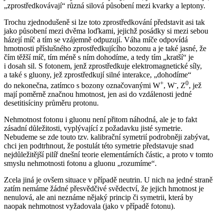
„zprostředkovávají“ různá silová působení mezi kvarky a leptony.
Trochu zjednodušeně si lze toto zprostředkování představit asi tak
jako působení mezi dvěma loďkami, jejichž posádky si mezi sebou
házejí míč a tím se vzájemně odpuzují. Váha míče odpovídá
hmotnosti příslušného zprostředkujícího bozonu a je také jasné, že
čím těžší míč, tím méně s ním dohodíme, a tedy tím „kratší“ je
i dosah sil. S fotonem, jenž zprostředkuje elektromagnetické síly,
a také s gluony, jež zprostředkují silné interakce, „dohodíme“
+
-
0
do nekonečna, zatímco s bozony označovanými W
, W
, Z
, jež
mají poměrně značnou hmotnost, jen asi do vzdálenosti jedné
desetitisíciny průměru protonu.
Nehmotnost fotonu i gluonu není přitom náhodná, ale je to fakt
zásadní důležitosti, vyplývající z požadavku jisté symetrie.
Nebudeme se zde touto tzv. kalibrační symetrií podrobněji zabývat,
chci jen podtrhnout, že postulát této symetrie představuje snad
nejdůležitější pilíř dnešní teorie elementárních částic, a proto v tomto
smyslu nehmotnosti fotonu a gluonu „rozumíme“.
Zcela jiná je ovšem situace v případě neutrin. U nich na jedné straně
zatím nemáme žádné přesvědčivé svědectví, že jejich hmotnost je
nenulová, ale ani neznáme nějaký princip či symetrii, která by
naopak nehmotnost vyžadovala (jako v případě fotonu).