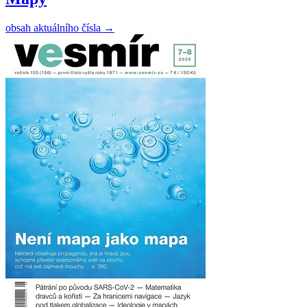
obsah aktuálního čísla
→