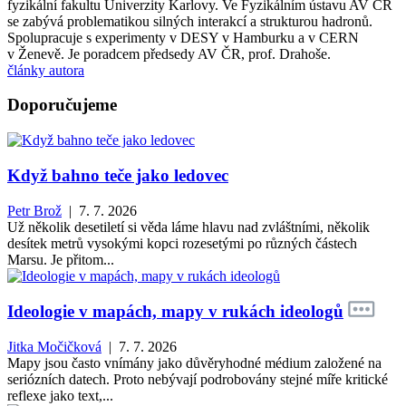
fyzikální fakultu Univerzity Karlovy. Ve Fyzikálním ústavu AV ČR
se zabývá problematikou silných interakcí a strukturou hadronů.
Spolupracuje s experimenty v DESY v Hamburku a v CERN
v Ženevě. Je poradcem předsedy AV ČR, prof. Drahoše.
články autora
Doporučujeme
Když bahno teče jako ledovec
Petr Brož
| 7. 7. 2026
Už několik desetiletí si věda láme hlavu nad zvláštními, několik
desítek metrů vysokými kopci rozesetými po různých částech
Marsu. Je přitom...
Ideologie v mapách, mapy v rukách ideologů
Jitka Močičková
| 7. 7. 2026
Mapy jsou často vnímány jako důvěryhodné médium založené na
seriózních datech. Proto nebývají podrobovány stejné míře kritické
reflexe jako text,...