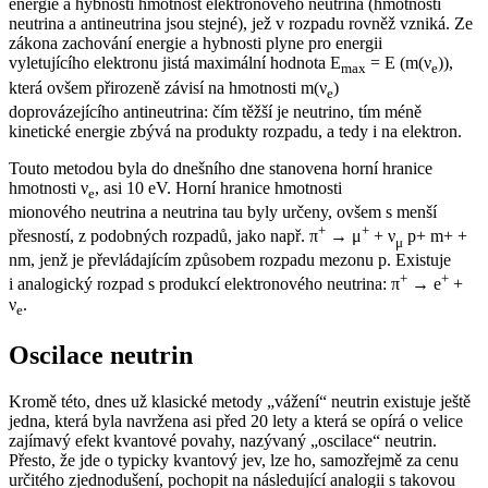
energie a hybnosti hmotnost elektronového neutrina (hmotnosti
neutrina a antineutrina jsou stejné), jež v rozpadu rovněž vzniká. Ze
zákona zachování energie a hybnosti plyne pro energii
vyletujícího elektronu jistá maximální hodnota E
= E (m(ν
)),
max
e
která ovšem přirozeně závisí na hmotnosti m(ν
)
e
doprovázejícího antineutrina: čím těžší je neutrino, tím méně
kinetické energie zbývá na produkty rozpadu, a tedy i na elektron.
Touto metodou byla do dnešního dne stanovena horní hranice
hmotnosti ν
, asi 10 eV. Horní hranice hmotnosti
e
mionového neutrina a neutrina tau byly určeny, ovšem s menší
+
+
přesností, z podobných rozpadů, jako např. π
→ μ
+ ν
p+ m+ +
μ
nm, jenž je převládajícím způsobem rozpadu mezonu p. Existuje
+
+
i analogický rozpad s produkcí elektronového neutrina: π
→ e
+
ν
.
e
Oscilace neutrin
Kromě této, dnes už klasické metody „vážení“ neutrin existuje ještě
jedna, která byla navržena asi před 20 lety a která se opírá o velice
zajímavý efekt kvantové povahy, nazývaný „oscilace“ neutrin.
Přesto, že jde o typicky kvantový jev, lze ho, samozřejmě za cenu
určitého zjednodušení, pochopit na následující analogii s takovou