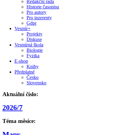
Redakční rada
Historie časopisu
Pro autory
Pro inzerenty
Gdpr
Vesmír+
Projekty
Diskuse
Vesmírná škola
Biologie
Fyzika
E-shop
Knihy
Předplatné
Česko
Slovensko
Aktuální číslo:
2026/7
Téma měsíce:
Mapy