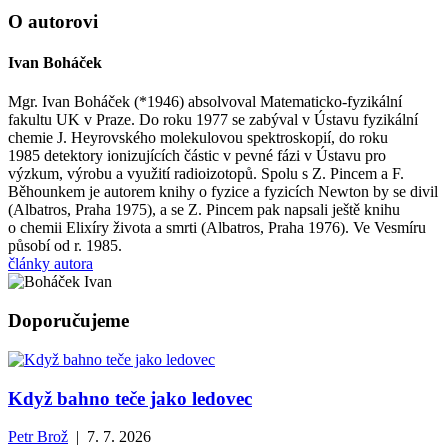
O autorovi
Ivan Boháček
Mgr. Ivan Boháček (*1946) absolvoval Matematicko-fyzikální
fakultu UK v Praze. Do roku 1977 se zabýval v Ústavu fyzikální
chemie J. Heyrovského molekulovou spektroskopií, do roku
1985 detektory ionizujících částic v pevné fázi v Ústavu pro
výzkum, výrobu a využití radioizotopů. Spolu s Z. Pincem a F.
Běhounkem je autorem knihy o fyzice a fyzicích Newton by se divil
(Albatros, Praha 1975), a se Z. Pincem pak napsali ještě knihu
o chemii Elixíry života a smrti (Albatros, Praha 1976). Ve Vesmíru
působí od r. 1985.
články autora
Doporučujeme
Když bahno teče jako ledovec
Petr Brož
| 7. 7. 2026