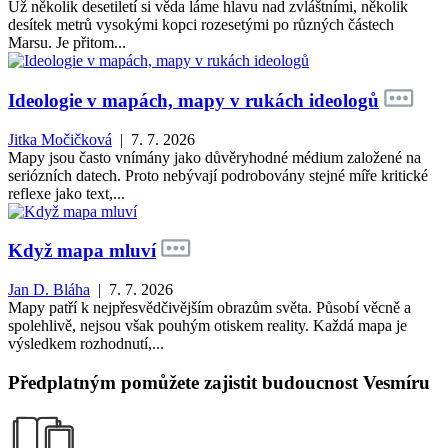
Už několik desetiletí si věda láme hlavu nad zvláštními, několik
desítek metrů vysokými kopci rozesetými po různých částech
Marsu. Je přitom...
Ideologie v mapách, mapy v rukách ideologů
Jitka Močičková
| 7. 7. 2026
Mapy jsou často vnímány jako důvěryhodné médium založené na
seriózních datech. Proto nebývají podrobovány stejné míře kritické
reflexe jako text,...
Když mapa mluví
Jan D. Bláha
| 7. 7. 2026
Mapy patří k nejpřesvědčivějším obrazům světa. Působí věcně a
spolehlivě, nejsou však pouhým otiskem reality. Každá mapa je
výsledkem rozhodnutí,...
Předplatným pomůžete zajistit budoucnost Vesmíru