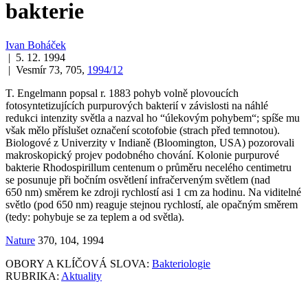
bakterie
Ivan Boháček
| 5. 12. 1994
| Vesmír 73, 705,
1994/12
T. Engelmann popsal r. 1883 pohyb volně plovoucích
fotosyntetizujících purpurových bakterií v závislosti na náhlé
redukci intenzity světla a nazval ho “úlekovým pohybem“; spíše mu
však mělo příslušet označení scotofobie (strach před temnotou).
Biologové z Univerzity v Indianě (Bloomington, USA) pozorovali
makroskopický projev podobného chování. Kolonie purpurové
bakterie
Rhodospirillum centenum
o průměru necelého centimetru
se posunuje při bočním osvětlení infračerveným světlem (nad
650 nm) směrem ke zdroji rychlostí asi 1 cm za hodinu. Na viditelné
světlo (pod 650 nm) reaguje stejnou rychlostí, ale opačným směrem
(tedy: pohybuje se za teplem a od světla).
Nature
370, 104, 1994
OBORY A KLÍČOVÁ SLOVA:
Bakteriologie
RUBRIKA:
Aktuality