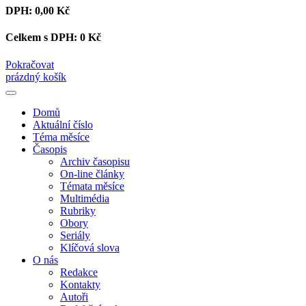
DPH:
0,00 Kč
Celkem s DPH:
0 Kč
Pokračovat
prázdný košík
Domů
Aktuální číslo
Téma měsíce
Časopis
Archiv časopisu
On-line články
Témata měsíce
Multimédia
Rubriky
Obory
Seriály
Klíčová slova
O nás
Redakce
Kontakty
Autoři