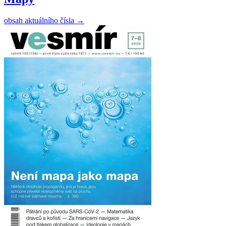
obsah aktuálního čísla
→