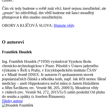
cizinec.“
Čím víc tedy budeme o světě znát věcí, které nejsou zneužitelné, ale
„pouze“ ho zdůvěrňují, tím větší budeme mít šanci moudřeji
přistupovat k těm snadno zneužitelným.
OBORY A KLÍČOVÁ SLOVA:
Historie vědy
O autorovi
František Houdek
Ing. František Houdek (*1950) vystudoval Vysokou školu
chemicko-technologickou v Praze. Působil v Ústavu jaderného
výzkumu v Řeži u Prahy, v Encyklopedickém institutu ČSAV
a v Mladé frontě DNES. Je autorem či spoluautorem stovek
popularizačních článků a několika knih, např. Jak léčit nemoc šílené
medicíny – aneb Hippokratova noční můra (s Janem Hnízdilem
a Jiřím Šavlíkem; rec. Vesmír 88, 205, 2009/3), Moudrost vědy
v citátech (rec. Vesmír 94, 272, 2015/5) či zatím poslední Od pluhu
do senátu a zpátky (s Josefem Římanem).
články autora