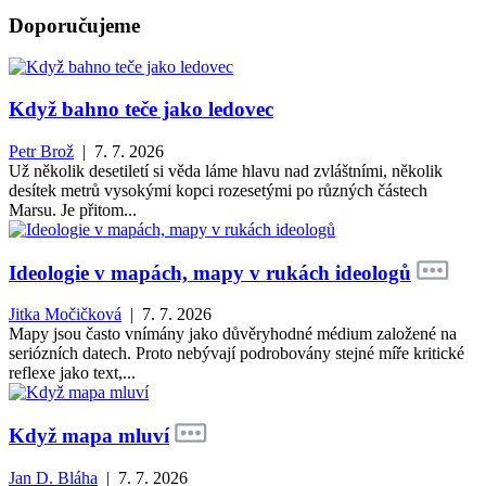
Doporučujeme
Když bahno teče jako ledovec
Petr Brož
| 7. 7. 2026
Už několik desetiletí si věda láme hlavu nad zvláštními, několik
desítek metrů vysokými kopci rozesetými po různých částech
Marsu. Je přitom...
Ideologie v mapách, mapy v rukách ideologů
Jitka Močičková
| 7. 7. 2026
Mapy jsou často vnímány jako důvěryhodné médium založené na
seriózních datech. Proto nebývají podrobovány stejné míře kritické
reflexe jako text,...
Když mapa mluví
Jan D. Bláha
| 7. 7. 2026