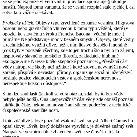
že se jeho expanze vlivem vnitřní gravitace zpomaluje (pokud je
hustší). Naproti tomu variantu, že se vesmír rozpíná stále rychleji, asi
sotva kdo vážně očekával...
Praktický užitek.
Objevy typu zrychlené expanze vesmíru, Higgsova
bosonu nebo gravitačních vln vedou k tomu typu vědění, které (v
opozici ke slavnému výroku Francise Bacona „vědění je moc“)
primárně NEpředstavuje moc v běžném smyslu. Objevy, které vedly
k technickému využití dříve, než k nim lidstvo dospělo i morálně
(což byly v podstatě všechny, kde to jen trochu šlo a byl o to zájem),
inspirovaly slavného norského filosofa, zakladatele hlubinné
ekologie Arne Naesse k této skeptické poznámce: „Převážná část
vědy natropí víc škody než užitku: I když zrovna nevymýšlí nové
zbraně, přispívá k devastaci přírody, organizuje sociální inženýrství,
posiluje pozice vládnoucích vrstev a společenskou nerovnost,
nerespektuje lidskou důstojnost.“
S tím lze souhlasit (jakkoli se vtírá otázka, zdali by to bez vědy
nebylo ještě horší). Ona „nepřevážná“ část vědy zde obnáší poznání
takříkajíc čisté, nekontaminované ani stínem podezření z technické
či společenské zneužitelnosti.
I toto zdánlivě jalové poznání však má svůj smysl. Albert Camus ho
opsal slovy: „Svět, který dokážeme vysvětlit, je důvěrně známý svět.
Naopak ve vesmíru náhle zbaveném světla se člověk cítí jako