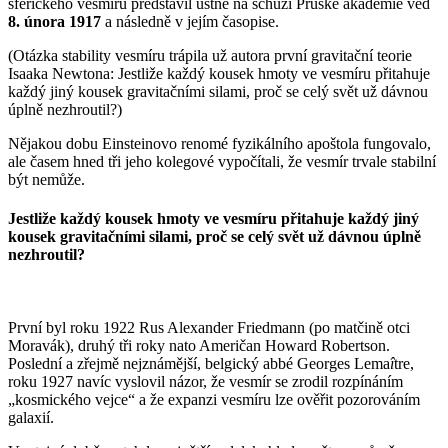
sférického vesmíru představil ústně na schůzi Pruské akademie věd
8. ú
nora 1917
a následně v jejím časopise.
(Otázka stability vesmíru trápila už autora první gravitační teorie
Isaaka Newtona: Jestliže každý kousek hmoty ve vesmíru přitahuje
každý jiný kousek gravitačními silami, proč se celý svět už dávnou
úplně nezhroutil?)
Nějakou dobu Einsteinovo renomé fyzikálního apoštola fungovalo,
ale časem hned tři jeho kolegové vypočítali, že vesmír trvale stabilní
být nemůže.
Jestliže každý kousek hmoty ve vesmíru přitahuje každý jiný
kousek gravitačními silami, proč se celý svět už dávnou úplně
nezhroutil?
První byl roku 1922 Rus Alexander Friedmann (po matčině otci
Moravák), druhý tři roky nato Američan Howard Robertson.
Poslední a zřejmě nejznámější, belgický abbé Georges Lema
î
tre,
roku 1927 navíc vyslovil názor, že vesmír se zrodil rozpínáním
„kosmického vejce“ a že expanzi vesmíru lze ověřit pozorováním
galaxií.