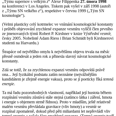
„Týmu supernov s velkým
z
“ Alexe Filippenka
27. února 1998
na konferenci v Los Angeles. Tiskem pak vyšel v září 1998 (autoři
z „Týmu SN velkého
z
“), respektive v červnu 1999 („Tým SN
kosmologie“).
(Velmi plasticky celý kotrmelec ve vnímání kosmologické konstanty
i průběh objevování zrychlené expanze vesmíru vylíčil člen prvního
ze jmenovaných týmů Robert P. Kirshner v knize
Výstřední vesmír,
česky 2005. Nobelisté Adam Riess i Brian Schmidt byli Kirshnerovi
studenti na Harvardu.)
Štrapáce od největšího omylu k největšímu objevu trvala na měsíc
přesně osmdesát a jeden rok a přinesla slavný návrat kosmologické
konstanty.
Zdá se totiž, že za zrychlenou expanzi vesmíru odpovídá právě
ona... Její fyzikální podstatu zatím neznáme (nejvážnějším
kandidátem je zřejmě energie vakua), proto se jí poeticky říká
temná
energie
.
Ta má řadu pozoruhodných vlastností, například její hustota během
rozpínání vesmíru zůstává stále stejná (zatímco látka i záření, hmota
i energie s objemem strmě řídnou). Proto v mladším, ještě relativně
malém vesmíru převládala gravitace (vliv hmoty) a vesmír se
rozpínal zpomaleně, dokud před pěti miliardami let nepřevládl vliv
temné energie a začala fáze zrychlené expanze. (Temná energie tvoří