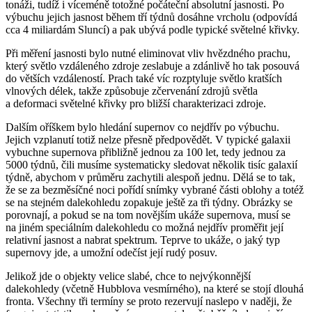
tonáži, tudíž i víceméně totožné počáteční absolutní jasnosti. Po
výbuchu jejich jasnost během tří týdnů dosáhne vrcholu (odpovídá
cca 4 miliardám Sluncí) a pak ubývá podle typické světelné křivky.
Při měření jasnosti bylo nutné eliminovat vliv hvězdného prachu,
který světlo vzdáleného zdroje zeslabuje a zdánlivě ho tak posouvá
do větších vzdáleností. Prach také víc rozptyluje světlo kratších
vlnových délek, takže způsobuje zčervenání zdrojů světla
a deformaci světelné křivky pro bližší charakterizaci zdroje.
Dalším oříškem bylo hledání supernov co nejdřív po výbuchu.
Jejich vzplanutí totiž nelze přesně předpovědět. V typické galaxii
vybuchne supernova přibližně jednou za 100 let, tedy jednou za
5000 týdnů, čili musíme systematicky sledovat několik tisíc galaxií
týdně, abychom v průměru zachytili alespoň jednu. Dělá se to tak,
že se za bezměsíčné noci pořídí snímky vybrané části oblohy a totéž
se na stejném dalekohledu zopakuje ještě za tři týdny. Obrázky se
porovnají, a pokud se na tom novějším ukáže supernova, musí se
na jiném speciálním dalekohledu co možná nejdřív proměřit její
relativní jasnost a nabrat spektrum. Teprve to ukáže, o jaký typ
supernovy jde, a umožní odečíst její rudý posuv.
Jelikož jde o objekty velice slabé, chce to nejvýkonnější
dalekohledy (včetně Hubblova vesmírného), na které se stojí dlouhá
fronta. Všechny tři termíny se proto rezervují naslepo v naději, že