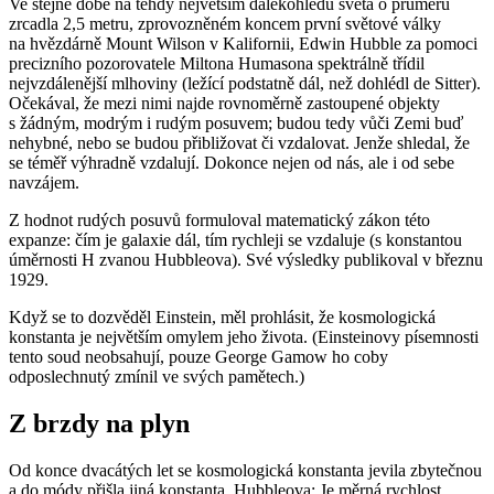
Ve stejné době na tehdy největším dalekohledu světa o průměru
zrcadla 2,5 metru, zprovozněném koncem první světové války
na hvězdárně Mount Wilson v Kalifornii, Edwin Hubble za pomoci
precizního pozorovatele Miltona Humasona spektrálně třídil
nejvzdálenější mlhoviny (ležící podstatně dál, než dohlédl de Sitter).
Očekával, že mezi nimi najde rovnoměrně zastoupené objekty
s žádným, modrým i rudým posuvem; budou tedy vůči Zemi buď
nehybné, nebo se budou přibližovat či vzdalovat. Jenže shledal, že
se téměř výhradně vzdalují. Dokonce nejen od nás, ale i od sebe
navzájem.
Z hodnot rudých posuvů formuloval matematický zákon této
expanze: čím je galaxie dál, tím rychleji se vzdaluje (s konstantou
úměrnosti H zvanou Hubbleova). Své výsledky publikoval v březnu
1929.
Když se to dozvěděl Einstein, měl prohlásit, že kosmologická
konstanta je největším omylem jeho života. (Einsteinovy písemnosti
tento soud neobsahují, pouze George Gamow ho coby
odposlechnutý zmínil ve svých pamětech.)
Z brzdy na plyn
Od konce dvacátých let se kosmologická konstanta jevila zbytečnou
a do módy přišla jiná konstanta, Hubbleova: Je měrná rychlost