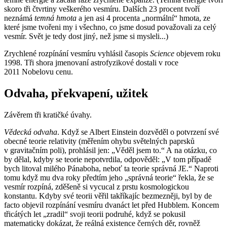
skoro tři čtvrtiny veškerého vesmíru. Dalších 23 procent tvoří
neznámá
temná hmota
a jen asi 4 procenta „normální“ hmota, ze
které jsme tvořeni my i všechno, co jsme dosud považovali za celý
vesmír. Svět je tedy dost jiný, než jsme si mysleli...)
Zrychlené rozpínání vesmíru vyhlásil časopis
Science
objevem roku
1998. Tři shora jmenovaní astrofyzikové dostali v roce
2011 Nobelovu cenu.
Odvaha, překvapení, užitek
Závěrem tři kratičké úvahy.
Vědecká odvaha
. Když se Albert Einstein dozvěděl o potvrzení své
obecné teorie relativity (měřením ohybu světelných paprsků
v gravitačním poli), prohlásil jen: „Věděl jsem to.“ A na otázku, co
by dělal, kdyby se teorie nepotvrdila, odpověděl: „V tom případě
bych litoval milého Pánaboha, neboť ta teorie správná JE.“ Naproti
tomu když mu dva roky předtím jeho „správná teorie“ řekla, že se
vesmír rozpíná, zděšeně si vycucal z prstu kosmologickou
konstantu. Kdyby své teorii věřil takříkajíc bezmezněji, byl by de
facto objevil rozpínání vesmíru dvanáct let před Hubblem. Koncem
třicátých let „zradil“ svoji teorii podruhé, když se pokusil
matematicky dokázat, že reálná existence černých děr, rovněž