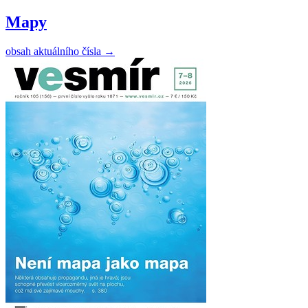
Mapy
obsah aktuálního čísla
→