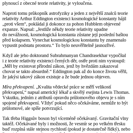
plynoucí z obecné teorie relativity, je vyloučena.
Naproti tomu průkopník astrofyziky a jeden z největší znalců teorie
relativity Arthur Eddington existenci kosmologické konstanty hájil
„proti všem“, pokládal ji dokonce za pohon Hubblem objevené
expanze. Napsal: „Jestliže někdy teorie relativity upadne
do nevážnosti, kosmologická konstanta zůstane její poslední baštou
před kolapsem. Vynechat kosmologickou konstantu by znamenalo
vypustit podstatu prostoru.“ To bylo neuvěřitelně jasnozřivé.
Když ale jeho doktorand Subrahmanyan Chandrasekhar vypočítal
i z teorie relativity existenci černých děr, ostře proti nim vystoupil:
„Měl by existovat přírodní zákon, jenž by hvězdám zakazoval
chovat se takto absurdně.“ Eddington pak až do konce života věřil,
že jakýsi takový zákon existuje a že bude jednou objeven.
Míra překvapení.
„Kvalita vědecké práce se měří velikostí
překvapení,“ napsal americký lékař a skvělý esejista Lewis Thomas.
Vskutku, jedním z atributů opravdu průlomového objevu je s ním
spojené překvapení. Vždyť pokud něco očekáváme, nemůže to být
průlomové, ale spíše potvrzující.
Tak třeba Higgsův boson byl víceméně očekávaný. Gravitační vlny
taktéž. Očekávané byly i možnosti, že vesmír se po velkém třesku
buď rozpíná stále stejnou rychlostí (pokud je dostatečně řídký), nebo