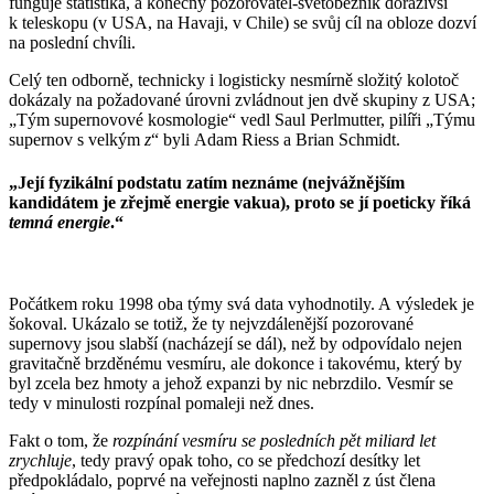
funguje statistika, a konečný pozorovatel-světoběžník dorazivší
k teleskopu (v USA, na Havaji, v Chile) se svůj cíl na obloze dozví
na poslední chvíli.
Celý ten odborně, technicky i logisticky nesmírně složitý kolotoč
dokázaly na požadované úrovni zvládnout jen dvě skupiny z USA;
„Tým supernovové kosmologie“ vedl Saul Perlmutter, pilíři „Týmu
supernov s velkým
z
“ byli Adam Riess a Brian Schmidt.
„Její fyzikální podstatu zatím neznáme (nejvážnějším
kandidátem je zřejmě energie vakua), proto se jí poeticky říká
temná energie
.“
Počátkem roku 1998 oba týmy svá data vyhodnotily. A výsledek je
šokoval. Ukázalo se totiž, že ty nejvzdálenější pozorované
supernovy jsou slabší (nacházejí se dál), než by odpovídalo nejen
gravitačně brzděnému vesmíru, ale dokonce i takovému, který by
byl zcela bez hmoty a jehož expanzi by nic nebrzdilo. Vesmír se
tedy v minulosti rozpínal pomaleji než dnes.
Fakt o tom, že
rozpínání vesmíru se posledních pět miliard let
zrychluje
, tedy pravý opak toho, co se předchozí desítky let
předpokládalo, poprvé na veřejnosti naplno zazněl z úst člena