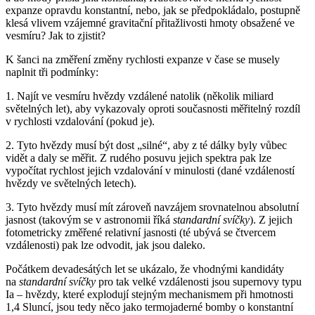
expanze opravdu konstantní, nebo, jak se předpokládalo, postupně
klesá vlivem vzájemné gravitační přitažlivosti hmoty obsažené ve
vesmíru? Jak to zjistit?
K šanci na změření změny rychlosti expanze v čase se musely
naplnit tři podmínky:
1. Najít ve vesmíru hvězdy vzdálené natolik (několik miliard
světelných let), aby vykazovaly oproti současnosti měřitelný rozdíl
v rychlosti vzdalování (pokud je).
2. Tyto hvězdy musí být dost „silné“, aby z té dálky byly vůbec
vidět a daly se měřit. Z rudého posuvu jejich spektra pak lze
vypočítat rychlost jejich vzdalování v minulosti (dané vzdáleností
hvězdy ve světelných letech).
3. Tyto hvězdy musí mít zároveň navzájem srovnatelnou absolutní
jasnost (takovým se v astronomii říká
standardní svíčky
). Z jejich
fotometricky změřené relativní jasnosti (té ubývá se čtvercem
vzdálenosti) pak lze odvodit, jak jsou daleko.
Počátkem devadesátých let se ukázalo, že vhodnými kandidáty
na
standardní svíčky
pro tak velké vzdálenosti jsou supernovy typu
Ia – hvězdy, které explodují stejným mechanismem při hmotnosti
1,4 Sluncí, jsou tedy něco jako termojaderné bomby o konstantní