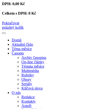
DPH:
0,00 Kč
Celkem s DPH:
0 Kč
Pokračovat
prázdný košík
Domů
Aktuální číslo
Téma měsíce
Časopis
Archiv časopisu
On-line články
Témata měsíce
Multimédia
Rubriky
Obory
Seriály
Klíčová slova
O nás
Redakce
Kontakty
Autoři