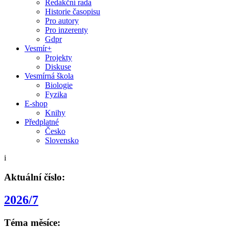
Redakční rada
Historie časopisu
Pro autory
Pro inzerenty
Gdpr
Vesmír+
Projekty
Diskuse
Vesmírná škola
Biologie
Fyzika
E-shop
Knihy
Předplatné
Česko
Slovensko
i
Aktuální číslo:
2026/7
Téma měsíce: