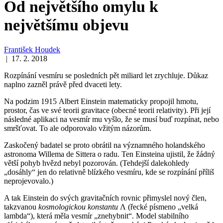
Od největšího omylu k
největšímu objevu
František Houdek
| 17. 2. 2018
Rozpínání vesmíru se posledních pět miliard let zrychluje. Důkaz
naplno zazněl právě před dvaceti lety.
Na podzim 1915 Albert Einstein matematicky propojil hmotu,
prostor, čas ve své teorii gravitace (obecné teorii relativity). Při její
následné aplikaci na vesmír mu vyšlo, že se musí buď rozpínat, nebo
smršťovat. To ale odporovalo vžitým názorům.
Zaskočený badatel se proto obrátil na významného holandského
astronoma Willema de Sittera o radu. Ten Einsteina ujistil, že žádný
větší pohyb hvězd nebyl pozorován. (Tehdejší dalekohledy
„dosáhly“ jen do relativně blízkého vesmíru, kde se rozpínání příliš
neprojevovalo.)
A tak Einstein do svých gravitačních rovnic přimyslel nový člen,
takzvanou
kosmologickou konstantu
Λ (řecké písmeno „velká
lambda“), která měla vesmír „znehybnit“. Model stabilního