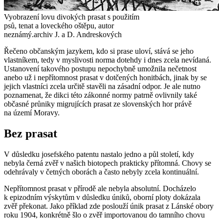
Vyobrazení lovu divokých prasat s použitím
psů, tenat a loveckého oštěpu, autor
neznámý.
archiv J. a D. Andreskových
Řečeno občanským jazykem, kdo si prase uloví, stává se jeho
vlastníkem, tedy v myslivosti norma dotehdy i dnes zcela nevídaná.
Ustanovení takového postupu nepochybně umožnila nečetnost
anebo už i nepřítomnost prasat v dotčených honitbách, jinak by se
jejich vlastníci zcela určitě stavěli na zásadní odpor. Je ale nutno
poznamenat, že dikci této zákonné normy patrně ovlivnily také
občasné průniky migrujících prasat ze slovenských hor právě
na území Moravy.
Bez prasat
V důsledku josefského patentu nastalo jedno a půl století, kdy
nebyla černá zvěř v našich biotopech prakticky přítomná. Chovy se
odehrávaly v četných oborách a často nebyly zcela kontinuální.
Nepřítomnost prasat v přírodě ale nebyla absolutní. Docházelo
k epizodním výskytům v důsledku úniků, oborní ploty dokázala
zvěř překonat. Jako příklad zde poslouží únik prasat z Lánské obory
roku 1904, konkrétně šlo o zvěř importovanou do tamního chovu