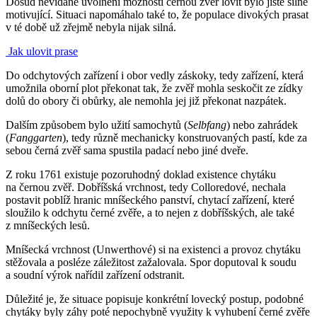
Dosud nevídané uvolnění možnosti černou zvěř lovit bylo jistě silně
motivující. Situaci napomáhalo také to, že populace divokých prasat
v té době už zřejmě nebyla nijak silná.
Jak ulovit prase
Do odchytových zařízení i obor vedly záskoky, tedy zařízení, která
umožnila oborní plot překonat tak, že zvěř mohla seskočit ze zídky
dolů do obory či obůrky, ale nemohla jej již překonat nazpátek.
Dalším způsobem bylo užití samochytů (
Selbfang
) nebo zahrádek
(
Fanggarten
), tedy různě mechanicky konstruovaných pastí, kde za
sebou černá zvěř sama spustila padací nebo jiné dveře.
Z roku 1761 existuje pozoruhodný doklad existence chytáku
na černou zvěř. Dobříšská vrchnost, tedy Colloredové, nechala
postavit poblíž hranic mníšeckého panství, chytací zařízení, které
sloužilo k odchytu černé zvěře, a to nejen z dobříšských, ale také
z mníšeckých lesů.
Mníšecká vrchnost (Unwerthové) si na existenci a provoz chytáku
stěžovala a posléze záležitost zažalovala. Spor doputoval k soudu
a soudní výrok nařídil zařízení odstranit.
Důležité je, že situace popisuje konkrétní lovecký postup, podobné
chytáky byly záhy poté nepochybně využity k vyhubení černé zvěře