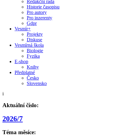
Redakční rada
Historie časopisu
Pro autory
Pro inzerenty
Gdpr
Vesmír+
Projekty
Diskuse
Vesmírná škola
Biologie
Fyzika
E-shop
Knihy
Předplatné
Česko
Slovensko
i
Aktuální číslo:
2026/7
Téma měsíce: