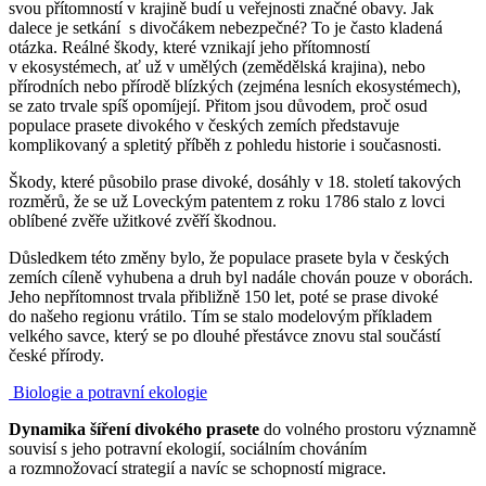
svou přítomností v krajině budí u veřejnosti značné obavy. Jak
dalece je setkání s divočákem nebezpečné? To je často kladená
otázka. Reálné škody, které vznikají jeho přítomností
v ekosystémech, ať už v umělých (zemědělská krajina), nebo
přírodních nebo přírodě blízkých (zejména lesních ekosystémech),
se zato trvale spíš opomíjejí. Přitom jsou důvodem, proč osud
populace prasete divokého v českých zemích představuje
komplikovaný a spletitý příběh z pohledu historie i současnosti.
Škody, které působilo prase divoké, dosáhly v 18. století takových
rozměrů, že se už Loveckým patentem z roku 1786 stalo z lovci
oblíbené zvěře užitkové zvěří škodnou.
Důsledkem této změny bylo, že populace prasete byla v českých
zemích cíleně vyhubena a druh byl nadále chován pouze v oborách.
Jeho nepřítomnost trvala přibližně 150 let, poté se prase divoké
do našeho regionu vrátilo. Tím se stalo modelovým příkladem
velkého savce, který se po dlouhé přestávce znovu stal součástí
české přírody.
Biologie a potravní ekologie
Dynamika šíření divokého prasete
do volného prostoru významně
souvisí s jeho potravní ekologií, sociálním chováním
a rozmnožovací strategií a navíc se schopností migrace.