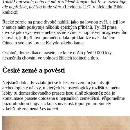
Tolikéž ani svině; nebo ač má rozdělené kopyto, tak že se rozdvojuje,
ale nepřežívá, nečistá bude vám.
(Leviticus 11:7, v překladu Bible
kralické)
Řecké zdroje na prase divoké nahlíží jako na lovnou zvěř, a její lov
v antice nám poskytuje několik epických příběhů. Ty líčí prase
divoké jako vysloveně nebezpečné zvíře, schopné velmi agresivního
chování, je-li při lovu poraněno. Jako příklad lze uvést králem
Oineem svolaný lov na Kalydonského kance.
Ostatně, domestikace prasete, ke které došlo před 9 000 lety,
nezměnila chování ve volnosti žijících jedinců a tlup.
České země a pověsti
Nejstarší doklady vztahující se k českým zemím jsou dvojí:
archeologické nálezy, u kterých lze osteologicky rozlišit zejména
lebky (u domestikovaného prasete jsou silně zkrácené); zde je
konzumace prasete doložena u nejstarších zemědělců. Připomeňme
pozoruhodnou lingvistickou souvislost: toponymum Sudety
v keltštině znamená
Les kanců
.