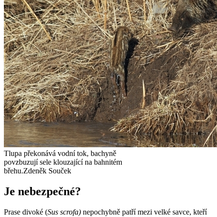
Tlupa překonává vodní tok, bachyně
povzbuzují sele klouzající na bahnitém
břehu.
Zdeněk Souček
Je nebezpečné?
Prase divoké (
Sus scrofa)
nepochybně patří mezi velké savce, kteří