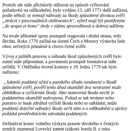
Protože ale stále přicházely stížnosti na způsob vyřizování
požadavků na odškodnění, bylo vydáno 13. září 1771 další nařízení,
podle něhož:
se nemají náhrady za škody způsobené divokou zvěří
„ztrácet v procesuálních obšírnostech“, nýbrž mají být postiženým
„de aequo et bono“ (tedy v zájmu spravedlnosti a dobra) uděleny.
Na trvale přítomné spory postupně reagovala i druhá strana, tedy
šlechta. Roku 1770 začíná na území Čech a Moravy výstavba řady
obor, určených primárně k chovu černé zvěře.
Vývoj a průběh procesu o náhradu škod způsobených zvěří bylo
nutné stále připomínat, a povinnosti postupně formulovat stále
určitěji. V Oběžníku dvorní komory z 19. ledna 1779 tak bylo
nařízeno:
„Jakmile poddaný učiní u panského úřadu oznámení o škodě
způsobené zvěří, pověří tento úřad okamžitě dva nestranné muže
obhlídkou a vyčíslením škody. Jimi stanovená škoda nechť je
poddanému okamžitě nahrazena. Pokud se tak nestane nebo
panstvo se bude zdráhat vyčíslit škodu nebo to odkládat, může
poddaný dotyčné odhadce škody určit sám a o odškodnění u správy
požádat prostřednictvím advokáta poddaných.
Definitivní konec volného výskytu prasete divokého v českých
zemích znamenal Lovecký patent (zákon) Josefa II. z roku