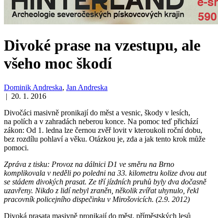
Divoké prase na vzestupu, ale
všeho moc škodí
Dominik Andreska
,
Jan Andreska
| 20. 1. 2016
Divočáci masivně pronikají do měst a vesnic, škody v lesích,
na polích a v zahradách neberou konce. Na pomoc teď přichází
zákon: Od 1. ledna lze černou zvěř lovit v kteroukoli roční dobu,
bez rozdílu pohlaví a věku. Otázkou je, zda a jak tento krok může
pomoci.
Zpráva z tisku: Provoz na dálnici D1 ve směru na Brno
komplikovala v neděli po poledni na 33. kilometru kolize dvou aut
se stádem divokých prasat. Ze tří jízdních pruhů byly dva dočasně
uzavřeny. Nikdo z lidí nebyl zraněn, několik zvířat uhynulo, řekl
pracovník policejního dispečinku v Mirošovicích. (2.9. 2012)
Divoká prasata masivně pronikají do měst, příměstských lesů