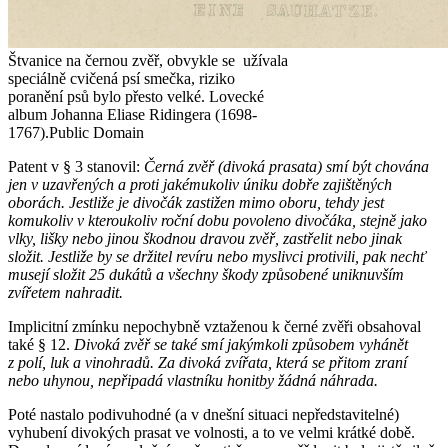
Štvanice na černou zvěř, obvykle se užívala
speciálně cvičená psí smečka, riziko
poranění psů bylo přesto velké. Lovecké
album Johanna Eliase Ridingera (1698-
1767).
Public Domain
Patent v § 3 stanovil:
Černá zvěř (divoká prasata) smí být chována
jen v uzavřených a proti jakémukoliv úniku dobře zajištěných
oborách. Jestliže je divočák zastižen mimo oboru, tehdy jest
komukoliv v kteroukoliv roční dobu povoleno divočáka, stejně jako
vlky, lišky nebo jinou škodnou dravou zvěř, zastřelit nebo jinak
složit. Jestliže by se držitel revíru nebo myslivci protivili, pak nechť
musejí složit 25 dukátů a všechny škody způsobené uniknuvším
zvířetem nahradit.
Implicitní zmínku nepochybně vztaženou k černé zvěři obsahoval
také § 12.
Divoká zvěř se také smí jakýmkoli způsobem vyhánět
z polí, luk a vinohradů. Za divoká zvířata, která se přitom zraní
nebo uhynou, nepřipadá vlastníku honitby žádná náhrada.
Poté nastalo podivuhodné (a v dnešní situaci nepředstavitelné)
vyhubení divokých prasat ve volnosti, a to ve velmi krátké době.