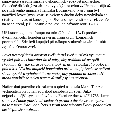
panovnice zásadně snažila o ekonomický rozkvět monarchie.
Skutečně důsledný zásah proti vysokým stavům zvěře mohl přijít až
po smrti jejího manžela Františka Lotrinského, který sám byl
náruživý lovec (myslivosti se ovšem v duchu doby nevyhýbala ani
císařovna, i vlastní konec jejího života s myslivostí souvisel, zemřela
na nachlazení, jež ji postihlo po lovu na bažanty roku 1780).
Už krátce po jejím nástupu na trůn (20. ledna 1741) prodávala
dvorní kancelář honební práva na císařských (komorních)
pozemcích. Zde byli kupující při nákupu smluvně zavázaní hubit
zejména černou zvěř:
Lovci nesmějí šetřit divokou zvěř; černá zvěř musí být vyhubena,
vysoká pak zdecimována do té míry, aby poddaní už netrpěli
škodami. Zemský správce obdrží pokyn, aby se postaral o oplocení
polí a luk. Všichni majitelé honebního práva mají přispět ke snížení
stavu vysoké a vyhubení černé zvěře, aby poddaní divokou zvěř
mohli vyhánět ze svých pozemků spíš psy než střelbou.
Nařízeními právního charakteru napřed nakázala Marie Terezie
vrchnostem platit náhradu škod působených zvěří. Jako
nejpodstatnější bývá zmiňováno nařízení ze dne 4. září 1766, které
stanoví
:
Žádné panství ať nedovolí přemíru divoké zvěře, nýbrž
na to z moci úřadu dohlíželo a krom toho všechny škody poddaných
nechť panstvo nahradí.