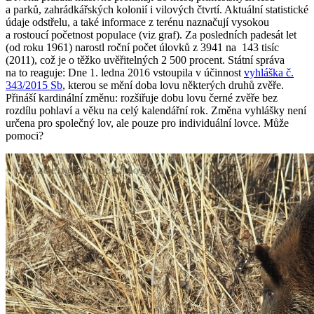
a parků, zahrádkářských kolonií i vilových čtvrtí. Aktuální statistické
údaje odstřelu, a také informace z terénu naznačují vysokou
a rostoucí početnost populace (viz graf). Za posledních padesát let
(od roku 1961) narostl roční počet úlovků z 3941 na 143 tisíc
(2011), což je o těžko uvěřitelných 2 500 procent. Státní správa
na to reaguje: Dne 1. ledna 2016 vstoupila v účinnost
vyhláška č.
343/2015 Sb
, kterou se mění doba lovu některých druhů zvěře.
Přináší kardinální změnu: rozšiřuje dobu lovu černé zvěře bez
rozdílu pohlaví a věku na celý kalendářní rok. Změna vyhlášky není
určena pro společný lov, ale pouze pro individuální lovce. Může
pomoci?