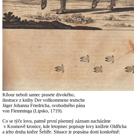
Kňour neboli samec prasete divokého,
ilustrace z knihy Der vollkommene teutsche
Jäger Johanna Friedricha, svobodného pána
von Flemminga (Lipsko, 1719).
Co se týče lovu, patrně první písemný záznam nacházíme
v Kosmově kronice, kde letopisec popisuje lovy knížete Oldřicha
a jeho druha kněze Šebíře. Situace je popsána dosti konkrétně: