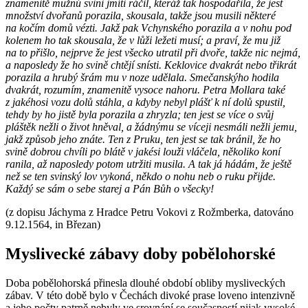
znamenitě mužnú svini jmíti ráčil, kteráž tak hospodařila, že jest
množství dvořanů porazila, skousala, takže jsou musili některé
na kočím domů vézti. Jakž pak Vchynského porazila a v nohu pod
kolenem ho tak skousala, že v lůži ležeti musí; a praví, že mu již
na to přišlo, nejprve že jest všecko utratil při dvoře, takže nic nejmá,
a naposledy že ho svině chtějí snísti. Keklovice dvakrát nebo třikrát
porazila a hrubý šrám mu v noze udělala. Smečanskýho hodila
dvakrát, rozumím, znamenitě vysoce nahoru. Petra Mollara také
z jakéhosi vozu dolů stáhla, a kdyby nebyl plášť k ní dolů spustil,
tehdy by ho jistě byla porazila a zhryzla; ten jest se více o svůj
pláštěk nežli o život hněval, a žádnýmu se víceji nesmáli nežli jemu,
jakž způsob jeho znáte. Ten z Pruku, ten jest se tak bránil, že ho
svině dobrou chvíli po blátě v jakési louži vláčela, několiko koní
ranila, až naposledy potom utržiti musila. A tak já hádám, že ještě
než se ten svinský lov vykoná, někdo o nohu neb o ruku přijde.
Každý se sám o sebe starej a Pán Bůh o všecky!
(z dopisu Jáchyma z Hradce Petru Vokovi z Rožmberka, datováno
9.12.1564, in Březan)
Myslivecké zábavy doby pobělohorské
Doba pobělohorská přinesla dlouhé období obliby mysliveckých
zábav. V této době bylo v Čechách divoké prase loveno intenzivně
a jeho počty patrně nebyly ve srovnání se současností nijak vysoké.