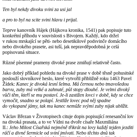
Ten byl nekdy divoku svini za usi jal
a pro to byl na scite svini hlavu i prijal.
Teprve kanovník Hájek (Hájkova kronika, 1541) pak popisuje tuto
konkrétní příhodu v souvislosti s Bivojem. Každý, kdo držel
v rukou mrskající se pěti- nebo desetikilové podsvinče domácího
nebo divokého prasete, asi tuší, jak nepravděpodobná je celá
popisovaná situace.
Různé písemné prameny divoké prase zmiňují relativně často.
Jako dobrý příklad pohledu na divoké prase v době těsně pohusitské
poslouží slovníkové heslo, které vytvořil přibližně roku 1463 Pavel
Žídek:
Kanec je divoká lesní šelma. Má černou nebo tmavošedou
barvu, zuby má velké a zahnuté, půl stopy dlouhé. Je velmi divoký
vůči těm, kteří se mu postaví. Je-li zastižen lovci v době, kdy se chce
vymočit, snadno se polapí. Jestliže lovec pod něj spadne
do vykopané jámy, tak mu kanec nemůže svými zuby nijak ublížit.
Václav Březan v Životopisech cituje dopis popisující renesanční lov
na divoká prasata, a to ve Vídni na dvoře císaře Maxmiliána
II.:
Jeho Milost Císařská nejméně třikrát na lovy každý tejden jezditi
ráčí a divné šermicle od sviní jmívati. Nebo těchto dnů tak