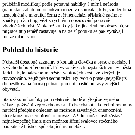
průběžně modifikují podle potravní nabídky. I mírná neúroda
(například žaludů nebo bukvic) může v okamžiku, kdy jsou teritoria
nenaplněná a migrující černá zvěř nenachází příslušné pachové
značky jiných tlup, vést k rychlému obsazování potravně
vhodnějších míst. V okamžiku, kdy je krajina druhem obsazená, se
migrace tlup téměř zastavuje, a na delší potulku se pak vydávají
pouze mladí samci.
Pohled do historie
Nejstarší dostupné záznamy o kontaktu člověka a prasete pocházejí
z východního Středomoří. Při vykopávkách nejstarších vrstev města
Jericha bylo nalezeno množství vepřových kostí, ze kterých je
dovozováno, že již před sedmi tisíci lety tvořilo prase (nejspíše již
domestikovaná forma) patnáct procent masité potravy zdejších
obyvatel.
Starozákonní zmínky jsou relativně chudé a týkají se zejména
zákazu požívání vepřového masa. To lze chápat jako velmi rozumný
nutriční předpis s ohledem na možnost závažných onemocnění,
které konzumaci vepřového provází. Až do současnosti zůstává
nejnebezpečnějším z nich možnost šíření svalovce stočeného,
parazitické hlístice způsobující trichinelózu.