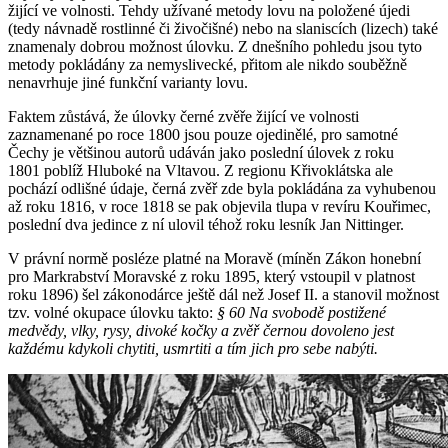
žijící ve volnosti. Tehdy užívané metody lovu na položené újedi
(tedy návnadě rostlinné či živočišné) nebo na slaniscích (lizech) také
znamenaly dobrou možnost úlovku. Z dnešního pohledu jsou tyto
metody pokládány za nemyslivecké, přitom ale nikdo souběžně
nenavrhuje jiné funkční varianty lovu.
Faktem zůstává, že úlovky černé zvěře žijící ve volnosti
zaznamenané po roce 1800 jsou pouze ojedinělé, pro samotné
Čechy je většinou autorů udáván jako poslední úlovek z roku
1801 poblíž Hluboké na Vltavou. Z regionu Křivoklátska ale
pochází odlišné údaje, černá zvěř zde byla pokládána za vyhubenou
až roku 1816, v roce 1818 se pak objevila tlupa v revíru Kouřimec,
poslední dva jedince z ní ulovil téhož roku lesník Jan Nittinger.
V právní normě posléze platné na Moravě (míněn Zákon honební
pro Markrabství Moravské z roku 1895, který vstoupil v platnost
roku 1896) šel zákonodárce ještě dál než Josef II. a stanovil možnost
tzv. volné okupace úlovku takto:
§ 60 Na svobodě postižené
medvědy, vlky, rysy, divoké kočky a zvěř černou dovoleno jest
každému kdykoli chytiti, usmrtiti a tím jich pro sebe nabýti.