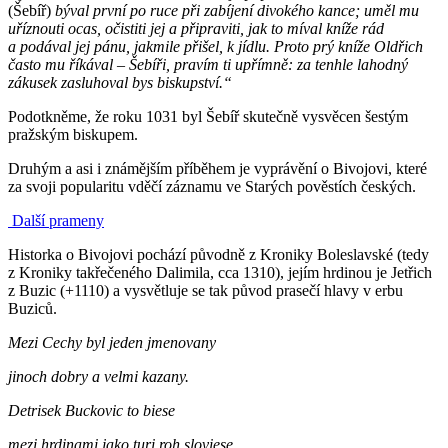
(Šebíř)
býval první po ruce při zabíjení divokého kance; uměl mu
uříznouti ocas, očistiti jej a připraviti, jak to míval kníže rád
a podával jej pánu, jakmile přišel, k jídlu. Proto prý kníže Oldřich
často mu říkával – Šebíři, pravím ti upřímně: za tenhle lahodný
zákusek zasluhoval bys biskupství.“
Podotkněme, že roku 1031 byl Šebíř skutečně vysvěcen šestým
pražským biskupem.
Druhým a asi i známějším příběhem je vyprávění o Bivojovi, které
za svoji popularitu vděčí záznamu ve Starých pověstích českých.
Další prameny
Historka o Bivojovi pochází původně z Kroniky Boleslavské (tedy
z Kroniky takřečeného Dalimila, cca 1310), jejím hrdinou je Jetřich
z Buzic (+1110) a vysvětluje se tak původ prasečí hlavy v erbu
Buziců.
Mezi Cechy byl jeden jmenovany
jinoch dobry a velmi kazany.
Detrisek Buckovic to biese
mezi hrdinami jako turi roh sloviese.