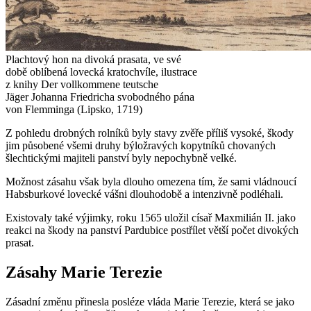
Plachtový hon na divoká prasata, ve své
době oblíbená lovecká kratochvíle, ilustrace
z knihy Der vollkommene teutsche
Jäger Johanna Friedricha svobodného pána
von Flemminga (Lipsko, 1719)
Z pohledu drobných rolníků byly stavy zvěře příliš vysoké, škody
jim působené všemi druhy býložravých kopytníků chovaných
šlechtickými majiteli panství byly nepochybně velké.
Možnost zásahu však byla dlouho omezena tím, že sami vládnoucí
Habsburkové lovecké vášni dlouhodobě a intenzivně podléhali.
Existovaly také výjimky, roku 1565 uložil císař Maxmilián II. jako
reakci na škody na panství Pardubice postřílet větší počet divokých
prasat.
Zásahy Marie Terezie
Zásadní změnu přinesla posléze vláda Marie Terezie, která se jako