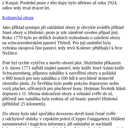
z Karpat. Poslední prase z této tlupy bylo střeleno až roku 1924,
odlov tedy trval dvacet let.
Kolonecká obora
Jako příklad postupu při zakládání obory je obvykle uváděn příklad
Staré obory u Hluboké, proto je zde záměrně uveden případ jiný.
Roku 1770 bylo po delších úvahách rozhodnuto o založení obory
na schwarzenberském panství Třeboň. Pro její umístění byla
vybrána okrajová část panství, tedy revír Kolenec přiléhající k řece
Nežárce.
Poté byl rychle vytýčen a stavěn oborní plot. Služebním příkazem
z 6. února 1771 nařídil majitel panství, tedy kníže Josef Adam kníže
Schwarzenberg, přípravu naháňky k zazvěření obory a požádal
o 800 honců pro tuto naháňku a 100 lidí k urychlené dostavbě
oborního plotu. Ze Ševětína bylo podle pokynu dopraveno sedm
vozů plachet, užívaných pro plachtové hony. Hejtman Štvrtník hlásil
dopisem z 11. března dokončení obory a vehnání zvěře do ní,
přičemž tato naháňka byla vedena až od hranic panství Hluboká
(přibližně 25 kilometrů).
Do obory bylo také zpočátku dovezeno devět kusů černé zvěře
z odchytové obůrky v cepském polesí (Cepper Fanggarten). Hlášení
zaznamenává i tragickou informaci, při nahánění se nachladil