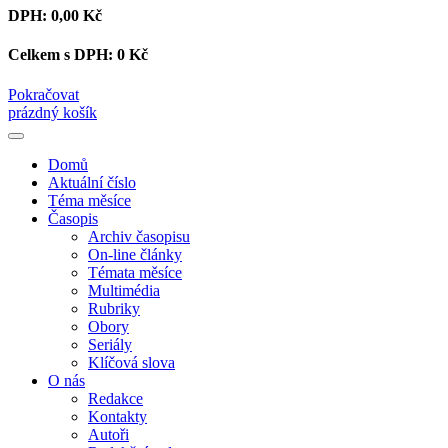
DPH:
0,00 Kč
Celkem s DPH:
0 Kč
Pokračovat
prázdný košík
Domů
Aktuální číslo
Téma měsíce
Časopis
Archiv časopisu
On-line články
Témata měsíce
Multimédia
Rubriky
Obory
Seriály
Klíčová slova
O nás
Redakce
Kontakty
Autoři