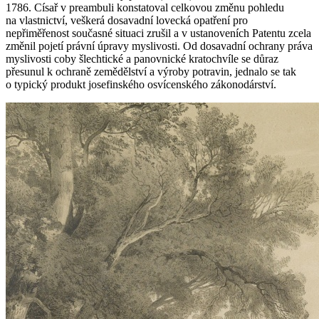
1786. Císař v preambuli konstatoval celkovou změnu pohledu
na vlastnictví, veškerá dosavadní lovecká opatření pro
nepřiměřenost současné situaci zrušil a v ustanoveních Patentu zcela
změnil pojetí právní úpravy myslivosti. Od dosavadní ochrany práva
myslivosti coby šlechtické a panovnické kratochvíle se důraz
přesunul k ochraně zemědělství a výroby potravin, jednalo se tak
o typický produkt josefinského osvícenského zákonodárství.