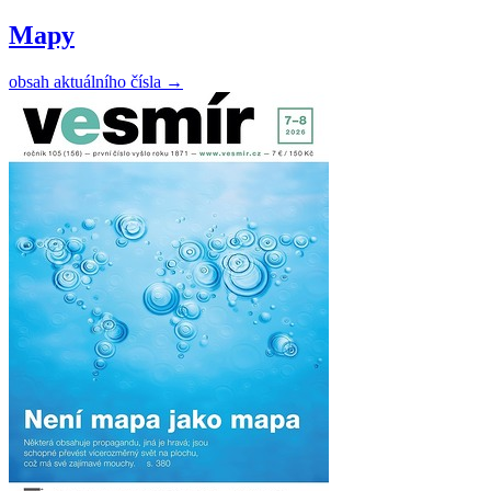
Mapy
obsah aktuálního čísla
→