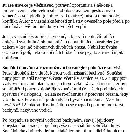
Prase divoké je všežravec
, potravní oportunista s několika
preferencemi. Jeho velmi silná obliba člověkem pěstovaných
zemědělských plodin (např. oves, kukuřice) působí dlouhodobý
konflikt. Autor z vlastní zkušenosti zná stav ovesného pole před a po
noční návštěvě rodinné tlupy divokých vepřů.
Je tak vlastně těžko představitelné, jak první neolitičtí rolníci
dokázali svá drobná obilná políčka uchránit před soustředěným
tlakem v krajině přítomných divokých prasat. Nabízí se úvaha
o oplocení polí, nebo o nočních hlídačích se psy, to ale není nijak
doloženo.
Sociální chování a rozmnožovací strategie
spolu úzce souvisí.
Prase divoké žije v tlupě, kterou vodí nejstarší bachyně. Součástí
tlupy jsou mladší bachyně, často včetně vlastních selat. Z tlupy jsou
vždy vytlačováni mladí samci, a to ve věku 14 až 16 měsíců, znovu
se přibližují pouze v době říje zvané chrutí (v našich podmínkách
zpravidla v listopadu). Selata se rodí zhruba v polovině března, tedy
v období, kdy v našich podmínkách bývá značná zima. Ve vrhu
bývá 5 až 12 mláďat. Rodinná tlupa se rozpadá po úmrtí nejstarší
bachyně, nazývané vodící.
Po rozpadu se novými vodícími bachyněmi stávají její dcery
z nejstarší generace, stojící nejvýše na sociálním žebříčku tlupy.
Sociální chování tedy definuje také teritoria tlup, jejichž hranice se