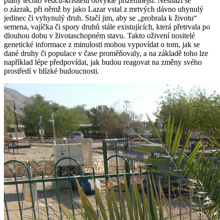
plány těchto vědců-křísitelů obvykle přízemnější. Nesnaží se
o zázrak, při němž by jako Lazar vstal z mrtvých dávno uhynulý
jedinec či vyhynulý druh. Stačí jim, aby se „probrala k životu“
semena, vajíčka či spory druhů stále existujících, která přetrvala po
dlouhou dobu v životaschopném stavu. Takto oživení nositelé
genetické informace z minulosti mohou vypovídat o tom, jak se
dané druhy či populace v čase proměňovaly, a na základě toho lze
například lépe předpovídat, jak budou reagovat na změny svého
prostředí v blízké budoucnosti.