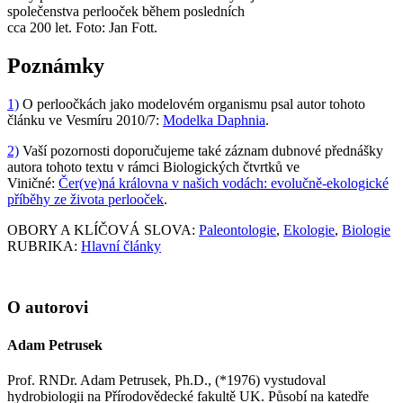
společenstva perlooček během posledních
cca 200 let.
Foto: Jan Fott.
Poznámky
1)
O perloočkách jako modelovém organismu psal autor tohoto
článku ve Vesmíru 2010/7:
Modelka Daphnia
.
2)
Vaší pozornosti doporučujeme také záznam dubnové přednášky
autora tohoto textu v rámci Biologických čtvrtků ve
Viničné:
Čer(ve)ná královna v našich vodách: evolučně-ekologické
příběhy ze života perlooček
.
OBORY A KLÍČOVÁ SLOVA:
Paleontologie
,
Ekologie
,
Biologie
RUBRIKA:
Hlavní články
O autorovi
Adam Petrusek
Prof. RNDr. Adam Petrusek, Ph.D., (*1976) vystudoval
hydrobiologii na Přírodovědecké fakultě UK. Působí na katedře