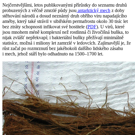
Nejčerstvějšími, letos publikovanými přírůstky do seznamu druhů
probuzených z věčně zmrzlé půdy jsou
antarktický mech
z doby
stěhování národů a dosud neznámý druh obřího viru napadajícího
améby, který také strávil v sibiřském permafrostu okolo 30 tisíc let
bez ztráty schopnosti infikovat své hostitele (
PDF
). U virů, které
jsou mnohem méně komplexní než rostlinná či živočišná buňka, to
nijak zvlášť nepřekvapí; i bakteriální buňky přežívají minimálně
statisíce, možná i miliony let zamrzlé v ledovcích. Zajímavější je, že
růst začal po rozmrznutí bez jakéhokoli dalšího lidského zásahu
i mech, jehož stáří bylo odhadnuto na 1500–1700 let.