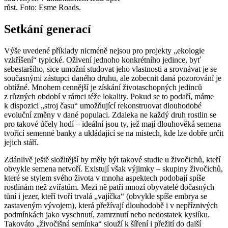
růst.
Foto: Esme Roads.
Setkání generací
Výše uvedené příklady nicméně nejsou pro projekty „ekologie
vzkříšení“ typické. Oživení jednoho konkrétního jedince, byť
sebestaršího, sice umožní studovat jeho vlastnosti a srovnávat je se
současnými zástupci daného druhu, ale zobecnit daná pozorování je
obtížné. Mnohem cennější je získání životaschopných jedinců
z různých období v rámci téže lokality. Pokud se to podaří, máme
k dispozici „stroj času“ umožňující rekonstruovat dlouhodobé
evoluční změny v dané populaci. Zdaleka ne každý druh rostlin se
pro takové účely hodí – ideální jsou ty, jež mají dlouhověká semena
tvořící semenné banky a ukládající se na místech, kde lze dobře určit
jejich stáří.
Zdánlivě ještě složitější by měly být takové studie u živočichů, kteří
obvykle semena netvoří. Existují však výjimky – skupiny živočichů,
které se stylem svého života v mnoha aspektech podobají spíše
rostlinám než zvířatům. Mezi ně patří mnozí obyvatelé dočasných
tůní i jezer, kteří tvoří trvalá „vajíčka“ (obvykle spíše embrya se
zastaveným vývojem), která přežívají dlouhodobě i v nepříznivých
podmínkách jako vyschnutí, zamrznutí nebo nedostatek kyslíku.
Takováto „živočišná semínka“ slouží k šíření i přežití do další