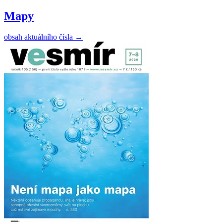
Mapy
obsah aktuálního čísla
→