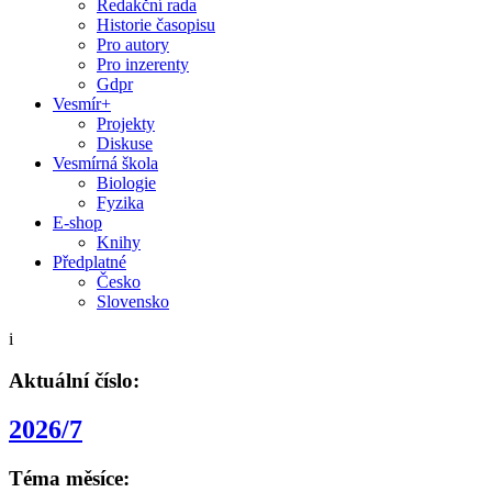
Redakční rada
Historie časopisu
Pro autory
Pro inzerenty
Gdpr
Vesmír+
Projekty
Diskuse
Vesmírná škola
Biologie
Fyzika
E-shop
Knihy
Předplatné
Česko
Slovensko
i
Aktuální číslo:
2026/7
Téma měsíce: