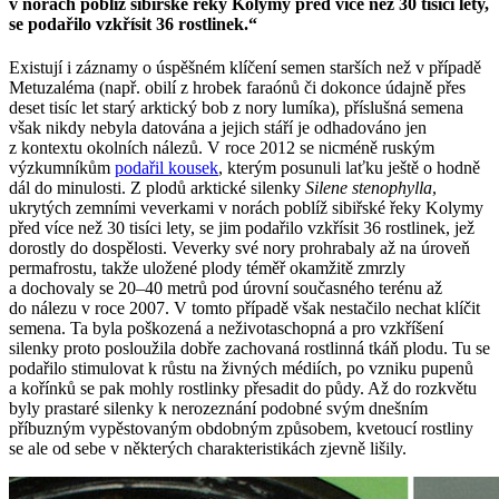
v norách poblíž sibiřské řeky Kolymy před více než 30 tisíci lety,
se podařilo vzkřísit 36 rostlinek.“
Existují i záznamy o úspěšném klíčení semen starších než v případě
Metuzaléma (např. obilí z hrobek faraónů či dokonce údajně přes
deset tisíc let starý arktický bob z nory lumíka), příslušná semena
však nikdy nebyla datována a jejich stáří je odhadováno jen
z kontextu okolních nálezů. V roce 2012 se nicméně ruským
výzkumníkům
podařil kousek
, kterým posunuli laťku ještě o hodně
dál do minulosti. Z plodů arktické silenky
Silene stenophylla
,
ukrytých zemními veverkami v norách poblíž sibiřské řeky Kolymy
před více než 30 tisíci lety, se jim podařilo vzkřísit 36 rostlinek, jež
dorostly do dospělosti. Veverky své nory prohrabaly až na úroveň
permafrostu, takže uložené plody téměř okamžitě zmrzly
a dochovaly se 20–40 metrů pod úrovní současného terénu až
do nálezu v roce 2007. V tomto případě však nestačilo nechat klíčit
semena. Ta byla poškozená a neživotaschopná a pro vzkříšení
silenky proto posloužila dobře zachovaná rostlinná tkáň plodu. Tu se
podařilo stimulovat k růstu na živných médiích, po vzniku pupenů
a kořínků se pak mohly rostlinky přesadit do půdy. Až do rozkvětu
byly prastaré silenky k nerozeznání podobné svým dnešním
příbuzným vypěstovaným obdobným způsobem, kvetoucí rostliny
se ale od sebe v některých charakteristikách zjevně lišily.