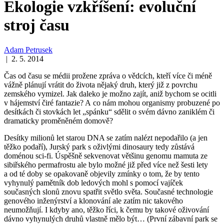
Ekologie vzkříšení: evoluční
stroj času
Adam Petrusek
| 2. 5. 2014
Čas od času se médii prožene zpráva o vědcích, kteří více či méně
vážně plánují vrátit do života nějaký druh, který již z povrchu
zemského vymizel. Jak daleko je možno zajít, aniž bychom se ocitli
v hájemství čiré fantazie? A co nám mohou organismy probuzené po
desítkách či stovkách let „spánku“ sdělit o svém dávno zaniklém či
dramaticky proměněném domově?
Desítky milionů let starou DNA se zatím nalézt nepodařilo (a jen
těžko podaří), Jurský park s oživlými dinosaury tedy zůstává
doménou sci-fi. Úspěšně sekvenovat většinu genomu mamuta ze
sibiřského permafrostu ale bylo možné již před více než šesti lety
a od té doby se opakovaně objevily zmínky o tom, že by tento
vyhynulý pamětník dob ledových mohl s pomocí vajíček
současných slonů znovu spatřit světlo světa. Současné technologie
genového inženýrství a klonování ale zatím nic takového
neumožňují. I kdyby ano, těžko říci, k čemu by takové oživování
dávno vyhynulých druhů vlastně mělo být… (První zábavní park se