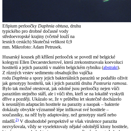
Efipium perloočky
Daphnia obtusa
, druhu
typického pro drobné dočasné vody
středoevropské krajiny (včetně louží na
lesních cestách) Skutečná velikost 0,9
mm.
Mikrofoto: Adam Petrusek.
Husarský kousek při kříšení perlooček se povedl mé belgické
kolegyni Ellen Decaesteckerové, která zrekonstruovala koevoluci
hostitelů a jejich parazitů v malém belgickém rybníku (
abstrakt
).
Z různých vrstev sedimentu obsahujícího vajíčka
rodu
Daphnia
a spory jejich bakteriálních parazitů se podařilo oživit
jak genotypy hostitelů, tak i jejich parazitů druhu
Pasteuria ramosa
.
Bylo tak možné otestovat, jak odolné jsou perloočky nejen vůči
parazitům stejného stáří, ale i vůči těm, kteří se na lokalitě vyskytli
dříve a později. Ukázalo se, že v průběhu let skutečně docházelo
k neustálým adaptacím hostitele na parazity a naopak – bakterie
dokázaly obvykle významně lépe infikovat své hostitele –
současníky, na něž byly adaptovány, než genotypy starší nebo
2)
mladší.
V dlouhodobé perspektivě se však virulence parazita
nezvyšovala, vždy se vyselektovaly nějaké odolnější klony hostitele,