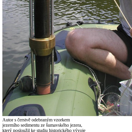
Autor s čerstvě odebraným vzorkem
jezerního sedimentu ze šumavského jezera,
který posloužil ke studiu historického vývoje