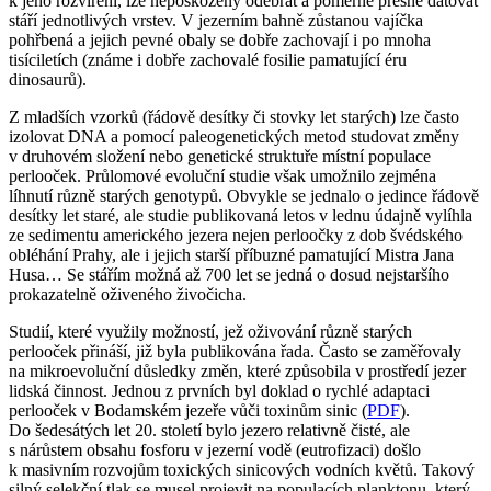
k jeho rozvíření, lze nepoškozený odebrat a poměrně přesně datovat
stáří jednotlivých vrstev. V jezerním bahně zůstanou vajíčka
pohřbená a jejich pevné obaly se dobře zachovají i po mnoha
tisíciletích (známe i dobře zachovalé fosilie pamatující éru
dinosaurů).
Z mladších vzorků (řádově desítky či stovky let starých) lze často
izolovat DNA a pomocí paleogenetických metod studovat změny
v druhovém složení nebo genetické struktuře místní populace
perlooček. Průlomové evoluční studie však umožnilo zejména
líhnutí různě starých genotypů. Obvykle se jednalo o jedince řádově
desítky let staré, ale studie publikovaná letos v lednu údajně vylíhla
ze sedimentu amerického jezera nejen perloočky z dob švédského
obléhání Prahy, ale i jejich starší příbuzné pamatující Mistra Jana
Husa… Se stářím možná až 700 let se jedná o dosud nejstaršího
prokazatelně oživeného živočicha.
Studií, které využily možností, jež oživování různě starých
perlooček přináší, již byla publikována řada. Často se zaměřovaly
na mikroevoluční důsledky změn, které způsobila v prostředí jezer
lidská činnost. Jednou z prvních byl doklad o rychlé adaptaci
perlooček v Bodamském jezeře vůči toxinům sinic (
PDF
).
Do šedesátých let 20. století bylo jezero relativně čisté, ale
s nárůstem obsahu fosforu v jezerní vodě (eutrofizaci) došlo
k masivním rozvojům toxických sinicových vodních květů. Takový
silný selekční tlak se musel projevit na populacích planktonu, který