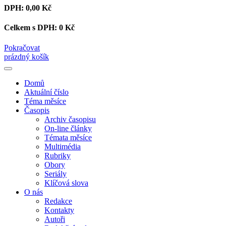
DPH:
0,00 Kč
Celkem s DPH:
0 Kč
Pokračovat
prázdný košík
Domů
Aktuální číslo
Téma měsíce
Časopis
Archiv časopisu
On-line články
Témata měsíce
Multimédia
Rubriky
Obory
Seriály
Klíčová slova
O nás
Redakce
Kontakty
Autoři