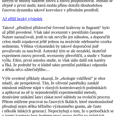
kterým se musely bakterie znovu a znovu přizpůsobovat. Jednalo se
zřejmě o první studii, která mohla přímo doložit dlouhodobou
časovou dynamiku takové koevoluce v přírodním prostředí.
Až příliš hezký výsledek
Takové „přistižení příslovečné červené královny in flagranti“ bylo
až příliš povedené. Však také recenzenti v prestižním časopise
Nature naznačovali, jestli to tak nevyšlo jen náhodou, a doporučili
celou studii zopakovat ještě jednou na nezávisle odebraném vzorku
sedimentu. Většina výzkumníků by takové doporučení jistě
považovalo za naschvál. Autorský tým se ale nezalekl, skutečně
experiment znovu provedl, recenzenty přesvědčil, a studie v Nature
vyšla. Ellen, první autorku studie, to však stálo další rok kariéry
a říká, že podruhé by si klidně takto prestižní publikaci odpustila
a dělala něco užitečnějšího…
Výše uvedené příklady ukazují, že „ekologie vzkříšení“ je obor
mladý, ale perspektivní. Tím, že oživené pamětníky zaniklé
minulosti můžeme trápit v různých kontrolovaných podmínkách
a aplikovat na ně ty nejmodernější experimentální metody,
dostáváme unikátní šanci získat nové náhledy na evoluční procesy.
Přitom můžeme pracovat na časových škálách, které mnohonásobně
přesahují nejen délku běžného výzkumného grantu, ale často
i několik lidských generací. Nepochybuji o tom, že o perloočkách se
v tomto kontextu brzy budeme moci znovu dočíst na stránkách