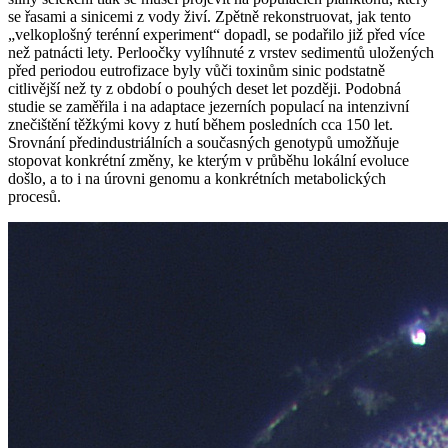
se řasami a sinicemi z vody živí. Zpětně rekonstruovat, jak tento
„velkoplošný terénní experiment“ dopadl, se podařilo již před více
než patnácti lety. Perloočky vylíhnuté z vrstev sedimentů uložených
před periodou eutrofizace byly vůči toxinům sinic podstatně
citlivější než ty z období o pouhých deset let později. Podobná
studie se zaměřila i na adaptace jezerních populací na intenzivní
znečištění těžkými kovy z hutí během posledních cca 150 let.
Srovnání předindustriálních a současných genotypů umožňuje
stopovat konkrétní změny, ke kterým v průběhu lokální evoluce
došlo, a to i na úrovni genomu a konkrétních metabolických
procesů.