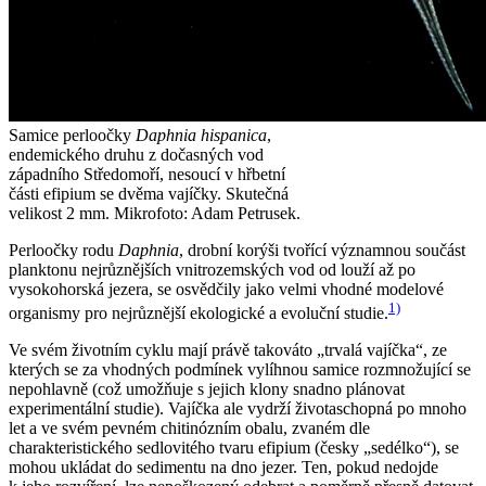
Samice perloočky
Daphnia hispanica
,
endemického druhu z dočasných vod
západního Středomoří, nesoucí v hřbetní
části efipium se dvěma vajíčky. Skutečná
velikost 2 mm.
Mikrofoto: Adam Petrusek.
Perloočky rodu
Daphnia
, drobní korýši tvořící významnou součást
planktonu nejrůznějších vnitrozemských vod od louží až po
vysokohorská jezera, se osvědčily jako velmi vhodné modelové
1)
organismy pro nejrůznější ekologické a evoluční studie.
Ve svém životním cyklu mají právě takováto „trvalá vajíčka“, ze
kterých se za vhodných podmínek vylíhnou samice rozmnožující se
nepohlavně (což umožňuje s jejich klony snadno plánovat
experimentální studie). Vajíčka ale vydrží životaschopná po mnoho
let a ve svém pevném chitinózním obalu, zvaném dle
charakteristického sedlovitého tvaru efipium (česky „sedélko“), se
mohou ukládat do sedimentu na dno jezer. Ten, pokud nedojde