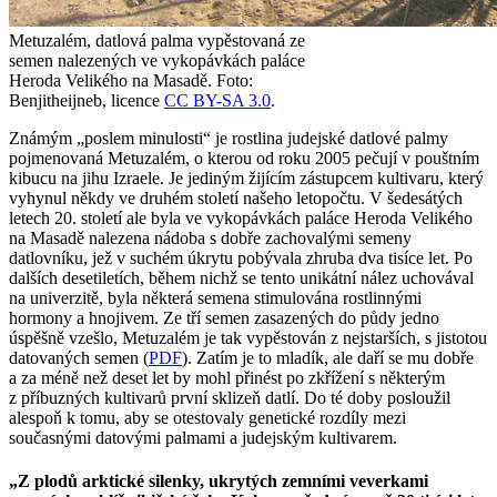
Metuzalém, datlová palma vypěstovaná ze
semen nalezených ve vykopávkách paláce
Heroda Velikého na Masadě.
Foto:
Benjitheijneb, licence
CC BY-SA 3.0
.
Známým „poslem minulosti“ je rostlina judejské datlové palmy
pojmenovaná Metuzalém, o kterou od roku 2005 pečují v pouštním
kibucu na jihu Izraele. Je jediným žijícím zástupcem kultivaru, který
vyhynul někdy ve druhém století našeho letopočtu. V šedesátých
letech 20. století ale byla ve vykopávkách paláce Heroda Velikého
na Masadě nalezena nádoba s dobře zachovalými semeny
datlovníku, jež v suchém úkrytu pobývala zhruba dva tisíce let. Po
dalších desetiletích, během nichž se tento unikátní nález uchovával
na univerzitě, byla některá semena stimulována rostlinnými
hormony a hnojivem. Ze tří semen zasazených do půdy jedno
úspěšně vzešlo, Metuzalém je tak vypěstován z nejstarších, s jistotou
datovaných semen (
PDF
). Zatím je to mladík, ale daří se mu dobře
a za méně než deset let by mohl přinést po zkřížení s některým
z příbuzných kultivarů první sklizeň datlí. Do té doby posloužil
alespoň k tomu, aby se otestovaly genetické rozdíly mezi
současnými datovými palmami a judejským kultivarem.
„Z plodů arktické silenky, ukrytých zemními veverkami