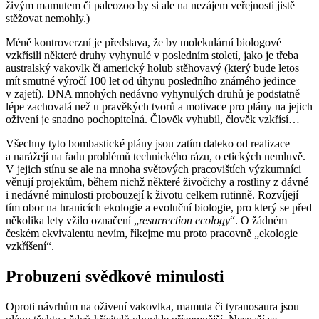
živým mamutem či paleozoo by si ale na nezájem veřejnosti jistě
stěžovat nemohly.)
Méně kontroverzní je představa, že by molekulární biologové
vzkřísili některé druhy vyhynulé v posledním století, jako je třeba
australský vakovlk či americký holub stěhovavý (který bude letos
mít smutné výročí 100 let od úhynu posledního známého jedince
v zajetí). DNA mnohých nedávno vyhynulých druhů je podstatně
lépe zachovalá než u pravěkých tvorů a motivace pro plány na jejich
oživení je snadno pochopitelná. Člověk vyhubil, člověk vzkřísí…
Všechny tyto bombastické plány jsou zatím daleko od realizace
a narážejí na řadu problémů technického rázu, o etických nemluvě.
V jejich stínu se ale na mnoha světových pracovištích výzkumníci
věnují projektům, během nichž některé živočichy a rostliny z dávné
i nedávné minulosti probouzejí k životu celkem rutinně. Rozvíjejí
tím obor na hranicích ekologie a evoluční biologie, pro který se před
několika lety vžilo označení „
resurrection ecology
“. O žádném
českém ekvivalentu nevím, říkejme mu proto pracovně „ekologie
vzkříšení“.
Probuzení svědkové minulosti
Oproti návrhům na oživení vakovlka, mamuta či tyranosaura jsou