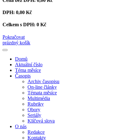
Cena bez DPH:
0,00 Kč
DPH:
0,00 Kč
Celkem s DPH:
0 Kč
Pokračovat
prázdný košík
Domů
Aktuální číslo
Téma měsíce
Časopis
Archiv časopisu
On-line články
Témata měsíce
Multimédia
Rubriky
Obory
Seriály
Klíčová slova
O nás
Redakce
Kontakty