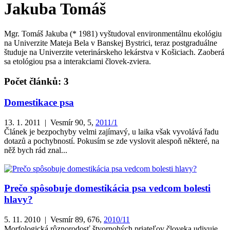
Jakuba Tomáš
Mgr. Tomáš Jakuba (* 1981) vyštudoval environmentálnu ekológiu
na Univerzite Mateja Bela v Banskej Bystrici, teraz postgraduálne
študuje na Univerzite veterinárskeho lekárstva v Košiciach. Zaoberá
sa etológiou psa a interakciami človek-zviera.
Počet článků: 3
Domestikace psa
13. 1. 2011 | Vesmír 90, 5,
2011/1
Článek je bezpochyby velmi zajímavý, u laika však vyvolává řadu
dotazů a pochybností. Pokusím se zde vyslovit alespoň některé, na
něž bych rád znal...
Prečo spôsobuje domestikácia psa vedcom bolesti
hlavy?
5. 11. 2010 | Vesmír 89, 676,
2010/11
Morfologická rôznorodosť štvornohých priateľov človeka udivuje