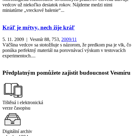
vedcov už niekoľko desiatok rokov. Nájdeme medzi nimi
miniatúrne „vreckové balenie“...
Kráľ je mŕtvy, nech žije kráľ
5. 11. 2009 | Vesmír 88, 753,
2009/11
Väčšina vedcov sa stotožňuje s názorom, že predkom psa je vlk, čo
ponúka perfektný materiál na porovnávací výskum v testovacích
experimentoch....
Předplatným pomůžete zajistit budoucnost Vesmíru
Tištěná i elektronická
verze časopisu
Digitální archiv