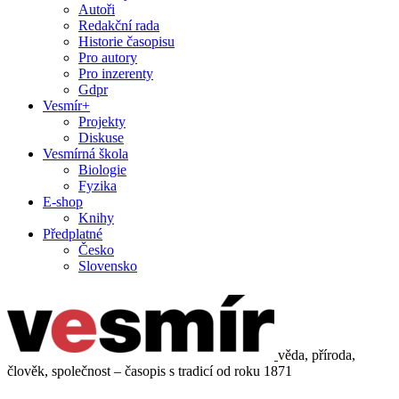
Autoři
Redakční rada
Historie časopisu
Pro autory
Pro inzerenty
Gdpr
Vesmír+
Projekty
Diskuse
Vesmírná škola
Biologie
Fyzika
E-shop
Knihy
Předplatné
Česko
Slovensko
věda, příroda,
člověk, společnost – časopis s tradicí od roku 1871