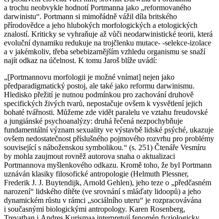
a trochu neobvykle hodnotí Portmanna jako „reformovaného
darwinistu“. Portmann si mimořádně vážil díla britského
přírodovědce a jeho hlubokých morfologických a etologických
znalostí. Kriticky se vyhraňuje až vůči neodarwinistické teorii, která
evoluční dynamiku redukuje na trojčlenku mutace- -selekce-izolace
a v jakémkoliv, třeba sebebizarnějším vzhledu organismu se snaží
najít odkaz na účelnost. K tomu Jaroš blíže uvádí:
„[Portmannovu morfologii je možné vnímat] nejen jako
předparadigmatický postoj, ale také jako reformu darwinismu.
Hledisko přežití je nutnou podmínkou pro zachování druhově
specifických živých tvarů, nepostačuje ovšem k vysvětlení jejich
bohaté tvářnosti. Můžeme zde vidět paralelu ve vztahu freudovské
a jungiánské psychoanalýzy: druhá řečená nezpochybňuje
fundamentální význam sexuality ve výstavbě lidské psýché, ukazuje
ovšem nedostatečnost příslušného pojmového rozvrhu pro problémy
související s náboženskou symbolikou.“ (s. 251) Čtenáře Vesmíru
by mohla zaujmout rovněž autorova snaha o aktualizaci
Portmannova myšlenkového odkazu. Kromě toho, že byl Portmann
uznáván klasiky filosofické antropologie (Helmuth Plessner,
Frederik J. J. Buytendijk, Arnold Gehlen), jeho teze o „předčasném
narození“ lidského dítěte (ve srovnání s mláďaty lidoopů) a jeho
dynamickém růstu v rámci „sociálního uteru“ je rozpracovávána
i současnými biologickými antropology. Karen Rosenberg,
Trevathan i Andres Kurismaa interpretují fenomén fyziologicky