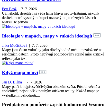
Petr Brož
| 7. 7. 2026
Už několik desetiletí si věda láme hlavu nad zvláštními, několik
desítek metrů vysokými kopci rozesetými po různých částech
Marsu. Je přitom...
Ideologie v mapách, mapy v rukách ideologů
Jitka Močičková
| 7. 7. 2026
Mapy jsou často vnímány jako důvěryhodné médium založené na
seriózních datech. Proto nebývají podrobovány stejné míře kritické
reflexe jako text,...
Když mapa mluví
Jan D. Bláha
| 7. 7. 2026
Mapy patří k nejpřesvědčivějším obrazům světa. Působí věcně a
spolehlivě, nejsou však pouhým otiskem reality. Každá mapa je
výsledkem rozhodnutí,...
Předplatným pomůžete zajistit budoucnost Vesmíru