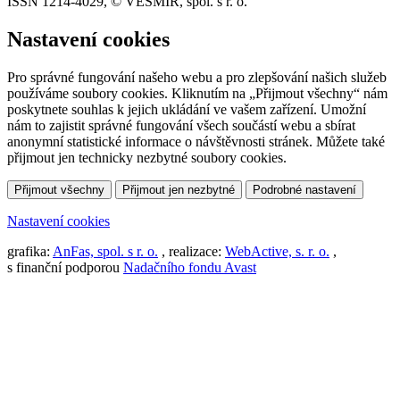
ISSN 1214-4029, © VESMÍR, spol. s r. o.
Nastavení cookies
Pro správné fungování našeho webu a pro zlepšování našich služeb
používáme soubory cookies. Kliknutím na „Přijmout všechny“ nám
poskytnete souhlas k jejich ukládání ve vašem zařízení. Umožní
nám to zajistit správné fungování všech součástí webu a sbírat
anonymní statistické informace o návštěvnosti stránek. Můžete také
přijmout jen technicky nezbytné soubory cookies.
Přijmout všechny
Přijmout jen nezbytné
Podrobné nastavení
Nastavení cookies
grafika:
AnFas, spol. s r. o.
, realizace:
WebActive, s. r. o.
,
s finanční podporou
Nadačního fondu Avast