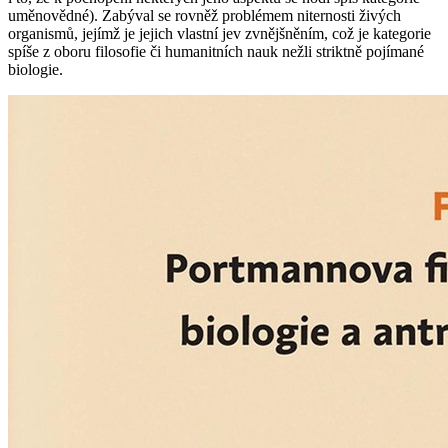
uměnovědné). Zabýval se rovněž problémem niternosti živých
organismů, jejímž je jejich vlastní jev zvnějšněním, což je kategorie
spíše z oboru filosofie či humanitních nauk nežli striktně pojímané
biologie.