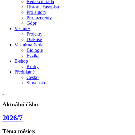
Redakční rada
Historie časopisu
Pro autory
Pro inzerenty
Gdpr
Vesmír+
Projekty
Diskuse
Vesmírná škola
Biologie
Fyzika
E-shop
Knihy
Předplatné
Česko
Slovensko
i
Aktuální číslo:
2026/7
Téma měsíce: