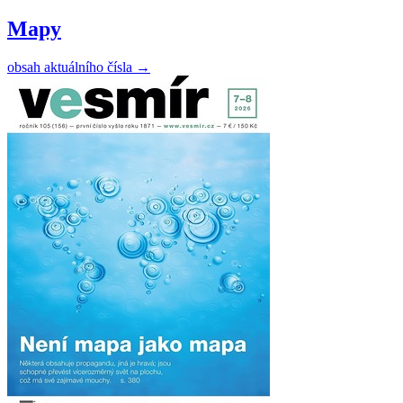
Mapy
obsah aktuálního čísla
→