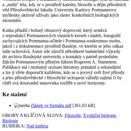
a „nultá“ léta, kdy se v prostředí katedry filosofie a dějin přírodních
věd Přírodovědecké fakulty Univerzity Karlovy Portmannovy
myšlenky aktivně užívaly jako rámec konkrétních biologických
zkoumání.
Kniha přináší i bohatý obrazový doprovod, který sestává
z reprodukcí Portmannových vlastních kreseb i maleb, fotografií
zachycujících Portmanna-učitele i Portmanna-soukromou osobu,
jakož i z dokumentace prostředí Basileje, ve kterém se jeho odkaz
stále uchovává. Autor zde zúročil několikeré badatelské výjezdy
do archivu Basilejské univerzity a kontakty s patrně posledním
žijícím Portmannovým přímým žákem Rogerem A. Stammem.
Publikace má i mohutný seznam literatury primární a sekundární
a lze ji vřele doporučit každému, kdo se o jevový svět živé přírody
a jeho přírodovědecké i filosofické uchopení vážněji zajímá či by
chtěl svá dosavadní stanoviska rozšířit o nové horizonty.
Ke stažení
článek ve formátu pdf
[361,03 kB]
OBORY A KLÍČOVÁ SLOVA:
Filozofie
,
Evoluční biologie
,
Biologie
RUBRIKA:
Nad knihou