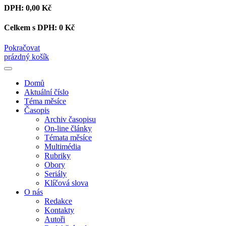
DPH:
0,00 Kč
Celkem s DPH:
0 Kč
Pokračovat
prázdný košík
Domů
Aktuální číslo
Téma měsíce
Časopis
Archiv časopisu
On-line články
Témata měsíce
Multimédia
Rubriky
Obory
Seriály
Klíčová slova
O nás
Redakce
Kontakty
Autoři