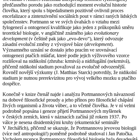
předčasného porodu jako rozhodující moment evoluční historie
člověka, který spolu s bipedalismem pozitivně ovlivnil proces
encefalizace a zintenzivnění sociálních pout v rámci raných lidských
společenstev. Portmann se ve svých úvahách o vztahu mezi
fylogenezí a ontogenezí kvalifikuje jako jeden z průkopníků směru
teoretické biologie, v angličtině známého jako
evolutionary
development
(v češtině pak jako „evo-devo“), který odvozuje
zásadní evoluční změny z vývojové báze (
development
).
Významného uznání se dostalo jeho pracím ve srovnávací
ontogenezi ptačích mláďat, které podle jejich výživového vzorce
rozlišoval na nidikolní (zhruba: krmivá) a nidifugální (nekrmivá),
přičemž nidikolní stadium považoval za evolučně odvozenější.
Rovněž novější výzkumy (J. Matthias Starck) potvrdily, že nidikolní
stadium je nutnou prerekvizitou pro vývoj velkého mozku u ptačího
dospělce.
Konečně v knize čtenář najde i analýzu Portmannových návazností
na dobové filosofické proudy a jeho přínos pro filosofické chápání
živých organismů a života vůbec, a to včetně člověka. Je v ní velmi
podrobně popsána i geneze přijetí Portmannových myšlenek
v českých zemích, která v náznacích začíná již rokem 1937. Po
válce je nesena disidentskými kruhy (ekumenické semináře
V Jirchářích), přičemž se ukazuje, že Portmannovu jevovou biologii
(více než antropologii!) poměrně podrobně studoval i Jan Patočka.
Vrcholem recepce Portmannovy filosofické biologie byla devadesátá