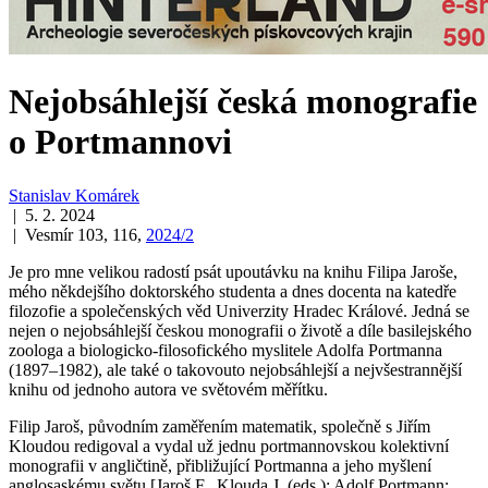
Nejobsáhlejší česká monografie
o Portmannovi
Stanislav Komárek
| 5. 2. 2024
| Vesmír 103, 116,
2024/2
Je pro mne velikou radostí psát upoutávku na knihu Filipa Jaroše,
mého někdejšího doktorského studenta a dnes docenta na katedře
filozofie a společenských věd Univerzity Hradec Králové. Jedná se
nejen o nejobsáhlejší českou monografii o životě a díle basilejského
zoologa a biologicko-filosofického myslitele Adolfa Portmanna
(1897–1982), ale také o takovouto nejobsáhlejší a nejvšestrannější
knihu od jednoho autora ve světovém měřítku.
Filip Jaroš, původním zaměřením matematik, společně s Jiřím
Kloudou redigoval a vydal už jednu portmannovskou kolektivní
monografii v angličtině, přibližující Portmanna a jeho myšlení
anglosaskému světu [Jaroš F., Klouda J. (eds.): Adolf Portmann: