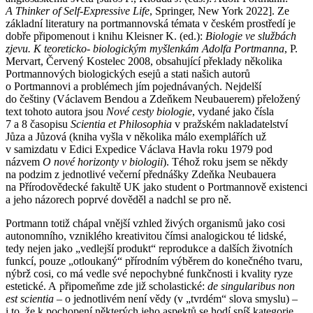
A Thinker of Self-Expressive Life
, Springer, New York 2022]. Ze
základní literatury na portmannovská témata v českém prostředí je
dobře připomenout i knihu Kleisner K. (ed.):
Biologie ve službách
zjevu. K teoreticko- biologickým myšlenkám Adolfa Portmanna
, P.
Mervart, Červený Kostelec 2008, obsahující překlady několika
Portmannových biologických esejů a stati našich autorů
o Portmannovi a problémech jím pojednávaných. Nejdelší
do češtiny (Václavem Bendou a Zdeňkem Neubauerem) přeložený
text tohoto autora jsou
Nové cesty biologie
, vydané jako čísla
7 a 8 časopisu
Scientia et Philosophia
v pražském nakladatelství
Jůza a Jůzová (kniha vyšla v několika málo exemplářích už
v samizdatu v Edici Expedice Václava Havla roku 1979 pod
názvem
O nové horizonty v biologii
). Téhož roku jsem se někdy
na podzim z jednotlivé večerní přednášky Zdeňka Neubauera
na Přírodovědecké fakultě UK jako student o Portmannově existenci
a jeho názorech poprvé dověděl a nadchl se pro ně.
Portmann totiž chápal vnější vzhled živých organismů jako cosi
autonomního, vzniklého kreativitou čímsi analogickou té lidské,
tedy nejen jako „vedlejší produkt“ reprodukce a dalších životních
funkcí, pouze „otloukaný“ přírodním výběrem do konečného tvaru,
nýbrž cosi, co má vedle své nepochybné funkčnosti i kvality ryze
estetické. A připomeňme zde již scholastické:
de singularibus non
est scientia
– o jednotlivém není vědy (v „tvrdém“ slova smyslu) –
i to, že k pochopení některých jeho aspektů se hodí spíš kategorie