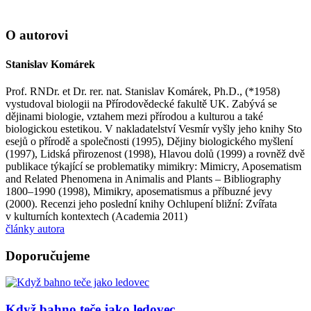
O autorovi
Stanislav Komárek
Prof. RNDr. et Dr. rer. nat. Stanislav Komárek, Ph.D., (*1958)
vystudoval biologii na Přírodovědecké fakultě UK. Zabývá se
dějinami biologie, vztahem mezi přírodou a kulturou a také
biologickou estetikou. V nakladatelství Vesmír vyšly jeho knihy Sto
esejů o přírodě a společnosti (1995), Dějiny biologického myšlení
(1997), Lidská přirozenost (1998), Hlavou dolů (1999) a rovněž dvě
publikace týkající se problematiky mimikry: Mimicry, Aposematism
and Related Phenomena in Animalis and Plants – Bibliography
1800–1990 (1998), Mimikry, aposematismus a příbuzné jevy
(2000). Recenzi jeho poslední knihy Ochlupení bližní: Zvířata
v kulturních kontextech (Academia 2011)
články autora
Doporučujeme
Když bahno teče jako ledovec