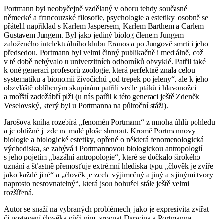
Portmann byl neobyčejně vzdělaný v oboru tehdy současné
německé a francouzské filosofie, psychologie a estetiky, osobně se
přátelil například s Karlem Jaspersem, Karlem Barthem a Carlem
Gustavem Jungem. Byl jako jediný biolog členem Jungem
založeného intelektuálního klubu Eranos a po Jungově smrti i jeho
předsedou. Portmann byl velmi činný publikačně i mediálně, což
v té době nebývalo u univerzitních odborníků obvyklé. Patřil také
k oné generaci profesorů zoologie, která perfektně znala celou
systematiku a bionomii živočichů „od trepek po jeleny“, ale k jeho
obzvláště oblíbeným skupinám patřili vedle ptáků i hlavonožci
a mořští zadožábří plži (u nás patřil k této generaci ještě Zdeněk
Veselovský, který byl u Portmanna na půlroční stáži).
Jarošova kniha rozebírá „fenomén Portmann“ z mnoha úhlů pohledu
a je obtížné ji zde na malé ploše shrnout. Kromě Portmannovy
biologie a biologické estetiky, opřené o některá fenomenologická
východiska, se zabývá i Portmannovou biologickou antropologií
s jeho pojetím „bazální antropologie“, které se dočkalo širokého
uznání a šťastně přemosťuje extrémní hlediska typu „člověk je zvíře
jako každé jiné“ a „člověk je zcela výjimečný a jiný a s jinými tvory
naprosto nesrovnatelný“, která jsou bohužel stále ještě velmi
rozšířená.
Autor se snaží na vybraných problémech, jako je expresivita zvířat
či postavení člověka vůči nim, srovnat Darwina a Portmanna