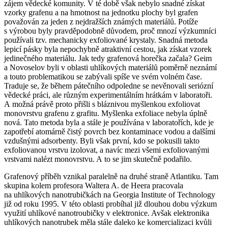
zájem vědecké komunity. V té době však nebylo snadné získat
vzorky grafenu a na hmotnost na jednotku plochy byl grafen
považován za jeden z nejdražších známých materiálů. Potíže
s výrobou byly pravděpodobně důvodem, proč mnozí výzkumníci
používali tzv. mechanicky exfoliované krystaly. Snadná metoda
lepicí pásky byla nepochybně atraktivní cestou, jak získat vzorek
jedinečného materiálu. Jak tedy grafenová horečka začala? Geim
a Novoselov byli v oblasti uhlíkových materiálů poměrně neznámí
a touto problematikou se zabývali spíše ve svém volném čase.
Traduje se, že během pátečního odpoledne se nevěnovali seriózní
vědecké práci, ale různým experimentálním hrátkám v laboratoři.
A možná právě proto přišli s bláznivou myšlenkou exfoliovat
monovrstvu grafenu z grafitu. Myšlenka exfoliace nebyla úplně
nová. Tato metoda byla a stále je používána v laboratořích, kde je
zapotřebí atomárně čistý povrch bez kontaminace vodou a dalšími
vzdušnými adsorbenty. Byli však první, kdo se pokusili takto
exfoliovanou vrstvu izolovat, a navíc mezi všemi exfoliovanými
vrstvami nalézt monovrstvu. A to se jim skutečně podařilo.
Grafenový příběh vznikal paralelně na druhé straně Atlantiku. Tam
skupina kolem profesora Waltera A. de Heera pracovala
na uhlíkových nanotrubičkách na Georgia Institute of Technology
již od roku 1995. V této oblasti probíhal již dlouhou dobu výzkum
využití uhlíkové nanotroubičky v elektronice. Avšak elektronika
uhlíkových nanotrubek měla stále daleko ke komercializaci kvůli