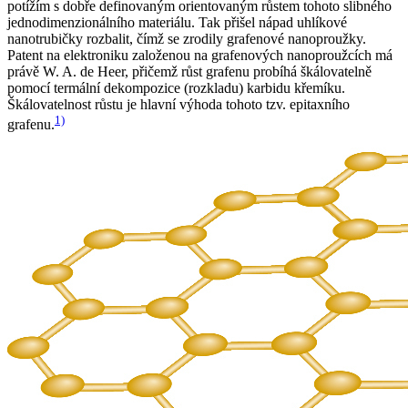
potížím s dobře definovaným orientovaným růstem tohoto slibného
jednodimenzionálního materiálu. Tak přišel nápad uhlíkové
nanotrubičky rozbalit, čímž se zrodily grafenové nanoproužky.
Patent na elektroniku založenou na grafenových nanoproužcích má
právě W. A. de Heer, přičemž růst grafenu probíhá škálovatelně
pomocí termální dekompozice (rozkladu) karbidu křemíku.
Škálovatelnost růstu je hlavní výhoda tohoto tzv. epitaxního
1)
grafenu.