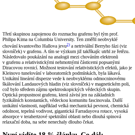
Třetí skupinou zapojenou do rozmachu grafenu byl tým prof.
Philipa Kima na Columbia University. Ten změřil neobvyklé
2)
chování kvantového Hallova jevu
a netriviální Berryho fázi (viz
slovníček) v grafenu. A tím se výzkum již takříkajíc utrhl ze řetězu.
Následovalo poukázání na analogii mezi chováním elektronů
v grafenu a relativistickými nehmotnými částicemi popsanými
Diracovou rovnicí. Možnost testování relativistických efektů, jako je
Kleinovo tunelování v laboratorních podmínkách, byla lákavá.
Unikátní lineární disperze vede k neobvyklému odmocninovému
škálování Landauových hladin (viz slovníček) v magnetickém poli,
což bylo středem zájmu spektroskopických vědeckých skupin.
Optická propustnost grafenu, která závisí jen na základních
fyzikálních konstantách, vědeckou komunitu fascinovala. Další
unikátní vlastnosti, například velká mechanická pevnost, chemická
odolnost, tepelná vodivost, gigantická Farradayova rotace, vysoká
absorpce v terahertzové spektrální oblasti nebo dlouhá spinová
relaxační doba, na sebe nenechaly dlouho čekat.
Nyní vidíte 18 % článku. Co dál: