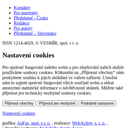
Kontakty
Pro inzerenty
Předplatné - Česko
Redakce
Pro autory
Předplatné – Slovensko
ISSN 1214-4029, © VESMÍR, spol. s r. o.
Nastavení cookies
Pro správné fungování našeho webu a pro zlepšování našich služeb
používáme soubory cookies. Kliknutím na „Přijmout všechny“ nám
poskytnete souhlas k jejich ukládání ve vašem zařízení. Umožní
nám to zajistit správné fungování všech součástí webu a sbírat
anonymní statistické informace o návštěvnosti stránek. Můžete také
přijmout jen technicky nezbytné soubory cookies.
Přijmout všechny
Přijmout jen nezbytné
Podrobné nastavení
Nastavení cookies
grafika:
AnFas, spol. s r. o.
, realizace:
WebActive, s. r. o.
,