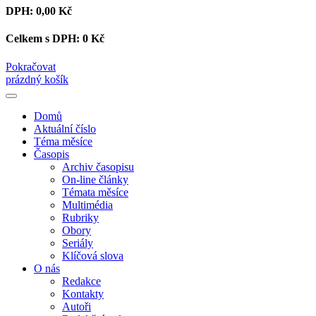
DPH:
0,00 Kč
Celkem s DPH:
0 Kč
Pokračovat
prázdný košík
Domů
Aktuální číslo
Téma měsíce
Časopis
Archiv časopisu
On-line články
Témata měsíce
Multimédia
Rubriky
Obory
Seriály
Klíčová slova
O nás
Redakce
Kontakty
Autoři