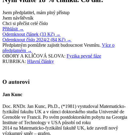
Jsem předplatitel, mám plný přístup
Jsem návštěvník
Chci si přečíst celé číslo
Přihlásit
→
Odemknout článek (33 Kč)
→
Odemknout číslo 2024/2 (84 Kč)
→
Předplatným pomůžete zajistit budoucnost Vesmíru.
Více o
předplatném
→
OBORY A KLÍČOVÁ SLOVA:
Fyzika pevné fáze
RUBRIKA:
Hlavní články
O autorovi
Jan Kunc
Doc. RNDr. Jan Kunc, Ph.D., (*1981) vystudoval Matematicko-
fyzikální fakultu UK a v rámci doktorského studia Université de
Grenoble ve Francii. Po svém postdoktorském pobytu na Georgia
Institute of Technology v USA působí od roku
2014 na Matematicko-fyzikální fakultě UK, kde zavedl nový
výzkumný směr – grafen.