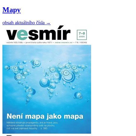
Mapy
obsah aktuálního čísla
→