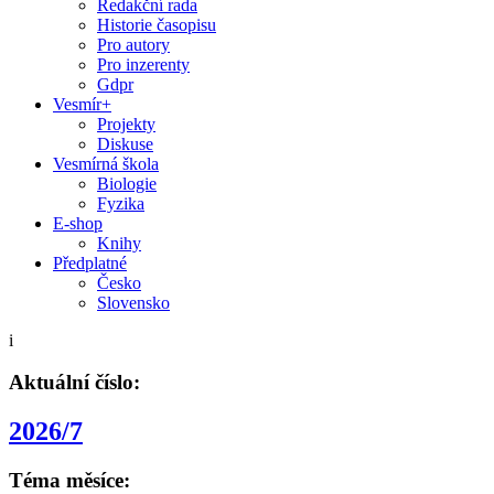
Redakční rada
Historie časopisu
Pro autory
Pro inzerenty
Gdpr
Vesmír+
Projekty
Diskuse
Vesmírná škola
Biologie
Fyzika
E-shop
Knihy
Předplatné
Česko
Slovensko
i
Aktuální číslo:
2026/7
Téma měsíce: