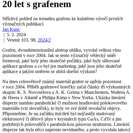
20 let s grafenem
Střízlivý pohled na tematiku grafenu ke kulatému výročí prvních
význačných publikací
Jan Kunc
| 5. 2. 2024
| Vesmír 103, 98,
2024/2
Grafen, dvoudimenzionální alotrop uhlíku, vyvolal velkou vlnu
pozornosti v roce 2004. Jak se tento význačný vědecký směr
formoval, jaké byly jeho skutečné počátky, jaké byly slibované
aplikace grafenu a co byl jen marketing, jaké jsou jeho skutečné
aplikace a jakým směrem se ubírá dnešní výzkum?
Na dnes celosvětově známý materiál grafen se upřela pozornost
v roce 2004. Příběh grafenové horečky začal články tří výzkumných
skupin: K. S. Novoselova a A. K. Geima v Manchesteru, Waltera A.
de Heera v Atlantě a Philipa Kima v New Yorku. Ukázka lineární
disperze namísto parabolické či možnost hradlování polokovového
materiálu (viz slovníček), to byly ve své době revoluční objevy.
Připomeňme, že na začátku tisíciletí byl nejčastěji studovaný
elektronový či děrový plyn v krystalech typu GaAs, CdTe a jim
podobných polovodičů s parabolickou pásovou strukturou. Lineární
disperze tak byla něco naprosto nevídaného, a proto vyvolala takový