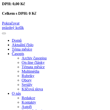
DPH:
0,00 Kč
Celkem s DPH:
0 Kč
Pokračovat
prázdný košík
Domů
Aktuální číslo
Téma měsíce
Časopis
Archiv časopisu
On-line články
Témata měsíce
Multimédia
Rubriky
Obory
Seriály
Klíčová slova
O nás
Redakce
Kontakty
Autoři