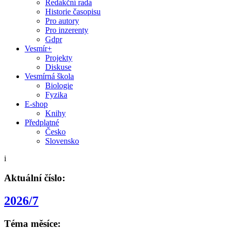
Redakční rada
Historie časopisu
Pro autory
Pro inzerenty
Gdpr
Vesmír+
Projekty
Diskuse
Vesmírná škola
Biologie
Fyzika
E-shop
Knihy
Předplatné
Česko
Slovensko
i
Aktuální číslo:
2026/7
Téma měsíce: