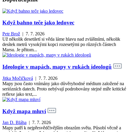
Když bahno teče jako ledovec
Petr Brož
| 7. 7. 2026
Už několik desetiletí si věda láme hlavu nad zvláštními, několik
desítek metrů vysokými kopci rozesetými po různých částech
Marsu. Je přitom...
Ideologie v mapách, mapy v rukách ideologů
Jitka Močičková
| 7. 7. 2026
Mapy jsou často vnímány jako důvěryhodné médium založené na
seriózních datech. Proto nebývají podrobovány stejné míře kritické
reflexe jako text,...
Když mapa mluví
Jan D. Bláha
| 7. 7. 2026
Mapy patří k nejpřesvědčivějším obrazům světa. Působí věcně a