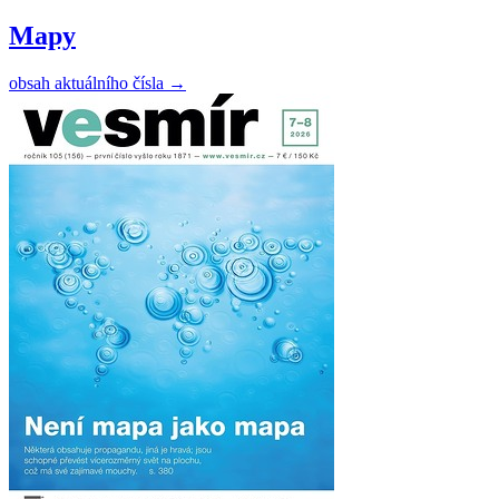
Mapy
obsah aktuálního čísla
→