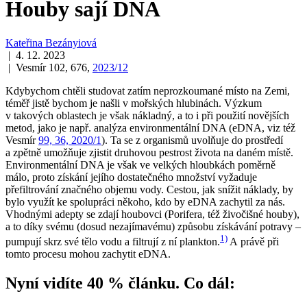
Houby sají DNA
Kateřina Bezányiová
| 4. 12. 2023
| Vesmír 102, 676,
2023/12
Kdybychom chtěli studovat zatím neprozkoumané místo na Zemi,
téměř jistě bychom je našli v mořských hlubinách. Výzkum
v takových oblastech je však nákladný, a to i při použití novějších
metod, jako je např. analýza environmentální DNA (eDNA, viz též
Vesmír
99, 36, 2020/1
). Ta se z organismů uvolňuje do prostředí
a zpětně umožňuje zjistit druhovou pestrost života na daném místě.
Environmentální DNA je však ve velkých hloubkách poměrně
málo, proto získání jejího dostatečného množství vyžaduje
přefiltrování značného objemu vody. Cestou, jak snížit náklady, by
bylo využít ke spolupráci někoho, kdo by eDNA zachytil za nás.
Vhodnými adepty se zdají houbovci (Porifera, též živočišné houby),
a to díky svému (dosud nezajímavému) způsobu získávání potravy –
1)
pumpují skrz své tělo vodu a filtrují z ní plankton.
A právě při
tomto procesu mohou zachytit eDNA.
Nyní vidíte 40 % článku. Co dál: