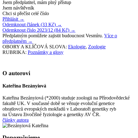
Jsem předplatitel, mám plný přístup
Jsem návštěvník
Chci si přečíst celé číslo
Přihlásit
→
Odemknout článek (33 Kč)
→
Odemknout číslo 2023/12 (84 Kč)
→
Předplatným pomůžete zajistit budoucnost Vesmíru.
Více o
předplatném
→
OBORY A KLÍČOVÁ SLOVA:
Ekologie
,
Zoologie
RUBRIKA:
Poznámky a glosy
O autorovi
Kateřina Bezányiová
Kateřina Bezányiová (*2000) studuje zoologii na Přírodovědecké
fakultě UK. V současné době se věnuje evoluční genetice
obratlovců evropských mokřadů v Laboratoři genetiky ryb
na Ústavu živočišné fyziologie a genetiky AV ČR.
články autora
Doporučujeme