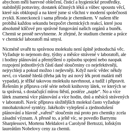
abychom měli barevné oblečení, čisticí a hygienické prostředky,
stabilnější potraviny, dostatek účinných léků a vůbec spoustu věcí,
které nás obklopují a na které jsme si všichni v moderní společnosti
zvykli. Koneckonců i sama příroda je chemikem. V našem těle
probíhá každou sekundu bezpočet chemických reakcí, které jsou
absolutně klíčové pro správné fungování našich orgánů a buněk.
Chemii se prostě nevyhneme. Je zřejmé, že studium chemie a práce
v chemické laboratoři má smysl.
Nicméně uvařit tu správnou molekulu není úplně jednoduchá věc.
Vyžaduje to nejenom dny, týdny a měsíce strávené v laboratoři, ale
i hodiny plánování a přemýšlení o způsobu spojení nebo naopak
rozpojení jednotlivých částí dané sloučeniny co nejefektivněji,
nejrychleji a pokud možno i nejlevněji. Když navíc vědec někdy
neví, co vlastně hledá (třeba jak by asi nový lék proti malárii měl
vypadat), je těžké takovou molekulu navrhnout, a tudíž i připravit.
Řešením je příprava celé série neboli knihovny látek, ve kterých se
ta správná, s dostačující mírou štěstí, posléze „najde“. No a více
látek znamená více plánování a více hodin, dnů a měsíců strávených
v laboratoři. Navíc příprava složitějších molekul často vyžaduje
mnohakrokové syntézy. Jakékoliv vylepšení a zjednodušení
plánování a hlavně „vaření“ sloučenin má proto pro chemiky zcela
zásadní význam. A přesně to, a ještě víc, se povedlo Barrymu
Sharplessovi, Mortenu Meldalovi a Carolyně Bertozzi, loňským
laureátům Nobelovy ceny za chemii.