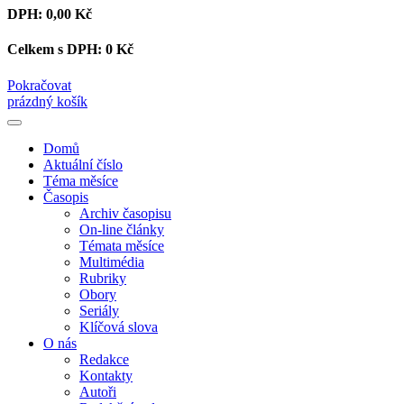
DPH:
0,00 Kč
Celkem s DPH:
0 Kč
Pokračovat
prázdný košík
Domů
Aktuální číslo
Téma měsíce
Časopis
Archiv časopisu
On-line články
Témata měsíce
Multimédia
Rubriky
Obory
Seriály
Klíčová slova
O nás
Redakce
Kontakty
Autoři