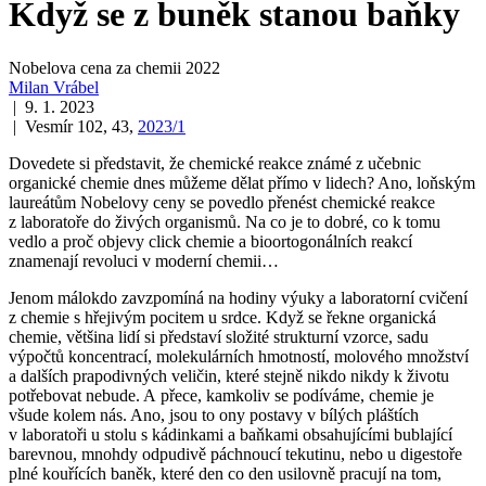
Když se z buněk stanou baňky
Nobelova cena za chemii 2022
Milan Vrábel
| 9. 1. 2023
| Vesmír 102, 43,
2023/1
Dovedete si představit, že chemické reakce známé z učebnic
organické chemie dnes můžeme dělat přímo v lidech? Ano, loňským
laureátům Nobelovy ceny se povedlo přenést chemické reakce
z laboratoře do živých organismů. Na co je to dobré, co k tomu
vedlo a proč objevy click chemie a bioortogonálních reakcí
znamenají revoluci v moderní chemii…
Jenom málokdo zavzpomíná na hodiny výuky a laboratorní cvičení
z chemie s hřejivým pocitem u srdce. Když se řekne organická
chemie, většina lidí si představí složité strukturní vzorce, sadu
výpočtů koncentrací, molekulárních hmotností, molového množství
a dalších prapodivných veličin, které stejně nikdo nikdy k životu
potřebovat nebude. A přece, kamkoliv se podíváme, chemie je
všude kolem nás. Ano, jsou to ony postavy v bílých pláštích
v laboratoři u stolu s kádinkami a baňkami obsahujícími bublající
barevnou, mnohdy odpudivě páchnoucí tekutinu, nebo u digestoře
plné kouřících baněk, které den co den usilovně pracují na tom,