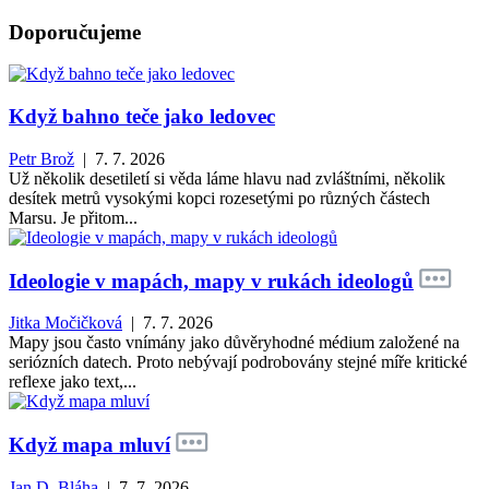
Doporučujeme
Když bahno teče jako ledovec
Petr Brož
| 7. 7. 2026
Už několik desetiletí si věda láme hlavu nad zvláštními, několik
desítek metrů vysokými kopci rozesetými po různých částech
Marsu. Je přitom...
Ideologie v mapách, mapy v rukách ideologů
Jitka Močičková
| 7. 7. 2026
Mapy jsou často vnímány jako důvěryhodné médium založené na
seriózních datech. Proto nebývají podrobovány stejné míře kritické
reflexe jako text,...
Když mapa mluví
Jan D. Bláha
| 7. 7. 2026