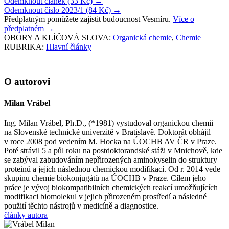
Odemknout článek (33 Kč)
→
Odemknout číslo 2023/1 (84 Kč)
→
Předplatným pomůžete zajistit budoucnost Vesmíru.
Více o
předplatném
→
OBORY A KLÍČOVÁ SLOVA:
Organická chemie
,
Chemie
RUBRIKA:
Hlavní články
O autorovi
Milan Vrábel
Ing. Milan Vrábel, Ph.D., (*1981) vystudoval organickou chemii
na Slovenské technické univerzitě v Bratislavě. Doktorát obhájil
v roce 2008 pod vedením M. Hocka na ÚOCHB AV ČR v Praze.
Poté strávil 5 a půl roku na postdoktorandské stáži v Mnichově, kde
se zabýval zabudováním nepřirozených aminokyselin do struktury
proteinů a jejich následnou chemickou modifikací. Od r. 2014 vede
skupinu chemie biokonjugátů na ÚOCHB v Praze. Cílem jeho
práce je vývoj biokompatibilních chemických reakcí umožňujících
modifikaci biomolekul v jejich přirozeném prostředí a následné
použití těchto nástrojů v medicíně a diagnostice.
články autora