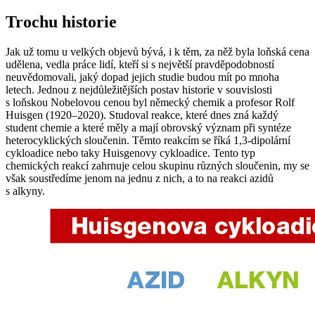
Trochu historie
Jak už tomu u velkých objevů bývá, i k těm, za něž byla loňská cena
udělena, vedla práce lidí, kteří si s největší pravděpodobností
neuvědomovali, jaký dopad jejich studie budou mít po mnoha
letech. Jednou z nejdůležitějších postav historie v souvislosti
s loňskou Nobelovou cenou byl německý chemik a profesor Rolf
Huisgen (1920–2020). Studoval reakce, které dnes zná každý
student chemie a které měly a mají obrovský význam při syntéze
heterocyklických sloučenin. Těmto reakcím se říká 1,3-dipolární
cykloadice nebo taky Huisgenovy cykloadice. Tento typ
chemických reakcí zahrnuje celou skupinu různých sloučenin, my se
však soustředíme jenom na jednu z nich, a to na reakci azidů
s alkyny.