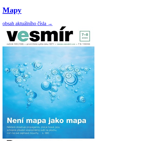
Mapy
obsah aktuálního čísla
→