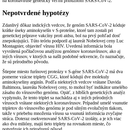
na koronavíruse geneticky veľmi príbuznom SARS‑CoV‑2.
Nepotvrdené hypotézy
Zdanlivý dôkaz indických vedcov, že genóm SARS‑CoV‑2 kóduje
krátke úseky aminokyselín v S-proteíne, ktoré tam zostali pri
genetickej príprave vakcíny proti aidsu, bol na prvý pohľad dosť
znepokojujúci. Túto teóriu podporil aj laureát Nobelovej ceny Luc
Montagnier, objaviteľ vírusu HIV. Uvedená informácia bola
vyvrátená počítačovou analýzou genómov koronavírusov, ako aj
iných vírusov, v ktorých sa našli podobné sekvencie, čo naznačuje,
že sú prírodného pôvodu.
Štiepne miesto furínovej proteázy v S‑géne SARS‑CoV‑2 má dva
pomerne vzácne triplety CGG, ktoré kódujú dve molekuly
aminokyseliny arginín. Podľa niektorých vedcov vrátane Davida
Baltimora, laureáta Nobelovej ceny, to mohol byť indikátor umelého
zásahu do vírusového genómu. Opäť, z hlbších genetických analýz
vyplynulo, že tento triplet sa nachádza aj v iných prírodných
vírusoch vrátane niektorých koronavírusov. Prípadné umelé vsunutie
tripletov do vírusového genómu je pod silným evolučným tlakom,
takže v priebehu množenia vírusu sa vsunutá informácia zvyčajne
stráca. Doteraz osekvenované SARS‑CoV‑2 izoláty, a je ich viac
ako dva milióny, majú tieto triplety na rovnakom mieste, čo
potvrdzuje ich prirodzený pôvod.