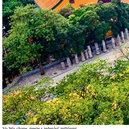
Vo Wu-chane, meste s jedenásť miliónmi