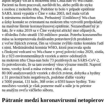
aspoň nejaký vzťah k mokrému trhu Chua-nan vo Wu-chane.
Pacienti na ňom pracovali, navštívili ho, alebo prišli do styku
s osobou z mokrého trhu. Podobne to bolo v prípade epidémie
SARS, ktorá vypukla v Číne v roku 2003, tiež mala vzťah
k miestnemu mokrému trhu. Prehustený 11miliónový Wu-chan
a úzky kontakt so zvieratami na mokrom trhu vytvorili predpoklady
na masívne šírenie koronavírusovej epidémie. Nezanedbateľný je
fakt, že v roku 2019 sa v Číne vyskytol africký mor ošípaných,
v dôsledku čoho utratili 150 miliónov prasiat. Potreba konzumného
mäsa sa kompenzovala dodávaním potravinových produktov
z voľne žijúcich zvierat, čím sa výrazne zvýšilo riziko kontaktu ľudí
s nimi. Medzinárodná komisia WHO, ktorá pracovala spolu
s čínskymi vedcami vo Wu-chane v prvej polovici roku 2020, zistila,
že z 923 environmentálnych vzoriek a sterov odobratých
na mokrom trhu Chua-nan bolo 73 pozitívnych na SARS‑CoV‑2,
čo potvrdzovalo, že sa tam uvedený vírus výrazne množil. Naproti
tomu, vzorky kostí a mäsa zvierat z trhu, ako aj
80 000 analyzovaných vzoriek z divých zvierat, dobytka a hydiny
z 31 provincií bolo negatívnych, podobne ďalšie vzorky
z 5000 prasiat, 131 kráv, 368 oviec a 6593 kusov hydiny. Toto
množstvo vzoriek je však pomerne malé a stále je tu priestor
na analýzu oveľa väčšieho súboru.
Pátranie medzi koronavírusmi netopierov