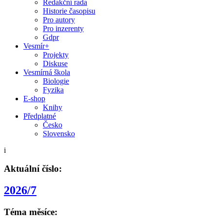
Redakční rada
Historie časopisu
Pro autory
Pro inzerenty
Gdpr
Vesmír+
Projekty
Diskuse
Vesmírná škola
Biologie
Fyzika
E-shop
Knihy
Předplatné
Česko
Slovensko
i
Aktuální číslo:
2026/7
Téma měsíce: