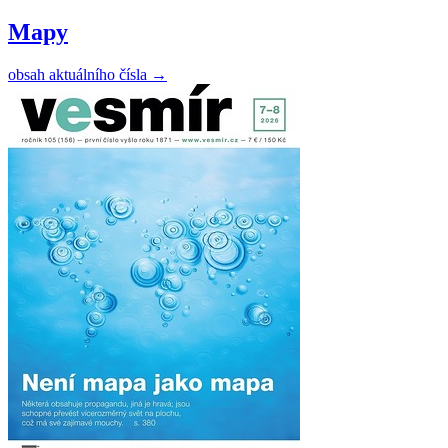
Mapy
obsah aktuálního čísla
→