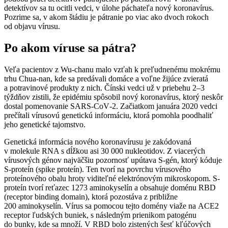
detektívov sa tu ocitli vedci, v úlohe páchateľa nový koronavírus.
Pozrime sa, v akom štádiu je pátranie po viac ako dvoch rokoch
od objavu vírusu.
Po akom víruse sa pátra?
Veľa pacientov z Wu-chanu malo vzťah k preľudnenému mokrému
trhu Chua-nan, kde sa predávali domáce a voľne žijúce zvieratá
a potravinové produkty z nich. Čínski vedci už v priebehu 2–3
týždňov zistili, že epidémiu spôsobil nový koronavírus, ktorý neskôr
dostal pomenovanie SARS‑CoV‑2. Začiatkom januára 2020 vedci
prečítali vírusovú genetickú informáciu, ktorá pomohla poodhaliť
jeho genetické tajomstvo.
Genetická informácia nového koronavírusu je zakódovaná
v molekule RNA s dĺžkou asi 30 000 nukleotidov. Z viacerých
vírusových génov najväčšiu pozornosť upútava S-gén, ktorý kóduje
S-proteín (spike proteín). Ten tvorí na povrchu vírusového
proteínového obalu hroty viditeľné elektrónovým mikroskopom. S-
proteín tvorí reťazec 1273 aminokyselín a obsahuje doménu RBD
(receptor binding domain), ktorá pozostáva z približne
200 aminokyselín. Vírus sa pomocou tejto domény viaže na ACE2
receptor ľudských buniek, s následným prienikom patogénu
do bunky, kde sa množí. V RBD bolo zistených šesť kľúčových