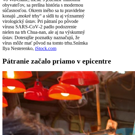
obyvateľov, sa prelína história s modernou
súčasnosťou. Okrem iného sa tu pravidelne
konajú „mokré trhy“ a sídli tu aj významný
virologický ústav. Pri pátraní po pôvode
vírusu SARS‑CoV‑2 padlo podozrenie
nielen na trh Chua‑nan, ale aj na výskumný
ústav. Doterajšie poznatky naznačujú, že
vírus môže mať pôvod na tomto trhu.
Snímka
Ilya Nesterenko,
iStock.com
Pátranie začalo priamo v epicentre