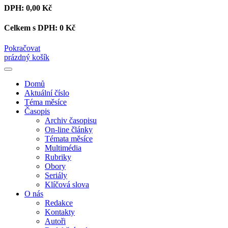
DPH:
0,00 Kč
Celkem s DPH:
0 Kč
Pokračovat
prázdný košík
Domů
Aktuální číslo
Téma měsíce
Časopis
Archiv časopisu
On-line články
Témata měsíce
Multimédia
Rubriky
Obory
Seriály
Klíčová slova
O nás
Redakce
Kontakty
Autoři