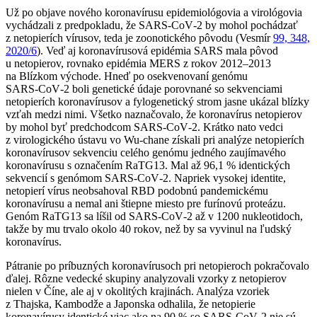
Už po objave nového koronavírusu epidemiológovia a virológovia
vychádzali z predpokladu, že SARS‑CoV‑2 by mohol pochádzať
z netopierích vírusov, teda je zoonotického pôvodu (Vesmír
99, 348,
2020/6
). Veď aj koronavírusová epidémia SARS mala pôvod
u netopierov, rovnako epidémia MERS z rokov 2012–2013
na Blízkom východe. Hneď po osekvenovaní genómu
SARS‑CoV‑2 boli genetické údaje porovnané so sekvenciami
netopierích koronavírusov a fylogenetický strom jasne ukázal blízky
vzťah medzi nimi. Všetko naznačovalo, že koronavírus netopierov
by mohol byť predchodcom SARS‑CoV‑2. Krátko nato vedci
z virologického ústavu vo Wu-chane získali pri analýze netopierích
koronavírusov sekvenciu celého genómu jedného zaujímavého
koronavírusu s označením RaTG13. Mal až 96,1 % identických
sekvencií s genómom SARS‑CoV‑2. Napriek vysokej identite,
netopierí vírus neobsahoval RBD podobnú pandemickému
koronavírusu a nemal ani štiepne miesto pre furínovú proteázu.
Genóm RaTG13 sa líšil od SARS‑CoV‑2 až v 1200 nukleotidoch,
takže by mu trvalo okolo 40 rokov, než by sa vyvinul na ľudský
koronavírus.
Pátranie po príbuzných koronavírusoch pri netopieroch pokračovalo
ďalej. Rôzne vedecké skupiny analyzovali vzorky z netopierov
nielen v Číne, ale aj v okolitých krajinách. Analýza vzoriek
z Thajska, Kambodže a Japonska odhalila, že netopierie
koronavírusy identické viac ako na 90 % so SARS‑CoV‑2 nie sú