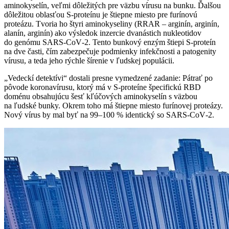
aminokyselín, veľmi dôležitých pre väzbu vírusu na bunku. Ďalšou
dôležitou oblasťou S-proteínu je štiepne miesto pre furínovú
proteázu. Tvoria ho štyri aminokyseliny (RRAR – arginín, arginín,
alanín, arginín) ako výsledok inzercie dvanástich nukleotidov
do genómu SARS‑CoV‑2. Tento bunkový enzým štiepi S-proteín
na dve časti, čím zabezpečuje podmienky infekčnosti a patogenity
vírusu, a teda jeho rýchle šírenie v ľudskej populácii.
„Vedeckí detektívi“ dostali presne vymedzené zadanie: Pátrať po
pôvode koronavírusu, ktorý má v S-proteíne špecifickú RBD
doménu obsahujúcu šesť kľúčových aminokyselín s väzbou
na ľudské bunky. Okrem toho má štiepne miesto furínovej proteázy.
Nový vírus by mal byť na 99–100 % identický so SARS‑CoV‑2.