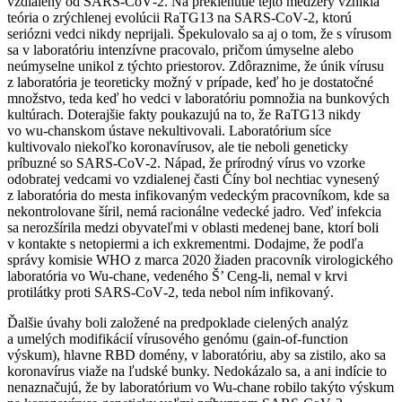
vzdialený od SARS‑CoV‑2. Na preklenutie tejto medzery vznikla
teória o zrýchlenej evolúcii RaTG13 na SARS‑CoV‑2, ktorú
seriózni vedci nikdy neprijali. Špekulovalo sa aj o tom, že s vírusom
sa v laboratóriu intenzívne pracovalo, pričom úmyselne alebo
neúmyselne unikol z týchto priestorov. Zdôraznime, že únik vírusu
z laboratória je teoreticky možný v prípade, keď ho je dostatočné
množstvo, teda keď ho vedci v laboratóriu pomnožia na bunkových
kultúrach. Doterajšie fakty poukazujú na to, že RaTG13 nikdy
vo wu-chanskom ústave nekultivovali. Laboratórium síce
kultivovalo niekoľko koronavírusov, ale tie neboli geneticky
príbuzné so SARS‑CoV‑2. Nápad, že prírodný vírus vo vzorke
odobratej vedcami vo vzdialenej časti Číny bol nechtiac vynesený
z laboratória do mesta infikovaným vedeckým pracovníkom, kde sa
nekontrolovane šíril, nemá racionálne vedecké jadro. Veď infekcia
sa nerozšírila medzi obyvateľmi v oblasti medenej bane, ktorí boli
v kontakte s netopiermi a ich exkrementmi. Dodajme, že podľa
správy komisie WHO z marca 2020 žiaden pracovník virologického
laboratória vo Wu-chane, vedeného Š’ Ceng-li, nemal v krvi
protilátky proti SARS‑CoV‑2, teda nebol ním infikovaný.
Ďalšie úvahy boli založené na predpoklade cielených analýz
a umelých modifikácií vírusového genómu (gain‑of‑function
výskum), hlavne RBD domény, v laboratóriu, aby sa zistilo, ako sa
koronavírus viaže na ľudské bunky. Nedokázalo sa, a ani indície to
nenaznačujú, že by laboratórium vo Wu-chane robilo takýto výskum