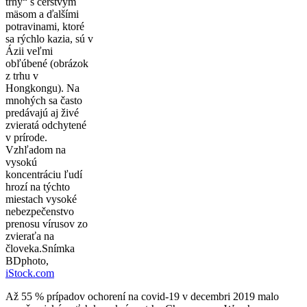
trhy“ s čerstvým
mäsom a ďalšími
potravinami, ktoré
sa rýchlo kazia, sú v
Ázii veľmi
obľúbené (obrázok
z trhu v
Hongkongu). Na
mnohých sa často
predávajú aj živé
zvieratá odchytené
v prírode.
Vzhľadom na
vysokú
koncentráciu ľudí
hrozí na týchto
miestach vysoké
nebezpečenstvo
prenosu vírusov zo
zvieraťa na
človeka.
Snímka
BDphoto,
iStock.com
Až 55 % prípadov ochorení na covid-19 v decembri 2019 malo