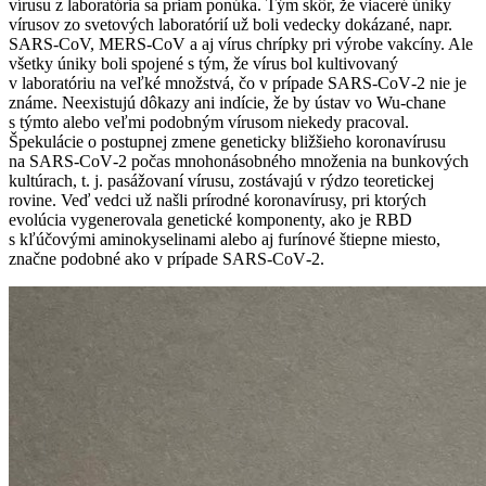
vírusu z laboratória sa priam ponúka. Tým skôr, že viaceré úniky
vírusov zo svetových laboratórií už boli vedecky dokázané, napr.
SARS-CoV, MERS‑CoV a aj vírus chrípky pri výrobe vakcíny. Ale
všetky úniky boli spojené s tým, že vírus bol kultivovaný
v laboratóriu na veľké množstvá, čo v prípade SARS‑CoV‑2 nie je
známe. Neexistujú dôkazy ani indície, že by ústav vo Wu-chane
s týmto alebo veľmi podobným vírusom niekedy pracoval.
Špekulácie o postupnej zmene geneticky bližšieho koronavírusu
na SARS‑CoV‑2 počas mnohonásobného množenia na bunkových
kultúrach, t. j. pasážovaní vírusu, zostávajú v rýdzo teoretickej
rovine. Veď vedci už našli prírodné koronavírusy, pri ktorých
evolúcia vygenerovala genetické komponenty, ako je RBD
s kľúčovými aminokyselinami alebo aj furínové štiepne miesto,
značne podobné ako v prípade SARS‑CoV‑2.