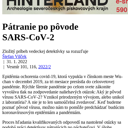
Pátranie po pôvode
SARS‑CoV‑2
Zložitý príbeh vedeckej detektívky sa rozuzľuje
Štefan Vilček
| 31. 1. 2022
| Vesmír 101, 116,
2022/2
Epidémia ochorenia covid-19, ktorá vypukla v čínskom meste Wu-
chan v decembri 2019, za tri mesiace prerástla do celosvetovej
pandémie. Rýchle šírenie pandémie po celom svete zákonite
vyvoláva tlak na zodpovedanie naliehavých otázok: Aký je pôvod
vírusu SARS‑CoV‑2? Vznikol prirodzeným vývojom, alebo unikol
z laboratória? A nie je to len samoúčelná zvedavosť. Keď budeme
poznať pôvod vírusu, možno nám to pomôže predchádzať budúcim
koronavírusovým epidémiám a pandémiám.
Proces hľadania kvalifikovaných odpovedí na nastolené otázky sa
podobá práci detektívov pátrajúcich po páchateľovi. V úlohe