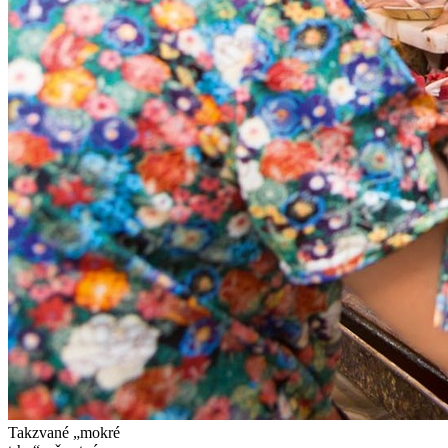
Takzvané „mokré