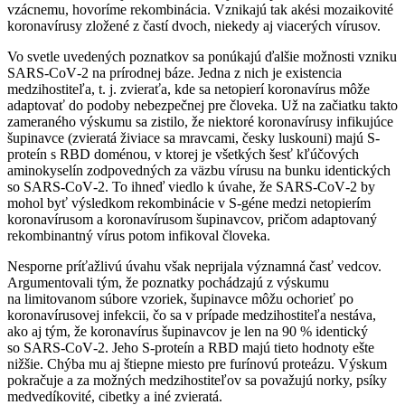
vzácnemu, hovoríme rekombinácia. Vznikajú tak akési mozaikovité
koronavírusy zložené z častí dvoch, niekedy aj viacerých vírusov.
Vo svetle uvedených poznatkov sa ponúkajú ďalšie možnosti vzniku
SARS‑CoV‑2 na prírodnej báze. Jedna z nich je existencia
medzihostiteľa, t. j. zvieraťa, kde sa netopierí koronavírus môže
adaptovať do podoby nebezpečnej pre človeka. Už na začiatku takto
zameraného výskumu sa zistilo, že niektoré koronavírusy infikujúce
šupinavce (zvieratá živiace sa mravcami, česky luskouni) majú S-
proteín s RBD doménou, v ktorej je všetkých šesť kľúčových
aminokyselín zodpovedných za väzbu vírusu na bunku identických
so SARS‑CoV‑2. To ihneď viedlo k úvahe, že SARS‑CoV‑2 by
mohol byť výsledkom rekombinácie v S-géne medzi netopierím
koronavírusom a koronavírusom šupinavcov, pričom adaptovaný
rekombinantný vírus potom infikoval človeka.
Nesporne príťažlivú úvahu však neprijala významná časť vedcov.
Argumentovali tým, že poznatky pochádzajú z výskumu
na limitovanom súbore vzoriek, šupinavce môžu ochorieť po
koronavírusovej infekcii, čo sa v prípade medzihostiteľa nestáva,
ako aj tým, že koronavírus šupinavcov je len na 90 % identický
so SARS‑CoV‑2. Jeho S-proteín a RBD majú tieto hodnoty ešte
nižšie. Chýba mu aj štiepne miesto pre furínovú proteázu. Výskum
pokračuje a za možných medzihostiteľov sa považujú norky, psíky
medvedíkovité, cibetky a iné zvieratá.