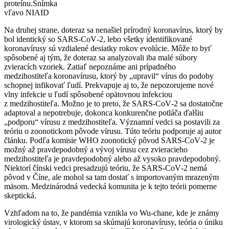
proteínu.
Snímka
vľavo NIAID
Na druhej strane, doteraz sa nenašiel prírodný koronavírus, ktorý by
bol identický so SARS‑CoV‑2, lebo všetky identifikované
koronavírusy sú vzdialené desiatky rokov evolúcie. Môže to byť
spôsobené aj tým, že doteraz sa analyzovali iba malé súbory
zvieracích vzoriek. Zatiaľ nepoznáme ani prípadného
medzihostiteľa koronavírusu, ktorý by „upravil“ vírus do podoby
schopnej infikovať ľudí. Prekvapuje aj to, že nepozorujeme nové
vlny infekcie u ľudí spôsobené opätovnou infekciou
z medzihostiteľa. Možno je to preto, že SARS‑CoV‑2 sa dostatočne
adaptoval a nepotrebuje, dokonca konkurenčne potláča ďalšiu
„podporu“ vírusu z medzihostiteľa. Významní vedci sa postavili za
teóriu o zoonotickom pôvode vírusu. Túto teóriu podporuje aj autor
článku. Podľa komisie WHO zoonotický pôvod SARS‑CoV‑2 je
možný až pravdepodobný a vývoj vírusu cez zvieracieho
medzihostiteľa je pravdepodobný alebo až vysoko pravdepodobný.
Niektorí čínski vedci presadzujú teóriu, že SARS‑CoV‑2 nemá
pôvod v Číne, ale mohol sa tam dostať s importovaným mrazeným
mäsom. Medzinárodná vedecká komunita je k tejto teórii pomerne
skeptická.
Vzhľadom na to, že pandémia vznikla vo Wu-chane, kde je známy
virologický ústav, v ktorom sa skúmajú koronavírusy, teória o úniku