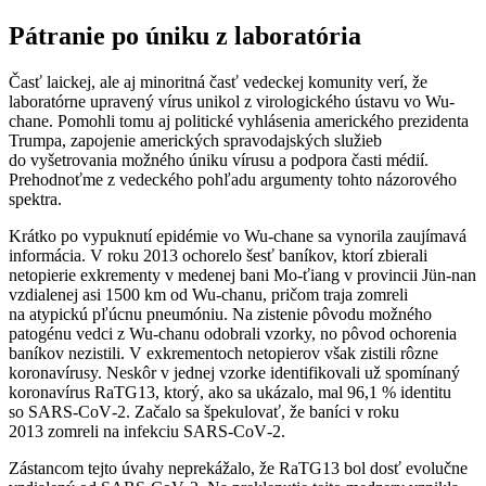
Pátranie po úniku z laboratória
Časť laickej, ale aj minoritná časť vedeckej komunity verí, že
laboratórne upravený vírus unikol z virologického ústavu vo Wu-
chane. Pomohli tomu aj politické vyhlásenia amerického prezidenta
Trumpa, zapojenie amerických spravodajských služieb
do vyšetrovania možného úniku vírusu a podpora časti médií.
Prehodnoťme z vedeckého pohľadu argumenty tohto názorového
spektra.
Krátko po vypuknutí epidémie vo Wu-chane sa vynorila zaujímavá
informácia. V roku 2013 ochorelo šesť baníkov, ktorí zbierali
netopierie exkrementy v medenej bani Mo-ťiang v provincii Jün-nan
vzdialenej asi 1500 km od Wu-chanu, pričom traja zomreli
na atypickú pľúcnu pneumóniu. Na zistenie pôvodu možného
patogénu vedci z Wu-chanu odobrali vzorky, no pôvod ochorenia
baníkov nezistili. V exkrementoch netopierov však zistili rôzne
koronavírusy. Neskôr v jednej vzorke identifikovali už spomínaný
koronavírus RaTG13, ktorý, ako sa ukázalo, mal 96,1 % identitu
so SARS‑CoV‑2. Začalo sa špekulovať, že baníci v roku
2013 zomreli na infekciu SARS‑CoV‑2.
Zástancom tejto úvahy neprekážalo, že RaTG13 bol dosť evolučne