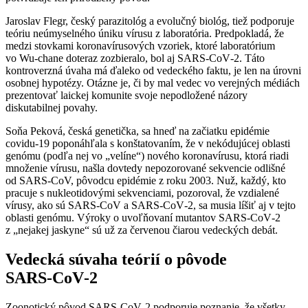
Jaroslav Flegr, český parazitológ a evolučný biológ, tiež podporuje
teóriu neúmyselného úniku vírusu z laboratória. Predpokladá, že
medzi stovkami koronavírusových vzoriek, ktoré laboratórium
vo Wu-chane doteraz zozbieralo, bol aj SARS‑CoV‑2. Táto
kontroverzná úvaha má ďaleko od vedeckého faktu, je len na úrovni
osobnej hypotézy. Otázne je, či by mal vedec vo verejných médiách
prezentovať laickej komunite svoje nepodložené názory
diskutabilnej povahy.
Soňa Peková, česká genetička, sa hneď na začiatku epidémie
covidu-19 poponáhľala s konštatovaním, že v nekódujúcej oblasti
genómu (podľa nej vo „velíne“) nového koronavírusu, ktorá riadi
množenie vírusu, našla dovtedy nepozorované sekvencie odlišné
od SARS-CoV, pôvodcu epidémie z roku 2003. Nuž, každý, kto
pracuje s nukleotidovými sekvenciami, pozoroval, že vzdialené
vírusy, ako sú SARS-CoV a SARS‑CoV‑2, sa musia líšiť aj v tejto
oblasti genómu. Výroky o uvoľňovaní mutantov SARS‑CoV‑2
z „nejakej jaskyne“ sú už za červenou čiarou vedeckých debát.
Vedecká súvaha teórií o pôvode
SARS‑CoV‑2
Zoonotický pôvod SARS‑CoV‑2 podporuje poznanie, že všetky