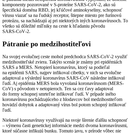
komponenty pozorované v S-proteíne SARS‑CoV‑2, ako sú
špecifická doména RBD, jej kľúčové aminokyseliny, schopnosť
vírusu viazať sa na ľudský receptor, štiepne miesto pre furínovú
proteázu, sa nachádzajú aj pri niektorých iných koronavírusoch. To
všetko sú dôležité míľniky na ceste k hľadaniu pôvodu
SARS‑CoV‑2.
Pátranie po medzihostiteľovi
Na svojej evolučnej ceste mohol predchodca SARS‑CoV‑2 využiť
medzihostiteľské zviera. Takýto scenár je známy pri epidémiách
SARS a MERS. Netopierí koronavírus, ktorý sa podieľal
na epidémii SARS, najprv infikoval cibetky, v nich sa evolučne
adaptoval a výsledný koronavírus SARS-CoV následne infikoval
ľudí. Aj epidémia MERS bola vyvolaná koronavírusom (MERS-
CoV) s pôvodom v netopieroch. Ten sa cez ťavy adaptoval
do formy schopnej smrteľne infikovať ľudí. V prípade iného
koronavírusu pochádzajúceho z hlodavcov bol medzihostiteľom
hovädzí dobytok a adaptovaný vírus bol potom schopný infikovať
ľudí.
Niektoré koronavírusy využívajú na svoje šírenie ďalšiu schopnosť
– výmenu časti genetickej informácie medzi dvoma koronavírusmi,
ktoré súčasne infikujú bunku. Tomuto javu, v prírode vôbec nie