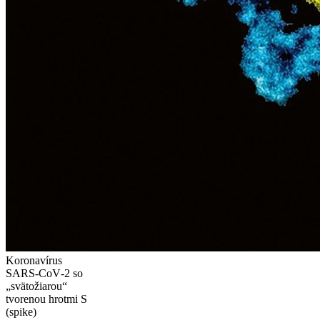
Koronavírus
SARS‑CoV‑2 so
„svätožiarou“
tvorenou hrotmi S
(spike)