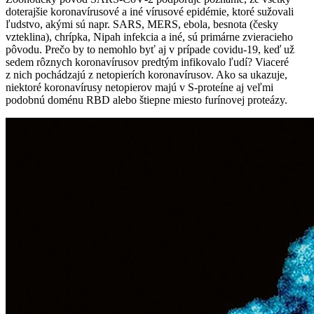
doterajšie koronavírusové a iné vírusové epidémie, ktoré sužovali
ľudstvo, akými sú napr. SARS, MERS, ebola, besnota (česky
vzteklina), chrípka, Nipah infekcia a iné, sú primárne zvieracieho
pôvodu. Prečo by to nemohlo byť aj v prípade covidu-19, keď už
sedem rôznych koronavírusov predtým infikovalo ľudí? Viaceré
z nich pochádzajú z netopierích koronavírusov. Ako sa ukazuje,
niektoré koronavírusy netopierov majú v S-proteíne aj veľmi
podobnú doménu RBD alebo štiepne miesto furínovej proteázy.