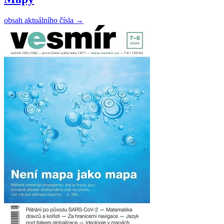
obsah aktuálního čísla
→