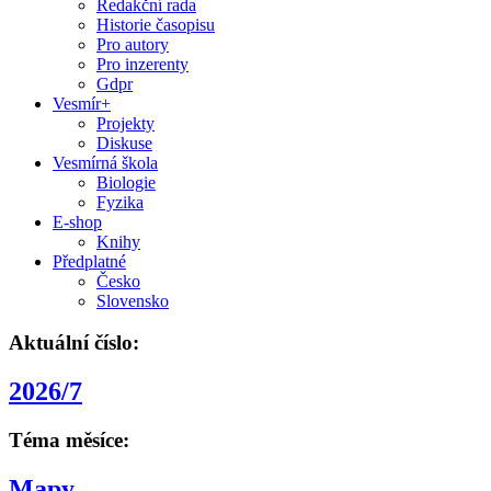
Redakční rada
Historie časopisu
Pro autory
Pro inzerenty
Gdpr
Vesmír+
Projekty
Diskuse
Vesmírná škola
Biologie
Fyzika
E-shop
Knihy
Předplatné
Česko
Slovensko
Aktuální číslo:
2026/7
Téma měsíce:
Mapy