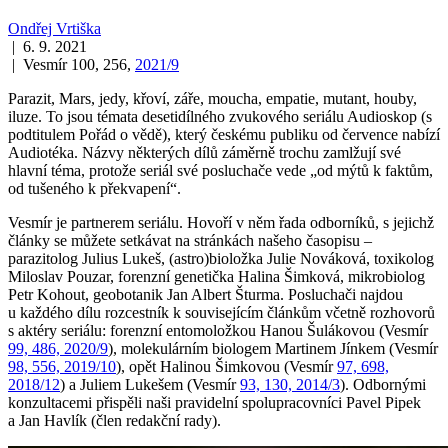
Ondřej Vrtiška
| 6. 9. 2021
| Vesmír 100, 256,
2021/9
Parazit, Mars, jedy, křoví, záře, moucha, empatie, mutant, houby,
iluze. To jsou témata desetidílného zvukového seriálu Audioskop (s
podtitulem Pořád o vědě), který českému publiku od července nabízí
Audiotéka. Názvy některých dílů záměrně trochu zamlžují své
hlavní téma, protože seriál své posluchače vede „od mýtů k faktům,
od tušeného k překvapení“.
Vesmír je partnerem seriálu. Hovoří v něm řada odborníků, s jejichž
články se můžete setkávat na stránkách našeho časopisu –
parazitolog Julius Lukeš, (astro)bioložka Julie Nováková, toxikolog
Miloslav Pouzar, forenzní genetička Halina Šimková, mikrobiolog
Petr Kohout, geobotanik Jan Albert Šturma. Posluchači najdou
u každého dílu rozcestník k souvisejícím článkům včetně rozhovorů
s aktéry seriálu: forenzní entomoložkou Hanou Šulákovou (Vesmír
99, 486, 2020/9
), molekulárním biologem Martinem Jínkem (Vesmír
98, 556, 2019/10
), opět Halinou Šimkovou (Vesmír
97, 698,
2018/12
) a Juliem Lukešem (Vesmír
93, 130, 2014/3
). Odbornými
konzultacemi přispěli naši pravidelní spolupracovníci Pavel Pipek
a Jan Havlík (člen redakční rady).