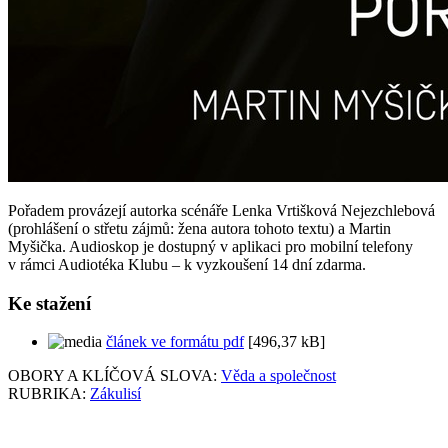
Pořadem provázejí autorka scénáře Lenka Vrtišková Nejezchlebová
(prohlášení o střetu zájmů: žena autora tohoto textu) a Martin
Myšička. Audioskop je dostupný v aplikaci pro mobilní telefony
v rámci Audiotéka Klubu – k vyzkoušení 14 dní zdarma.
Ke stažení
článek ve formátu pdf
[496,37 kB]
OBORY A KLÍČOVÁ SLOVA:
Věda a společnost
RUBRIKA:
Zákulisí