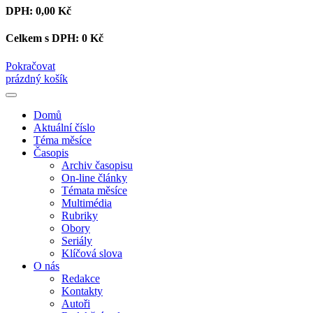
DPH:
0,00 Kč
Celkem s DPH:
0 Kč
Pokračovat
prázdný košík
Domů
Aktuální číslo
Téma měsíce
Časopis
Archiv časopisu
On-line články
Témata měsíce
Multimédia
Rubriky
Obory
Seriály
Klíčová slova
O nás
Redakce
Kontakty
Autoři