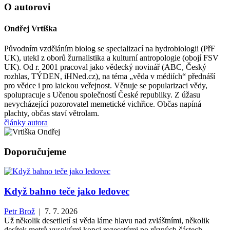
O autorovi
Ondřej Vrtiška
Původním vzděláním biolog se specializací na hydrobiologii (PřF
UK), utekl z oborů žurnalistika a kulturní antropologie (obojí FSV
UK). Od r. 2001 pracoval jako vědecký novinář (ABC, Český
rozhlas, TÝDEN, iHNed.cz), na téma „věda v médiích“ přednáší
pro vědce i pro laickou veřejnost. Věnuje se popularizaci vědy,
spolupracuje s Učenou společností České republiky. Z úžasu
nevycházející pozorovatel memetické vichřice. Občas napíná
plachty, občas staví větrolam.
články autora
Doporučujeme
Když bahno teče jako ledovec
Petr Brož
| 7. 7. 2026
Už několik desetiletí si věda láme hlavu nad zvláštními, několik
desítek metrů vysokými kopci rozesetými po různých částech