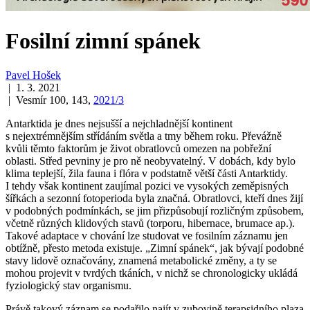
Fosilní zimní spánek
Pavel Hošek
| 1. 3. 2021
| Vesmír 100, 143,
2021/3
Antarktida je dnes nejsušší a nejchladnější kontinent
s nejextrémnějším střídáním světla a tmy během roku. Převážně
kvůli těmto faktorům je život obratlovců omezen na pobřežní
oblasti. Střed pevniny je pro ně neobyvatelný. V dobách, kdy bylo
klima teplejší, žila fauna i flóra v podstatně větší části Antarktidy.
I tehdy však kontinent zaujímal pozici ve vysokých zeměpisných
šířkách a sezonní fotoperioda byla značná. Obratlovci, kteří dnes žijí
v podobných podmínkách, se jim přizpůsobují rozličným způsobem,
včetně různých klidových stavů (torporu, hibernace, brumace ap.).
Takové adaptace v chování lze studovat ve fosilním záznamu jen
obtížně, přesto metoda existuje. „Zimní spánek“, jak bývají podobné
stavy lidově označovány, znamená metabolické změny, a ty se
mohou projevit v tvrdých tkáních, v nichž se chronologicky ukládá
fyziologický stav organismu.
Právě takový záznam se podařilo najít v zubovině terapsidního plaza