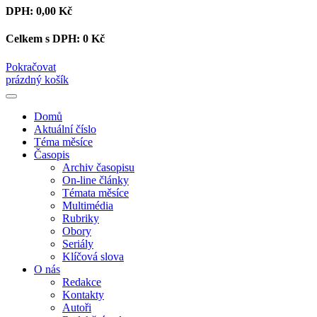
DPH:
0,00 Kč
Celkem s DPH:
0 Kč
Pokračovat
prázdný košík
Domů
Aktuální číslo
Téma měsíce
Časopis
Archiv časopisu
On-line články
Témata měsíce
Multimédia
Rubriky
Obory
Seriály
Klíčová slova
O nás
Redakce
Kontakty
Autoři