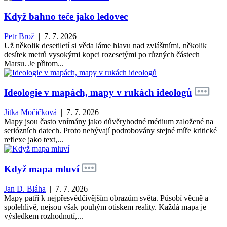
Když bahno teče jako ledovec
Petr Brož
| 7. 7. 2026
Už několik desetiletí si věda láme hlavu nad zvláštními, několik
desítek metrů vysokými kopci rozesetými po různých částech
Marsu. Je přitom...
Ideologie v mapách, mapy v rukách ideologů
Jitka Močičková
| 7. 7. 2026
Mapy jsou často vnímány jako důvěryhodné médium založené na
seriózních datech. Proto nebývají podrobovány stejné míře kritické
reflexe jako text,...
Když mapa mluví
Jan D. Bláha
| 7. 7. 2026
Mapy patří k nejpřesvědčivějším obrazům světa. Působí věcně a
spolehlivě, nejsou však pouhým otiskem reality. Každá mapa je
výsledkem rozhodnutí,...