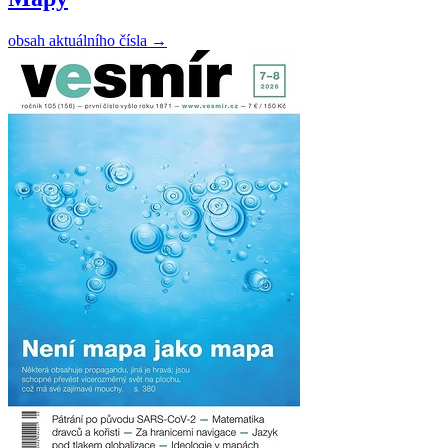
obsah aktuálního čísla
→