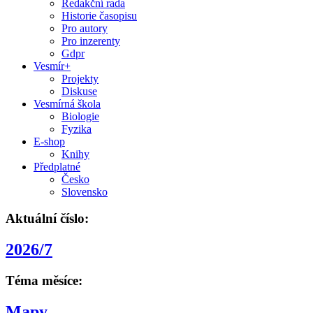
Redakční rada
Historie časopisu
Pro autory
Pro inzerenty
Gdpr
Vesmír+
Projekty
Diskuse
Vesmírná škola
Biologie
Fyzika
E-shop
Knihy
Předplatné
Česko
Slovensko
Aktuální číslo:
2026/7
Téma měsíce:
Mapy