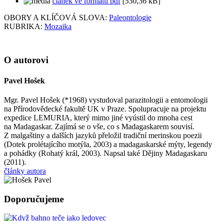
článek ve formátu pdf
[530,36 kB]
OBORY A KLÍČOVÁ SLOVA:
Paleontologie
RUBRIKA:
Mozaika
O autorovi
Pavel Hošek
Mgr. Pavel Hošek (*1968) vystudoval parazitologii a entomologii
na Přírodovědecké fakultě UK v Praze. Spolupracuje na projektu
expedice LEMURIA, který mimo jiné vyústil do mnoha cest
na Madagaskar. Zajímá se o vše, co s Madagaskarem souvisí.
Z malgaštiny a dalších jazyků přeložil tradiční merinskou poezii
(Dotek prolétajícího motýla, 2003) a madagaskarské mýty, legendy
a pohádky (Rohatý král, 2003). Napsal také Dějiny Madagaskaru
(2011).
články autora
Doporučujeme