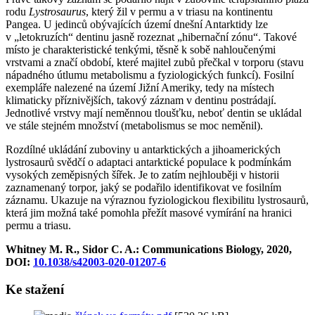
rodu
Lystrosaurus
, který žil v permu a v triasu na kontinentu
Pangea. U jedinců obývajících území dnešní Antarktidy lze
v „letokruzích“ dentinu jasně rozeznat „hibernační zónu“. Takové
místo je charakteristické tenkými, těsně k sobě nahloučenými
vrstvami a značí období, které majitel zubů přečkal v torporu (stavu
nápadného útlumu metabolismu a fyziologických funkcí). Fosilní
exempláře nalezené na území Jižní Ameriky, tedy na místech
klimaticky příznivějších, takový záznam v dentinu postrádají.
Jednotlivé vrstvy mají neměnnou tloušťku, neboť dentin se ukládal
ve stále stejném množství (metabolismus se moc neměnil).
Rozdílné ukládání zuboviny u antarktických a jihoamerických
lystrosaurů svědčí o adaptaci antarktické populace k podmínkám
vysokých zeměpisných šířek. Je to zatím nejhlouběji v historii
zaznamenaný torpor, jaký se podařilo identifikovat ve fosilním
záznamu. Ukazuje na výraznou fyziologickou flexibilitu lystrosaurů,
která jim možná také pomohla přežít masové vymírání na hranici
permu a triasu.
Whitney M. R., Sidor C. A.: Communications Biology, 2020,
DOI:
10.1038/s42003-020-01207-6
Ke stažení