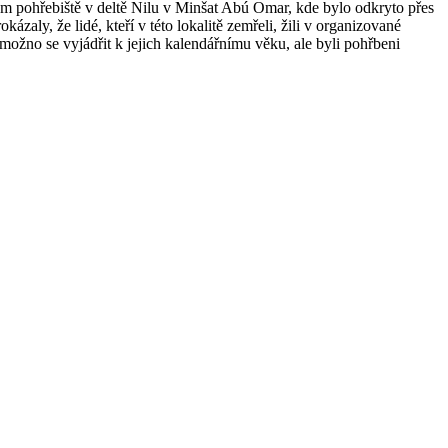
gům pohřebiště v deltě Nilu v Minšat Abú Omar, kde bylo odkryto přes
y, že lidé, kteří v této lokalitě zemřeli, žili v organizované
 možno se vyjádřit k jejich kalendářnímu věku, ale byli pohřbeni