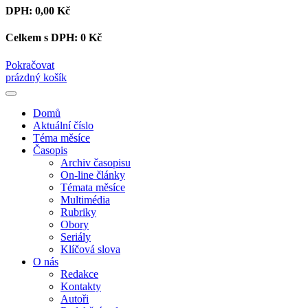
DPH:
0,00 Kč
Celkem s DPH:
0 Kč
Pokračovat
prázdný košík
Domů
Aktuální číslo
Téma měsíce
Časopis
Archiv časopisu
On-line články
Témata měsíce
Multimédia
Rubriky
Obory
Seriály
Klíčová slova
O nás
Redakce
Kontakty
Autoři