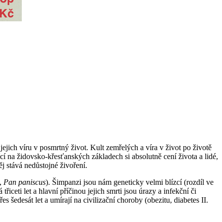
ejich víru v posmrtný život. Kult zemřelých a víra v život po životě
í na židovsko-křesťanských základech si absolutně cení života a lidé,
j stává nedůstojné živoření.
o,
Pan paniscus
). Šimpanzi jsou nám geneticky velmi blízcí (rozdíl ve
ceti let a hlavní příčinou jejich smrti jsou úrazy a infekční či
es šedesát let a umírají na civilizační choroby (obezitu, diabetes II.