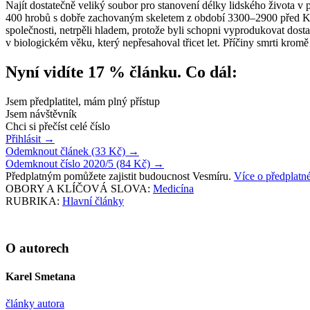
Najít dostatečně veliký soubor pro stanovení délky lidského života v
400 hrobů s dobře zachovaným skeletem z období 3300–2900 před Krist
společnosti, netrpěli hladem, protože byli schopni vyprodukovat dosta
v biologickém věku, který nepřesahoval třicet let. Příčiny smrti kromě
Nyní vidíte 17 % článku. Co dál:
Jsem předplatitel, mám plný přístup
Jsem návštěvník
Chci si přečíst celé číslo
Přihlásit
→
Odemknout článek (33 Kč)
→
Odemknout číslo 2020/5 (84 Kč)
→
Předplatným pomůžete zajistit budoucnost Vesmíru.
Více o předplat
OBORY A KLÍČOVÁ SLOVA:
Medicína
RUBRIKA:
Hlavní články
O autorech
Karel Smetana
články autora