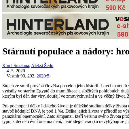
Stárnutí populace a nádory: hr
Karel Smetana
,
Aleksi Šedo
| 4. 5. 2020
| Vesmír 99, 292,
2020/5
Strach ze smrti provází člověka po celou jeho historii. Lovci mamutů 
vyústily ve starém Egyptě do mumifikace a složitých pohřebních rituá
kterým byl dán dar víry, doufají ve zmrtvýchvstání a ve věčný život. 
Pro pochopení délky lidského života je důležité studium délky život
stavbě kódující DNA je pod 1 %). Délka jejich života v přírodě se význ
parazitární onemocnění. Zato šimpanzi, kteří většinu svého života prožil
typu, srdečně-cévní onemocnění, neurodegeneraci) a nevyhýbají se jim