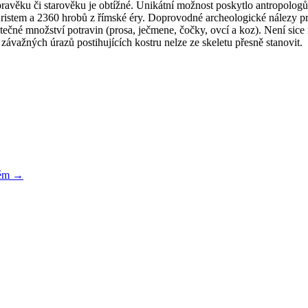
 pravěku či starověku je obtížné. Unikátní možnost poskytlo antropolo
em a 2360 hrobů z římské éry. Doprovodné archeologické nálezy prokázal
tečné množství potravin (prosa, ječmene, čočky, ovcí a koz). Není sice
 závažných úrazů postihujících kostru nelze ze skeletu přesně stanovit.
ném
→