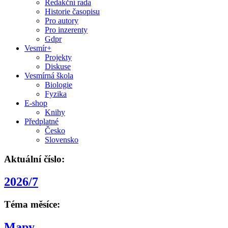
Redakční rada
Historie časopisu
Pro autory
Pro inzerenty
Gdpr
Vesmír+
Projekty
Diskuse
Vesmírná škola
Biologie
Fyzika
E-shop
Knihy
Předplatné
Česko
Slovensko
Aktuální číslo:
2026/7
Téma měsíce:
Mapy