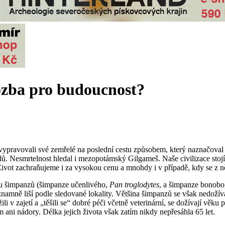
ozba pro budoucnost?
vypravovali své zemřelé na poslední cestu způsobem, který naznačoval j
lů. Nesmrtelnost hledal i mezopotámský Gilgameš. Naše civilizace stojíc
Život zachraňujeme i za vysokou cenu a mnohdy i v případě, kdy se z ně
a u šimpanzů (šimpanze učenlivého,
Pan troglodytes
, a šimpanze bonob
amně liší podle sledované lokality. Většina šimpanzů se však nedožívá tři
i v zajetí a „těšili se“ dobré péči včetně veterinární, se dožívají věku př
 ani nádory. Délka jejich života však zatím nikdy nepřesáhla 65 let.