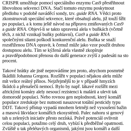
CRISPR umožňuje pomocí speciálního enzymu Cas9 přestřihnout
libovolnou sekvenci DNA. Stačí tomuto enzymu poskytnout
předlohu v podobě naváděcí sondy, tzv.
guide RNA
. Vědci proto
zkonstruovali speciální sekvence, které obsahují alelu, již touží šířit
po populaci, a k tomu ještě návod na přípravu zmiňovaných
Cas9
a
guide RNA
. Objeví-li se takto upravená alela v buňkách (včetně
těch, z nichž vznikají buňky pohlavní),
Cas9
a
guide RNA
společnými silami poškodí konkurenční alelu. Buňka se snaží
rozstřiženou DNA opravit, k čemuž může jako vzor použít druhou
dostupnou alelu. Tím se kýžená alela vlastně zkopíruje
a pravděpodobnost přenosu do další generace zvýší z padesáti na sto
procent.
Takové hrátky ale jistě neprovádíme jen proto, abychom posmrtně
škádlili Johanna Gregora. Rozšířit v populaci nějakou alelu může
mít velice reálný přínos. Nejzřejmější to je v případě hmyzích
škůdců a přenašečů nemocí. Bylo by např. lákavé rozšířit mezi
africkými komáry alely nesoucí rezistenci k malárii a ulevit tak
domorodé populaci. Nebo rovnou gen neplodnosti, který komáří
populace zredukuje bez nutnosti nasazovat totální pesticidy typu
DDT. Takový přístup vypadá mnohem šetrněji než vysoušení bažin
a masová likvidace komářích ekosystémů. Palec nahoru si genový
tah u zelených iniciativ přesto nezíská. Právě potenciál ovlivnit
celou populaci, potažmo celý druh, vybízí k předběžné opatrnosti.
Zvláště u tak přelétavých organismů, jakými jsou komáři a další