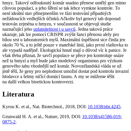
hmyz. Takový odfouknutý komár snadno přenese umělý gen mimo
cílovou populaci, a jeho šíření se tak lehce vymkne kontrole. To
není ideální stav přinejmenším ve fázi testování případných
nežádoucích vedlejších účinků.Ačkoliv byl genový tah doposud
testován zejména u hmyzu, v současnosti se objevují studie
naznačující jeho
uplatnitelnost i u savců
. Jedna taková práce
ukazuje, jak lze pomocí CRISPR zvýšit šanci přenosu alely pro
bílou srst u laboratorních myší. Maximální úspěšnost sice činila jen
okolo 70 %, a to ještě pouze v mateřské linii, jako první vlaštovka to
ale vypadá nadějně. Ekologická hnutí mají o důvod víc k panice. Je
však třeba přiznat, že savčí populace se přece jen kontroluje snáze
než ta hmyzí a myš bude jako modelový organismus pro výzkum
genového tahu vhodnější než komár. Novozélandská vláda se už
jistě těší, že geny pro neplodnost umožní dostat pod kontrolu invazní
hlodavce a šelmy ničící domácí faunu. A my se můžeme těšit
na další velkou bioetickou kontroverzi.
Literatura
Kyrou K. et al., Nat. Biotechnol., 2018, DOI:
10.1038/nbt.4245
.
Grunwald H. A. et al., Nature, 2019, DOI:
10.1038/s41586-019-
0875-2
.