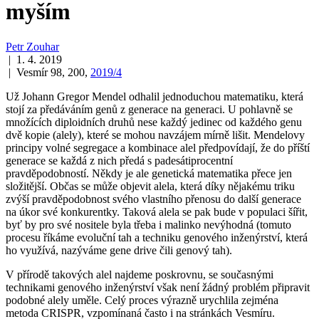
myším
Petr Zouhar
| 1. 4. 2019
| Vesmír 98, 200,
2019/4
Už Johann Gregor Mendel odhalil jednoduchou matematiku, která
stojí za předáváním genů z generace na generaci. U pohlavně se
množících diploidních druhů nese každý jedinec od každého genu
dvě kopie (alely), které se mohou navzájem mírně lišit. Mendelovy
principy volné segregace a kombinace alel předpovídají, že do příští
generace se každá z nich předá s padesátiprocentní
pravděpodobností. Někdy je ale genetická matematika přece jen
složitější. Občas se může objevit alela, která díky nějakému triku
zvýší pravděpodobnost svého vlastního přenosu do další generace
na úkor své konkurentky. Taková alela se pak bude v populaci šířit,
byť by pro své nositele byla třeba i malinko nevýhodná (tomuto
procesu říkáme evoluční tah a techniku genového inženýrství, která
ho využívá, nazýváme gene drive čili genový tah).
V přírodě takových alel najdeme poskrovnu, se současnými
technikami genového inženýrství však není žádný problém připravit
podobné alely uměle. Celý proces výrazně urychlila zejména
metoda CRISPR, vzpomínaná často i na stránkách Vesmíru.