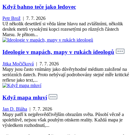
Když bahno teče jako ledovec
Petr Brož
| 7. 7. 2026
Už několik desetiletí si věda láme hlavu nad zvláštními, několik
desítek metrů vysokými kopci rozesetými po různých částech
Marsu. Je přitom...
Ideologie v mapách, mapy v rukách ideologů
Jitka Močičková
| 7. 7. 2026
Mapy jsou často vnímány jako důvěryhodné médium založené na
seriózních datech. Proto nebývají podrobovány stejné míře kritické
reflexe jako text,...
Když mapa mluví
Jan D. Bláha
| 7. 7. 2026
Mapy patří k nejpřesvědčivějším obrazům světa. Působí věcně a
spolehlivě, nejsou však pouhým otiskem reality. Každá mapa je
výsledkem rozhodnutí,...