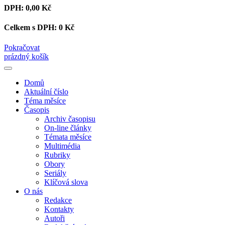
DPH:
0,00 Kč
Celkem s DPH:
0 Kč
Pokračovat
prázdný košík
Domů
Aktuální číslo
Téma měsíce
Časopis
Archiv časopisu
On-line články
Témata měsíce
Multimédia
Rubriky
Obory
Seriály
Klíčová slova
O nás
Redakce
Kontakty
Autoři