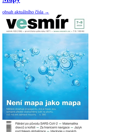
obsah aktuálního čísla
→