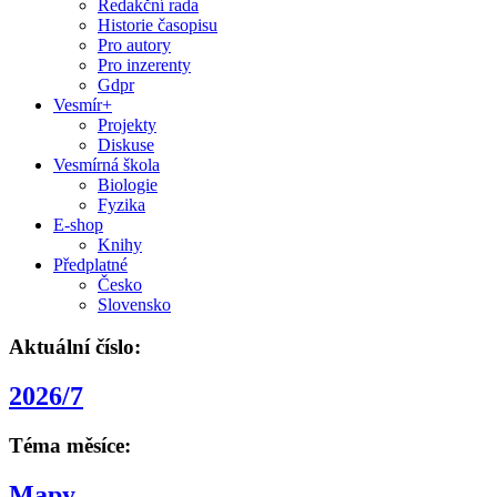
Redakční rada
Historie časopisu
Pro autory
Pro inzerenty
Gdpr
Vesmír+
Projekty
Diskuse
Vesmírná škola
Biologie
Fyzika
E-shop
Knihy
Předplatné
Česko
Slovensko
Aktuální číslo:
2026/7
Téma měsíce:
Mapy