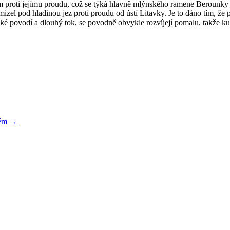
 proti jejímu proudu, což se týká hlavně mlýnského ramene Berounky 
zel pod hladinou jez proti proudu od ústí Litavky. Je to dáno tím, že 
ké povodí a dlouhý tok, se povodně obvykle rozvíjejí pomalu, takže k
ném
→