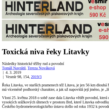
Toxická niva řeky Litavky
Následky historické těžby rud a povodní
Tomáš Navrátil
,
Tereza Nováková
| 4. 3. 2019
| Vesmír 98, 154,
2019/3
Řeka Litavka, ve starších pramenech též Litava, je jen 56 km dlouhá 
má víceméně podhorský charakter, a jak už napovídá její jméno, je „lí
Vloni 25. května 2018 o sobě zase dala Litavka vědět povodní, která m
vysokých srážkových úhrnech v prostoru Brd, které Litavka odvodňuje
Českého hydrometeorologického ústavu došlo od roku 1932 k povodni 