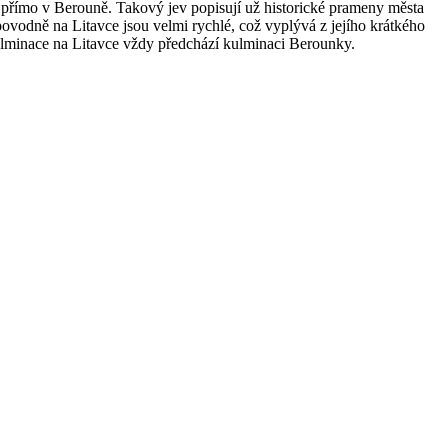
přímo v Berouně. Takový jev popisují už historické prameny města
povodně na Litavce jsou velmi rychlé, což vyplývá z jejího krátkého
ulminace na Litavce vždy předchází kulminaci Berounky.