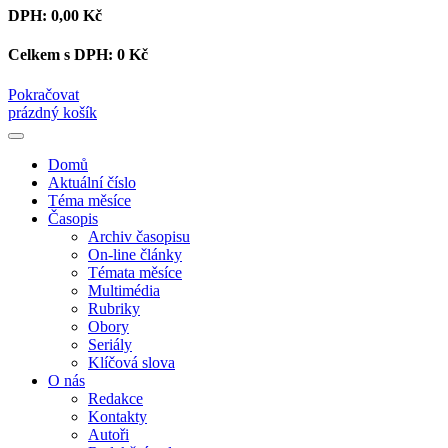
DPH:
0,00 Kč
Celkem s DPH:
0 Kč
Pokračovat
prázdný košík
Domů
Aktuální číslo
Téma měsíce
Časopis
Archiv časopisu
On-line články
Témata měsíce
Multimédia
Rubriky
Obory
Seriály
Klíčová slova
O nás
Redakce
Kontakty
Autoři