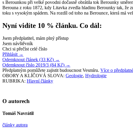
s Berounkou při velké povodni dočasně obrátila tok Berounky směrem
Berouna z roku 1872, kdy Litavka zvedla hladinu Berounky tak, že zmi
toku s vysokým spádem. Na rozdíl od toho na Berounce, která má vel
Nyní vidíte 10 % článku. Co dál:
Jsem předplatitel, mám plný přístup
Jsem návštěvník
Chci si přečíst celé číslo
Přihlásit
→
Odemknout článek (33 Kč)
→
Odemknout číslo 2019/3 (84 Kč)
→
Předplatným pomůžete zajistit budoucnost Vesmíru.
Více o předplat
OBORY A KLÍČOVÁ SLOVA:
Geologie
,
Hydrologie
RUBRIKA:
Hlavní články
O autorech
Tomáš Navrátil
články autora