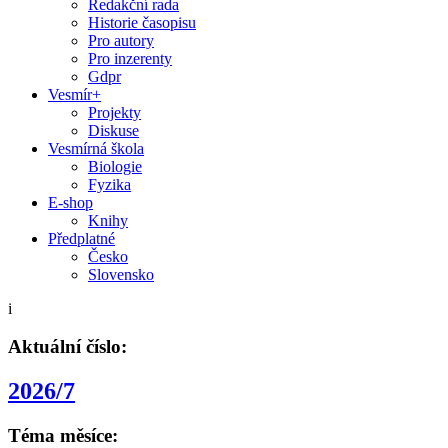
Redakční rada
Historie časopisu
Pro autory
Pro inzerenty
Gdpr
Vesmír+
Projekty
Diskuse
Vesmírná škola
Biologie
Fyzika
E-shop
Knihy
Předplatné
Česko
Slovensko
i
Aktuální číslo:
2026/7
Téma měsíce: