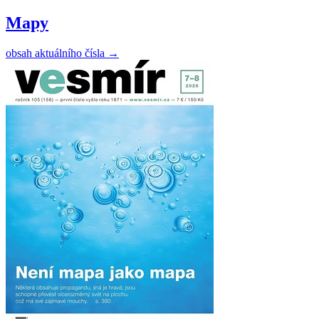
Mapy
obsah aktuálního čísla
→