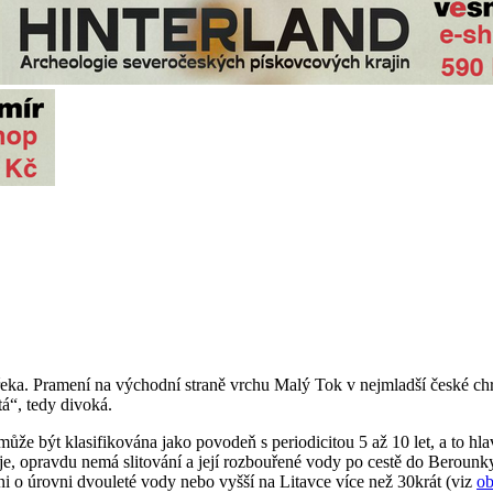
řeka. Pramení na východní straně vrchu Malý Tok v nejmladší české chrá
tá“, tedy divoká.
ůže být klasifikována jako povodeň s periodicitou 5 až 10 let, a to hla
, opravdu nemá slitování a její rozbouřené vody po cestě do Berounky, 
o úrovni dvouleté vody nebo vyšší na Litavce více než 30krát (viz
ob