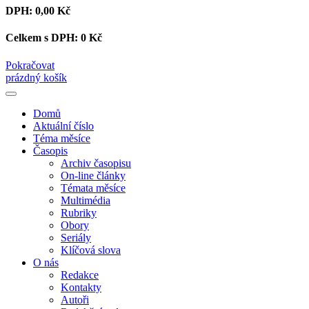
DPH:
0,00 Kč
Celkem s DPH:
0 Kč
Pokračovat
prázdný košík
Domů
Aktuální číslo
Téma měsíce
Časopis
Archiv časopisu
On-line články
Témata měsíce
Multimédia
Rubriky
Obory
Seriály
Klíčová slova
O nás
Redakce
Kontakty
Autoři