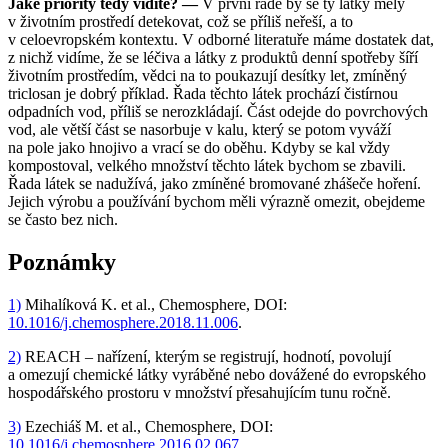
Jaké priority tedy vidíte? —
V první řadě by se ty látky měly
v životním prostředí detekovat, což se příliš neřeší, a to
v celoevropském kontextu. V odborné literatuře máme dostatek dat,
z nichž vidíme, že se léčiva a látky z produktů denní spotřeby šíří
životním prostředím, vědci na to poukazují desítky let, zmíněný
triclosan je dobrý příklad. Řada těchto látek prochází čistírnou
odpadních vod, příliš se nerozkládají. Část odejde do povrchových
vod, ale větší část se nasorbuje v kalu, který se potom vyváží
na pole jako hnojivo a vrací se do oběhu. Kdyby se kal vždy
kompostoval, velkého množství těchto látek bychom se zbavili.
Řada látek se nadužívá, jako zmíněné bromované zhášeče hoření.
Jejich výrobu a používání bychom měli výrazně omezit, obejdeme
se často bez nich.
Poznámky
1)
Mihalíková K. et al., Chemosphere, DOI:
10.1016/j.chemosphere.2018.11.006
.
2)
REACH – nařízení, kterým se registrují, hodnotí, povolují
a omezují chemické látky vyráběné nebo dovážené do evropského
hospodářského prostoru v množství přesahujícím tunu ročně.
3)
Ezechiáš M. et al., Chemosphere, DOI:
10.1016/j.chemosphere.2016.02.067
.