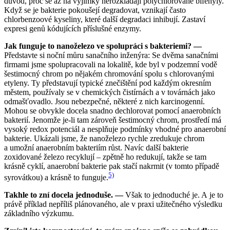
důvod, proč se až na výjimky nerozkládají polychlorované bifenyly.
Když se je bakterie pokoušejí degradovat, vznikají často
chlorbenzoové kyseliny, které další degradaci inhibují. Zastaví
expresi genů kódujících příslušné enzymy.
Jak funguje to nanoželezo ve spolupráci s bakteriemi? —
Představte si noční můru sanačního inženýra: Se dvěma sanačními
firmami jsme spolupracovali na lokalitě, kde byl v podzemní vodě
šestimocný chrom po nějakém chromování spolu s chlorovanými
etyleny. Ty představují typické znečištění pod každým okresním
městem, používaly se v chemických čistírnách a v továrnách jako
odmašťovadlo. Jsou nebezpečné, některé z nich karcinogenní.
Mohou se obvykle docela snadno dechlorovat pomocí anaerobních
bakterií. Jenomže je-li tam zároveň šestimocný chrom, prostředí má
vysoký redox potenciál a nesplňuje podmínky vhodné pro anaerobní
bakterie. Ukázali jsme, že nanoželezo rychle zredukuje chrom
a umožní anaerobním bakteriím růst. Navíc další bakterie
zoxidované železo recyklují – zpětně ho redukují, takže se tam
krásně cyklí, anaerobní bakterie pak stačí nakrmit (v tomto případě
5)
syrovátkou) a krásně to funguje.
Takhle to zní docela jednoduše. —
Však to jednoduché je. A je to
právě příklad nepříliš plánovaného, ale v praxi užitečného výsledku
základního výzkumu.