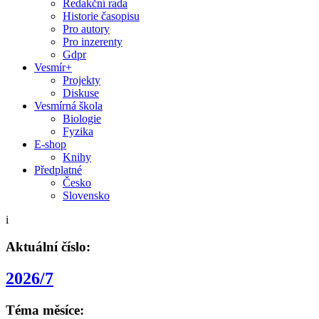
Redakční rada
Historie časopisu
Pro autory
Pro inzerenty
Gdpr
Vesmír+
Projekty
Diskuse
Vesmírná škola
Biologie
Fyzika
E-shop
Knihy
Předplatné
Česko
Slovensko
i
Aktuální číslo:
2026/7
Téma měsíce: