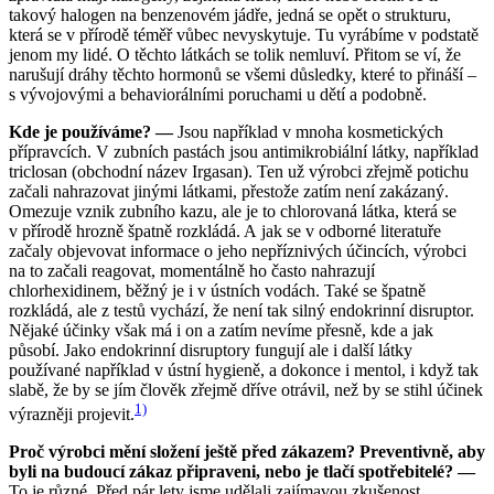
takový halogen na benzenovém jádře, jedná se opět o strukturu,
která se v přírodě téměř vůbec nevyskytuje. Tu vyrábíme v podstatě
jenom my lidé. O těchto látkách se tolik nemluví. Přitom se ví, že
narušují dráhy těchto hormonů se všemi důsledky, které to přináší –
s vývojovými a behaviorálními poruchami u dětí a podobně.
Kde je používáme? —
Jsou například v mnoha kosmetických
přípravcích. V zubních pastách jsou antimikrobiální látky, například
triclosan (obchodní název Irgasan). Ten už výrobci zřejmě potichu
začali nahrazovat jinými látkami, přestože zatím není zakázaný.
Omezuje vznik zubního kazu, ale je to chlorovaná látka, která se
v přírodě hrozně špatně rozkládá. A jak se v odborné literatuře
začaly objevovat informace o jeho nepříznivých účincích, výrobci
na to začali reagovat, momentálně ho často nahrazují
chlorhexidinem, běžný je i v ústních vodách. Také se špatně
rozkládá, ale z testů vychází, že není tak silný endokrinní disruptor.
Nějaké účinky však má i on a zatím nevíme přesně, kde a jak
působí. Jako endokrinní disruptory fungují ale i další látky
používané například v ústní hygieně, a dokonce i mentol, i když tak
slabě, že by se jím člověk zřejmě dříve otrávil, než by se stihl účinek
1)
výrazněji projevit.
Proč výrobci mění složení ještě před zákazem? Preventivně, aby
byli na budoucí zákaz připraveni, nebo je tlačí spotřebitelé? —
To je různé. Před pár lety jsme udělali zajímavou zkušenost