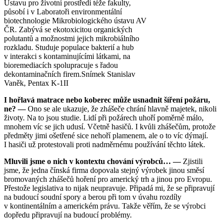
Ústavu pro životní prostředí téže fakulty,
působí i v Laboratoři environmentální
biotechnologie Mikrobiologického ústavu AV
ČR. Zabývá se ekotoxicitou organických
polutantů a možnostmi jejich mikrobiálního
rozkladu. Studuje populace bakterií a hub
v interakci s kontaminujícími látkami, na
bioremediacích spolupracuje s řadou
dekontaminačních firem.
Snímek Stanislav
Vaněk, Pentax K-1II
I hořlavá matrace nebo koberec může usnadnit šíření požáru,
ne? —
Ono se ale ukazuje, že zhášeče chrání hlavně majetek, nikoli
životy. Na to jsou studie. Lidí při požárech uhoří poměrně málo,
mnohem víc se jich udusí. Včetně hasičů. I kvůli zhášečům, protože
předměty jimi ošetřené sice nehoří plamenem, ale o to víc dýmají.
I hasiči už protestovali proti nadměrnému používání těchto látek.
Mluvili jsme o nich v kontextu chování výrobců… —
Zjistili
jsme, že jedna čínská firma dopovala stejný výrobek jinou směsí
bromovaných zhášečů hoření pro americký trh a jinou pro Evropu.
Přestože legislativa to nijak neupravuje. Připadá mi, že se připravují
na budoucí soudní spory a berou při tom v úvahu rozdíly
v kontinentálním a americkém právu. Takže věřím, že se výrobci
dopředu připravují na budoucí problémy.