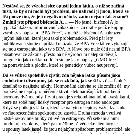
Nestává se, že výrobci sice opustí jednu látku, o níž se začíná
tušit, že by s ní mohl být problém, ale nahradí ji jinou, která se
liší pouze tím, že její negativní účinky zatím nejsou tak známé?
Zmínil jste případ bisfenolu A… —
No jasně, bisfenol A je
typická ukázka. Informovaní zákazníci si za drahé peníze kupují
výrobky s nápisem „BPA Free“, v nichž je bisfenol A nahrazen
jinými látkami, které jsou také problematické. Před pár lety
publikovaná studie například ukázala, že BPA Free láhve vykazují
stejnou estrogenitu jako ty s BPA. A láhve pro malé děti nesmí BPA
obsahovat ze zákona, přesto na ně výrobci tu nálepku dávají,
funguje to jako reklama. Je to stejné jako nápisy „GMO free“
na potravinách z plodin, které se geneticky vůbec neupravují.
Dá se vůbec spolehlivě zjistit, zda nějaká látka působí jako
endokrinní disruptor, jak se rozkládá, jak se šíří…? —
Úplně
detailně to nezjistíte nikdy. Hormonální aktivita se ale změřit dá, my
používáme např. pro měření aktivit látek narušujících pohlavní
hormony dvě metody. První pracuje s rekombinantními kvasinkami,
které na sobě mají lidský receptor pro estrogen nebo androgen.
Když se potkají s látkou, která se na tyto receptory váže, kvasinka
ve fluorescenčním spektrometru zasvítí. Druhá metoda využívá
lidské rakovinné buňky citlivé na estrogeny. Při setkání s nimi
produkují cytokiny, které pak měříme. Z vědecké literatury je
u spousty látek jasné, že jsou nějakým způsobem problematické, ale