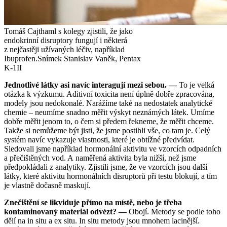
Tomáš Cajthaml s kolegy zjistili, že jako
endokrinní disruptory fungují i některá
z nejčastěji užívaných léčiv, například
Ibuprofen.
Snímek Stanislav Vaněk, Pentax
K-1II
Jednotlivé látky asi navíc interagují mezi sebou. —
To je velká
otázka k výzkumu. Aditivní toxicita není úplně dobře zpracována,
modely jsou nedokonalé. Narážíme také na nedostatek analytické
chemie – neumíme snadno měřit výskyt neznámých látek. Umíme
dobře měřit jenom to, o čem si předem řekneme, že měřit chceme.
Takže si nemůžeme být jisti, že jsme postihli vše, co tam je. Celý
systém navíc vykazuje vlastnosti, které je obtížné předvídat.
Sledovali jsme například hormonální aktivitu ve vzorcích odpadních
a přečištěných vod. A naměřená aktivita byla nižší, než jsme
předpokládali z analytiky. Zjistili jsme, že ve vzorcích jsou další
látky, které aktivitu hormonálních disruptorů při testu blokují, a tím
je vlastně dočasně maskují.
Znečištění se likviduje přímo na místě, nebo je třeba
kontaminovaný materiál odvézt? —
Obojí. Metody se podle toho
dělí na in situ a ex situ. In situ metody jsou mnohem lacinější.