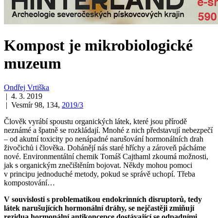
Kompost je mikrobiologické
muzeum
Ondřej Vrtiška
| 4. 3. 2019
| Vesmír 98, 134,
2019/3
Člověk vyrábí spoustu organických látek, které jsou přírodě
neznámé a špatně se rozkládají. Mnohé z nich představují nebezpečí
– od akutní toxicity po nenápadné narušování hormonálních drah
živočichů i člověka. Dohánějí nás staré hříchy a zároveň pácháme
nové. Environmentální chemik Tomáš Cajthaml zkoumá možnosti,
jak s organickým znečištěním bojovat. Někdy mohou pomoci
v principu jednoduché metody, pokud se správě uchopí. Třeba
kompostování…
V souvislosti s problematikou endokrinních disruptorů, tedy
látek narušujících hormonální dráhy, se nejčastěji zmiňují
rezidua hormonální antikoncepce dostávající se odpadními