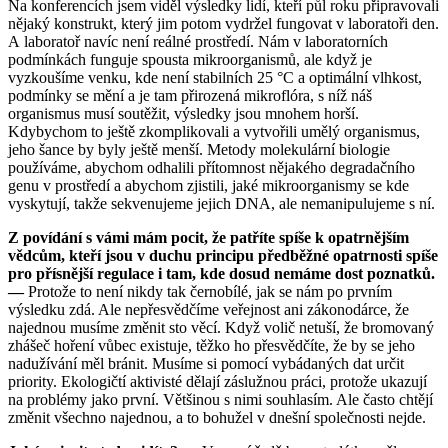
Na konferencích jsem viděl výsledky lidí, kteří půl roku připravovali
nějaký konstrukt, který jim potom vydržel fungovat v laboratoři den.
A laboratoř navíc není reálné prostředí. Nám v laboratorních
podmínkách funguje spousta mikroorganismů, ale když je
vyzkoušíme venku, kde není stabilních 25 °C a optimální vlhkost,
podmínky se mění a je tam přirozená mikroflóra, s níž náš
organismus musí soutěžit, výsledky jsou mnohem horší.
Kdybychom to ještě zkomplikovali a vytvořili umělý organismus,
jeho šance by byly ještě menší. Metody molekulární biologie
používáme, abychom odhalili přítomnost nějakého degradačního
genu v prostředí a abychom zjistili, jaké mikroorganismy se kde
vyskytují, takže sekvenujeme jejich DNA, ale nemanipulujeme s ní.
Z povídání s vámi mám pocit, že patříte spíše k opatrnějším
vědcům, kteří jsou v duchu principu předběžné opatrnosti spíše
pro přísnější regulace i tam, kde dosud nemáme dost poznatků.
—
Protože to není nikdy tak černobílé, jak se nám po prvním
výsledku zdá. Ale nepřesvědčíme veřejnost ani zákonodárce, že
najednou musíme změnit sto věcí. Když volič netuší, že bromovaný
zhášeč hoření vůbec existuje, těžko ho přesvědčíte, že by se jeho
nadužívání měl bránit. Musíme si pomocí vybádaných dat určit
priority. Ekologičtí aktivisté dělají záslužnou práci, protože ukazují
na problémy jako první. Většinou s nimi souhlasím. Ale často chtějí
změnit všechno najednou, a to bohužel v dnešní společnosti nejde.