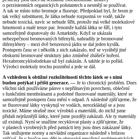
o perzistentních organických polutantech a nesmějí se používat.
A tak se místo toho bromuje a fluoruje. Předpoklad byl, že brom je
tak velký substituent, že látka nebude rozpustná ve vodě, takže
nebude toxická, navíc se nebude šířit, protože má velké molekulové
hmotnosti a malé tenze par. Jenomže každá látka se šíří, i tyto
samozřejmě doputovaly do Antarktidy. Když se ukázala
nebezpečnost bromovaných bifenylů, nahradily je bromované
difenylétery – mezi dvě benzenová jádra se dal jeden kyslík.
Postupem času se i několik z nich zakázalo, teď se vyrábějí jiné
obskurní bromované struktury jako zmíněné zhášeče hoření.
Hexabromcyklododekan už byl zakázán. A takhle je to pořád.
Výrobci molekuly trochu pozmění a jede se dál.
A vzhledem k obtížné rozložitelnosti těchto látek se s nimi
budou potýkat i příští generace. —
Je to chronický problém. Dnes
všichni rádi používáme pánve s nepřilnavým povrchem, oblečení
s funkčními membránami a podobné fluorované materiály, které se
samozřejmě postupem času mění v odpad. A následně zjišťujeme, že
se fluorované látky vyskytují ve vodách, nerozkládají se a jsou
toxické. Máme strašně moc výrobků a materiálů, do nichž jsme
přidali nejrůznější látky, které jsme později zakázali. Ale ty materiály
už existují. Nyní se snažíme recyklovat plasty a zjišťujeme, že
v plastech vyrobených před patnácti lety jsou dnes zakázané látky.
Tak snižujeme normy a nevládní organizace následně s hrůzou
zjišťují, že v hračce pro děti je obrovské množství problematických