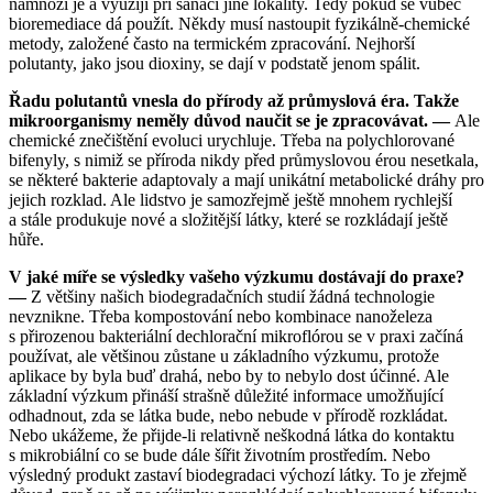
namnoží je a využijí při sanaci jiné lokality. Tedy pokud se vůbec
bioremediace dá použít. Někdy musí nastoupit fyzikálně-chemické
metody, založené často na termickém zpracování. Nejhorší
polutanty, jako jsou dioxiny, se dají v podstatě jenom spálit.
Řadu polutantů vnesla do přírody až průmyslová éra. Takže
mikroorganismy neměly důvod naučit se je zpracovávat. —
Ale
chemické znečištění evoluci urychluje. Třeba na polychlorované
bifenyly, s nimiž se příroda nikdy před průmyslovou érou nesetkala,
se některé bakterie adaptovaly a mají unikátní metabolické dráhy pro
jejich rozklad. Ale lidstvo je samozřejmě ještě mnohem rychlejší
a stále produkuje nové a složitější látky, které se rozkládají ještě
hůře.
V jaké míře se výsledky vašeho výzkumu dostávají do praxe?
—
Z většiny našich biodegradačních studií žádná technologie
nevznikne. Třeba kompostování nebo kombinace nanoželeza
s přirozenou bakteriální dechlorační mikroflórou se v praxi začíná
používat, ale většinou zůstane u základního výzkumu, protože
aplikace by byla buď drahá, nebo by to nebylo dost účinné. Ale
základní výzkum přináší strašně důležité informace umožňující
odhadnout, zda se látka bude, nebo nebude v přírodě rozkládat.
Nebo ukážeme, že přijde-li relativně neškodná látka do kontaktu
s mikrobiální co se bude dále šířit životním prostředím. Nebo
výsledný produkt zastaví biodegradaci výchozí látky. To je zřejmě