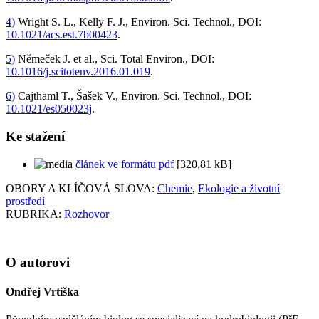
4)
Wright S. L., Kelly F. J., Environ. Sci. Technol., DOI:
10.1021/acs.est.7b00423
.
5)
Němeček J. et al., Sci. Total Environ., DOI:
10.1016/j.scitotenv.2016.01.019
.
6)
Cajthaml T., Šašek V., Environ. Sci. Technol., DOI:
10.1021/es050023j
.
Ke stažení
článek ve formátu pdf
[320,81 kB]
OBORY A KLÍČOVÁ SLOVA:
Chemie
,
Ekologie a životní
prostředí
RUBRIKA:
Rozhovor
O autorovi
Ondřej Vrtiška