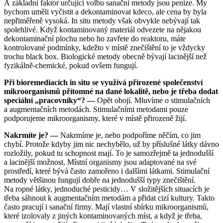
A základní faktor určující volbu sanační metody jsou peníze. My
bychom uměli vyčistit a dekontaminovat kdeco, ale cena by byla
nepřiměřeně vysoká. In situ metody však obvykle nebývají tak
spolehlivé. Když kontaminovaný materiál odvezete na nějakou
dekontaminační plochu nebo ho zavřete do reaktoru, máte
kontrolované podmínky, kdežto v místě znečištění to je vždycky
trochu black box. Biologické metody obecně bývají lacinější než
fyzikálně-chemické, pokud ovšem fungují.
Při bioremediacích in situ se využívá přirozené společenství
mikroorganismů přítomné na dané lokalitě, nebo je třeba dodat
speciální „pracovníky“? —
Opět obojí. Mluvíme o stimulačních
a augmentačních metodách. Stimulačními metodami pouze
podporujeme mikroorganismy, které v místě přirozeně žijí.
Nakrmíte je? —
Nakrmíme je, nebo podpoříme něčím, co jim
chybí. Protože kdyby jim nic nechybělo, už by příslušné látky dávno
rozložily, pokud tu schopnost mají. To je samozřejmě ta jednodušší
a lacinější možnost. Místní organismy jsou adaptované na své
prostředí, které bývá často zamořeno i dalšími látkami. Stimulační
metody většinou fungují dobře na jednodušší typy znečištění.
Na ropné látky, jednoduché pesticidy… V složitějších situacích je
třeba sáhnout k augmentačním metodám a přidat cizí kultury. Takto
často pracují i sanační firmy. Mají vlastní sbírku mikroorganismů,
které izolovaly z jiných kontaminovaných míst, a když je třeba,