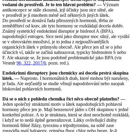
vodami do prostředí. Je to ten hlavní problém? —
Význam
antikoncepce se stále zkoumá, její účinky jsou sice silné, ale
v prostředí je jí mnohem méně než některých jiných látek.
Do prostředí se dostává řada přirozených hormonů, třeba ze
zemědělství od krav, ale tyto hormony se rozkládají docela dobře.
Známý syntetický endokrinní disruptor je bisfenol A (BPA),
napodobující estrogen. Sice není jako disruptor moc silný, ale vyrábí
se v obrovském množství, je to jedna z nejpoužívanějších
organických látek v průmyslu obecně. Ale přece jen už se o jeho
účincích ví, takže se začíná nahrazovat, typicky bisfenolem S nebo
F. Ale ukazuje se, že jsou podobně problematické jako BPA (viz
Vesmír
96, 322, 2017/6
, pozn. red.).
Endokrinní disruptory jsou chemicky asi docela pestrá skupina
látek. —
Naprosto. I hormonálních drah, které mohou být narušeny,
je řada. Ale nejčastěji se studie věnují napodobování nebo naopak
blokování pohlavních hormonů.
Dá se o nich z pohledu chemika říct něco obecně platného? —
Jeden společný strukturní motiv u látek napodobujících pohlavní
hormony přece jen je. Mají benzenové jádro s OH skupinou v jedné
konkrétní poloze. A to je struktura, která se dost neochotně rozkládá,
i když se to nedá úplně generalizovat. Látky ovlivňující dráhy
hormonů štítné žlázy, tyroxinu a trijodtyroninu, na sobě zase
zpravidla mají halogeny, zejména fluor, chlor nebo brom. Je-li