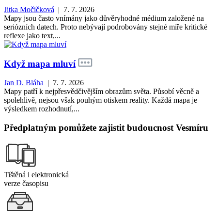
Jitka Močičková
| 7. 7. 2026
Mapy jsou často vnímány jako důvěryhodné médium založené na
seriózních datech. Proto nebývají podrobovány stejné míře kritické
reflexe jako text,...
Když mapa mluví
Jan D. Bláha
| 7. 7. 2026
Mapy patří k nejpřesvědčivějším obrazům světa. Působí věcně a
spolehlivě, nejsou však pouhým otiskem reality. Každá mapa je
výsledkem rozhodnutí,...
Předplatným pomůžete zajistit budoucnost Vesmíru
Tištěná i elektronická
verze časopisu