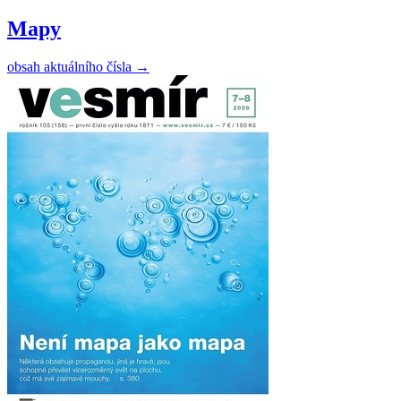
Mapy
obsah aktuálního čísla
→