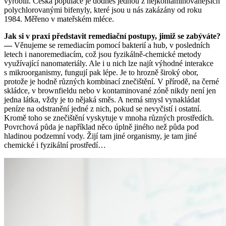
vyrobili. Česká populace je dodnes jednou z nejkontaminovanějších
polychlorovanými bifenyly, které jsou u nás zakázány od roku
1984. Měřeno v mateřském mléce.
Jak si v praxi představit remediační postupy, jimiž se zabýváte?
—
Věnujeme se remediacím pomocí bakterií a hub, v posledních
letech i nanoremediacím, což jsou fyzikálně-chemické metody
využívající nanomateriály. Ale i u nich lze najít výhodné interakce
s mikroorganismy, fungují pak lépe. Je to hrozně široký obor,
protože je hodně různých kombinací znečištění. V přírodě, na černé
skládce, v brownfieldu nebo v kontaminované zóně nikdy není jen
jedna látka, vždy je to nějaká směs. A nemá smysl vynakládat
peníze na odstranění jedné z nich, pokud se nevyčistí i ostatní.
Kromě toho se znečištění vyskytuje v mnoha různých prostředích.
Povrchová půda je například něco úplně jiného než půda pod
hladinou podzemní vody. Žijí tam jiné organismy, je tam jiné
chemické i fyzikální prostředí…