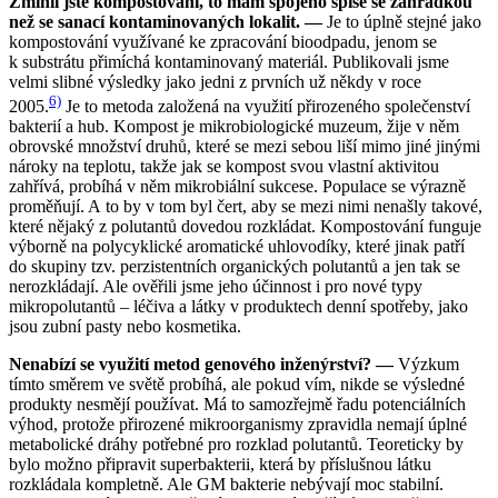
Zmínil jste kompostování, to mám spojeno spíše se zahrádkou
než se sanací kontaminovaných lokalit. —
Je to úplně stejné jako
kompostování využívané ke zpracování bioodpadu, jenom se
k substrátu přimíchá kontaminovaný materiál. Publikovali jsme
velmi slibné výsledky jako jedni z prvních už někdy v roce
6)
2005.
Je to metoda založená na využití přirozeného společenství
bakterií a hub. Kompost je mikrobiologické muzeum, žije v něm
obrovské množství druhů, které se mezi sebou liší mimo jiné jinými
nároky na teplotu, takže jak se kompost svou vlastní aktivitou
zahřívá, probíhá v něm mikrobiální sukcese. Populace se výrazně
proměňují. A to by v tom byl čert, aby se mezi nimi nenašly takové,
které nějaký z polutantů dovedou rozkládat. Kompostování funguje
výborně na polycyklické aromatické uhlovodíky, které jinak patří
do skupiny tzv. perzistentních organických polutantů a jen tak se
nerozkládají. Ale ověřili jsme jeho účinnost i pro nové typy
mikropolutantů – léčiva a látky v produktech denní spotřeby, jako
jsou zubní pasty nebo kosmetika.
Nenabízí se využití metod genového inženýrství? —
Výzkum
tímto směrem ve světě probíhá, ale pokud vím, nikde se výsledné
produkty nesmějí používat. Má to samozřejmě řadu potenciálních
výhod, protože přirozené mikroorganismy zpravidla nemají úplné
metabolické dráhy potřebné pro rozklad polutantů. Teoreticky by
bylo možno připravit superbakterii, která by příslušnou látku
rozkládala kompletně. Ale GM bakterie nebývají moc stabilní.