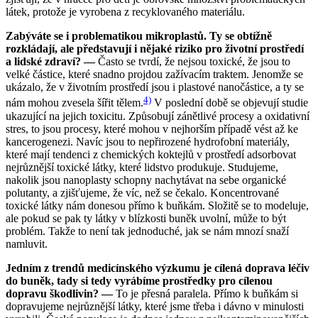
látek, protože je vyrobena z recyklovaného materiálu.
Zabýváte se i problematikou mikroplastů. Ty se obtížně
rozkládají, ale představují i nějaké riziko pro životní prostředí
a lidské zdraví? —
Často se tvrdí, že nejsou toxické, že jsou to
velké částice, které snadno projdou zažívacím traktem. Jenomže se
ukázalo, že v životním prostředí jsou i plastové nanočástice, a ty se
4)
nám mohou zvesela šířit tělem.
V poslední době se objevují studie
ukazující na jejich toxicitu. Způsobují zánětlivé procesy a oxidativní
stres, to jsou procesy, které mohou v nejhorším případě vést až ke
kancerogenezi. Navíc jsou to nepřirozené hydrofobní materiály,
které mají tendenci z chemických koktejlů v prostředí adsorbovat
nejrůznější toxické látky, které lidstvo produkuje. Studujeme,
nakolik jsou nanoplasty schopny nachytávat na sebe organické
polutanty, a zjišťujeme, že víc, než se čekalo. Koncentrované
toxické látky nám donesou přímo k buňkám. Složitě se to modeluje,
ale pokud se pak ty látky v blízkosti buněk uvolní, může to být
problém. Takže to není tak jednoduché, jak se nám mnozí snaží
namluvit.
Jedním z trendů medicínského výzkumu je cílená doprava léčiv
do buněk, tady si tedy vyrábíme prostředky pro cílenou
dopravu škodlivin? —
To je přesná paralela. Přímo k buňkám si
dopravujeme nejrůznější látky, které jsme třeba i dávno v minulosti