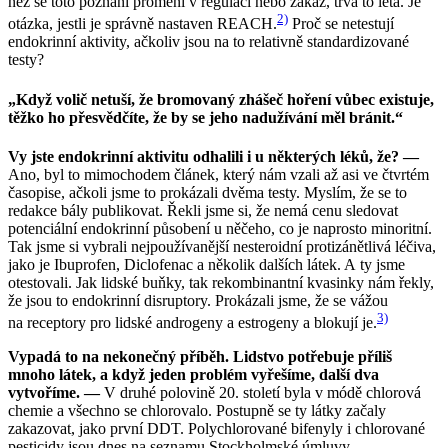
než se toto poznání promění v regulaci nebo zákaz, trvá to léta. Je
2)
otázka, jestli je správně nastaven REACH.
Proč se netestují
endokrinní aktivity, ačkoliv jsou na to relativně standardizované
testy?
„Když volič netuší, že bromovaný zhášeč hoření vůbec existuje,
těžko ho přesvědčíte, že by se jeho nadužívání měl bránit.“
Vy jste endokrinní aktivitu odhalili i u některých léků, že? —
Ano, byl to mimochodem článek, který nám vzali až asi ve čtvrtém
časopise, ačkoli jsme to prokázali dvěma testy. Myslím, že se to
redakce bály publikovat. Řekli jsme si, že nemá cenu sledovat
potenciální endokrinní působení u něčeho, co je naprosto minoritní.
Tak jsme si vybrali nejpoužívanější nesteroidní protizánětlivá léčiva,
jako je Ibuprofen, Diclofenac a několik dalších látek. A ty jsme
otestovali. Jak lidské buňky, tak rekombinantní kvasinky nám řekly,
že jsou to endokrinní disruptory. Prokázali jsme, že se vážou
3)
na receptory pro lidské androgeny a estrogeny a blokují je.
Vypadá to na nekonečný příběh. Lidstvo potřebuje příliš
mnoho látek, a když jeden problém vyřešíme, další dva
vytvoříme. —
V druhé polovině 20. století byla v módě chlorová
chemie a všechno se chlorovalo. Postupně se ty látky začaly
zakazovat, jako první DDT. Polychlorované bifenyly i chlorované
pesticidy jsou dnes na seznamu Stockholmské úmluvy