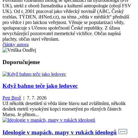
Původním vzděláním biolog se specializací na hydrobiologii (PřF
UK), utekl z oborů žurnalistika a kulturní antropologie (obojí FSV
UK). Od r. 2001 pracoval jako vědecký novinář (ABC, Český
rozhlas, TÝDEN, iHNed.cz), na téma „věda v médiích“ přednáší
pro vědce i pro laickou veřejnost. Věnuje se popularizaci vědy,
spolupracuje s Učenou společností České republiky. Z úžasu
nevycházející pozorovatel memetické vichřice. Občas napíná
plachty, občas staví větrolam.
články autora
Doporučujeme
Když bahno teče jako ledovec
Petr Brož
| 7. 7. 2026
Už několik desetiletí si věda láme hlavu nad zvláštními, několik
desítek metrů vysokými kopci rozesetými po různých částech
Marsu. Je přitom...
Ideologie v mapách, mapy v rukách ideologů