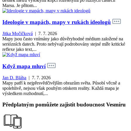
desítek metrů vysokými kopci rozesetými po různých částech
Marsu. Je přitom...
Ideologie v mapách, mapy v rukách ideologů
Jitka Močičková
| 7. 7. 2026
Mapy jsou často vnímány jako důvěryhodné médium založené na
seriózních datech. Proto nebývají podrobovány stejné míře kritické
reflexe jako text,...
Když mapa mluví
Jan D. Bláha
| 7. 7. 2026
Mapy patří k nejpřesvědčivějším obrazům světa. Působí věcně a
spolehlivě, nejsou však pouhým otiskem reality. Každá mapa je
výsledkem rozhodnutí,...
Předplatným pomůžete zajistit budoucnost Vesmíru