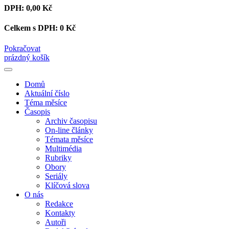
DPH:
0,00 Kč
Celkem s DPH:
0 Kč
Pokračovat
prázdný košík
Domů
Aktuální číslo
Téma měsíce
Časopis
Archiv časopisu
On-line články
Témata měsíce
Multimédia
Rubriky
Obory
Seriály
Klíčová slova
O nás
Redakce
Kontakty
Autoři