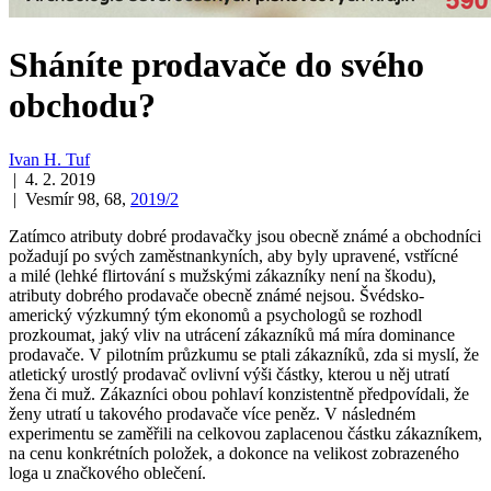
Sháníte prodavače do svého
obchodu?
Ivan H. Tuf
| 4. 2. 2019
| Vesmír 98, 68,
2019/2
Zatímco atributy dobré prodavačky jsou obecně známé a obchodníci
požadují po svých zaměstnankyních, aby byly upravené, vstřícné
a milé (lehké flirtování s mužskými zákazníky není na škodu),
atributy dobrého prodavače obecně známé nejsou. Švédsko-
americký výzkumný tým ekonomů a psychologů se rozhodl
prozkoumat, jaký vliv na utrácení zákazníků má míra dominance
prodavače. V pilotním průzkumu se ptali zákazníků, zda si myslí, že
atletický urostlý prodavač ovlivní výši částky, kterou u něj utratí
žena či muž. Zákazníci obou pohlaví konzistentně předpovídali, že
ženy utratí u takového prodavače více peněz. V následném
experimentu se zaměřili na celkovou zaplacenou částku zákazníkem,
na cenu konkrétních položek, a dokonce na velikost zobrazeného
loga u značkového oblečení.