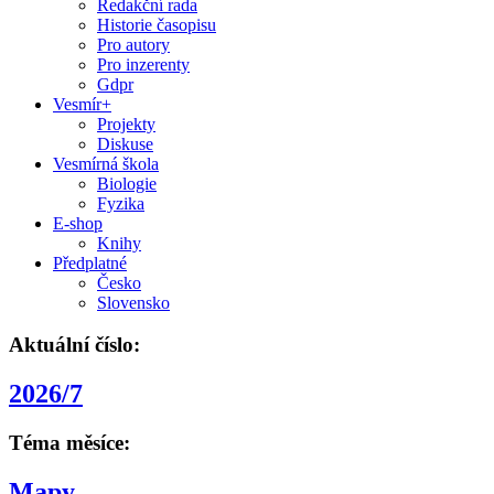
Redakční rada
Historie časopisu
Pro autory
Pro inzerenty
Gdpr
Vesmír+
Projekty
Diskuse
Vesmírná škola
Biologie
Fyzika
E-shop
Knihy
Předplatné
Česko
Slovensko
Aktuální číslo:
2026/7
Téma měsíce:
Mapy