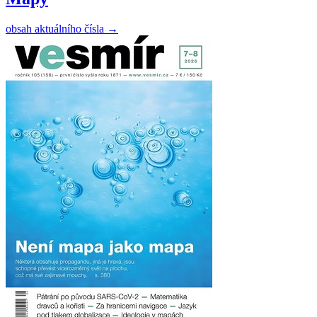
obsah aktuálního čísla
→