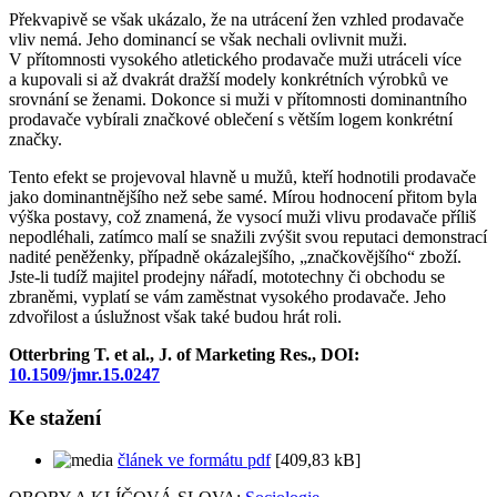
Překvapivě se však ukázalo, že na utrácení žen vzhled prodavače
vliv nemá. Jeho dominancí se však nechali ovlivnit muži.
V přítomnosti vysokého atletického prodavače muži utráceli více
a kupovali si až dvakrát dražší modely konkrétních výrobků ve
srovnání se ženami. Dokonce si muži v přítomnosti dominantního
prodavače vybírali značkové oblečení s větším logem konkrétní
značky.
Tento efekt se projevoval hlavně u mužů, kteří hodnotili prodavače
jako dominantnějšího než sebe samé. Mírou hodnocení přitom byla
výška postavy, což znamená, že vysocí muži vlivu prodavače příliš
nepodléhali, zatímco malí se snažili zvýšit svou reputaci demonstrací
nadité peněženky, případně okázalejšího, „značkovějšího“ zboží.
Jste-li tudíž majitel prodejny nářadí, mototechny či obchodu se
zbraněmi, vyplatí se vám zaměstnat vysokého prodavače. Jeho
zdvořilost a úslužnost však také budou hrát roli.
Otterbring T. et al., J. of Marketing Res., DOI:
10.1509/jmr.15.0247
Ke stažení
článek ve formátu pdf
[409,83 kB]