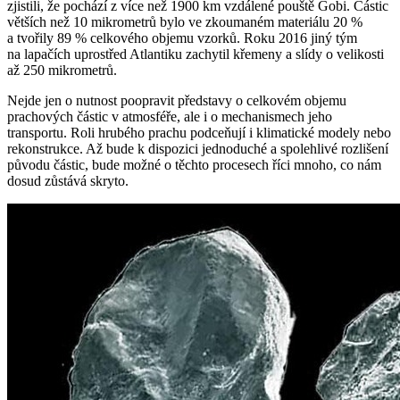
zjistili, že pochází z více než 1900 km vzdálené pouště Gobi. Částic
větších než 10 mikrometrů bylo ve zkoumaném materiálu 20 %
a tvořily 89 % celkového objemu vzorků. Roku 2016 jiný tým
na lapačích uprostřed Atlantiku zachytil křemeny a slídy o velikosti
až 250 mikrometrů.
Nejde jen o nutnost poopravit představy o celkovém objemu
prachových částic v atmosféře, ale i o mechanismech jeho
transportu. Roli hrubého prachu podceňují i klimatické modely nebo
rekonstrukce. Až bude k dispozici jednoduché a spolehlivé rozlišení
původu částic, bude možné o těchto procesech říci mnoho, co nám
dosud zůstává skryto.