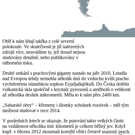
Obři k nám létají takřka z celé severní
polokoule. Ve skutečnosti je již nalezených
zdrojů více, neuvádíme ty, jež dosud nejsou
studovány detailně, nebo publikovány v
odborném tisku.
Druhé setkání s prachovými giganty nastalo na jaře 2010. Letadla
nad Evropou tehdy nemohla několik dnů do vzduchu kvůli prachu
vychrlenému islandskou sopkou Eyjafjallajökull. Do Česka dolétla
vulkanická skla společně s krystaly pyroxenů a amfibolů o velikosti
až několika desítek mikrometrů. Měla to k nám přes 2400 km.
„Saharské obry“ – křemeny i úlomky schránek rozsivek – měl tým
možnost studovat v roce 2014.
V posledních letech se ukazuje, že putování takto velkých částic
na vzdálenost několika tisíc kilometrů je celkem běžný jev. Když
kupř. v březnu 2012 zkoumali korejští vědci čerstvě usazený prach,