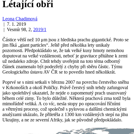
Létající obři
Leona Chadimová
| 7. 1. 2019
| Vesmír 98, 2,
2019/1
Částice větší než 10 μm jsou z hlediska prachu gigantické. Proto se
jim říká „giant particles“. Ještě před několika lety unikaly
pozornosti. Předpokládalo se, že tak velké kusy hmoty nemohou
doputovat na velké vzdálenosti, neboť je gravitace přitáhne k zemi
už nedaleko zdroje. Chtít tehdy uveřejnit na toto téma odborný
článek znamenalo být podezřelý z chyby při sběru částic. Týmu
Geologického ústavu AV ČR se to povedlo hned několikrát.
Poprvé se s nimi setkali v březnu 2007 na povrchu čerstvého sněhu
v Krkonoších a okolí Poličky. Právě čerstvý sníh tehdy zafungoval
jako spolehlivý ukazatel, že nejde o zapomenutý prach usazovaný
během celé zimy. To bylo důležité. Některá prachová zrna totiž byla
mimořádně veliká. A co víc, nesla stopy po opracování říčními
a větrnými procesy, což společně s pylovou a dalšími chemickými
analýzami ukázalo, že přiletěla z 1300 km vzdálených stepí na jihu
Ukrajiny, a ne ze severní Afriky, jak se původně předpokládalo.