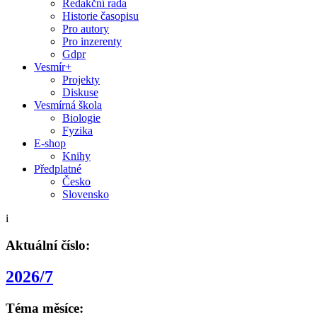
Redakční rada
Historie časopisu
Pro autory
Pro inzerenty
Gdpr
Vesmír+
Projekty
Diskuse
Vesmírná škola
Biologie
Fyzika
E-shop
Knihy
Předplatné
Česko
Slovensko
i
Aktuální číslo:
2026/7
Téma měsíce: