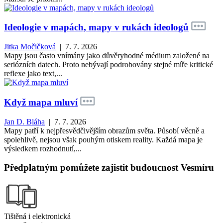
Ideologie v mapách, mapy v rukách ideologů
Jitka Močičková
| 7. 7. 2026
Mapy jsou často vnímány jako důvěryhodné médium založené na
seriózních datech. Proto nebývají podrobovány stejné míře kritické
reflexe jako text,...
Když mapa mluví
Jan D. Bláha
| 7. 7. 2026
Mapy patří k nejpřesvědčivějším obrazům světa. Působí věcně a
spolehlivě, nejsou však pouhým otiskem reality. Každá mapa je
výsledkem rozhodnutí,...
Předplatným pomůžete zajistit budoucnost Vesmíru
Tištěná i elektronická