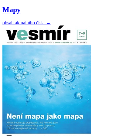
Mapy
obsah aktuálního čísla
→