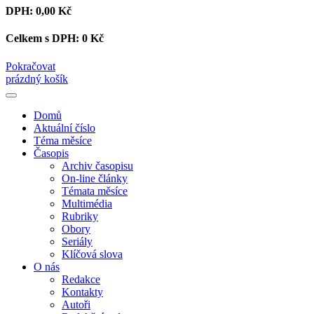
DPH:
0,00 Kč
Celkem s DPH:
0 Kč
Pokračovat
prázdný košík
Domů
Aktuální číslo
Téma měsíce
Časopis
Archiv časopisu
On-line články
Témata měsíce
Multimédia
Rubriky
Obory
Seriály
Klíčová slova
O nás
Redakce
Kontakty
Autoři