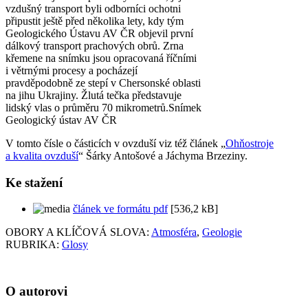
vzdušný transport byli odborníci ochotni
připustit ještě před několika lety, kdy tým
Geologického Ústavu AV ČR objevil první
dálkový transport prachových obrů. Zrna
křemene na snímku jsou opracovaná říčními
i větrnými procesy a pocházejí
pravděpodobně ze stepí v Chersonské oblasti
na jihu Ukrajiny. Žlutá tečka představuje
lidský vlas o průměru 70 mikrometrů.
Snímek
Geologický ústav AV ČR
V tomto čísle o částicích v ovzduší viz též článek „
Ohňostroje
a kvalita ovzduší
“ Šárky Antošové a Jáchyma Brzeziny.
Ke stažení
článek ve formátu pdf
[536,2 kB]
OBORY A KLÍČOVÁ SLOVA:
Atmosféra
,
Geologie
RUBRIKA:
Glosy
O autorovi