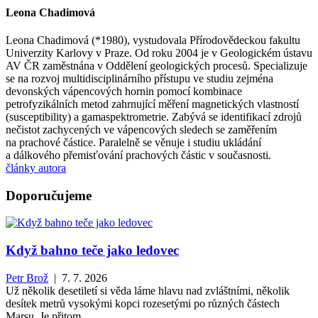
Leona Chadimová
Leona Chadimová (*1980), vystudovala Přírodovědeckou fakultu
Univerzity Karlovy v Praze. Od roku 2004 je v Geologickém ústavu
AV ČR zaměstnána v Oddělení geologických procesů. Specializuje
se na rozvoj multidisciplinárního přístupu ve studiu zejména
devonských vápencových hornin pomocí kombinace
petrofyzikálních metod zahrnující měření magnetických vlastností
(susceptibility) a gamaspektrometrie. Zabývá se identifikací zdrojů
nečistot zachycených ve vápencových sledech se zaměřením
na prachové částice. Paralelně se věnuje i studiu ukládání
a dálkového přemisťování prachových částic v současnosti.
články autora
Doporučujeme
Když bahno teče jako ledovec
Petr Brož
| 7. 7. 2026
Už několik desetiletí si věda láme hlavu nad zvláštními, několik
desítek metrů vysokými kopci rozesetými po různých částech
Marsu. Je přitom...