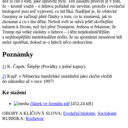
než si číst o tom, jaké opravdu byly. Ten zásadní průšvih je v tom,
že – kromě vražd – o lidstvu pořádně nic nevíme, protože i evoluční
biologové jsou teď vyjevení, co lid říká. Nadějné je, že vědecké
časopisy se začínají plnit články o tom, co to znamená, jak to
zkoumat a co s tím dělat. Neboli svět se stává ještě skvělejším
místem k životu, než byl před Trumpem. Jednou si řekneme, že
Trump má velké zásluhy o lidstvo – i těm nejidealističtějším
a nejhloupějším intelektuálům došlo, že na spontánní moudrost lidí
nelze spoléhat, dokud se o lidech něco nedozvíme.
Poznámky
1)
K. Čapek: Šlépěje (Povídky z jedné kapsy).
2)
Kupř. v Německu manželské znásilnění jako zločin vložili
do zákoníku až v roce 1997!
Ke stažení
článek ve formátu pdf
[452,24 kB]
OBORY A KLÍČOVÁ SLOVA:
Evoluční biologie
,
Sociologie
RUBRIKA:
Rozhovor