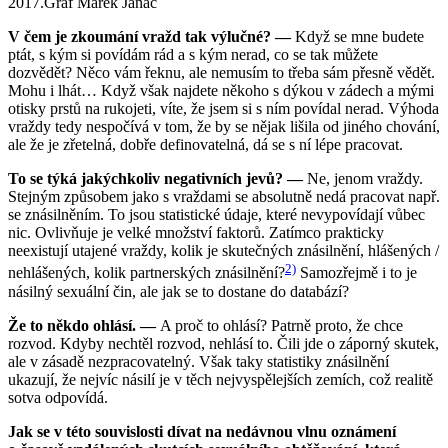
2017.
Graf Marek Janáč
V čem je zkoumání vražd tak výlučné? —
Když se mne budete
ptát, s kým si povídám rád a s kým nerad, co se tak můžete
dozvědět? Něco vám řeknu, ale nemusím to třeba sám přesně vědět.
Mohu i lhát… Když však najdete někoho s dýkou v zádech a mými
otisky prstů na rukojeti, víte, že jsem si s ním povídal nerad. Výhoda
vraždy tedy nespočívá v tom, že by se nějak lišila od jiného chování,
ale že je zřetelná, dobře definovatelná, dá se s ní lépe pracovat.
To se týká jakýchkoliv negativních jevů? —
Ne, jenom vraždy.
Stejným způsobem jako s vraždami se absolutně nedá pracovat např.
se znásilněním. To jsou statistické údaje, které nevypovídají vůbec
nic. Ovlivňuje je velké množství faktorů. Zatímco prakticky
neexistují utajené vraždy, kolik je skutečných znásilnění, hlášených /
2)
nehlášených, kolik partnerských znásilnění?
Samozřejmě i to je
násilný sexuální čin, ale jak se to dostane do databází?
Že to někdo ohlásí. —
A proč to ohlásí? Patrně proto, že chce
rozvod. Kdyby nechtěl rozvod, nehlásí to. Čili jde o záporný skutek,
ale v zásadě nezpracovatelný. Však taky statistiky znásilnění
ukazují, že nejvíc násilí je v těch nejvyspělejších zemích, což realitě
sotva odpovídá.
Jak se v této souvislosti dívat na nedávnou vlnu oznámení