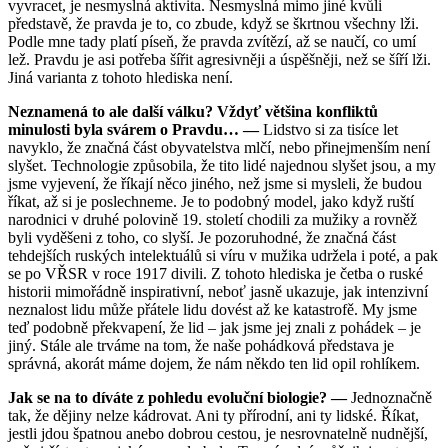
vyvracet, je nesmyslná aktivita. Nesmyslná mimo jiné kvůli
představě, že pravda je to, co zbude, když se škrtnou všechny lži.
Podle mne tady platí píseň, že pravda zvítězí, až se naučí, co umí
lež. Pravdu je asi potřeba šířit agresivněji a úspěšněji, než se šíří lži.
Jiná varianta z tohoto hlediska není.
Neznamená to ale další válku? Vždyť většina konfliktů
minulosti byla svárem o Pravdu… —
Lidstvo si za tisíce let
navyklo, že značná část obyvatelstva mlčí, nebo přinejmenším není
slyšet. Technologie způsobila, že tito lidé najednou slyšet jsou, a my
jsme vyjevení, že říkají něco jiného, než jsme si mysleli, že budou
říkat, až si je poslechneme. Je to podobný model, jako když ruští
narodnici v druhé polovině 19. století chodili za mužiky a rovněž
byli vyděšeni z toho, co slyší. Je pozoruhodné, že značná část
tehdejších ruských intelektuálů si víru v mužika udržela i poté, a pak
se po VŘSR v roce 1917 divili. Z tohoto hlediska je četba o ruské
historii mimořádně inspirativní, neboť jasně ukazuje, jak intenzivní
neznalost lidu může přátele lidu dovést až ke katastrofě. My jsme
teď podobně překvapení, že lid – jak jsme jej znali z pohádek – je
jiný. Stále ale trváme na tom, že naše pohádková představa je
správná, akorát máme dojem, že nám někdo ten lid opil rohlíkem.
Jak se na to díváte z pohledu evoluční biologie? —
Jednoznačně
tak, že dějiny nelze kádrovat. Ani ty přírodní, ani ty lidské. Říkat,
jestli jdou špatnou anebo dobrou cestou, je nesrovnatelně nudnější,