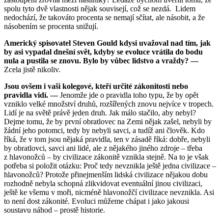
spolu tyto dvě vlastnosti nějak souvisejí, což se nezdá. Lidem
nedochází, že takováto procenta se nemají sčítat, ale násobit, a že
násobením se procenta snižují.
Americký spisovatel Steven Gould kdysi uvažoval nad tím, jak
by asi vypadal dnešní svět, kdyby se evoluce vrátila do bodu
nula a pustila se znovu. Bylo by vůbec lidstvo a vraždy? —
Zcela jistě nikoliv.
Jsou ovšem i vaši kolegové, kteří určité zákonitosti nebo
pravidla vidí. —
Jenomže jde o pravidla toho typu, že by opět
vzniklo velké množství druhů, rozšířených znovu nejvíce v tropech.
Lidí je na světě právě jeden druh. Jak málo stačilo, aby nebyl?
Dejme tomu, že by první obratlovec na Zemi nějak zašel, nebyli by
žádní jeho potomci, tedy by nebyli savci, a tudíž ani člověk. Kdo
říká, že v tom jsou nějaká pravidla, ten v zásadě říká: dobře, nebyli
by obratlovci, savci ani lidé, ale z nějakého jiného zdroje – třeba
z hlavonožců – by civilizace zákonitě vznikla stejně. Na to je však
potřeba si položit otázku: Proč tedy nevznikla ještě jedna civilizace –
hlavonožců? Protože přinejmenším lidská civilizace nějakou dobu
rozhodně nebyla schopná zlikvidovat eventuální jinou civilizaci,
ještě ke všemu v moři, nicméně hlavonožčí civilizace nevznikla. Asi
to není dost zákonité. Evoluci můžeme chápat i jako jakousi
soustavu náhod – prostě historie.