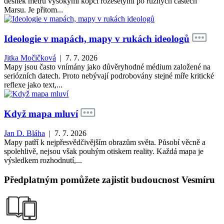
desítek metrů vysokými kopci rozesetými po různých částech
Marsu. Je přitom...
Ideologie v mapách, mapy v rukách ideologů
Jitka Močičková
| 7. 7. 2026
Mapy jsou často vnímány jako důvěryhodné médium založené na
seriózních datech. Proto nebývají podrobovány stejné míře kritické
reflexe jako text,...
Když mapa mluví
Jan D. Bláha
| 7. 7. 2026
Mapy patří k nejpřesvědčivějším obrazům světa. Působí věcně a
spolehlivě, nejsou však pouhým otiskem reality. Každá mapa je
výsledkem rozhodnutí,...
Předplatným pomůžete zajistit budoucnost Vesmíru