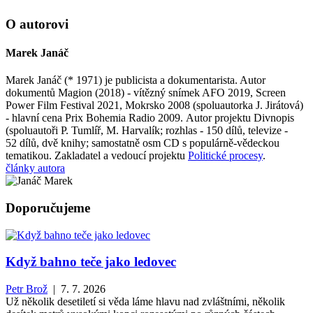
O autorovi
Marek Janáč
Marek Janáč (* 1971) je publicista a dokumentarista. Autor
dokumentů Magion (2018) - vítězný snímek AFO 2019, Screen
Power Film Festival 2021, Mokrsko 2008 (spoluautorka J. Jirátová)
- hlavní cena Prix Bohemia Radio 2009. Autor projektu Divnopis
(spoluautoři P. Tumlíř, M. Harvalík; rozhlas - 150 dílů, televize -
52 dílů, dvě knihy; samostatně osm CD s populárně-vědeckou
tematikou. Zakladatel a vedoucí projektu
Politické procesy
.
články autora
Doporučujeme
Když bahno teče jako ledovec
Petr Brož
| 7. 7. 2026
Už několik desetiletí si věda láme hlavu nad zvláštními, několik