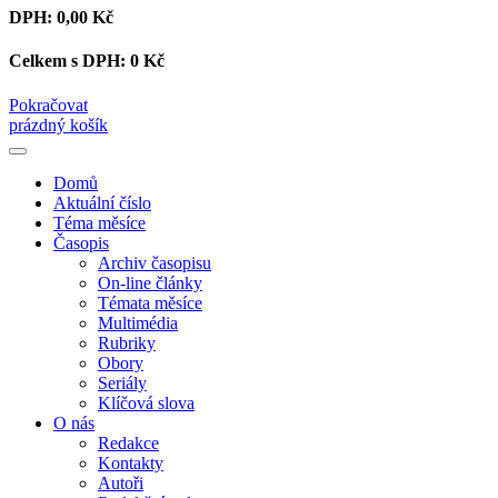
DPH:
0,00 Kč
Celkem s DPH:
0 Kč
Pokračovat
prázdný košík
Domů
Aktuální číslo
Téma měsíce
Časopis
Archiv časopisu
On-line články
Témata měsíce
Multimédia
Rubriky
Obory
Seriály
Klíčová slova
O nás
Redakce
Kontakty
Autoři