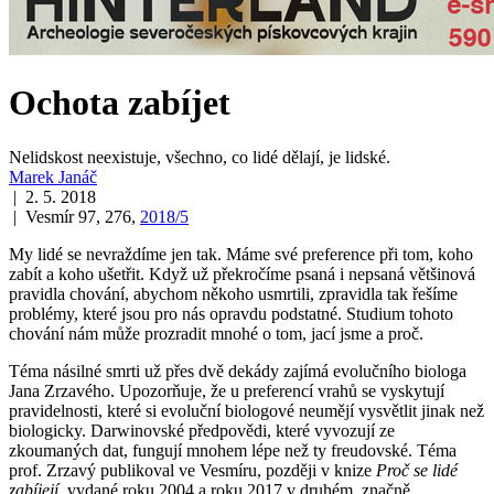
Ochota zabíjet
Nelidskost neexistuje, všechno, co lidé dělají, je lidské.
Marek Janáč
| 2. 5. 2018
| Vesmír 97, 276,
2018/5
My lidé se nevraždíme jen tak. Máme své preference při tom, koho
zabít a koho ušetřit. Když už překročíme psaná i nepsaná většinová
pravidla chování, abychom někoho usmrtili, zpravidla tak řešíme
problémy, které jsou pro nás opravdu podstatné. Studium tohoto
chování nám může prozradit mnohé o tom, jací jsme a proč.
Téma násilné smrti už přes dvě dekády zajímá evolučního biologa
Jana Zrzavého. Upozorňuje, že u preferencí vrahů se vyskytují
pravidelnosti, které si evoluční biologové neumějí vysvětlit jinak než
biologicky. Darwinovské předpovědi, které vyvozují ze
zkoumaných dat, fungují mnohem lépe než ty freudovské. Téma
prof. Zrzavý publikoval ve Vesmíru, později v knize
Proč se lidé
zabíjejí
, vydané roku 2004 a roku 2017 v druhém, značně