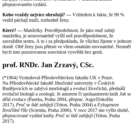
přepracovaném vydání.
Koho vraždy nejvíce ohrožují? —
Vzhledem k faktu, že 90 %
vražd páchají muži, rozhodně ženy.
Které? —
Manželky. Pravděpodobnost, že jako muž zabiji
manželku, je nesrovnatelně vyšší než pravděpodobnost, že
zavraždím sestru. A to i za předpokladu, že všichni žijeme v jednom
domě. Obě ženy jsou přitom ve všem ostatním srovnatelné. Neuměl
bych tuto pozorovanou souvislost vysvětlit bez genů.
prof. RNDr. Jan Zrzavý, CSc.
(*1964) Vystudoval Přírodovědeckou fakultu UK v Praze.
Na Přírodovědecké fakultě Jihočeské univerzity v Českých
Budějovicích se zabývá morfologií a evolucí živočichů, přednáší
evoluční biologii a zoologii. Je autorem či spoluautorem knih
Jak se
dělá evoluce
(Paseka, Praha 2004, přeprac. Argo/Dokořán
2017),
Proč se lidé zabíjejí
(Triton, Praha 2004) a
Fylogeneze
živočišné říše
(Scientia, Praha 2006). V roce 2017 mu vyšlo druhé,
přepracované vydání knihy
Proč se lidé zabíjejí
(Triton, Praha
2017).