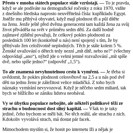
Přesto v mnoha státech populace stále vzrůstají. —
To je pravda,
když se ale podíváte na demografické ročenky z roku 1970, vidíte
z dnešního hlediska naprosto neuvěřitelná čísla: kupříkladu Egypt.
Jistěže mu přibývá obyvatel, když mají plodnost tři a půl dítěte
na ženu. Jenže ještě před dvěma generacemi tam každá žena za svůj
život přiváděla na svět v průměru sedm dětí. Za další hodně
zajímavé zjištění považuji, že celkový pokles plodnosti za
posledních 100 let (konkrétně u nás) není spojený s tím, že by
přibývalo žen celoživotně neplodných. Těch je stále kolem 5 %.
Ženské uvažování o dětech tedy nezní „mít dítě, nebo ne?“ (všechny
odpovídají „ano“), nýbrž jde o velmi jemné rozvažování „mít spíše
dvě, nebo spíše jedno?“ (odpověď „1,5“).
To ale znamená nevyhnutelnou cestu k vymření. —
Je třeba si
uvědomit, že pokles plodnosti celosvětově na 2,5 a u nás pod dvě
děti na jednu ženu je záležitost velice mladičká. Z toho bych
náznaky vymírání nevyvozoval. Když je něčeho sedm miliard, tak
bych se blížícího se zániku lidstva neobával.
Vy se úbytku populace nebojíte, ale někteří politikové těží ze
strachu o budoucnost dost silný kapitál. —
Však to je taky
jediné, čeho bychom se měli bát. Ne těch reálií, ale strachu z nich.
Kdokoliv vyvolává strach, má dostat pár facek.
Mimochodem myslím si, že honit po internetu lži a nějak je