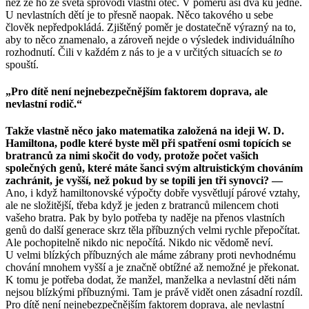
než že ho ze světa sprovodí vlastní otec. V poměru asi dva ku jedné.
U nevlastních dětí je to přesně naopak. Něco takového u sebe
člověk nepředpokládá. Zjištěný poměr je dostatečně výrazný na to,
aby to něco znamenalo, a zároveň nejde o výsledek individuálního
rozhodnutí. Čili v každém z nás to je a v určitých situacích se
to
spouští.
„Pro dítě není nejnebezpečnějším faktorem doprava, ale
nevlastní rodič.“
Takže vlastně něco jako matematika založená na ideji W. D.
Hamiltona, podle které byste měl při spatření osmi topících se
bratranců za nimi skočit do vody, protože počet vašich
společných genů, které máte šanci svým altruistickým chováním
zachránit, je vyšší, než pokud by se topili jen tři synovci? —
Ano, i když hamiltonovské výpočty dobře vysvětlují párové vztahy,
ale ne složitější, třeba když je jeden z bratranců milencem choti
vašeho bratra. Pak by bylo potřeba ty naděje na přenos vlastních
genů do další generace skrz těla příbuzných velmi rychle přepočítat.
Ale pochopitelně nikdo nic nepočítá. Nikdo nic vědomě neví.
U velmi blízkých příbuzných ale máme zábrany proti nevhodnému
chování mnohem vyšší a je značně obtížné až nemožné je překonat.
K tomu je potřeba dodat, že manžel, manželka a nevlastní děti nám
nejsou blízkými příbuznými. Tam je právě vidět onen zásadní rozdíl.
Pro dítě není nejnebezpečnějším faktorem doprava, ale nevlastní