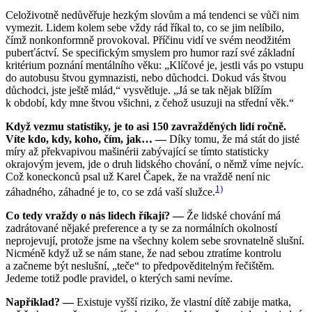
Celoživotně nedůvěřuje hezkým slovům a má tendenci se vůči nim
vymezit. Lidem kolem sebe vždy rád říkal to, co se jim nelíbilo,
čímž nonkonformně provokoval. Příčinu vidí ve svém neodžitém
puberťáctví. Se specifickým smyslem pro humor razí své základní
kritérium poznání mentálního věku: „Klíčové je, jestli vás po vstupu
do autobusu štvou gymnazisti, nebo důchodci. Dokud vás štvou
důchodci, jste ještě mlád,“ vysvětluje. „Já se tak nějak blížím
k období, kdy mne štvou všichni, z čehož usuzuji na střední věk.“
Když vezmu statistiky, je to asi 150 zavražděných lidí ročně.
Víte kdo, kdy, koho, čím, jak… —
Díky tomu, že má stát do jisté
míry až překvapivou mašinérii zabývající se tímto statisticky
okrajovým jevem, jde o druh lidského chování, o němž víme nejvíc.
Což koneckonců psal už Karel Čapek, že na vraždě není nic
1)
záhadného, záhadné je to, co se zdá vaší služce.
Co tedy vraždy o nás lidech říkají? —
Že lidské chování má
zadrátované nějaké preference a ty se za normálních okolností
neprojevují, protože jsme na všechny kolem sebe srovnatelně slušní.
Nicméně když už se nám stane, že nad sebou ztratíme kontrolu
a začneme být neslušní, „teče“ to předpověditelným řečištěm.
Jedeme totiž podle pravidel, o kterých sami nevíme.
Například? —
Existuje vyšší riziko, že vlastní dítě zabije matka,