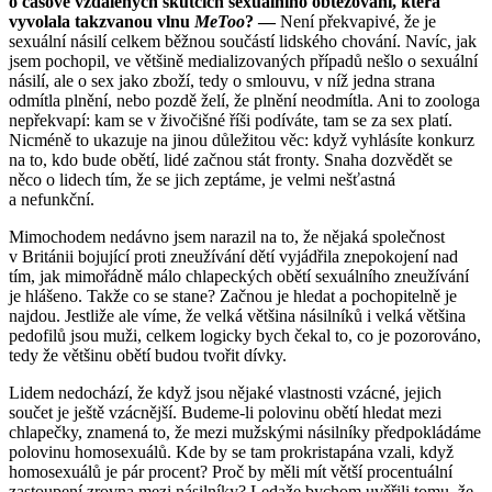
o časově vzdálených skutcích sexuálního obtěžování, která
vyvolala takzvanou vlnu
MeToo
? —
Není překvapivé, že je
sexuální násilí celkem běžnou součástí lidského chování. Navíc, jak
jsem pochopil, ve většině medializovaných případů nešlo o sexuální
násilí, ale o sex jako zboží, tedy o smlouvu, v níž jedna strana
odmítla plnění, nebo pozdě želí, že plnění neodmítla. Ani to zoologa
nepřekvapí: kam se v živočišné říši podíváte, tam se za sex platí.
Nicméně to ukazuje na jinou důležitou věc: když vyhlásíte konkurz
na to, kdo bude obětí, lidé začnou stát fronty. Snaha dozvědět se
něco o lidech tím, že se jich zeptáme, je velmi nešťastná
a nefunkční.
Mimochodem nedávno jsem narazil na to, že nějaká společnost
v Británii bojující proti zneužívání dětí vyjádřila znepokojení nad
tím, jak mimořádně málo chlapeckých obětí sexuálního zneužívání
je hlášeno. Takže co se stane? Začnou je hledat a pochopitelně je
najdou. Jestliže ale víme, že velká většina násilníků i velká většina
pedofilů jsou muži, celkem logicky bych čekal to, co je pozorováno,
tedy že většinu obětí budou tvořit dívky.
Lidem nedochází, že když jsou nějaké vlastnosti vzácné, jejich
součet je ještě vzácnější. Budeme-li polovinu obětí hledat mezi
chlapečky, znamená to, že mezi mužskými násilníky předpokládáme
polovinu homosexuálů. Kde by se tam prokristapána vzali, když
homosexuálů je pár procent? Proč by měli mít větší procentuální
zastoupení zrovna mezi násilníky? Ledaže bychom uvěřili tomu, že