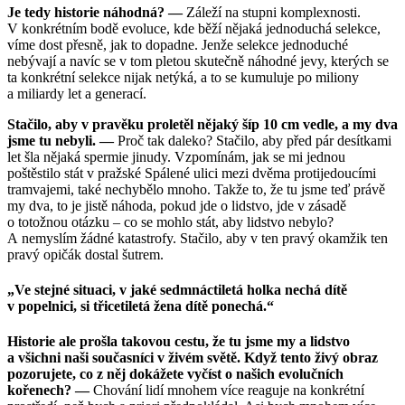
Je tedy historie náhodná? —
Záleží na stupni komplexnosti.
V konkrétním bodě evoluce, kde běží nějaká jednoduchá selekce,
víme dost přesně, jak to dopadne. Jenže selekce jednoduché
nebývají a navíc se v tom pletou skutečně náhodné jevy, kterých se
ta konkrétní selekce nijak netýká, a to se kumuluje po miliony
a miliardy let a generací.
Stačilo, aby v pravěku proletěl nějaký šíp 10 cm vedle, a my dva
jsme tu nebyli. —
Proč tak daleko? Stačilo, aby před pár desítkami
let šla nějaká spermie jinudy. Vzpomínám, jak se mi jednou
poštěstilo stát v pražské Spálené ulici mezi dvěma protijedoucími
tramvajemi, také nechybělo mnoho. Takže to, že tu jsme teď právě
my dva, to je jistě náhoda, pokud jde o lidstvo, jde v zásadě
o totožnou otázku – co se mohlo stát, aby lidstvo nebylo?
A nemyslím žádné katastrofy. Stačilo, aby v ten pravý okamžik ten
pravý opičák dostal šutrem.
„Ve stejné situaci, v jaké sedmnáctiletá holka nechá dítě
v popelnici, si třicetiletá žena dítě ponechá.“
Historie ale prošla takovou cestu, že tu jsme my a lidstvo
a všichni naši současníci v živém světě. Když tento živý obraz
pozorujete, co z něj dokážete vyčíst o našich evolučních
kořenech? —
Chování lidí mnohem více reaguje na konkrétní