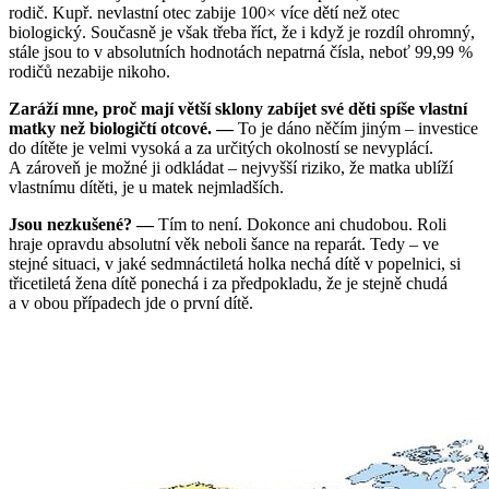
rodič. Kupř. nevlastní otec zabije 100× více dětí než otec
biologický. Současně je však třeba říct, že i když je rozdíl ohromný,
stále jsou to v absolutních hodnotách nepatrná čísla, neboť 99,99 %
rodičů nezabije nikoho.
Zaráží mne, proč mají větší sklony zabíjet své děti spíše vlastní
matky než biologičtí otcové. —
To je dáno něčím jiným – investice
do dítěte je velmi vysoká a za určitých okolností se nevyplácí.
A zároveň je možné ji odkládat – nejvyšší riziko, že matka ublíží
vlastnímu dítěti, je u matek nejmladších.
Jsou nezkušené? —
Tím to není. Dokonce ani chudobou. Roli
hraje opravdu absolutní věk neboli šance na reparát. Tedy – ve
stejné situaci, v jaké sedmnáctiletá holka nechá dítě v popelnici, si
třicetiletá žena dítě ponechá i za předpokladu, že je stejně chudá
a v obou případech jde o první dítě.