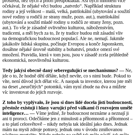
prostředí, než bych a priori předpokládal. Asi bych mnohem více
očekával, že nějaké věci budou „natvrdo“. Například struktura
rodiny a její velikost – malá, velká, patrilokální (ubytování a soužití
nové rodiny u rodičů ze strany muže, pozn. aut.), matrilokální
(ubytování a soužití mladé rodiny u rodičů ze strany ženy, pozn.
aut.). To vše je zásadně ovlivněno kulturou, náboženstvím,
tradicemi, a měl bych za to, že ty tradice budou mít zásadní vliv
na demografickou budoucnost populací. Ale ne, nemají. Jakmile
jakákoliv lidská skupina, počínaje Evropou a konče Japonskem,
dosáhne nějaké úrovně stability a bohatství, prudce omezí své
množení. Pravidla, která v tom jsou, jsou v zásadě zcela průhledně
ekonomická, neovlivněná kulturou.
Tedy jakýsi obecně daný seberegulující se mechanismus? —
Ne,
jde o to, že hodně dětí děláte, když nevíte, co s nimi bude. Pokud to
víte, není důvod jich dělat víc. A naopak ta investice, kterou jste měl
na deset „neurčitých“ potomků, vám nyní zbude na dva a můžete
víc investovat do jejich rozvoje.
Z toho by vyplývalo, že jsou si dnes lidé docela jistí budoucností,
přestože existují i hlasy varující před válkami či rozvojem umělé
inteligence… —
Víme jediné, že budoucnost neznáme a neznají ji
ani ti proroci. Odečítáme jen z minulosti a přítomnosti a přítomnost –
a to platí celosvětově – nikdy nebyla tak ideální jako dnes. Jednak
mám na mysli zdroje potravy, jednak onu v úvodu zmiňovanou
násilnou mortalitu. Nikdy nebylo na světě tak málo násilí, tak málo