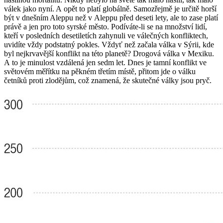
válek jako nyní. A opět to platí globálně. Samozřejmě je určitě horší
být v dnešním Aleppu než v Aleppu před deseti lety, ale to zase platí
právě a jen pro toto syrské město. Podíváte-li se na množství lidí,
kteří v posledních desetiletích zahynuli ve válečných konfliktech,
uvidíte vždy podstatný pokles. Vždyť než začala válka v Sýrii, kde
byl nejkrvavější konflikt na této planetě? Drogová válka v Mexiku.
A to je minulost vzdálená jen sedm let. Dnes je tamní konflikt ve
světovém měřítku na pěkném třetím místě, přitom jde o válku
četníků proti zlodějům, což znamená, že skutečné války jsou pryč.