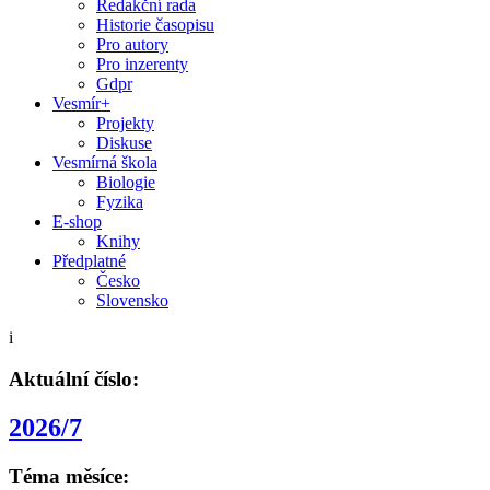
Redakční rada
Historie časopisu
Pro autory
Pro inzerenty
Gdpr
Vesmír+
Projekty
Diskuse
Vesmírná škola
Biologie
Fyzika
E-shop
Knihy
Předplatné
Česko
Slovensko
i
Aktuální číslo:
2026/7
Téma měsíce: