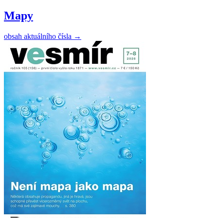
Mapy
obsah aktuálního čísla
→