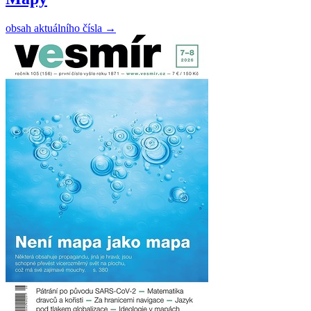
obsah aktuálního čísla
→