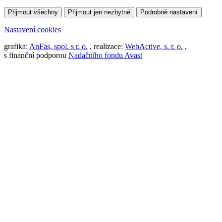
Přijmout všechny
Přijmout jen nezbytné
Podrobné nastavení
Nastavení cookies
grafika:
AnFas, spol. s r. o.
, realizace:
WebActive, s. r. o.
,
s finanční podporou
Nadačního fondu Avast