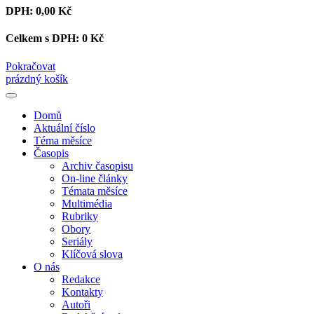
DPH:
0,00 Kč
Celkem s DPH:
0 Kč
Pokračovat
prázdný košík
Domů
Aktuální číslo
Téma měsíce
Časopis
Archiv časopisu
On-line články
Témata měsíce
Multimédia
Rubriky
Obory
Seriály
Klíčová slova
O nás
Redakce
Kontakty
Autoři