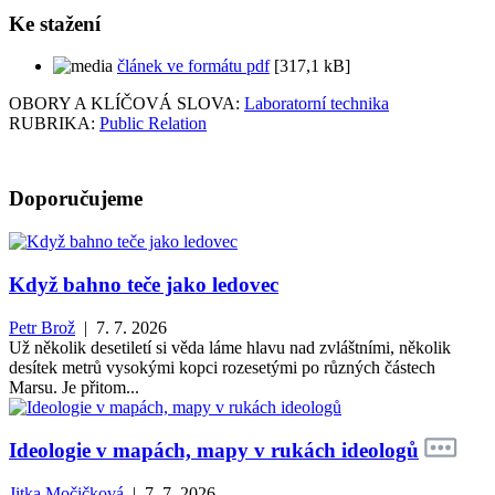
Ke stažení
článek ve formátu pdf
[317,1 kB]
OBORY A KLÍČOVÁ SLOVA:
Laboratorní technika
RUBRIKA:
Public Relation
Doporučujeme
Když bahno teče jako ledovec
Petr Brož
| 7. 7. 2026
Už několik desetiletí si věda láme hlavu nad zvláštními, několik
desítek metrů vysokými kopci rozesetými po různých částech
Marsu. Je přitom...
Ideologie v mapách, mapy v rukách ideologů
Jitka Močičková
| 7. 7. 2026