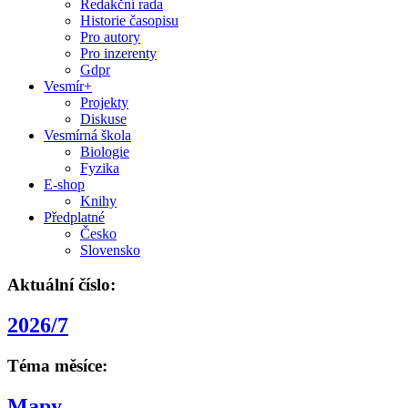
Redakční rada
Historie časopisu
Pro autory
Pro inzerenty
Gdpr
Vesmír+
Projekty
Diskuse
Vesmírná škola
Biologie
Fyzika
E-shop
Knihy
Předplatné
Česko
Slovensko
Aktuální číslo:
2026/7
Téma měsíce:
Mapy