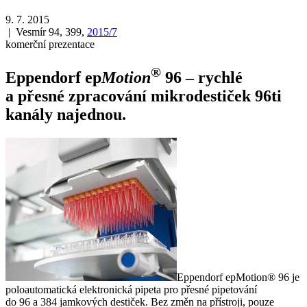
9. 7. 2015
| Vesmír 94, 399,
2015/7
komerční prezentace
®
Eppendorf ep
Motion
96 – rychlé
a přesné zpracování mikrodestiček 96ti
kanály najednou.
Eppendorf epMotion® 96 je
poloautomatická elektronická pipeta pro přesné pipetování
do 96 a 384 jamkových destiček. Bez změn na přístroji, pouze