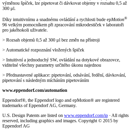
výměnou špiček, lze pipetovat či dávkovat objemy v rozsahu 0,5 až
300 μl.
®
Díky intuitivnímu a snadnému ovládání a rychlosti bude ep
Motion
96 velkým pomocníkem při zpracování mikrodestiček v laboratoři
pro jakéhokoli uživatele.
> Rozsah objemů 0,5 až 300 μl bez změn na přístroji
> Automatické rozpoznání vložených špiček
> Intuitivní a jednoduchý SW, ovládání na dotykové obrazovce,
viditelné všechny parametry určitého úkonu najednou
> Přednastavené aplikace: pipetování, odsávání, ředění, dávkování,
pipetování s následným mícháním pipetováním
www.eppendorf.com/automation
Eppendorf®, the Eppendorf logo and epMotion® are registered
trademarks of Eppendorf AG, Germany.
U.S. Design Patents are listed on
www.eppendorf.com/ip
· All rights
reserved, including graphics and images. Copyright © 2015 by
Eppendorf AG