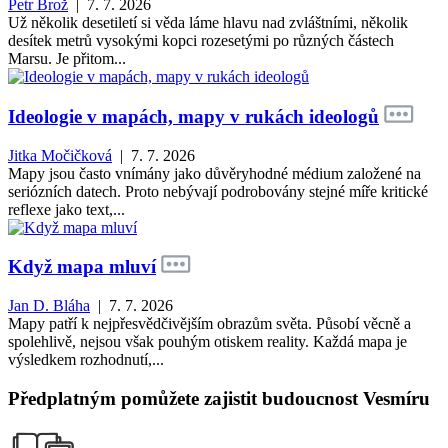
Petr Brož
| 7. 7. 2026
Už několik desetiletí si věda láme hlavu nad zvláštními, několik
desítek metrů vysokými kopci rozesetými po různých částech
Marsu. Je přitom...
Ideologie v mapách, mapy v rukách ideologů
Jitka Močičková
| 7. 7. 2026
Mapy jsou často vnímány jako důvěryhodné médium založené na
seriózních datech. Proto nebývají podrobovány stejné míře kritické
reflexe jako text,...
Když mapa mluví
Jan D. Bláha
| 7. 7. 2026
Mapy patří k nejpřesvědčivějším obrazům světa. Působí věcně a
spolehlivě, nejsou však pouhým otiskem reality. Každá mapa je
výsledkem rozhodnutí,...
Předplatným pomůžete zajistit budoucnost Vesmíru