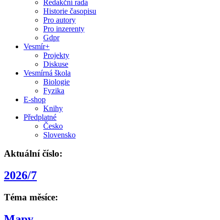
Redakční rada
Historie časopisu
Pro autory
Pro inzerenty
Gdpr
Vesmír+
Projekty
Diskuse
Vesmírná škola
Biologie
Fyzika
E-shop
Knihy
Předplatné
Česko
Slovensko
Aktuální číslo:
2026/7
Téma měsíce:
Mapy