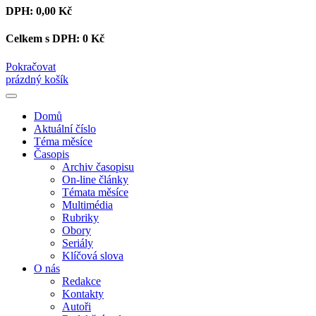
DPH:
0,00 Kč
Celkem s DPH:
0 Kč
Pokračovat
prázdný košík
Domů
Aktuální číslo
Téma měsíce
Časopis
Archiv časopisu
On-line články
Témata měsíce
Multimédia
Rubriky
Obory
Seriály
Klíčová slova
O nás
Redakce
Kontakty
Autoři