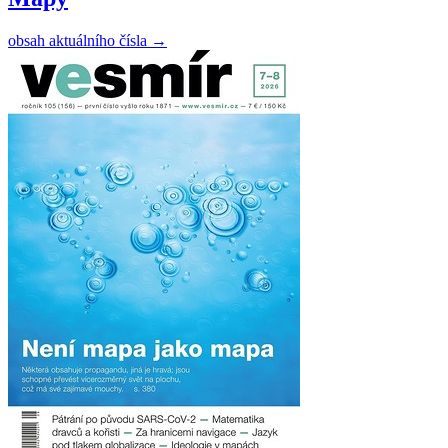
obsah aktuálního čísla
→