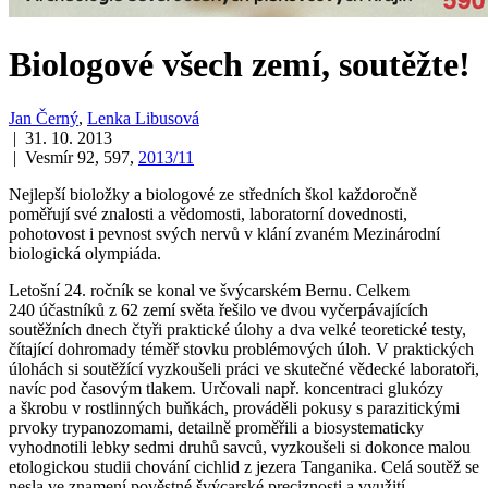
Biologové všech zemí, soutěžte!
Jan Černý
,
Lenka Libusová
| 31. 10. 2013
| Vesmír 92, 597,
2013/11
Nejlepší bioložky a biologové ze středních škol každoročně
poměřují své znalosti a vědomosti, laboratorní dovednosti,
pohotovost i pevnost svých nervů v klání zvaném Mezinárodní
biologická olympiáda.
Letošní 24. ročník se konal ve švýcarském Bernu. Celkem
240 účastníků z 62 zemí světa řešilo ve dvou vyčerpávajících
soutěžních dnech čtyři praktické úlohy a dva velké teoretické testy,
čítající dohromady téměř stovku problémových úloh. V praktických
úlohách si soutěžící vyzkoušeli práci ve skutečné vědecké laboratoři,
navíc pod časovým tlakem. Určovali např. koncentraci glukózy
a škrobu v rostlinných buňkách, prováděli pokusy s parazitickými
prvoky trypanozomami, detailně proměřili a biosystematicky
vyhodnotili lebky sedmi druhů savců, vyzkoušeli si dokonce malou
etologickou studii chování cichlid z jezera Tanganika. Celá soutěž se
nesla ve znamení pověstné švýcarské preciznosti a využití