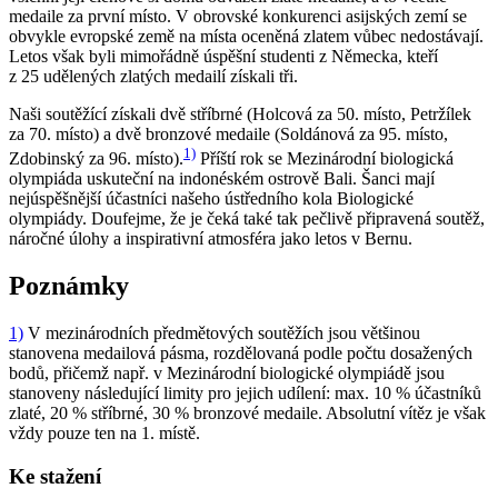
medaile za první místo. V obrovské konkurenci asijských zemí se
obvykle evropské země na místa oceněná zlatem vůbec nedostávají.
Letos však byli mimořádně úspěšní studenti z Německa, kteří
z 25 udělených zlatých medailí získali tři.
Naši soutěžící získali dvě stříbrné (Holcová za 50. místo, Petržílek
za 70. místo) a dvě bronzové medaile (Soldánová za 95. místo,
1)
Zdobinský za 96. místo).
Příští rok se Mezinárodní biologická
olympiáda uskuteční na indonéském ostrově Bali. Šanci mají
nejúspěšnější účastníci našeho ústředního kola Biologické
olympiády. Doufejme, že je čeká také tak pečlivě připravená soutěž,
náročné úlohy a inspirativní atmosféra jako letos v Bernu.
Poznámky
1)
V mezinárodních předmětových soutěžích jsou většinou
stanovena medailová pásma, rozdělovaná podle počtu dosažených
bodů, přičemž např. v Mezinárodní biologické olympiádě jsou
stanoveny následující limity pro jejich udílení: max. 10 % účastníků
zlaté, 20 % stříbrné, 30 % bronzové medaile. Absolutní vítěz je však
vždy pouze ten na 1. místě.
Ke stažení