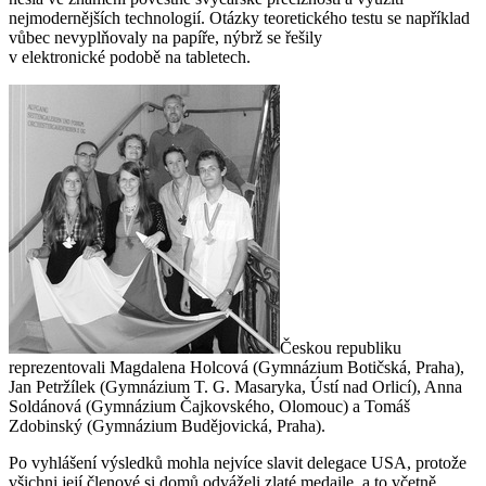
nejmodernějších technologií. Otázky teoretického testu se například
vůbec nevyplňovaly na papíře, nýbrž se řešily
v elektronické podobě na tabletech.
Českou republiku
reprezentovali Magdalena Holcová (Gymnázium Botičská, Praha),
Jan Petržílek (Gymnázium T. G. Masaryka, Ústí nad Orlicí), Anna
Soldánová (Gymnázium Čajkovského, Olomouc) a Tomáš
Zdobinský (Gymnázium Budějovická, Praha).
Po vyhlášení výsledků mohla nejvíce slavit delegace USA, protože
všichni její členové si domů odváželi zlaté medaile, a to včetně