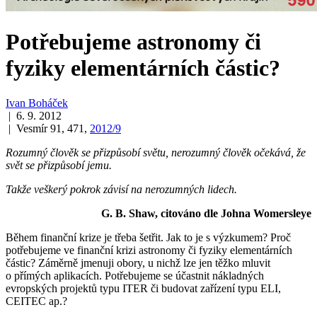
Potřebujeme astronomy či
fyziky elementárních částic?
Ivan Boháček
| 6. 9. 2012
| Vesmír 91, 471,
2012/9
Rozumný člověk se přizpůsobí světu, nerozumný člověk očekává, že
svět se přizpůsobí jemu.
Takže veškerý pokrok závisí na nerozumných lidech.
G. B. Shaw, citováno dle Johna Womersleye
Během finanční krize je třeba šetřit. Jak to je s výzkumem? Proč
potřebujeme ve finanční krizi astronomy či fyziky elementárních
částic? Záměrně jmenuji obory, u nichž lze jen těžko mluvit
o přímých aplikacích. Potřebujeme se účastnit nákladných
evropských projektů typu ITER či budovat zařízení typu ELI,
CEITEC ap.?