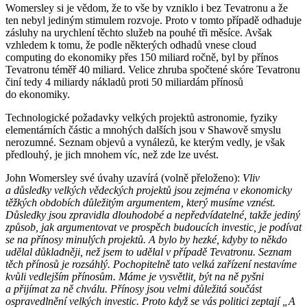
Womersley si je vědom, že to vše by vzniklo i bez Tevatronu a že
ten nebyl jediným stimulem rozvoje. Proto v tomto případě odhaduje
zásluhy na urychlení těchto služeb na pouhé tři měsíce. Avšak
vzhledem k tomu, že podle některých odhadů vnese cloud
computing do ekonomiky přes 150 miliard ročně, byl by přínos
Tevatronu téměř 40 miliard. Velice zhruba spočtené skóre Tevatronu
činí tedy 4 miliardy nákladů proti 50 miliardám přínosů
do ekonomiky.
Technologické požadavky velkých projektů astronomie, fyziky
elementárních částic a mnohých dalších jsou v Shawově smyslu
nerozumné. Seznam objevů a vynálezů, ke kterým vedly, je však
předlouhý, je jich mnohem víc, než zde lze uvést.
John Womersley své úvahy uzavírá (volně přeloženo):
Vliv
a důsledky velkých vědeckých projektů jsou zejména v ekonomicky
těžkých obdobích důležitým argumentem, který musíme vznést.
Důsledky jsou zpravidla dlouhodobé a nepředvídatelné, takže jediný
způsob, jak argumentovat ve prospěch budoucích investic, je podívat
se na přínosy minulých projektů. A bylo by hezké, kdyby to někdo
udělal důkladněji, než jsem to udělal v případě Tevatronu. Seznam
těch přínosů je rozsáhlý. Pochopitelně tato velká zařízení nestavíme
kvůli vedlejším přínosům. Máme je vysvětlit, být na ně pyšni
a přijímat za ně chválu. Přínosy jsou velmi důležitá součást
ospravedlnění velkých investic. Proto když se vás politici zeptají „A