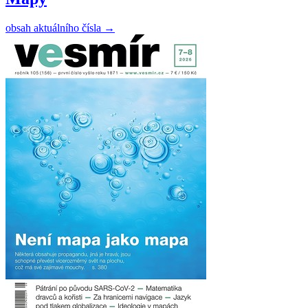
obsah aktuálního čísla
→