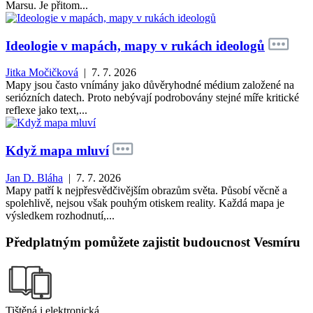
Marsu. Je přitom...
Ideologie v mapách, mapy v rukách ideologů
Jitka Močičková
| 7. 7. 2026
Mapy jsou často vnímány jako důvěryhodné médium založené na
seriózních datech. Proto nebývají podrobovány stejné míře kritické
reflexe jako text,...
Když mapa mluví
Jan D. Bláha
| 7. 7. 2026
Mapy patří k nejpřesvědčivějším obrazům světa. Působí věcně a
spolehlivě, nejsou však pouhým otiskem reality. Každá mapa je
výsledkem rozhodnutí,...
Předplatným pomůžete zajistit budoucnost Vesmíru
Tištěná i elektronická