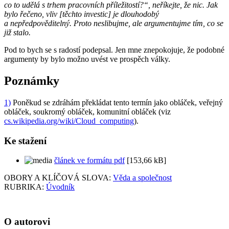
co to udělá s trhem pracovních příležitostí?“, neříkejte, že nic. Jak
bylo řečeno, vliv [těchto investic] je dlouhodobý
a nepředpověditelný. Proto neslibujme, ale argumentujme tím, co se
již stalo.
Pod to bych se s radostí podepsal. Jen mne znepokojuje, že podobné
argumenty by bylo možno uvést ve prospěch války.
Poznámky
1)
Poněkud se zdráhám překládat tento termín jako obláček, veřejný
obláček, soukromý obláček, komunitní obláček (viz
cs.wikipedia.org/wiki/Cloud_computing
).
Ke stažení
článek ve formátu pdf
[153,66 kB]
OBORY A KLÍČOVÁ SLOVA:
Věda a společnost
RUBRIKA:
Úvodník
O autorovi