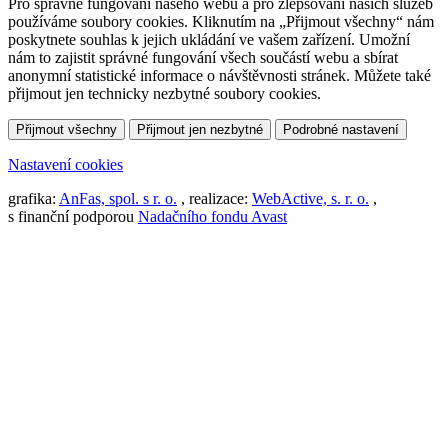
Pro správné fungování našeho webu a pro zlepšování našich služeb
používáme soubory cookies. Kliknutím na „Přijmout všechny“ nám
poskytnete souhlas k jejich ukládání ve vašem zařízení. Umožní
nám to zajistit správné fungování všech součástí webu a sbírat
anonymní statistické informace o návštěvnosti stránek. Můžete také
přijmout jen technicky nezbytné soubory cookies.
Přijmout všechny
Přijmout jen nezbytné
Podrobné nastavení
Nastavení cookies
grafika:
AnFas, spol. s r. o.
, realizace:
WebActive, s. r. o.
,
s finanční podporou
Nadačního fondu Avast