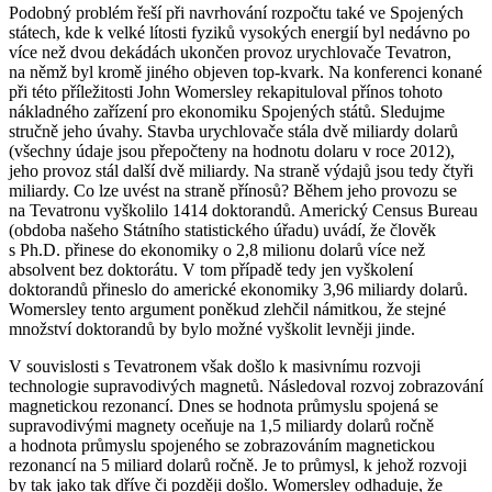
Podobný problém řeší při navrhování rozpočtu také ve Spojených
státech, kde k velké lítosti fyziků vysokých energií byl nedávno po
více než dvou dekádách ukončen provoz urychlovače Tevatron,
na němž byl kromě jiného objeven top-kvark. Na konferenci konané
při této příležitosti John Womersley rekapituloval přínos tohoto
nákladného zařízení pro ekonomiku Spojených států. Sledujme
stručně jeho úvahy. Stavba urychlovače stála dvě miliardy dolarů
(všechny údaje jsou přepočteny na hodnotu dolaru v roce 2012),
jeho provoz stál další dvě miliardy. Na straně výdajů jsou tedy čtyři
miliardy. Co lze uvést na straně přínosů? Během jeho provozu se
na Tevatronu vyškolilo 1414 doktorandů. Americký Census Bureau
(obdoba našeho Státního statistického úřadu) uvádí, že člověk
s Ph.D. přinese do ekonomiky o 2,8 milionu dolarů více než
absolvent bez doktorátu. V tom případě tedy jen vyškolení
doktorandů přineslo do americké ekonomiky 3,96 miliardy dolarů.
Womersley tento argument poněkud zlehčil námitkou, že stejné
množství doktorandů by bylo možné vyškolit levněji jinde.
V souvislosti s Tevatronem však došlo k masivnímu rozvoji
technologie supravodivých magnetů. Následoval rozvoj zobrazování
magnetickou rezonancí. Dnes se hodnota průmyslu spojená se
supravodivými magnety oceňuje na 1,5 miliardy dolarů ročně
a hodnota průmyslu spojeného se zobrazováním magnetickou
rezonancí na 5 miliard dolarů ročně. Je to průmysl, k jehož rozvoji
by tak jako tak dříve či později došlo. Womersley odhaduje, že