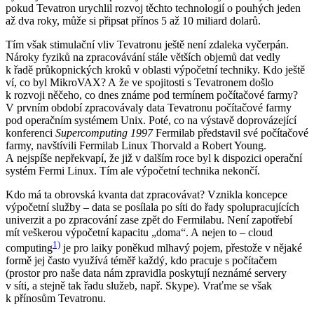
pokud Tevatron urychlil rozvoj těchto technologií o pouhých jeden
až dva roky, může si připsat přínos 5 až 10 miliard dolarů.
Tím však stimulační vliv Tevatronu ještě není zdaleka vyčerpán.
Nároky fyziků na zpracovávání stále větších objemů dat vedly
k řadě průkopnických kroků v oblasti výpočetní techniky. Kdo ještě
ví, co byl MikroVAX? A že ve spojitosti s Tevatronem došlo
k rozvoji něčeho, co dnes známe pod termínem počítačové farmy?
V prvním období zpracovávaly data Tevatronu počítačové farmy
pod operačním systémem Unix. Poté, co na výstavě doprovázející
konferenci
Supercomputing 1997
Fermilab představil své počítačové
farmy, navštívili Fermilab Linux Thorvald a Robert Young.
A nejspíše nepřekvapí, že již v dalším roce byl k dispozici operační
systém Fermi Linux. Tím ale výpočetní technika nekončí.
Kdo má ta obrovská kvanta dat zpracovávat? Vznikla koncepce
výpočetní služby – data se posílala po síti do řady spolupracujících
univerzit a po zpracování zase zpět do Fermilabu. Není zapotřebí
mít veškerou výpočetní kapacitu „doma“. A nejen to – cloud
1)
computing
je pro laiky poněkud mlhavý pojem, přestože v nějaké
formě jej často využívá téměř každý, kdo pracuje s počítačem
(prostor pro naše data nám zpravidla poskytují neznámé servery
v síti, a stejně tak řadu služeb, např. Skype). Vraťme se však
k přínosům Tevatronu.