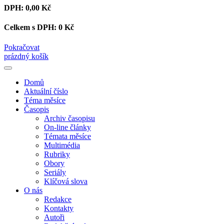
DPH:
0,00 Kč
Celkem s DPH:
0 Kč
Pokračovat
prázdný košík
Domů
Aktuální číslo
Téma měsíce
Časopis
Archiv časopisu
On-line články
Témata měsíce
Multimédia
Rubriky
Obory
Seriály
Klíčová slova
O nás
Redakce
Kontakty
Autoři