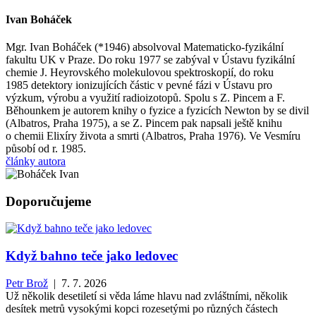
Ivan Boháček
Mgr. Ivan Boháček (*1946) absolvoval Matematicko-fyzikální
fakultu UK v Praze. Do roku 1977 se zabýval v Ústavu fyzikální
chemie J. Heyrovského molekulovou spektroskopií, do roku
1985 detektory ionizujících částic v pevné fázi v Ústavu pro
výzkum, výrobu a využití radioizotopů. Spolu s Z. Pincem a F.
Běhounkem je autorem knihy o fyzice a fyzicích Newton by se divil
(Albatros, Praha 1975), a se Z. Pincem pak napsali ještě knihu
o chemii Elixíry života a smrti (Albatros, Praha 1976). Ve Vesmíru
působí od r. 1985.
články autora
Doporučujeme
Když bahno teče jako ledovec
Petr Brož
| 7. 7. 2026
Už několik desetiletí si věda láme hlavu nad zvláštními, několik
desítek metrů vysokými kopci rozesetými po různých částech