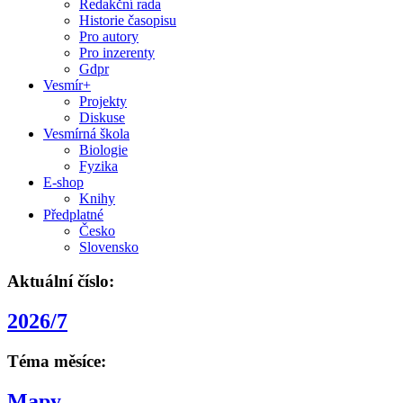
Redakční rada
Historie časopisu
Pro autory
Pro inzerenty
Gdpr
Vesmír+
Projekty
Diskuse
Vesmírná škola
Biologie
Fyzika
E-shop
Knihy
Předplatné
Česko
Slovensko
Aktuální číslo:
2026/7
Téma měsíce:
Mapy