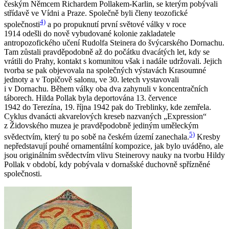
českým Němcem Richardem Pollakem-Karlin, se kterým pobývali
střídavě ve Vídni a Praze. Společně byli členy teozofické
4)
společnosti
a po propuknutí první světové války v roce
1914 odešli do nově vybudované kolonie zakladatele
antropozofického učení Rudolfa Steinera do švýcarského Dornachu.
Tam zůstali pravděpodobně až do počátku dvacátých let, kdy se
vrátili do Prahy, kontakt s komunitou však i nadále udržovali. Jejich
tvorba se pak objevovala na společných výstavách Krasoumné
jednoty a v Topičově salonu, ve 30. letech vystavovali
i v Dornachu. Během války oba dva zahynuli v koncentračních
táborech. Hilda Pollak byla deportována 13. července
1942 do Terezína, 19. října 1942 pak do Treblinky, kde zemřela.
Cyklus dvanácti akvarelových kreseb nazvaných „Expression“
z Židovského muzea je pravděpodobně jediným uměleckým
5)
svědectvím, který tu po sobě na českém území zanechala.
Kresby
nepředstavují pouhé ornamentální kompozice, jak bylo uváděno, ale
jsou originálním svědectvím vlivu Steinerovy nauky na tvorbu Hildy
Pollak v období, kdy pobývala v dornašské duchovně spřízněné
společnosti.