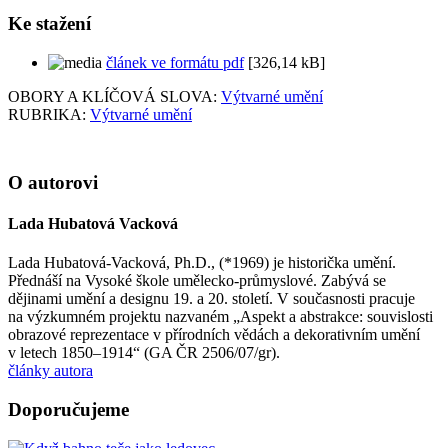
Ke stažení
článek ve formátu pdf
[326,14 kB]
OBORY A KLÍČOVÁ SLOVA:
Výtvarné umění
RUBRIKA:
Výtvarné umění
O autorovi
Lada Hubatová Vacková
Lada Hubatová-Vacková, Ph.D., (*1969) je historička umění.
Přednáší na Vysoké škole umělecko-průmyslové. Zabývá se
dějinami umění a designu 19. a 20. století. V současnosti pracuje
na výzkumném projektu nazvaném „Aspekt a abstrakce: souvislosti
obrazové reprezentace v přírodních vědách a dekorativním umění
v letech 1850–1914“ (GA ČR 2506/07/gr).
články autora
Doporučujeme