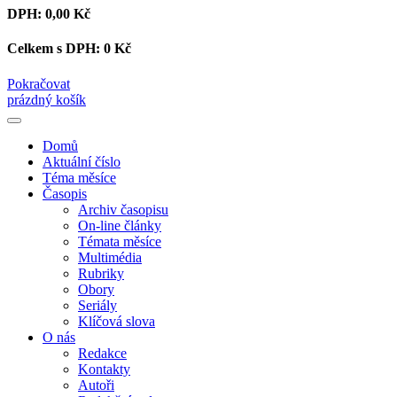
DPH:
0,00 Kč
Celkem s DPH:
0 Kč
Pokračovat
prázdný košík
Domů
Aktuální číslo
Téma měsíce
Časopis
Archiv časopisu
On-line články
Témata měsíce
Multimédia
Rubriky
Obory
Seriály
Klíčová slova
O nás
Redakce
Kontakty
Autoři