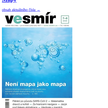
obsah aktuálního čísla
→