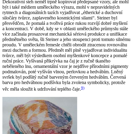
Dekorativní steh neměl trpně kopírovat předepsané vzory, ale mohl
být i také médiem uměleckého výrazu, mohl v nepravidelných
rytmech a diagonálních tazích vyjadřovat „étherické a duchovní
siločáry tvůrce, zaplaveného kosmickými silami“. Steiner byl
přesvědčen, že pomalá a tvořivá práce rukou rozvíjí dobré myšlení
a koncentraci. V době, kdy se v oblasti uměleckého průmyslu stále
více začínala prosazovat mechanická sériová produkce a unifikace
předmětného světa, šli Steiner a jeho stoupenci proti tomuto silnému
proudu. V uměleckém řemesle chtěli obrodit ztracenou rovnováhu
mezi duchem a formou. Předmět měl plně vyjadřovat individualitu
tvůrce, měl být výsledkem osobní myšlenkové koncepce a pomalé
ruční práce. Vyšívaná přikrývka na čaj je z ručně tkaného
neběleného lnu, ornamentální vzor je nejdříve přírodními pigmenty
podmalován, poté vyšíván vlnou, perlovkou a hedvábím. Lněný
svršek byl podšitý ručně barveným červeným hedvábím. Červená
barva pro hedvábnou podšívku byla zvolena symbolicky, protože
9)
věc měla sloužit k udržování teplého čaje.