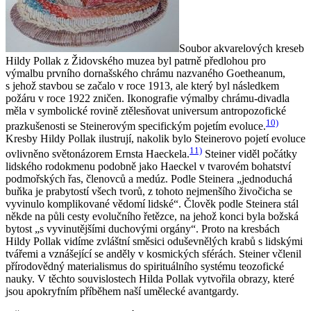
Soubor akvarelových kreseb
Hildy Pollak z Židovského muzea byl patrně předlohou pro
výmalbu prvního dornašského chrámu nazvaného Goetheanum,
s jehož stavbou se začalo v roce 1913, ale který byl následkem
požáru v roce 1922 zničen. Ikonografie výmalby chrámu-divadla
měla v symbolické rovině ztělesňovat universum antropozofické
10)
prazkušenosti se Steinerovým specifickým pojetím evoluce.
Kresby Hildy Pollak ilustrují, nakolik bylo Steinerovo pojetí evoluce
11)
ovlivněno světonázorem Ernsta Haeckela.
Steiner viděl počátky
lidského rodokmenu podobně jako Haeckel v tvarovém bohatství
podmořských řas, členovců a medúz. Podle Steinera „jednoduchá
buňka je prabytostí všech tvorů, z tohoto nejmenšího živočicha se
vyvinulo komplikované vědomí lidské“. Člověk podle Steinera stál
někde na půli cesty evolučního řetězce, na jehož konci byla božská
bytost „s vyvinutějšími duchovými orgány“. Proto na kresbách
Hildy Pollak vidíme zvláštní směsici oduševnělých krabů s lidskými
tvářemi a vznášející se anděly v kosmických sférách. Steiner včlenil
přírodovědný materialismus do spirituálního systému teozofické
nauky. V těchto souvislostech Hilda Pollak vytvořila obrazy, které
jsou apokryfním příběhem naší umělecké avantgardy.