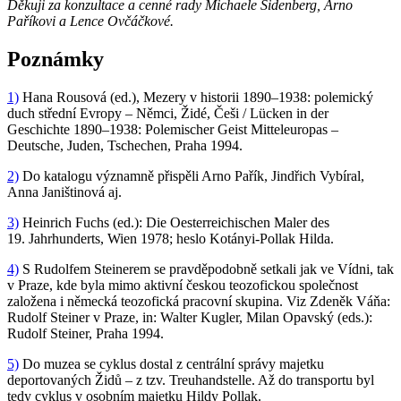
Děkuji za konzultace a cenné rady Michaele Sidenberg, Arno
Paříkovi a Lence Ovčáčkové.
Poznámky
1)
Hana Rousová (ed.), Mezery v historii 1890–1938: polemický
duch střední Evropy – Němci, Židé, Češi / Lücken in der
Geschichte 1890–1938: Polemischer Geist Mitteleuropas –
Deutsche, Juden, Tschechen, Praha 1994.
2)
Do katalogu významně přispěli Arno Pařík, Jindřich Vybíral,
Anna Janištinová aj.
3)
Heinrich Fuchs (ed.): Die Oesterreichischen Maler des
19. Jahrhunderts, Wien 1978; heslo Kotányi-Pollak Hilda.
4)
S Rudolfem Steinerem se pravděpodobně setkali jak ve Vídni, tak
v Praze, kde byla mimo aktivní českou teozofickou společnost
založena i německá teozofická pracovní skupina. Viz Zdeněk Váňa:
Rudolf Steiner v Praze, in: Walter Kugler, Milan Opavský (eds.):
Rudolf Steiner, Praha 1994.
5)
Do muzea se cyklus dostal z centrální správy majetku
deportovaných Židů – z tzv. Treuhandstelle. Až do transportu byl
tedy cyklus v osobním majetku Hildy Pollak.