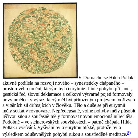
V Dornachu se Hilda Pollak
aktivně podílela na rozvoji nového – synesteticky chápaného –
prostorového umění, kterým byla eurytmie. Linie pohybu při tanci,
gestická řeč, slovní deklamace a celkové výtvarné pojetí formovaly
nový umělecký výraz, který měl být přirozeným projevem tvořivých
a vitálních sil dřímajících v člověku. Tělo a duše se při eurytmii
měly setkat v rovnováze. Nepředepsané, volné pohyby měly působit
léčivou silou a současně měly formovat novou emocionální řeč těla.
Podobně – ve steinerovských souvislostech – patrně chápala Hilda
Pollak i vyšívání. Vyšívání bylo eurytmii blízké, protože bylo
8)
výsledkem oduševnělých pohybů rukou a soustředěné meditace.