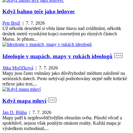
Když bahno teče jako ledovec
Petr Brož
| 7. 7. 2026
Už několik desetiletí si věda láme hlavu nad zvláštními, několik
desítek metrů vysokými kopci rozesetými po různých částech
Marsu. Je přitom...
Ideologie v mapách, mapy v rukách ideologů
Jitka Močičková
| 7. 7. 2026
Mapy jsou často vnímány jako důvěryhodné médium založené na
seriózních datech. Proto nebývají podrobovány stejné míře kritické
reflexe jako text,...
Když mapa mluví
Jan D. Bláha
| 7. 7. 2026
Mapy patří k nejpřesvědčivějším obrazům světa. Působí věcně a
spolehlivě, nejsou však pouhým otiskem reality. Každá mapa je
výsledkem rozhodnutí,...