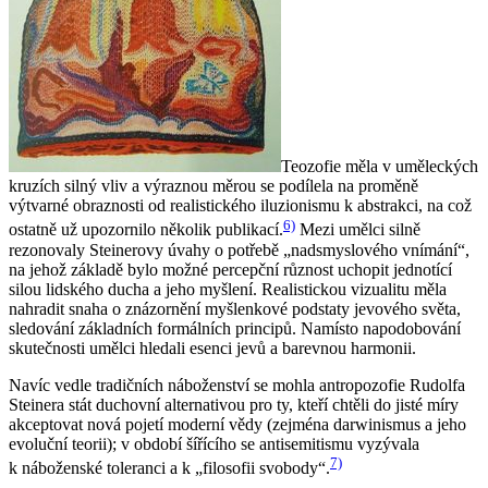
Teozofie měla v uměleckých
kruzích silný vliv a výraznou měrou se podílela na proměně
výtvarné obraznosti od realistického iluzionismu k abstrakci, na což
6)
ostatně už upozornilo několik publikací.
Mezi umělci silně
rezonovaly Steinerovy úvahy o potřebě „nadsmyslového vnímání“,
na jehož základě bylo možné percepční různost uchopit jednotící
silou lidského ducha a jeho myšlení. Realistickou vizualitu měla
nahradit snaha o znázornění myšlenkové podstaty jevového světa,
sledování základních formálních principů. Namísto napodobování
skutečnosti umělci hledali esenci jevů a barevnou harmonii.
Navíc vedle tradičních náboženství se mohla antropozofie Rudolfa
Steinera stát duchovní alternativou pro ty, kteří chtěli do jisté míry
akceptovat nová pojetí moderní vědy (zejména darwinismus a jeho
evoluční teorii); v období šířícího se antisemitismu vyzývala
7)
k náboženské toleranci a k „filosofii svobody“.