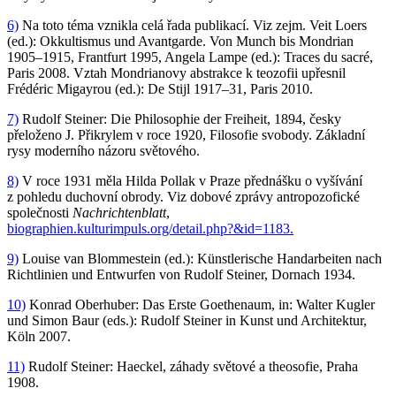
6)
Na toto téma vznikla celá řada publikací. Viz zejm. Veit Loers
(ed.): Okkultismus und Avantgarde. Von Munch bis Mondrian
1905–1915, Frantfurt 1995, Angela Lampe (ed.): Traces du sacré,
Paris 2008. Vztah Mondrianovy abstrakce k teozofii upřesnil
Frédéric Migayrou (ed.): De Stijl 1917–31, Paris 2010.
7)
Rudolf Steiner: Die Philosophie der Freiheit, 1894, česky
přeloženo J. Přikrylem v roce 1920, Filosofie svobody. Základní
rysy moderního názoru světového.
8)
V roce 1931 měla Hilda Pollak v Praze přednášku o vyšívání
z pohledu duchovní obrody. Viz dobové zprávy antropozofické
společnosti
Nachrichtenblatt
,
biographien.kulturimpuls.org/detail.php?&id=1183.
9)
Louise van Blommestein (ed.): Künstlerische Handarbeiten nach
Richtlinien und Entwurfen von Rudolf Steiner, Dornach 1934.
10)
Konrad Oberhuber: Das Erste Goethenaum, in: Walter Kugler
und Simon Baur (eds.): Rudolf Steiner in Kunst und Architektur,
Köln 2007.
11)
Rudolf Steiner: Haeckel, záhady světové a theosofie, Praha
1908.