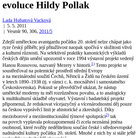
evoluce Hildy Pollak
Lada Hubatová Vacková
| 5. 5. 2011
| Vesmír 90, 306,
2011/5
Zdejší uměleckou avantgardu počátku 20. století nelze chápat jako
ryze český příběh; její přitažlivost naopak spočívá v složitosti vlivů
a kulturní různosti. Na selektivní praktiky kanonických výkladů
českých dějin umění upozornil v roce 1994 výstavní projekt vedený
1)
Hanou Rousovou, nazvaný Mezery v historii.
Tento projekt se
soustřeďoval na polemické prostředí střední Evropy
a na mezinárodní soužití Čechů, Němců a Židů na českém území
v letech 1890–1938 (tj. v rámci c. k. mocnářství i samostatného
Československa). Pokusil se přesvědčivě ukázat, že nástup
umělecké moderny tu měl rozrůzněnou povahu, a to analogicky
k multikulturní skladbě obyvatel. Výstavní i badatelský projekt
připomenul, že redukovat vícejazyčný a vícenárodnostní děj pouze
na českou vyprávěcí linii je ahistorické a zkreslující. Díky
2)
mezioborové a meziinstitucionální týmové spolupráci
tak
na povrch vyplavala polozapomenutá či zcela neznámá jména
osobností, které tvořily nedělitelnou součást české i středoevropské
nadnárodní kultury počátku 20. století. Mnohé z nich by si stále ještě