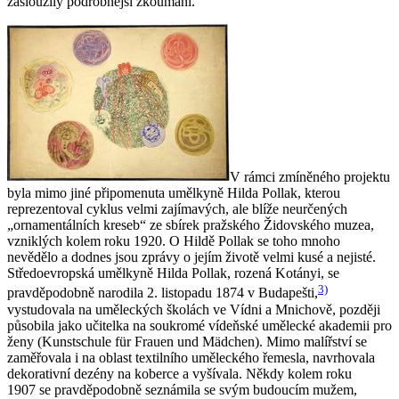
zasloužily podrobnější zkoumání.
V rámci zmíněného projektu
byla mimo jiné připomenuta umělkyně Hilda Pollak, kterou
reprezentoval cyklus velmi zajímavých, ale blíže neurčených
„ornamentálních kreseb“ ze sbírek pražského Židovského muzea,
vzniklých kolem roku 1920. O Hildě Pollak se toho mnoho
nevědělo a dodnes jsou zprávy o jejím životě velmi kusé a nejisté.
Středoevropská umělkyně Hilda Pollak, rozená Kotányi, se
3)
pravděpodobně narodila 2. listopadu 1874 v Budapešti,
vystudovala na uměleckých školách ve Vídni a Mnichově, později
působila jako učitelka na soukromé vídeňské umělecké akademii pro
ženy (Kunstschule für Frauen und Mädchen). Mimo malířství se
zaměřovala i na oblast textilního uměleckého řemesla, navrhovala
dekorativní dezény na koberce a vyšívala. Někdy kolem roku
1907 se pravděpodobně seznámila se svým budoucím mužem,