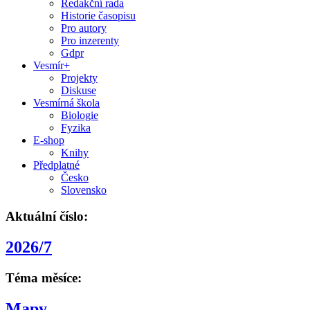
Redakční rada
Historie časopisu
Pro autory
Pro inzerenty
Gdpr
Vesmír+
Projekty
Diskuse
Vesmírná škola
Biologie
Fyzika
E-shop
Knihy
Předplatné
Česko
Slovensko
Aktuální číslo:
2026/7
Téma měsíce:
Mapy