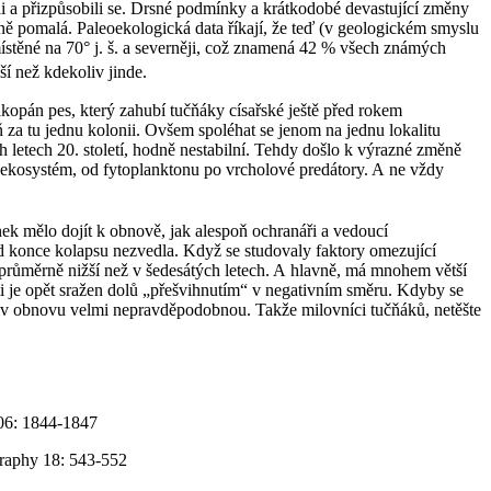
li a přizpůsobili se. Drsné podmínky a krátkodobé devastující změny
dně pomalá. Paleoekologická data říkají, že teď (v geologickém smyslu
umístěné na 70° j. š. a severněji, což znamená 42 % všech známých
ší než kdekoliv jinde.
pán pes, který zahubí tučňáky císařské ještě před rokem
 za tu jednu kolonii. Ovšem spoléhat se jenom na jednu lokalitu
letech 20. století, hodně nestabilní. Tehdy došlo k výrazné změně
ý ekosystém, od fytoplanktonu po vrcholové predátory. A ne vždy
 mělo dojít k obnově, jak alespoň ochranáři a vedoucí
od konce kolapsu nezvedla. Když se studovaly faktory omezující
je průměrně nižší než v šedesátých letech. A hlavně, má mnohem větší
sti je opět sražen dolů „přešvihnutím“ v negativním směru. Kdyby se
oliv obnovu velmi nepravděpodobnou. Takže milovníci tučňáků, netěšte
106: 1844-1847
graphy 18: 543-552