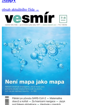
obsah aktuálního čísla
→