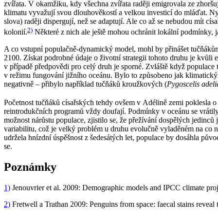
zvířata. V okamžiku, kdy všechna zvířata raději emigrovala ze zhoršu
klimatu vyvažují svou dlouhověkostí a velkou investicí do mláďat. Ny
slova) raději dispergují, než se adaptují. Ale co až se nebudou mít c
2)
kolonií.
Některé z nich ale ještě mohou ochránit lokální podmínky, ja
A co vstupní populačně-dynamický model, mohl by přinášet tučňákům
2100. Získat podrobné údaje o životní strategii tohoto druhu je kvůl
v případě předpovědi pro celý druh je sporné. Zvláště když populace
v režimu fungování jižního oceánu. Bylo to způsobeno jak klimatickým
negativně – přibylo například tučňáků kroužkových (
Pygoscelis adeli
Početnost tučňáků císařských tehdy ovšem v Adélině zemi poklesla o
reintrodukčních programů vždy doufají. Podmínky v oceánu se vrátily
možnost nárůstu populace, zjistilo se, že přežívání dospělých jedinců
variabilitu, což je velký problém u druhu evolučně vyladěném na co n
udržela hnízdní úspěšnost z šedesátých let, populace by dosáhla pův
se.
Poznámky
1)
Jenouvrier et al. 2009: Demographic models and IPCC climate proj
2)
Fretwell a Trathan 2009: Penguins from space: faecal stains revea