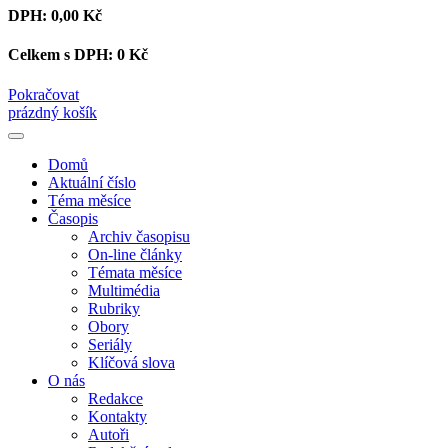
DPH:
0,00 Kč
Celkem s DPH:
0 Kč
Pokračovat
prázdný košík
Domů
Aktuální číslo
Téma měsíce
Časopis
Archiv časopisu
On-line články
Témata měsíce
Multimédia
Rubriky
Obory
Seriály
Klíčová slova
O nás
Redakce
Kontakty
Autoři