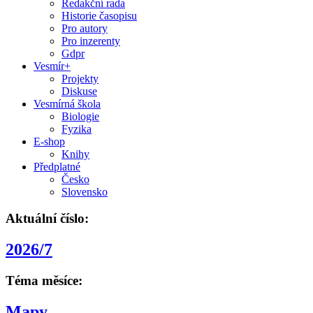
Redakční rada
Historie časopisu
Pro autory
Pro inzerenty
Gdpr
Vesmír+
Projekty
Diskuse
Vesmírná škola
Biologie
Fyzika
E-shop
Knihy
Předplatné
Česko
Slovensko
Aktuální číslo:
2026/7
Téma měsíce:
Mapy