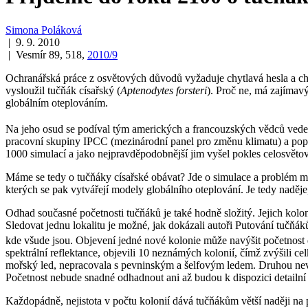
Simona Poláková
| 9. 9. 2010
| Vesmír 89, 518,
2010/9
Ochranářská práce z osvětových důvodů vyžaduje chytlavá hesla a chytl
vysloužil tučňák císařský (
Aptenodytes forsteri
). Proč ne, má zajímav
globálním oteplováním.
Na jeho osud se podíval tým amerických a francouzských vědců vede
pracovní skupiny IPCC (mezinárodní panel pro změnu klimatu) a popu
1000 simulací a jako nejpravděpodobnější jim vyšel pokles celosvětov
Máme se tedy o tučňáky císařské obávat? Jde o simulace a problém můž
kterých se pak vytvářejí modely globálního oteplování. Je tedy naděje,
Odhad současné početnosti tučňáků je také hodně složitý. Jejich kolon
Sledovat jednu lokalitu je možné, jak dokázali autoři Putování tučňáků
kde všude jsou. Objevení jedné nové kolonie může navýšit početnost dr
spektrální reflektance, objevili 10 neznámých kolonií, čímž zvýšili c
mořský led, nepracovala s pevninským a šelfovým ledem. Druhou nevýh
Početnost nebude snadné odhadnout ani až budou k dispozici detailní 
Každopádně, nejistota v počtu kolonií dává tučňákům větší naději na 