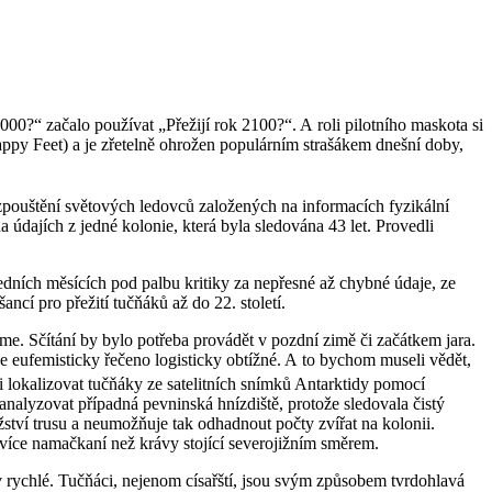
000?“ začalo používat „Přežijí rok 2100?“. A roli pilotního maskota si
appy Feet) a je zřetelně ohrožen populárním strašákem dnešní doby,
pouštění světových ledovců založených na informacích fyzikální
ajích z jedné kolonie, která byla sledována 43 let. Provedli
edních měsících pod palbu kritiky za nepřesné až chybné údaje, ze
ncí pro přežití tučňáků až do 22. století.
áme. Sčítání by bylo potřeba provádět v pozdní zimě či začátkem jara.
 je eufemisticky řečeno logisticky obtížné. A to bychom museli vědět,
i lokalizovat tučňáky ze satelitních snímků Antarktidy pomocí
analyzovat případná pevninská hnízdiště, protože sledovala čistý
tví trusu a neumožňuje tak odhadnout počty zvířat na kolonii.
ě více namačkaní než krávy stojící severojižním směrem.
iv rychlé. Tučňáci, nejenom císařští, jsou svým způsobem tvrdohlavá