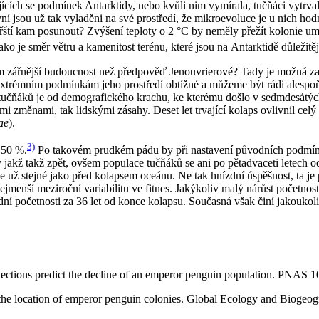
jících se podmínek Antarktidy, nebo kvůli nim vymírala, tučňáci vytrva
ní jsou už tak vyladěni na své prostředí, že mikroevoluce je u nich ho
ísařští kam posunout? Zvýšení teploty o 2 °C by neměly přežít kolonie 
ko je směr větru a kamenitost terénu, které jsou na Antarktidě důležitěj
 zářnější budoucnost než předpověď Jenouvrierové? Tady je možná zako
i extrémním podmínkám jeho prostředí obtížné a můžeme být rádi alespoň
 tučňáků je od demografického krachu, ke kterému došlo v sedmdesátých 
i změnami, tak lidskými zásahy. Deset let trvající kolaps ovlivnil cel
ae
).
3)
 50 %.
Po takovém prudkém pádu by při nastavení původních podmínek
 jakž takž zpět, ovšem populace tučňáků se ani po pětadvaceti letech 
 je už stejné jako před kolapsem oceánu. Ne tak hnízdní úspěšnost, ta 
ejmenší meziroční variabilitu ve fitnes. Jakýkoliv malý nárůst početno
odní početnosti za 36 let od konce kolapsu. Současná však činí jakouk
ections predict the decline of an emperor penguin population. PNAS 
l the location of emperor penguin colonies. Global Ecology and Biogeo