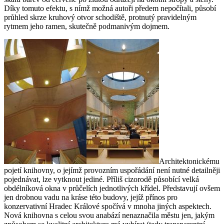
Díky tomuto efektu, s nímž možná autoři předem nepočítali, působí
průhled skrze kruhový otvor schodiště, protnutý pravidelným
rytmem jeho ramen, skutečně podmanivým dojmem.
Architektonickému
pojetí knihovny, o jejímž provozním uspořádání není nutné detailněji
pojednávat, lze vytknout jediné. Příliš cizorodě působící velká
obdélníková okna v průčelích jednotlivých křídel. Představují ovšem
jen drobnou vadu na kráse této budovy, jejíž přínos pro
konzervativní Hradec Králové spočívá v mnoha jiných aspektech.
Nová knihovna s celou svou anabází nenaznačila městu jen, jakým