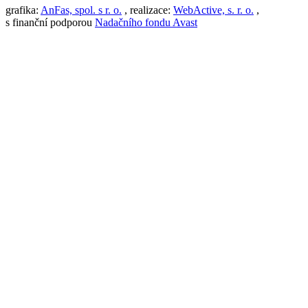
grafika:
AnFas, spol. s r. o.
, realizace:
WebActive, s. r. o.
,
s finanční podporou
Nadačního fondu Avast