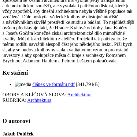
způsobem se kvalitní architektura má vybírat (tedy transparentní
a demokratickou soutěží), ale vyvolala i patřičnou diskusi, které je
vždy zapotřebí, aby dnešní architektura nebyla většině populace tak
vzdálená. Dále poskytla vědecké knihovně důstojné útočiště
a návštěvníkům skvělé prostředí ke studiu a bádání. To nejdůležitější
ovšem představuje fakt, že Hradec Králové od doby Jana Kotěry
a Josefa Gočára konečně získal architektonické dílo mimořádné
kvality. Můj dík architektům z ateliéru Projektil tak patří za to, že
mému rodišti navrátili alespoň část jeho někdejšího lesku. Přál bych
si, aby se budova knihovny stala kvalitativním vzorem pro ostatní
investory a aby spolupráce města či kraje s architekty Romanem
Brychtou, Adamem Halířem a Petrem Leškem pokračovala.
Ke stažení
článek ve formátu pdf
[341,79 kB]
OBORY A KLÍČOVÁ SLOVA:
Architektura
RUBRIKA:
Architektura
O autorovi
Jakub Potůček