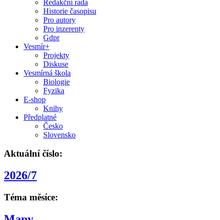
Redakční rada
Historie časopisu
Pro autory
Pro inzerenty
Gdpr
Vesmír+
Projekty
Diskuse
Vesmírná škola
Biologie
Fyzika
E-shop
Knihy
Předplatné
Česko
Slovensko
Aktuální číslo:
2026/7
Téma měsíce:
Mapy