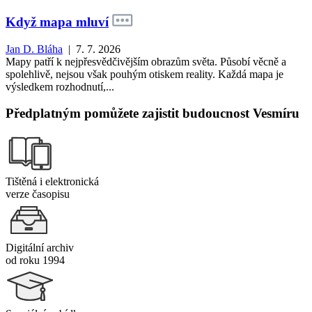
Když mapa mluví
Jan D. Bláha
| 7. 7. 2026
Mapy patří k nejpřesvědčivějším obrazům světa. Působí věcně a
spolehlivě, nejsou však pouhým otiskem reality. Každá mapa je
výsledkem rozhodnutí,...
Předplatným pomůžete zajistit budoucnost Vesmíru
Tištěná i elektronická
verze časopisu
Digitální archiv
od roku 1994