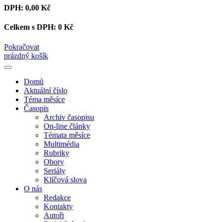
DPH:
0,00 Kč
Celkem s DPH:
0 Kč
Pokračovat
prázdný košík
Domů
Aktuální číslo
Téma měsíce
Časopis
Archiv časopisu
On-line články
Témata měsíce
Multimédia
Rubriky
Obory
Seriály
Klíčová slova
O nás
Redakce
Kontakty
Autoři