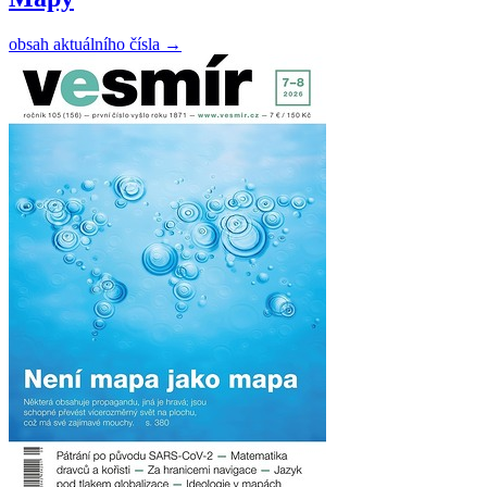
obsah aktuálního čísla
→