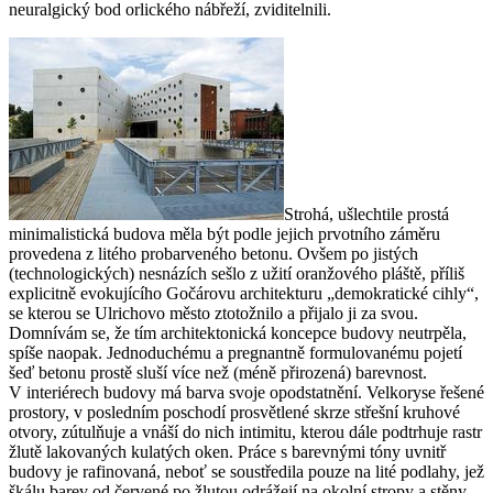
neuralgický bod orlického nábřeží, zviditelnili.
Strohá, ušlechtile prostá
minimalistická budova měla být podle jejich prvotního záměru
provedena z litého probarveného betonu. Ovšem po jistých
(technologických) nesnázích sešlo z užití oranžového pláště, příliš
explicitně evokujícího Gočárovu architekturu „demokratické cihly“,
se kterou se Ulrichovo město ztotožnilo a přijalo ji za svou.
Domnívám se, že tím architektonická koncepce budovy neutrpěla,
spíše naopak. Jednoduchému a pregnantně formulovanému pojetí
šeď betonu prostě sluší více než (méně přirozená) barevnost.
V interiérech budovy má barva svoje opodstatnění. Velkoryse řešené
prostory, v posledním poschodí prosvětlené skrze střešní kruhové
otvory, zútulňuje a vnáší do nich intimitu, kterou dále podtrhuje rastr
žlutě lakovaných kulatých oken. Práce s barevnými tóny uvnitř
budovy je rafinovaná, neboť se soustředila pouze na lité podlahy, jež
škálu barev od červené po žlutou odrážejí na okolní stropy a stěny.