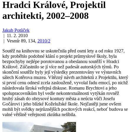
Hradci Králové, Projektil
architekti, 2002–2008
Jakub Potůček
| 11. 2. 2010
| Vesmír 89, 134,
2010/2
Soutěž na knihovnu se uskutečnila před osmi lety a od roku 1927,
kdy proběhlo podobné klání o projekt průmyslové školy, byla
bezpochyby nejlépe porotovanou a obeslanou soutěží v Hradci
Králové. Zúčastnilo se jí více než padesát autorských týmů. Po
skončení soutěže byly její výsledky prezentovány ve výstavních
sálech Kotěrova muzea. Vítězný návrh architektů z Projektilu, který
si první cenu odnesl zcela zaslouženě, vyvolal řadu emocí, po nichž
následovala široká veřejná diskuse. Romanu Brychtovi a jeho
spolupracovníkům byl vedle nekontextuálnosti vytýkán rovněž
hrubý zásah do obrysové kontury města a neúcta vůči Josefu
Gočárovi i jeho blízké Koželužské škole. Nejčastěji jsme ovšem
mohli být svědky nejrůznějších pocitových reakcí, neboť budova se
valné většině veřejnosti zkrátka nelíbila.