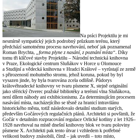
Na práci Projektilu je mi
nesmírně sympatický jejich podrobný průzkum terénu, který
předchází samotnému procesu navrhování, neboť jak poznamenal
Roman Brychta,
„forma plyne z nasání, z poznání místa“
. Díky
tomu tři klíčové stavby Projektilu – Národní technická knihovna
v Praze, Ekologické centrum Sluňákov v Horce u Olomouce
a Studijní a vědecká knihovna v Hradci Králové – vyrůstají ze země
s přirozeností mohutného stromu, jehož koruna, pokud by byl
vysazen jinde, by byla tvarována zcela odlišně. Půdorys
královéhradecké knihovny ve tvaru písmene X, stejně originální
jako sférický čtverec pražské bibliotéky a terénní vlna Sluňákova,
není dílem náhody ani exhibicionismu. Za determinujícím procesem
nasávání místa, nacházejícího se těsně za hranicí intravilánu
historického města, totiž následovalo detailní studium starých,
především Gočárových regulačních plánů. Architekti si povšimli, že
Gočár v detailním rozpracování regulace Orlické kotliny z let 1926–
1928 navrhoval na místě dnešní knihovny blok ve tvaru poloviny
písmene X. Architekti pak tento útvar i vzhledem k potřebné
velikosti budovy znásobili, čímž – jak uvedli – toto místo,