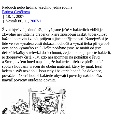
Padouch nebo hrdina, všechno jedna rodina
Fatima Cvrčková
| 18. 1. 2007
| Vesmír 86, 11,
2007/1
Život bývával jednodušší, když jsme ještě v bakteriích viděli jen
zlovolné neviditelné breberky, které způsobují záškrt, tuberkulózu,
kažení potravin i zubů, průjem a jiné nepříjemnosti. Nanejvýš si je
lidé ve své vynalézavosti dokázali ochočit a využít třeba při výrobě
octa nebo kysaného zelí. (Ještě nedávno jsme se mohli od jisté
dětské lékařky v televizi doslechnout, že jen to, co je prosté bakterií,
je doopravdy čisté.) Ty, kdo nezapomněli na pohádku o ševci
a Smrti, ovšem hned napadne, že bakterie – třeba v půdě – také
spolu s houbami vracejí do oběhu materiál, který by jinak ležel
ladem a svět nezdobil. Jsou tedy i bakterie hodné; ba dokonce,
považte, některé hodné bakterie obývají i povrchy našeho těla,
hlavně povrchy obrácené dovnitř.