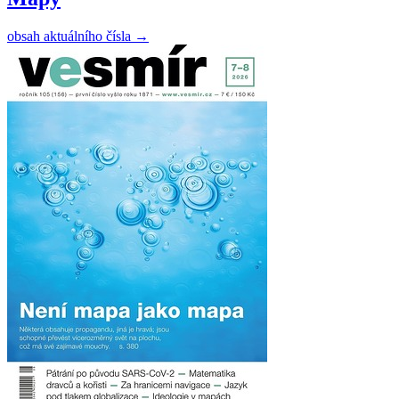
obsah aktuálního čísla
→