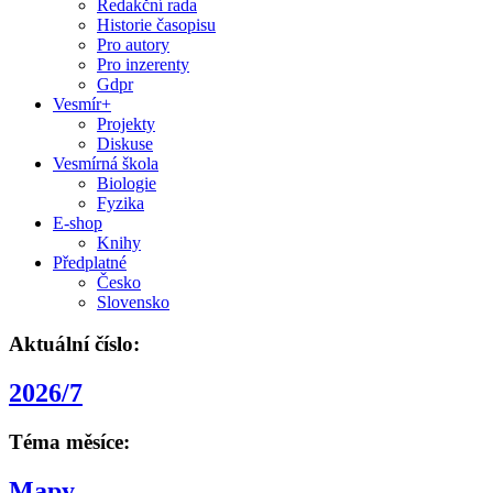
Redakční rada
Historie časopisu
Pro autory
Pro inzerenty
Gdpr
Vesmír+
Projekty
Diskuse
Vesmírná škola
Biologie
Fyzika
E-shop
Knihy
Předplatné
Česko
Slovensko
Aktuální číslo:
2026/7
Téma měsíce:
Mapy