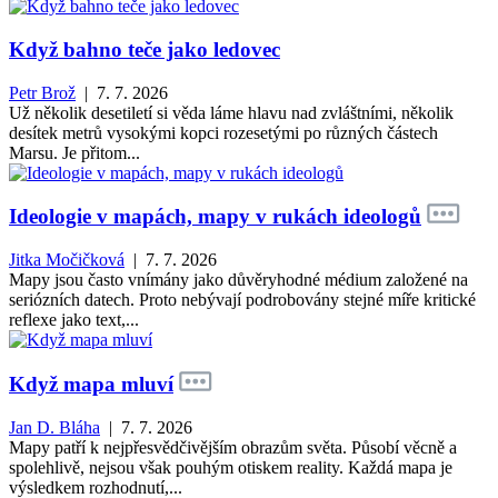
Když bahno teče jako ledovec
Petr Brož
| 7. 7. 2026
Už několik desetiletí si věda láme hlavu nad zvláštními, několik
desítek metrů vysokými kopci rozesetými po různých částech
Marsu. Je přitom...
Ideologie v mapách, mapy v rukách ideologů
Jitka Močičková
| 7. 7. 2026
Mapy jsou často vnímány jako důvěryhodné médium založené na
seriózních datech. Proto nebývají podrobovány stejné míře kritické
reflexe jako text,...
Když mapa mluví
Jan D. Bláha
| 7. 7. 2026
Mapy patří k nejpřesvědčivějším obrazům světa. Působí věcně a
spolehlivě, nejsou však pouhým otiskem reality. Každá mapa je
výsledkem rozhodnutí,...