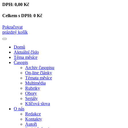
DPH:
0,00 Kč
Celkem s DPH:
0 Kč
Pokračovat
prázdný košík
Domů
Aktuální číslo
Téma měsíce
Časopis
Archiv časopisu
On-line články
Témata měsíce
Multimédia
Rubriky
Obory
Seriály
Klíčová slova
O nás
Redakce
Kontakty
Autoři