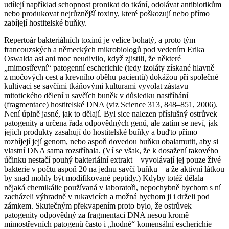
udílejí například schopnost pronikat do tkání, odolávat antibiotikům
nebo produkovat nejrůznější toxiny, které poškozují nebo přímo
zabíjejí hostitelské buňky.
Repertoár bakteriálních toxinů je velice bohatý, a proto tým
francouzských a německých mikrobiologů pod vedením Erika
Oswalda asi ani moc neudivilo, když zjistili, že některé
„mimostřevní“ patogenní escherichie (tedy izoláty získané hlavně
z močových cest a krevního oběhu pacientů) dokážou při společné
kultivaci se savčími tkáňovými kulturami vyvolat zástavu
mitotického dělení u savčích buněk v důsledku nastříhání
(fragmentace) hostitelské DNA (viz Science 313, 848–851, 2006).
Není úplně jasné, jak to dělají. Byl sice nalezen příslušný ostrůvek
patogenity a určena řada odpovědných genů, ale zatím se neví, jak
jejich produkty zasahují do hostitelské buňky a buďto přímo
rozbíjejí její genom, nebo aspoň dovedou buňku obalamutit, aby si
vlastní DNA sama rozstříhala. (Ví se však, že k dosažení takového
účinku nestačí pouhý bakteriální extrakt – vyvolávají jej pouze živé
bakterie v počtu aspoň 20 na jednu savčí buňku – a že aktivní látkou
by snad mohly být modifikované peptidy.) Kdyby totéž dělala
nějaká chemikálie používaná v laboratoři, nepochybně bychom s ní
zacházeli výhradně v rukavicích a možná bychom ji i drželi pod
zámkem. Skutečným překvapením proto bylo, že ostrůvek
patogenity odpovědný za fragmentaci DNA nesou kromě
mimostřevních patogenů často i „hodné“ komensální escherichie –