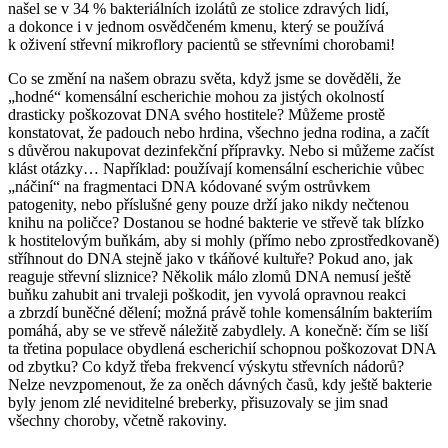
našel se v 34 % bakteriálních izolátů ze stolice zdravých lidí,
a dokonce i v jednom osvědčeném kmenu, který se používá
k oživení střevní mikroflory pacientů se střevními chorobami!
Co se změní na našem obrazu světa, když jsme se dověděli, že
„hodné“ komensální escherichie mohou za jistých okolností
drasticky poškozovat DNA svého hostitele? Můžeme prostě
konstatovat, že padouch nebo hrdina, všechno jedna rodina, a začít
s důvěrou nakupovat dezinfekční přípravky. Nebo si můžeme začíst
klást otázky… Například: používají komensální escherichie vůbec
„náčiní“ na fragmentaci DNA kódované svým ostrůvkem
patogenity, nebo příslušné geny pouze drží jako nikdy nečtenou
knihu na poličce? Dostanou se hodné bakterie ve střevě tak blízko
k hostitelovým buňkám, aby si mohly (přímo nebo zprostředkovaně)
stříhnout do DNA stejně jako v tkáňové kultuře? Pokud ano, jak
reaguje střevní sliznice? Několik málo zlomů DNA nemusí ještě
buňku zahubit ani trvaleji poškodit, jen vyvolá opravnou reakci
a zbrzdí buněčné dělení; možná právě tohle komensálním bakteriím
pomáhá, aby se ve střevě náležitě zabydlely. A konečně: čím se liší
ta třetina populace obydlená escherichií schopnou poškozovat DNA
od zbytku? Co když třeba frekvencí výskytu střevních nádorů?
Nelze nevzpomenout, že za oněch dávných časů, kdy ještě bakterie
byly jenom zlé neviditelné breberky, přisuzovaly se jim snad
všechny choroby, včetně rakoviny.