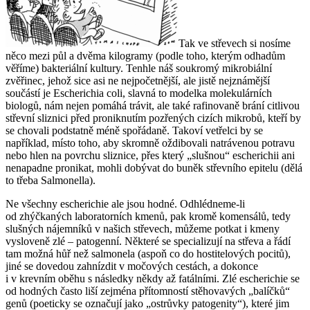
Tak ve střevech si nosíme
něco mezi půl a dvěma kilogramy (podle toho, kterým odhadům
věříme) bakteriální kultury. Tenhle náš soukromý mikrobiální
zvěřinec, jehož sice asi ne nejpočetnější, ale jistě nejznámější
součástí je
Escherichia coli
, slavná to modelka molekulárních
biologů, nám nejen pomáhá trávit, ale také rafinovaně brání citlivou
střevní sliznici před proniknutím pozřených cizích mikrobů, kteří by
se chovali podstatně méně spořádaně. Takoví vetřelci by se
například, místo toho, aby skromně oždibovali natrávenou potravu
nebo hlen na povrchu sliznice, přes který „slušnou“ escherichii ani
nenapadne pronikat, mohli dobývat do buněk střevního epitelu (dělá
to třeba
Salmonella
).
Ne všechny escherichie ale jsou hodné. Odhlédneme-li
od zhýčkaných laboratorních kmenů, pak kromě komensálů, tedy
slušných nájemníků v našich střevech, můžeme potkat i kmeny
vysloveně zlé – patogenní. Některé se specializují na střeva a řádí
tam možná hůř než salmonela (aspoň co do hostitelových pocitů),
jiné se dovedou zahnízdit v močových cestách, a dokonce
i v krevním oběhu s následky někdy až fatálními. Zlé escherichie se
od hodných často liší zejména přítomností stěhovavých „balíčků“
genů (poeticky se označují jako „ostrůvky patogenity“), které jim