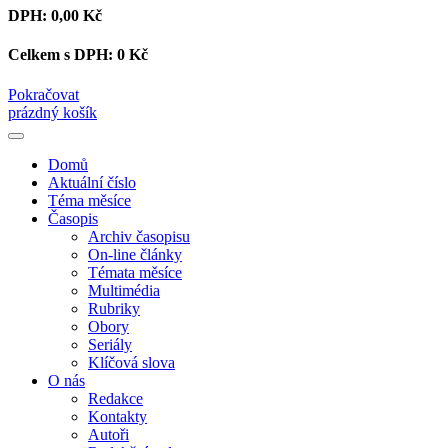
DPH:
0,00 Kč
Celkem s DPH:
0 Kč
Pokračovat
prázdný košík
Domů
Aktuální číslo
Téma měsíce
Časopis
Archiv časopisu
On-line články
Témata měsíce
Multimédia
Rubriky
Obory
Seriály
Klíčová slova
O nás
Redakce
Kontakty
Autoři