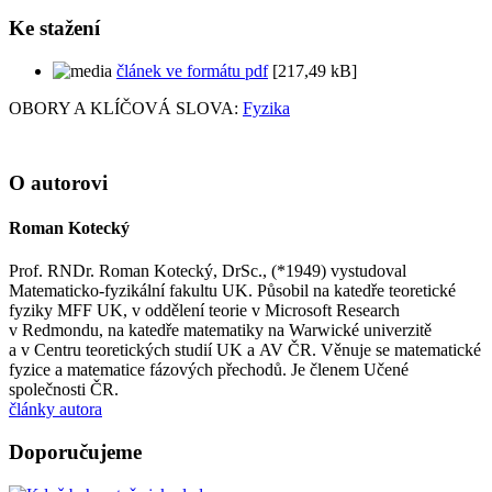
Ke stažení
článek ve formátu pdf
[217,49 kB]
OBORY A KLÍČOVÁ SLOVA:
Fyzika
O autorovi
Roman Kotecký
Prof. RNDr. Roman Kotecký, DrSc., (*1949) vystudoval
Matematicko-fyzikální fakultu UK. Působil na katedře teoretické
fyziky MFF UK, v oddělení teorie v Microsoft Research
v Redmondu, na katedře matematiky na Warwické univerzitě
a v Centru teoretických studií UK a AV ČR. Věnuje se matematické
fyzice a matematice fázových přechodů. Je členem Učené
společnosti ČR.
články autora
Doporučujeme