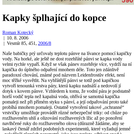
Kapky šplhající do kopce
Roman Kotecký
| 10. 8. 2006
| Vesmír 85, 451,
2006/8
Naše babičky prý určovaly teplotu pánve na lívance pomocí kapičky
vody. Na horké, ale ještě ne dost rozehřáté pánvi se kapka vody
velmi rychle vypaří. Když se však pánev rozehřeje více, vydrží na ní
kapička do úplného odpaření mnohem déle. Toto jen zdánlivě
paradoxní chování, známé pod názvem
Leidenfrostův efekt
, není
moc těžké vysvětlit. Na vyhřátější pánvi se totiž pod kapičkou
vytvoří tenounká vrstva páry, která kapku nadnáší a nedovolí jí
dotyk s kovem pánve. Vzhledem k tomu, že vodní pára je podstatně
horší vodič tepla než kapalná voda, ohřívá se samotná kapička
pomaleji než při přímém styku s pánví, a její odpařování proto také
probíhá mnohem pomaleji. Ostatně vytvoření takové „ochranné“
vrstvičky umožňuje provádět různé nebezpečné triky: od chůze po
rozžhaveném uhlí a olizování rozžhavených lžic až po ponoření
navlhčené ruky do rozžhaveného olova (důrazně žádáme, aby se
laskavý čtenář zdržel podobných experimentů, které vyžadují jemné