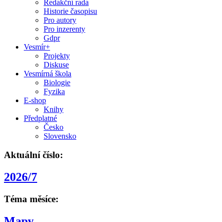
Redakční rada
Historie časopisu
Pro autory
Pro inzerenty
Gdpr
Vesmír+
Projekty
Diskuse
Vesmírná škola
Biologie
Fyzika
E-shop
Knihy
Předplatné
Česko
Slovensko
Aktuální číslo:
2026/7
Téma měsíce:
Mapy