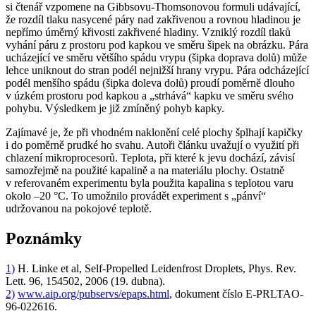
si čtenář vzpomene na Gibbsovu-Thomsonovou formuli udávající,
že rozdíl tlaku nasycené páry nad zakřivenou a rovnou hladinou je
nepřímo úměrný křivosti zakřivené hladiny. Vzniklý rozdíl tlaků
vyhání páru z prostoru pod kapkou ve směru šipek na obrázku. Pára
ucházející ve směru většího spádu vrypu (šipka doprava dolů) může
lehce uniknout do stran podél nejnižší hrany vrypu. Pára odcházející
podél menšího spádu (šipka doleva dolů) proudí poměrně dlouho
v úzkém prostoru pod kapkou a „strhává“ kapku ve směru svého
pohybu. Výsledkem je již zmíněný pohyb kapky.
Zajímavé je, že při vhodném naklonění celé plochy šplhají kapičky
i do poměrně prudké ho svahu. Autoři článku uvažují o využití při
chlazení mikroprocesorů. Teplota, při které k jevu dochází, závisí
samozřejmě na použité kapalině a na materiálu plochy. Ostatně
v referovaném experimentu byla použita kapalina s teplotou varu
okolo –20 °C. To umožnilo provádět experiment s „pánví“
udržovanou na pokojové teplotě.
Poznámky
1)
H. Linke et al, Self-Propelled Leidenfrost Droplets, Phys. Rev.
Lett. 96, 154502, 2006 (19. dubna).
2)
www.aip.org/pubservs/epaps.html
, dokument číslo E-PRLTAO-
96-022616.