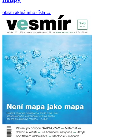
obsah aktuálního čísla
→