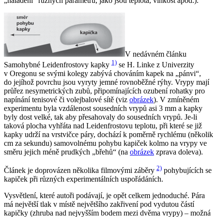
„naladění“ různých parametrů, jako jsou teplota, vlhkost apod.).
V nedávném článku
1)
Samohybné Leidenfrostovy kapky
se H. Linke z Univerzity
v Oregonu se svými kolegy zabývá chováním kapek na „pánvi“,
do jejíhož povrchu jsou vyryty jemné rovnoběžné rýhy. Vrypy mají
průřez nesymetrických zubů, připomínajících ozubení rohatky pro
napínání tenisové či volejbalové sítě (viz
obrázek
). V zmíněném
experimentu byla vzdálenost sousedních vrypů asi 3 mm a kapky
byly dost velké, tak aby přesahovaly do sousedních vrypů. Je-li
taková plocha vyhřáta nad Leidenfrostovu teplotu, při které se již
kapky udrží na vrstvičce páry, dochází k poměrně rychlému (několik
cm za sekundu) samovolnému pohybu kapiček kolmo na vrypy ve
směru jejich méně prudkých „břehů“ (na
obrázek
zprava doleva).
2)
Článek je doprovázen několika filmovými záběry
pohybujících se
kapiček při různých experimentálních uspořádáních.
Vysvětlení, které autoři podávají, je opět celkem jednoduché. Pára
má největší tlak v místě největšího zakřivení pod vydutou částí
kapičky (zhruba nad nejvyšším bodem mezi dvěma vrypy) – možná