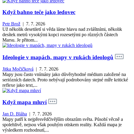
Když bahno teče jako ledovec
Petr Brož
| 7. 7. 2026
Už několik desetiletí si věda láme hlavu nad zvláštními, několik
desítek metrů vysokými kopci rozesetými po různých částech
Marsu. Je přitom...
Ideologie v mapách, mapy v rukách ideologů
Jitka Močičková
| 7. 7. 2026
Mapy jsou často vnímány jako důvěryhodné médium založené na
seriózních datech. Proto nebývají podrobovány stejné míře kritické
reflexe jako text,...
Když mapa mluví
Jan D. Bláha
| 7. 7. 2026
Mapy patří k nejpřesvědčivějším obrazům světa. Působí věcně a
spolehlivě, nejsou však pouhým otiskem reality. Každá mapa je
výsledkem rozhodnutí,...