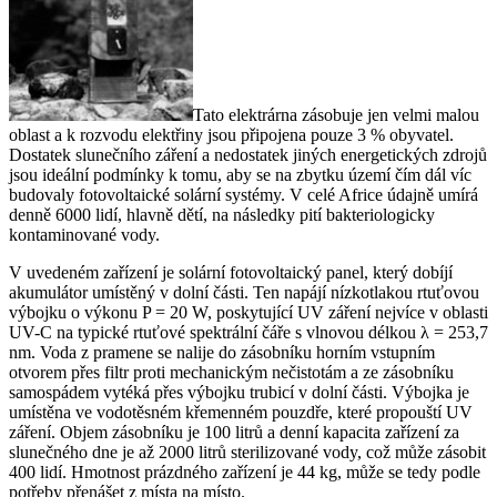
Tato elektrárna zásobuje jen velmi malou
oblast a k rozvodu elektřiny jsou připojena pouze 3 % obyvatel.
Dostatek slunečního záření a nedostatek jiných energetických zdrojů
jsou ideální podmínky k tomu, aby se na zbytku území čím dál víc
budovaly fotovoltaické solární systémy. V celé Africe údajně umírá
denně 6000 lidí, hlavně dětí, na následky pití bakteriologicky
kontaminované vody.
V uvedeném zařízení je solární fotovoltaický panel, který dobíjí
akumulátor umístěný v dolní části. Ten napájí nízkotlakou rtuťovou
výbojku o výkonu
P
= 20 W, poskytující UV záření nejvíce v oblasti
UV-C na typické rtuťové spektrální čáře s vlnovou délkou λ = 253,7
nm. Voda z pramene se nalije do zásobníku horním vstupním
otvorem přes filtr proti mechanickým nečistotám a ze zásobníku
samospádem vytéká přes výbojku trubicí v dolní části. Výbojka je
umístěna ve vodotěsném křemenném pouzdře, které propouští UV
záření. Objem zásobníku je 100 litrů a denní kapacita zařízení za
slunečného dne je až 2000 litrů sterilizované vody, což může zásobit
400 lidí. Hmotnost prázdného zařízení je 44 kg, může se tedy podle
potřeby přenášet z místa na místo.