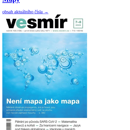
obsah aktuálního čísla
→