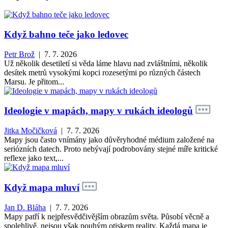
Když bahno teče jako ledovec
Petr Brož
| 7. 7. 2026
Už několik desetiletí si věda láme hlavu nad zvláštními, několik
desítek metrů vysokými kopci rozesetými po různých částech
Marsu. Je přitom...
Ideologie v mapách, mapy v rukách ideologů
Jitka Močičková
| 7. 7. 2026
Mapy jsou často vnímány jako důvěryhodné médium založené na
seriózních datech. Proto nebývají podrobovány stejné míře kritické
reflexe jako text,...
Když mapa mluví
Jan D. Bláha
| 7. 7. 2026
Mapy patří k nejpřesvědčivějším obrazům světa. Působí věcně a
spolehlivě, nejsou však pouhým otiskem reality. Každá mapa je