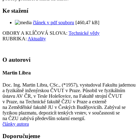
Ke stažení
článek v pdf souboru
[460,47 kB]
OBORY A KLÍČOVÁ SLOVA:
Technické vědy
RUBRIKA:
Aktuality
O autorovi
Martin Libra
Doc. Ing. Martin Libra, CSc., (*1957), vystudoval Fakultu jadernou
a fyzikálně inženýrskou ČVUT v Praze. Působil ve fyzikálním
ústavu AV ČR, v Tesle Holešovice, na Fakultě strojní ČVUT
v Praze, na Technické fakultě ČZU v Praze a externě
na Zemědělské fakultě JU v Českých Budějoviciíh. Zabýval se
fyzikou plazmatu, depozicít tenkých vrstev, v současnosti se
na ČZU zabývá především solarní energií.
články autora
Doporučujeme