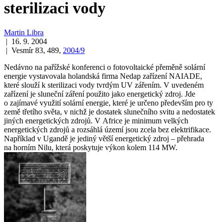
sterilizaci vody
Martin Libra
| 16. 9. 2004
| Vesmír 83, 489,
2004/9
Nedávno na pařížské konferenci o fotovoltaické přeměně solární
energie vystavovala holandská firma Nedap zařízení NAIADE,
které slouží k sterilizaci vody tvrdým UV zářením. V uvedeném
zařízení je sluneční záření použito jako energetický zdroj. Jde
o zajímavé využití solární energie, které je určeno především pro ty
země třetího světa, v nichž je dostatek slunečního svitu a nedostatek
jiných energetických zdrojů. V Africe je minimum velkých
energetických zdrojů a rozsáhlá území jsou zcela bez elektrifikace.
Například v Ugandě je jediný větší energetický zdroj – přehrada
na horním Nilu, která poskytuje výkon kolem 114 MW.