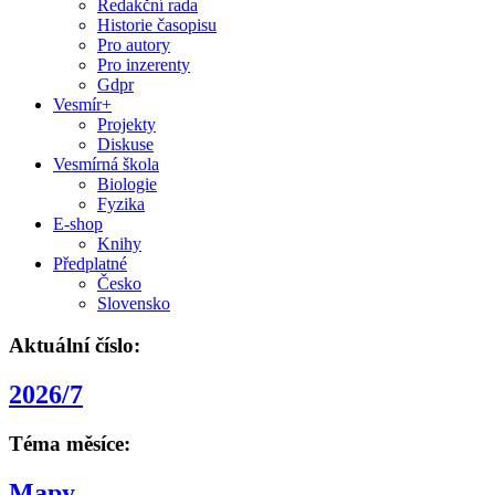
Redakční rada
Historie časopisu
Pro autory
Pro inzerenty
Gdpr
Vesmír+
Projekty
Diskuse
Vesmírná škola
Biologie
Fyzika
E-shop
Knihy
Předplatné
Česko
Slovensko
Aktuální číslo:
2026/7
Téma měsíce:
Mapy