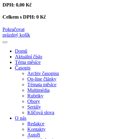
DPH:
0,00 Kč
Celkem s DPH:
0 Kč
Pokračovat
prázdný košík
Domů
Aktuální číslo
Téma měsíce
Časopis
Archiv časopisu
On-line články
Témata měsíce
Multimédia
Rubriky
Obory
Seriály
Klíčová slova
O nás
Redakce
Kontakty
Autoři