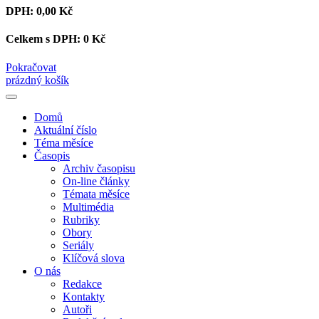
DPH:
0,00 Kč
Celkem s DPH:
0 Kč
Pokračovat
prázdný košík
Domů
Aktuální číslo
Téma měsíce
Časopis
Archiv časopisu
On-line články
Témata měsíce
Multimédia
Rubriky
Obory
Seriály
Klíčová slova
O nás
Redakce
Kontakty
Autoři