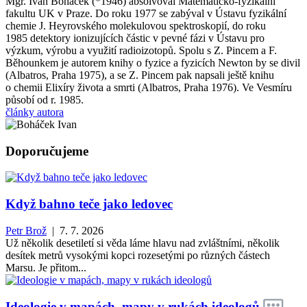
Mgr. Ivan Boháček (*1946) absolvoval Matematicko-fyzikální
fakultu UK v Praze. Do roku 1977 se zabýval v Ústavu fyzikální
chemie J. Heyrovského molekulovou spektroskopií, do roku
1985 detektory ionizujících částic v pevné fázi v Ústavu pro
výzkum, výrobu a využití radioizotopů. Spolu s Z. Pincem a F.
Běhounkem je autorem knihy o fyzice a fyzicích Newton by se divil
(Albatros, Praha 1975), a se Z. Pincem pak napsali ještě knihu
o chemii Elixíry života a smrti (Albatros, Praha 1976). Ve Vesmíru
působí od r. 1985.
články autora
Doporučujeme
Když bahno teče jako ledovec
Petr Brož
| 7. 7. 2026
Už několik desetiletí si věda láme hlavu nad zvláštními, několik
desítek metrů vysokými kopci rozesetými po různých částech
Marsu. Je přitom...
Ideologie v mapách, mapy v rukách ideologů