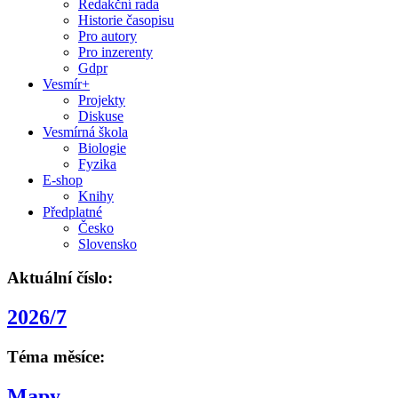
Redakční rada
Historie časopisu
Pro autory
Pro inzerenty
Gdpr
Vesmír+
Projekty
Diskuse
Vesmírná škola
Biologie
Fyzika
E-shop
Knihy
Předplatné
Česko
Slovensko
Aktuální číslo:
2026/7
Téma měsíce:
Mapy