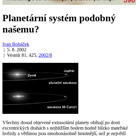
Planetární systém podobný
našemu?
Ivan Boháček
| 5. 8. 2002
| Vesmír 81, 425,
2002/8
Všechny dosud objevené extrasolární planety obíhají po dosti
excentrických drahách s nejbližším bodem hodně blízko mateřské
hvězdy a většinou jsou mnohonásobně hmotnější, než je největší