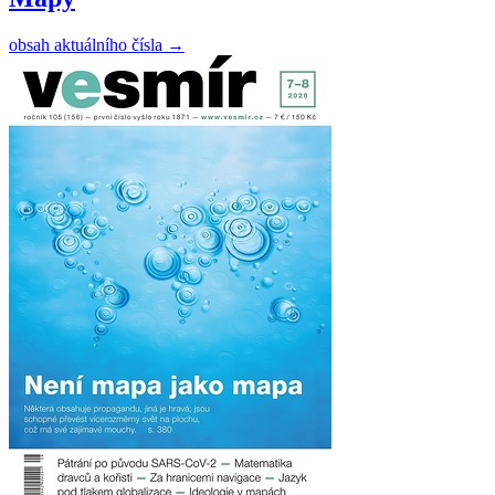
obsah aktuálního čísla
→