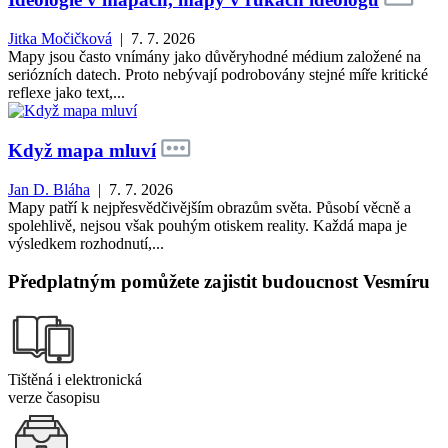
Jitka Močičková
| 7. 7. 2026
Mapy jsou často vnímány jako důvěryhodné médium založené na
seriózních datech. Proto nebývají podrobovány stejné míře kritické
reflexe jako text,...
Když mapa mluví
Jan D. Bláha
| 7. 7. 2026
Mapy patří k nejpřesvědčivějším obrazům světa. Působí věcně a
spolehlivě, nejsou však pouhým otiskem reality. Každá mapa je
výsledkem rozhodnutí,...
Předplatným pomůžete zajistit budoucnost Vesmíru
Tištěná i elektronická
verze časopisu