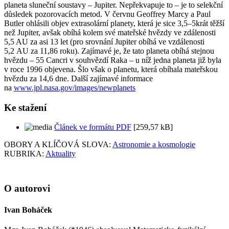
planeta sluneční soustavy – Jupiter. Nepřekvapuje to – je to selekční
důsledek pozorovacích metod. V červnu Geoffrey Marcy a Paul
Butler ohlásili objev extrasolární planety, která je sice 3,5–5krát těžší
než Jupiter, avšak obíhá kolem své mateřské hvězdy ve zdálenosti
5,5 AU za asi 13 let (pro srovnání Jupiter obíhá ve vzdálenosti
5,2 AU za 11,86 roku). Zajímavé je, že tato planeta obíhá stejnou
hvězdu – 55 Cancri v souhvězdí Raka – u níž jedna planeta již byla
v roce 1996 objevena. Šlo však o planetu, která obíhala mateřskou
hvězdu za 14,6 dne. Další zajímavé informace
na
www.jpl.nasa.gov/images/newplanets
Ke stažení
Článek ve formátu PDF
[259,57 kB]
OBORY A KLÍČOVÁ SLOVA:
Astronomie a kosmologie
RUBRIKA:
Aktuality
O autorovi
Ivan Boháček