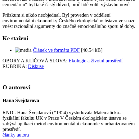
cementárnu“ byl také častý důvod, proč lidé volili výstavbu nové.
Průzkum si nikdo neobjednal. Byl proveden v oddělení
environmentální ekonomiky Českého ekologického ústavu ve snaze
vnést racionální argumenty do značně emocionálního sporu té doby.
Ke stažení
Článek ve formátu PDF
[40,54 kB]
OBORY A KLÍČOVÁ SLOVA:
Ekologie a životní prostředí
RUBRIKA:
Diskuse
O autorovi
Hana Švejdarová
RNDr. Hana Švejdarová (*1954) vystudovala Matematicko-
fyzikální fakultu UK v Praze V Českém ekologickém ústavu se
zabývá aplikací metod environmentální ekonomie v urbanizovaném
prostředí.
články autora