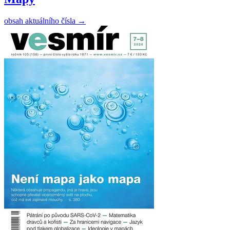
obsah aktuálního čísla
→