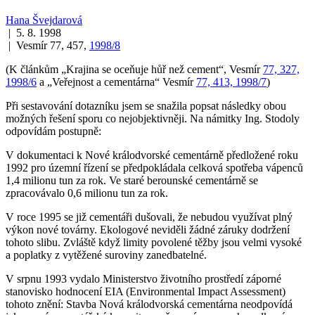
Hana Švejdarová
| 5. 8. 1998
| Vesmír 77, 457,
1998/8
(K článkům „Krajina se oceňuje hůř než cement“, Vesmír
77, 327,
1998/6
a „Veřejnost a cementárna“ Vesmír
77, 413, 1998/7
)
Při sestavování dotazníku jsem se snažila popsat následky obou
možných řešení sporu co nejobjektivněji. Na námitky Ing. Stodoly
odpovídám postupně:
V dokumentaci k Nové králodvorské cementárně předložené roku
1992 pro územní řízení se předpokládala celková spotřeba vápenců
1,4 milionu tun za rok. Ve staré berounské cementárně se
zpracovávalo 0,6 milionu tun za rok.
V roce 1995 se již cementáři dušovali, že nebudou využívat plný
výkon nové továrny. Ekologové neviděli žádné záruky dodržení
tohoto slibu. Zvláště když limity povolené těžby jsou velmi vysoké
a poplatky z vytěžené suroviny zanedbatelné.
V srpnu 1993 vydalo Ministerstvo životního prostředí záporné
stanovisko hodnocení EIA (Environmental Impact Assessment)
tohoto znění:
Stavba Nová králodvorská cementárna neodpovídá