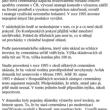
jako nová cementářská kapacita uvažovanému rozsahu celkové
spotřeby cementu v ČR, vývozní strategii komodit s výraznou zátěží
na životní prostředí a vysokou energetickou náročností, rovněž
i strategii využívání nerostného bohatství.
V roce 1995 investor
nepopíral úmysl část produkce vyvážet.
V následujícím bodě se neshodujeme v tom, co je a co není okolí
jeskyně. Do Koněpruských jeskyní přijíždí velké množství
návštěvníků. Pohled do těžebních jam není to, co si slibují
od procházky v chráněné krajinné oblasti.
Podle panoramatického nákresu, který nám ukázal na schůzce
investor, by cementárna určitě vidět byla. Výška skladovacích sil
měla být asi 70 m, výška komína přes 100 m.
Studie provedená v roce 1995 v okolí některých cementáren
ukázala, že by vzácné rostliny pravděpodobně nevyhynuly. Avšak
dotazník byl sestavován v březnu 1995. Ještě 30. srpna
1995 v diskusi v Hospodářských novinách zástupce cementárny
tento argument nepoužil. Předpokládám, že tehdy, stejně jako já,
ještě studii neznal. V tomto jediném bodě připouštím mýlku, nikoli
nepoctivost.
V dotazníku byly popsány důsledky výstavby nové továrny, ne
historie sporu. To, že by stará cementárna i po modernizaci
znečišťovala ovzduší v Berouně, tam uvedeno bylo. „Uzavřít starou