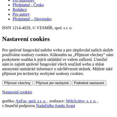
Pro inzerenty
Předplatné - Česko
Redakce
Pro autory
Předplatné – Slovensko
ISSN 1214-4029, © VESMÍR, spol. s r. o.
Nastavení cookies
Pro správné fungování našeho webu a pro zlepšování našich služeb
používáme soubory cookies. Kliknutím na „Přijmout všechny“ nám
poskytnete souhlas k jejich ukládání ve vašem zařízení. Umožní
nám to zajistit správné fungování všech součástí webu a sbírat
anonymní statistické informace o návštěvnosti stránek. Můžete také
přijmout jen technicky nezbytné soubory cookies.
Přijmout všechny
Přijmout jen nezbytné
Podrobné nastavení
Nastavení cookies
grafika:
AnFas, spol. s r. o.
, realizace:
WebActive, s. r. o.
,
s finanční podporou
Nadačního fondu Avast