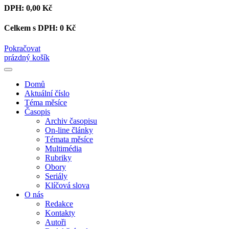
DPH:
0,00 Kč
Celkem s DPH:
0 Kč
Pokračovat
prázdný košík
Domů
Aktuální číslo
Téma měsíce
Časopis
Archiv časopisu
On-line články
Témata měsíce
Multimédia
Rubriky
Obory
Seriály
Klíčová slova
O nás
Redakce
Kontakty
Autoři