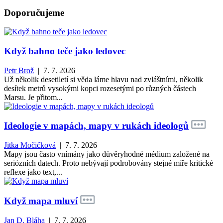
Doporučujeme
Když bahno teče jako ledovec
Petr Brož
| 7. 7. 2026
Už několik desetiletí si věda láme hlavu nad zvláštními, několik
desítek metrů vysokými kopci rozesetými po různých částech
Marsu. Je přitom...
Ideologie v mapách, mapy v rukách ideologů
Jitka Močičková
| 7. 7. 2026
Mapy jsou často vnímány jako důvěryhodné médium založené na
seriózních datech. Proto nebývají podrobovány stejné míře kritické
reflexe jako text,...
Když mapa mluví
Jan D. Bláha
| 7. 7. 2026