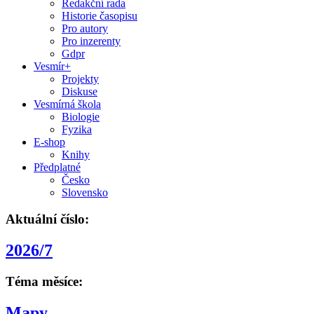
Redakční rada
Historie časopisu
Pro autory
Pro inzerenty
Gdpr
Vesmír+
Projekty
Diskuse
Vesmírná škola
Biologie
Fyzika
E-shop
Knihy
Předplatné
Česko
Slovensko
Aktuální číslo:
2026/7
Téma měsíce:
Mapy