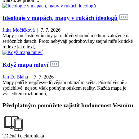
Marsu. Je přitom...
Ideologie v mapách, mapy v rukách ideologů
Jitka Močičková
| 7. 7. 2026
Mapy jsou často vnímány jako důvěryhodné médium založené na
seriózních datech. Proto nebývají podrobovány stejné míře kritické
reflexe jako text,...
Když mapa mluví
Jan D. Bláha
| 7. 7. 2026
Mapy patří k nejpřesvědčivějším obrazům světa. Působí věcně a
spolehlivě, nejsou však pouhým otiskem reality. Každá mapa je
výsledkem rozhodnutí,...
Předplatným pomůžete zajistit budoucnost Vesmíru
Tištěná i elektronická