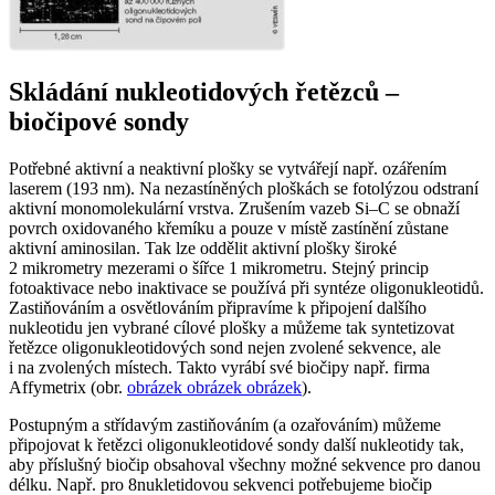
Skládání nukleotidových řetězců –
biočipové sondy
Potřebné aktivní a neaktivní plošky se vytvářejí např. ozářením
laserem (193 nm). Na nezastíněných ploškách se fotolýzou odstraní
aktivní monomolekulární vrstva. Zrušením vazeb Si–C se obnaží
povrch oxidovaného křemíku a pouze v místě zastínění zůstane
aktivní aminosilan. Tak lze oddělit aktivní plošky široké
2 mikrometry mezerami o šířce 1 mikrometru. Stejný princip
fotoaktivace nebo inaktivace se používá při syntéze oligonukleotidů.
Zastiňováním a osvětlováním připravíme k připojení dalšího
nukleotidu jen vybrané cílové plošky a můžeme tak syntetizovat
řetězce oligonukleotidových sond nejen zvolené sekvence, ale
i na zvolených místech. Takto vyrábí své biočipy např. firma
Affymetrix (obr.
obrázek
obrázek
obrázek
).
Postupným a střídavým zastiňováním (a ozařováním) můžeme
připojovat k řetězci oligonukleotidové sondy další nukleotidy tak,
aby příslušný biočip obsahoval všechny možné sekvence pro danou
délku. Např. pro 8nukletidovou sekvenci potřebujeme biočip