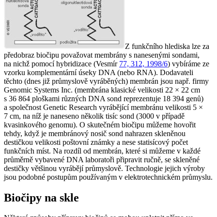
Z funkčního hlediska lze za
předobraz biočipu považovat membrány s nanesenými sondami,
na nichž pomocí hybridizace (Vesmír
77, 312, 1998/6
) vybíráme ze
vzorku komplementární úseky DNA (nebo RNA). Dodavateli
těchto (dnes již průmyslově vyráběných) membrán jsou např. firmy
Genomic Systems Inc. (membrána klasické velikosti 22 × 22 cm
s 36 864 ploškami různých DNA sond reprezentuje 18 394 genů)
a společnost Genetic Research vyrábějící membránu velikosti 5 ×
7 cm, na níž je naneseno několik tisíc sond (3000 v případě
kvasinkového genomu). O skutečném biočipu můžeme hovořit
tehdy, když je membránový nosič sond nahrazen skleněnou
destičkou velikosti poštovní známky a nese statisícový počet
funkčních míst. Na rozdíl od membrán, které si můžeme v každé
průměrně vybavené DNA laboratoři připravit ručně, se skleněné
destičky většinou vyrábějí průmyslově. Technologie jejich výroby
jsou podobné postupům používaným v elektrotechnickém průmyslu.
Biočipy na skle