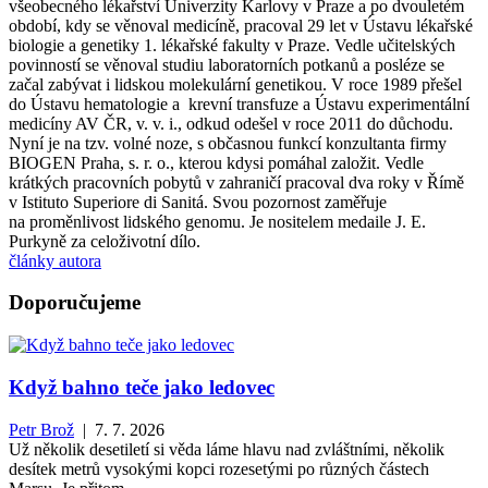
všeobecného lékařství Univerzity Karlovy v Praze a po dvouletém
období, kdy se věnoval medicíně, pracoval 29 let v Ústavu lékařské
biologie a genetiky 1. lékařské fakulty v Praze. Vedle učitelských
povinností se věnoval studiu laboratorních potkanů a posléze se
začal zabývat i lidskou molekulární genetikou. V roce 1989 přešel
do Ústavu hematologie a krevní transfuze a Ústavu experimentální
medicíny AV ČR, v. v. i., odkud odešel v roce 2011 do důchodu.
Nyní je na tzv. volné noze, s občasnou funkcí konzultanta firmy
BIOGEN Praha, s. r. o., kterou kdysi pomáhal založit. Vedle
krátkých pracovních pobytů v zahraničí pracoval dva roky v Římě
v Istituto Superiore di Sanitá. Svou pozornost zaměřuje
na proměnlivost lidského genomu. Je nositelem medaile J. E.
Purkyně za celoživotní dílo.
články autora
Doporučujeme
Když bahno teče jako ledovec
Petr Brož
| 7. 7. 2026
Už několik desetiletí si věda láme hlavu nad zvláštními, několik
desítek metrů vysokými kopci rozesetými po různých částech