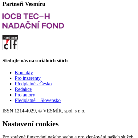
Partneři Vesmíru
Sledujte nás na sociálních sítích
Kontakty
Pro inzerenty
Předplatné - Česko
Redakce
Pro autory
Předplatné – Slovensko
ISSN 1214-4029, © VESMÍR, spol. s r. o.
Nastavení cookies
Pro správné fungování našeho webu a pro zlepšování našich služeb