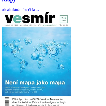
obsah aktuálního čísla
→