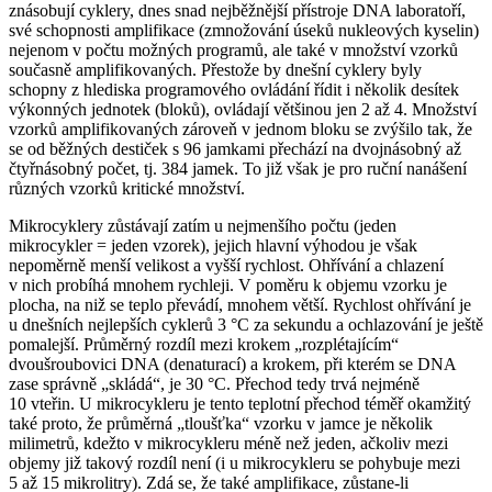
znásobují cyklery, dnes snad nejběžnější přístroje DNA laboratoří,
své schopnosti amplifikace (zmnožování úseků nukleových kyselin)
nejenom v počtu možných programů, ale také v množství vzorků
současně amplifikovaných. Přestože by dnešní cyklery byly
schopny z hlediska programového ovládání řídit i několik desítek
výkonných jednotek (bloků), ovládají většinou jen 2 až 4. Množství
vzorků amplifikovaných zároveň v jednom bloku se zvýšilo tak, že
se od běžných destiček s 96 jamkami přechází na dvojnásobný až
čtyřnásobný počet, tj. 384 jamek. To již však je pro ruční nanášení
různých vzorků kritické množství.
Mikrocyklery zůstávají zatím u nejmenšího počtu (jeden
mikrocykler = jeden vzorek), jejich hlavní výhodou je však
nepoměrně menší velikost a vyšší rychlost. Ohřívání a chlazení
v nich probíhá mnohem rychleji. V poměru k objemu vzorku je
plocha, na niž se teplo převádí, mnohem větší. Rychlost ohřívání je
u dnešních nejlepších cyklerů 3 °C za sekundu a ochlazování je ještě
pomalejší. Průměrný rozdíl mezi krokem „rozplétajícím“
dvoušroubovici DNA (denaturací) a krokem, při kterém se DNA
zase správně „skládá“, je 30 °C. Přechod tedy trvá nejméně
10 vteřin. U mikrocykleru je tento teplotní přechod téměř okamžitý
také proto, že průměrná „tloušťka“ vzorku v jamce je několik
milimetrů, kdežto v mikrocykleru méně než jeden, ačkoliv mezi
objemy již takový rozdíl není (i u mikrocykleru se pohybuje mezi
5 až 15 mikrolitry). Zdá se, že také amplifikace, zůstane-li