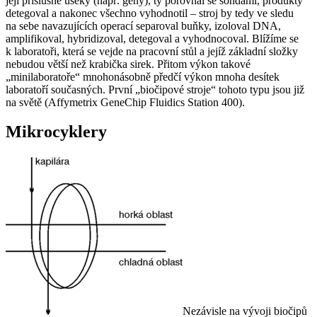
její příslušné úseky (např. geny), ty porovnal se sondami, produkty
detegoval a nakonec všechno vyhodnotil – stroj by tedy ve sledu
na sebe navazujících operací separoval buňky, izoloval DNA,
amplifikoval, hybridizoval, detegoval a vyhodnocoval. Blížíme se
k laboratoři, která se vejde na pracovní stůl a jejíž základní složky
nebudou větší než krabička sirek. Přitom výkon takové
„minilaboratoře“ mnohonásobně předčí výkon mnoha desítek
laboratoří současných. První „biočipové stroje“ tohoto typu jsou již
na světě (Affymetrix GeneChip Fluidics Station 400).
Mikrocyklery
Nezávisle na vývoji biočipů