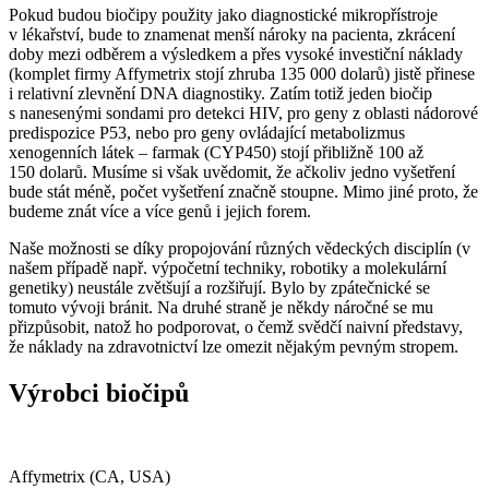
Pokud budou biočipy použity jako diagnostické mikropřístroje
v lékařství, bude to znamenat menší nároky na pacienta, zkrácení
doby mezi odběrem a výsledkem a přes vysoké investiční náklady
(komplet firmy Affymetrix stojí zhruba 135 000 dolarů) jistě přinese
i relativní zlevnění DNA diagnostiky. Zatím totiž jeden biočip
s nanesenými sondami pro detekci HIV, pro geny z oblasti nádorové
predispozice P53, nebo pro geny ovládající metabolizmus
xenogenních látek – farmak (CYP450) stojí přibližně 100 až
150 dolarů. Musíme si však uvědomit, že ačkoliv jedno vyšetření
bude stát méně, počet vyšetření značně stoupne. Mimo jiné proto, že
budeme znát více a více genů i jejich forem.
Naše možnosti se díky propojování různých vědeckých disciplín (v
našem případě např. výpočetní techniky, robotiky a molekulární
genetiky) neustále zvětšují a rozšiřují. Bylo by zpátečnické se
tomuto vývoji bránit. Na druhé straně je někdy náročné se mu
přizpůsobit, natož ho podporovat, o čemž svědčí naivní představy,
že náklady na zdravotnictví lze omezit nějakým pevným stropem.
Výrobci biočipů
Affymetrix (CA, USA)