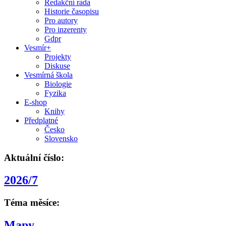
Redakční rada
Historie časopisu
Pro autory
Pro inzerenty
Gdpr
Vesmír+
Projekty
Diskuse
Vesmírná škola
Biologie
Fyzika
E-shop
Knihy
Předplatné
Česko
Slovensko
Aktuální číslo:
2026/7
Téma měsíce:
Mapy