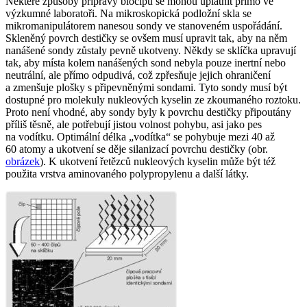
Některé způsoby přípravy biočipů se mohou uplatnit přímo ve
výzkumné laboratoři. Na mikroskopická podložní skla se
mikromanipulátorem nanesou sondy ve stanoveném uspořádání.
Skleněný povrch destičky se ovšem musí upravit tak, aby na něm
nanášené sondy zůstaly pevně ukotveny. Někdy se sklíčka upravují
tak, aby místa kolem nanášených sond nebyla pouze inertní nebo
neutrální, ale přímo odpudivá, což zpřesňuje jejich ohraničení
a zmenšuje plošky s připevněnými sondami. Tyto sondy musí být
dostupné pro molekuly nukleových kyselin ze zkoumaného roztoku.
Proto není vhodné, aby sondy byly k povrchu destičky připoutány
příliš těsně, ale potřebují jistou volnost pohybu, asi jako pes
na vodítku. Optimální délka „vodítka“ se pohybuje mezi 40 až
60 atomy a ukotvení se děje silanizací povrchu destičky (obr.
obrázek
). K ukotvení řetězců nukleových kyselin může být též
použita vrstva aminovaného polypropylenu a další látky.