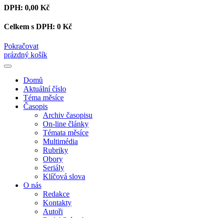
DPH:
0,00 Kč
Celkem s DPH:
0 Kč
Pokračovat
prázdný košík
Domů
Aktuální číslo
Téma měsíce
Časopis
Archiv časopisu
On-line články
Témata měsíce
Multimédia
Rubriky
Obory
Seriály
Klíčová slova
O nás
Redakce
Kontakty
Autoři