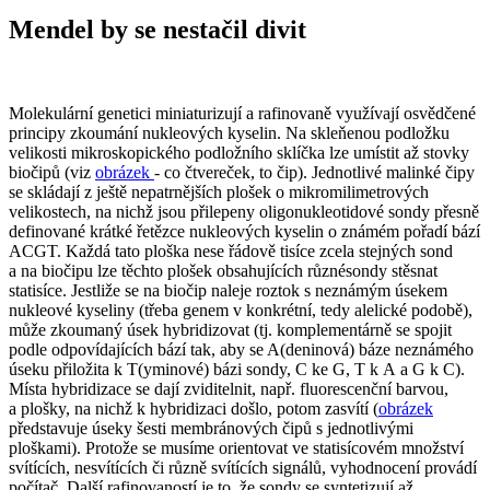
Mendel by se nestačil divit
Molekulární genetici miniaturizují a rafinovaně využívají osvědčené
principy zkoumání nukleových kyselin. Na skleňenou podložku
velikosti mikroskopického podložního sklíčka lze umístit až stovky
biočipů (viz
obrázek
- co čtvereček, to čip). Jednotlivé malinké čipy
se skládají z ještě nepatrnějších plošek o mikromilimetrových
velikostech, na nichž jsou přilepeny oligonukleotidové sondy přesně
definované krátké řetězce nukleových kyselin o známém pořadí bází
ACGT. Každá tato ploška nese řádově tisíce zcela stejných sond
a na biočipu lze těchto plošek obsahujících různésondy stěsnat
statisíce. Jestliže se na biočip naleje roztok s neznámým úsekem
nukleové kyseliny (třeba genem v konkrétní, tedy alelické podobě),
může zkoumaný úsek hybridizovat (tj. komplementárně se spojit
podle odpovídajících bází tak, aby se A(deninová) báze neznámého
úseku přiložita k T(yminové) bázi sondy, C ke G, T k A a G k C).
Místa hybridizace se dají zviditelnit, např. fluorescenční barvou,
a plošky, na nichž k hybridizaci došlo, potom zasvítí (
obrázek
představuje úseky šesti membránových čipů s jednotlivými
ploškami). Protože se musíme orientovat ve statisícovém množství
svítících, nesvítících či různě svítících signálů, vyhodnocení provádí
počítač. Další rafinovaností je to, že sondy se syntetizují až