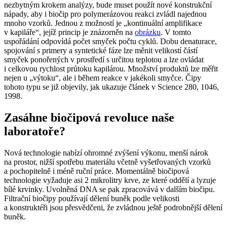
nezbytným krokem analýzy, bude muset použít nové konstrukční
nápady, aby i biočip pro polymerázovou reakci zvládl najednou
mnoho vzorků. Jednou z možností je „kontinuální amplifikace
v kapiláře“, jejíž princip je znázorněn na
obrázku
. V tomto
uspořádání odpovídá počet smyček počtu cyklů. Dobu denaturace,
spojování s primery a syntetické fáze lze měnit velikostí částí
smyček ponořených v prostředí s určitou teplotou a lze ovládat
i celkovou rychlost průtoku kapilárou. Množství produktů lze měřit
nejen u „výtoku“, ale i během reakce v jakékoli smyčce. Čipy
tohoto typu se již objevily, jak ukazuje článek v Science
280
, 1046,
1998.
Zasáhne biočipová revoluce naše
laboratoře?
Nová technologie nabízí ohromné zvýšení výkonu, menší nárok
na prostor, nižší spotřebu materiálu včetně vyšetřovaných vzorků
a pochopitelně i méně ruční práce. Momentálně biočipová
technologie vyžaduje asi 2 mikrolitry krve, ze které oddělí a lyzuje
bílé krvinky. Uvolněná DNA se pak zpracovává v dalším biočipu.
Filtrační biočipy používají dělení buněk podle velikosti
a konstruktéři jsou přesvědčeni, že zvládnou ještě podrobnější dělení
buněk.