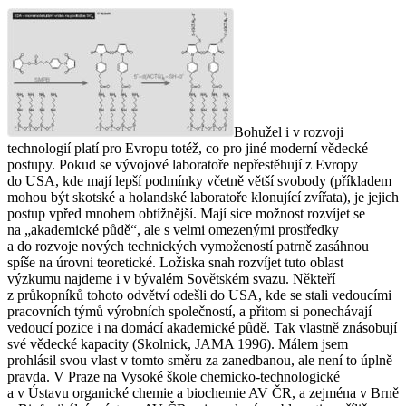
Bohužel i v rozvoji
technologií platí pro Evropu totéž, co pro jiné moderní vědecké
postupy. Pokud se vývojové laboratoře nepřestěhují z Evropy
do USA, kde mají lepší podmínky včetně větší svobody (příkladem
mohou být skotské a holandské laboratoře klonující zvířata), je jejich
postup vpřed mnohem obtížnější. Mají sice možnost rozvíjet se
na „akademické půdě“, ale s velmi omezenými prostředky
a do rozvoje nových technických vymožeností patrně zasáhnou
spíše na úrovni teoretické. Ložiska snah rozvíjet tuto oblast
výzkumu najdeme i v bývalém Sovětském svazu. Někteří
z průkopníků tohoto odvětví odešli do USA, kde se stali vedoucími
pracovních týmů výrobních společností, a přitom si ponechávají
vedoucí pozice i na domácí akademické půdě. Tak vlastně znásobují
své vědecké kapacity (Skolnick, JAMA 1996). Málem jsem
prohlásil svou vlast v tomto směru za zanedbanou, ale není to úplně
pravda. V Praze na Vysoké škole chemicko-technologické
a v Ústavu organické chemie a biochemie AV ČR, a zejména v Brně