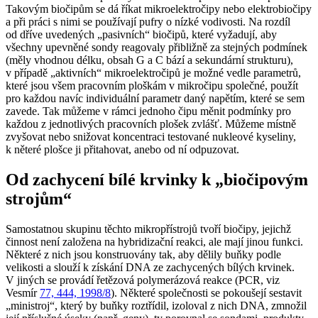
Takovým biočipům se dá říkat mikroelektročipy nebo elektrobiočipy
a při práci s nimi se používají pufry o nízké vodivosti. Na rozdíl
od dříve uvedených „pasivních“ biočipů, které vyžadují, aby
všechny upevněné sondy reagovaly přibližně za stejných podmínek
(měly vhodnou délku, obsah G a C bází a sekundární strukturu),
v případě „aktivních“ mikroelektročipů je možné vedle parametrů,
které jsou všem pracovním ploškám v mikročipu společné, použít
pro každou navíc individuální parametr daný napětím, které se sem
zavede. Tak můžeme v rámci jednoho čipu měnit podmínky pro
každou z jednotlivých pracovních plošek zvlášť. Můžeme místně
zvyšovat nebo snižovat koncentraci testované nukleové kyseliny,
k něteré plošce ji přitahovat, anebo od ní odpuzovat.
Od zachycení bílé krvinky k „biočipovým
strojům“
Samostatnou skupinu těchto mikropřístrojů tvoří biočipy, jejichž
činnost není založena na hybridizační reakci, ale mají jinou funkci.
Některé z nich jsou konstruovány tak, aby dělily buňky podle
velikosti a slouží k získání DNA ze zachycených bílých krvinek.
V jiných se provádí řetězová polymerázová reakce (PCR, viz
Vesmír
77, 444, 1998/8
). Některé společnosti se pokoušejí sestavit
„ministroj“, který by buňky roztřídil, izoloval z nich DNA, zmnožil