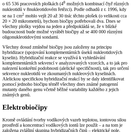
8
o 65 536 pracovních ploškách (4
možných kombinací čtyř různých
nukleotidů v 8nukleotidovém řetězci). Podle odhadů z r. 1996, kdy
2
se na 1 cm
mohlo vejít 20 až 30 tisíc těchto plošek (o velikosti cca
20 × 20 mikrometrů), bychom biočipy potřebovali dva. Dnes se
všechny plošky vejdou na jeden a předpokládá se, že v blízké
budoucnosti bude možné vyrábět biočipy až se 400 000 různými
oligonukleotidovými sondami.
Všechny dosud zmíněné biočipy jsou založeny na principu
hybridizace (spojování komplementárních úseků nukleotidových
kyselin). Hybridizační reakce se využívá k vyhledávání
komplementárních sekvencí v analyzovaných vzorcích, a to jak pro
nalezení konkrétní podobnosti (alelické specifičnosti), tak pro určení
sekvence nukleotidů ve zkoumaných nukleových kyselinách.
Alelickou specifickou hybridizační reakcí by se daly identifikovat
pomocí jednoho biočipu téměř všechny dnes známé patogenní
mutanty daného genu včetně běžné variability každého z jejich
známých genů.
Elektrobiočipy
Kromě ovládání tvorby vodíkových vazeb teplotou, iontovou silou
prostředí a koncentrací vodíkových iontů lze použít – a na tom je
založena zvláštní skupina hybridizačních čipů – elektrické pole.