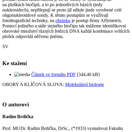
na ploškách biočipů, a to po jednotlivých bázích (tedy
nukleosidech), nepřilepují se proto již někde jinde vyrobené celé
oligonukleotidové sondy. K těmto postupům se využívají
fotolitografické techniky, na
obrázku
je postup firmy Affymetrix.
Pomocí jediného a stále stejného biočipu tak můžeme identifikovat
obrovské množství různých řetězců DNA každá kombinace svítících
plošek odpovídá něčemu jinému.
SV
Ke stažení
Článek ve formátu PDF
[344,46 kB]
OBORY A KLÍČOVÁ SLOVA:
Molekulární biologie
O autorovi
Radim Brdička
Prof. MUDr. Radim Brdička, DrSc., (*1933) vystudoval Fakultu