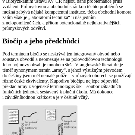
v Biofyzikálním ústavu AV ČR nejsou dané problematice příliš
vzdáleni. Průmyslovou a obchodní stránkou těchto problémů se
možná zabývá nějaká kompetentní instituce, třeba obchodní komora,
zatím však je „laboratorní technika“ u nás jedním
z nejopomíjenějších, a přitom potencionálně nejlukrativnějších
průmyslových odvětví.
Biočip a jeho předchůdci
Pod termínem biočip se neskrývá jen integrovaný obvod nebo
soustava obvodů a neomezuje se na polovodičovou technologii.
Jeho pojmový obsah je mnohem širší. V anglosaské literatuře je
téměř synonymem termín „array“, s jehož výstižným převodem
do češtiny jsem měl nemalé potíže – v různých oborech se používají
různé české ekvivalenty. Kupodivu biočipu nejlépe odpovídá
překlad
array
z vojenské terminologie:
šik
– soubor základních
funkčních jednotek sestavený k plnění úkolu. Má dokonce
i záviděníhodnou krátkost a je v češtině vžitý.