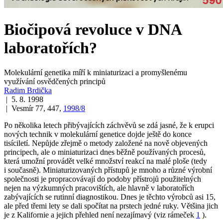
Biočipová revoluce v DNA
laboratořích?
Molekulární genetika míří k miniaturizaci a promyšlenému
využívání osvědčených principů
Radim Brdička
| 5. 8. 1998
| Vesmír 77, 447,
1998/8
Po několika letech přibývajících záchvěvů se zdá jasné, že k erupci
nových technik v molekulární genetice dojde ještě do konce
tisíciletí. Nepůjde zřejmě o metody založené na nově objevených
principech, ale o miniaturizaci dnes běžně používaných procesů,
která umožní provádět velké množství reakcí na malé ploše (tedy
i současně). Miniaturizovaných přístupů je mnoho a různé výrobní
společnosti je propracovávají do podoby přístrojů použitelných
nejen na výzkumných pracovištích, ale hlavně v laboratořích
zabývajících se rutinní diagnostikou. Dnes je těchto výrobců asi 15,
ale před třemi lety se dali spočítat na prstech jedné ruky. Většina jich
je z Kalifornie a jejich přehled není nezajímavý (viz rámeček
1
).