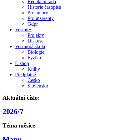
Redakční rada
Historie časopisu
Pro autory
Pro inzerenty
Gdpr
Vesmír+
Projekty
Diskuse
Vesmírná škola
Biologie
Fyzika
E-shop
Knihy
Předplatné
Česko
Slovensko
Aktuální číslo:
2026/7
Téma měsíce:
Mapy