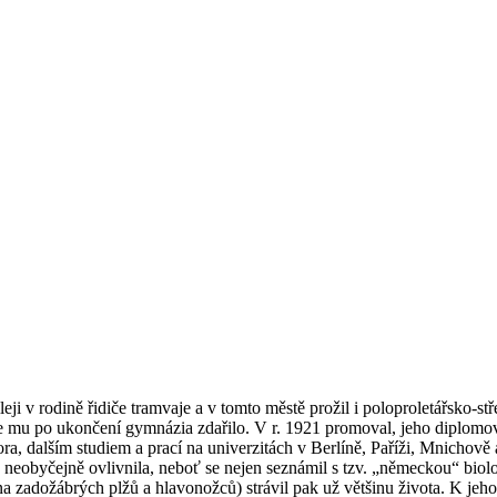
eji v rodině řidiče tramvaje a v tomto městě prožil i poloproletářsko-
e mu po ukončení gymnázia zdařilo. V r. 1921 promoval, jeho diplomová 
zora, dalším studiem a prací na univerzitách v Berlíně, Paříži, Mnicho
eobyčejně ovlivnila, neboť se nejen seznámil s tzv. „německou“ biologi
a zadožábrých plžů a hlavonožců) strávil pak už většinu života. K jeho