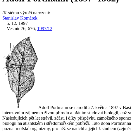
/K stému výročí narození/
Stanislav Komárek
| 5. 12. 1997
| Vesmír 76, 676,
1997/12
Adolf Portmann se narodil 27. května 1897 v Basil
intenzivním zájmem o živou přírodu a přáním studovat biologii, což s
Následujících pět let strávil, zčásti i díky příspěvku zámožného spon
biologii na atlantském i středomořském pobřeží. Tato doba Portmanna n
poznal mořské organizmy, pro něž se nadchl a jejichž studiem (zejmén