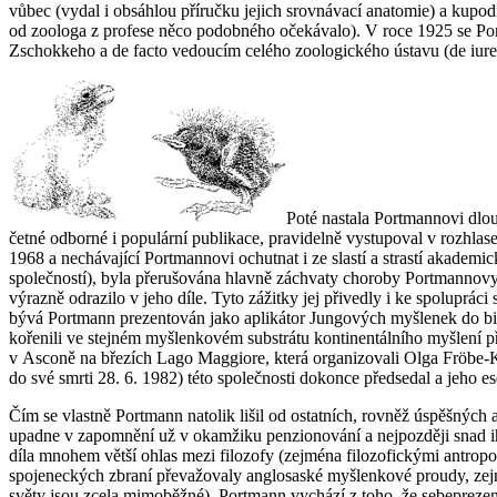
vůbec (vydal i obsáhlou příručku jejich srovnávací anatomie) a kupod
od zoologa z profese něco podobného očekávalo). V roce 1925 se Portm
Zschokkeho a
de facto
vedoucím celého zoologického ústavu (
de iure
Poté nastala Portmannovi dlou
četné odborné i populární publikace, pravidelně vystupoval v rozhla
1968 a nechávající Portmannovi ochutnat i ze slastí a strastí akadem
společností), byla přerušována hlavně záchvaty choroby Portmannovy
výrazně odrazilo v jeho díle. Tyto zážitky jej přivedly i ke spolup
bývá Portmann prezentován jako aplikátor Jungových myšlenek do bio
kořenili ve stejném myšlenkovém substrátu kontinentálního myšlení př
v Asconě na březích Lago Maggiore, která organizovali Olga Fröbe-Ka
do své smrti 28. 6. 1982) této společnosti dokonce předsedal a jeho es
Čím se vlastně Portmann natolik lišil od ostatních, rovněž úspěšných
upadne v zapomnění už v okamžiku penzionování a nejpozději snad ihne
díla mnohem větší ohlas mezi filozofy (zejména filozofickými antropol
spojeneckých zbraní převažovaly anglosaské myšlenkové proudy, ze
světy jsou zcela mimoběžné). Portmann vychází z toho, že sebeprezen