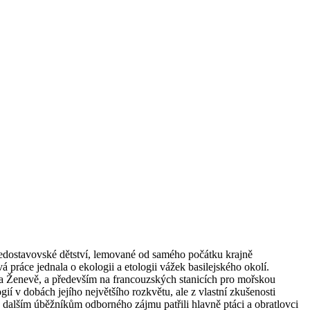
středostavovské dětství, lemované od samého počátku krajně
práce jednala o ekologii a etologii vážek basilejského okolí.
vě a Ženevě, a především na francouzských stanicích pro mořskou
í v dobách jejího největšího rozkvětu, ale z vlastní zkušenosti
 dalším úběžníkům odborného zájmu patřili hlavně ptáci a obratlovci