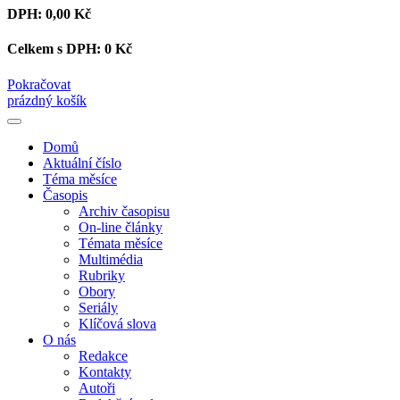
DPH:
0,00 Kč
Celkem s DPH:
0 Kč
Pokračovat
prázdný košík
Domů
Aktuální číslo
Téma měsíce
Časopis
Archiv časopisu
On-line články
Témata měsíce
Multimédia
Rubriky
Obory
Seriály
Klíčová slova
O nás
Redakce
Kontakty
Autoři