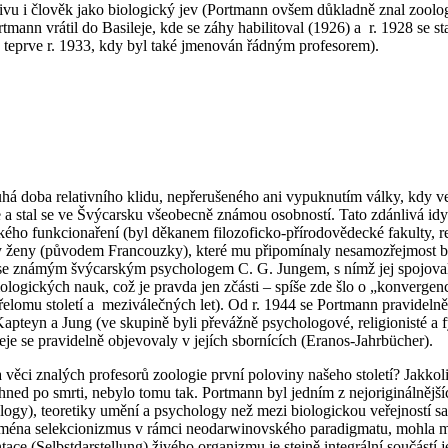
ivu i člověk jako biologický jev (Portmann ovšem důkladně znal zoolog
ann vrátil do Basileje, kde se záhy habilitoval (1926) a r. 1928 se st
teprve r. 1933, kdy byl také jmenován řádným profesorem).
há doba relativního klidu, nepřerušeného ani vypuknutím války, kdy vedl
se a stal se ve Švýcarsku všeobecně známou osobností. Tato zdánlivá 
ického funkcionaření (byl děkanem filozoficko-přírodovědecké fakulty, 
 ženy (původem Francouzky), které mu připomínaly nesamozřejmost biolo
ráci se známým švýcarským psychologem C. G. Jungem, s nímž jej spojo
logických nauk, což je pravda jen zčásti – spíše zde šlo o „konvergen
elomu století a meziválečných let). Od r. 1944 se Portmann pravidelně 
pteyn a Jung (ve skupině byli převážně psychologové, religionisté a fy
eje se pravidelně objevovaly v jejích sbornících (Eranos-Jahrbücher).
 a věci znalých profesorů zoologie první poloviny našeho století? Jakko
d po smrti, nebylo tomu tak. Portmann byl jedním z nejoriginálnějších 
ogy), teoretiky umění a psychology než mezi biologickou veřejností sam
jména selekcionizmus v rámci neodarwinovského paradigmatu, mohla mí
tace (
Selbstdarstellung
) živého organizmu je stejně integrální součástí