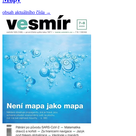
obsah aktuálního čísla
→