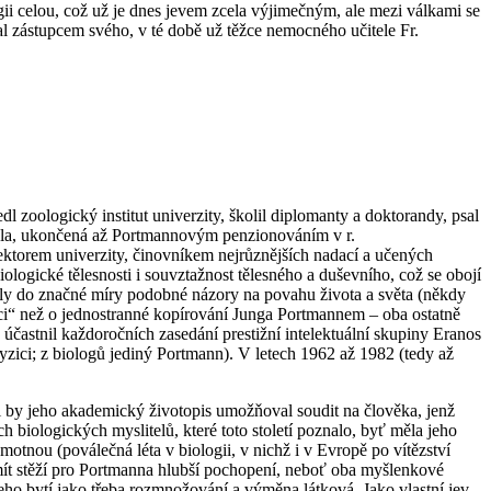
ii celou, což už je dnes jevem zcela výjimečným, ale mezi válkami se
al zástupcem svého, v té době už těžce nemocného učitele Fr.
 zoologický institut univerzity, školil diplomanty a doktorandy, psal
idyla, ukončená až Portmannovým penzionováním v r.
rektorem univerzity, činovníkem nejrůznějších nadací a učených
gické tělesnosti i souvztažnost tělesného a duševního, což se obojí
valy do značné míry podobné názory na povahu života a světa (někdy
ci“ než o jednostranné kopírování Junga Portmannem – oba ostatně
účastnil každoročních zasedání prestižní intelektuální skupiny Eranos
zici; z biologů jediný Portmann). V letech 1962 až 1982 (tedy až
li by jeho akademický životopis umožňoval soudit na člověka, jenž
biologických myslitelů, které toto století poznalo, byť měla jeho
otnou (poválečná léta v biologii, v nichž i v Evropě po vítězství
t stěží pro Portmanna hlubší pochopení, neboť oba myšlenkové
 jeho bytí jako třeba rozmnožování a výměna látková. Jako vlastní jev