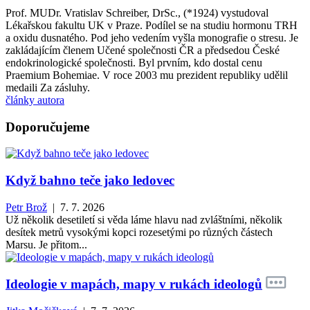
Prof. MUDr. Vratislav Schreiber, DrSc., (*1924) vystudoval
Lékařskou fakultu UK v Praze. Podílel se na studiu hormonu TRH
a oxidu dusnatého. Pod jeho vedením vyšla monografie o stresu. Je
zakládajícím členem Učené společnosti ČR a předsedou České
endokrinologické společnosti. Byl prvním, kdo dostal cenu
Praemium Bohemiae. V roce 2003 mu prezident republiky udělil
medaili Za zásluhy.
články autora
Doporučujeme
Když bahno teče jako ledovec
Petr Brož
| 7. 7. 2026
Už několik desetiletí si věda láme hlavu nad zvláštními, několik
desítek metrů vysokými kopci rozesetými po různých částech
Marsu. Je přitom...
Ideologie v mapách, mapy v rukách ideologů