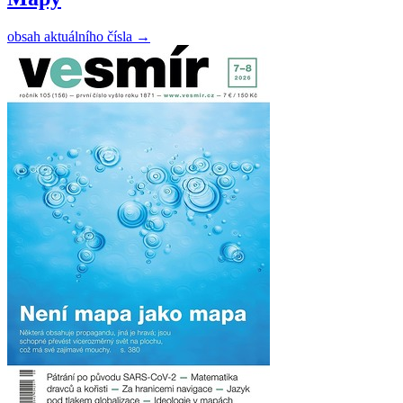
obsah aktuálního čísla
→