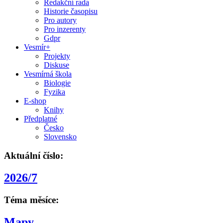
Redakční rada
Historie časopisu
Pro autory
Pro inzerenty
Gdpr
Vesmír+
Projekty
Diskuse
Vesmírná škola
Biologie
Fyzika
E-shop
Knihy
Předplatné
Česko
Slovensko
Aktuální číslo:
2026/7
Téma měsíce:
Mapy