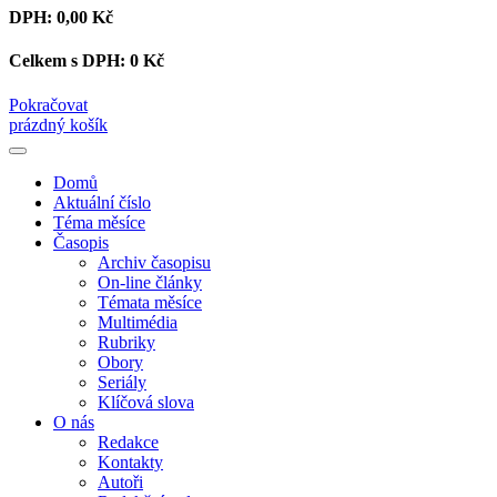
DPH:
0,00 Kč
Celkem s DPH:
0 Kč
Pokračovat
prázdný košík
Domů
Aktuální číslo
Téma měsíce
Časopis
Archiv časopisu
On-line články
Témata měsíce
Multimédia
Rubriky
Obory
Seriály
Klíčová slova
O nás
Redakce
Kontakty
Autoři