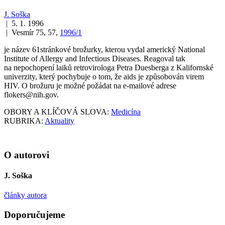
J. Soška
| 5. 1. 1996
| Vesmír 75, 57,
1996/1
je název 61stránkové brožurky, kterou vydal americký
National
Institute of Allergy and Infectious Diseases
. Reagoval tak
na nepochopení laiků retrovirologa Petra Duesberga z Kalifornské
univerzity, který pochybuje o tom, že aids je způsobován virem
HIV. O brožuru je možné požádat na e-mailové adrese
flokers@nih.gov.
OBORY A KLÍČOVÁ SLOVA:
Medicína
RUBRIKA:
Aktuality
O autorovi
J. Soška
články autora
Doporučujeme