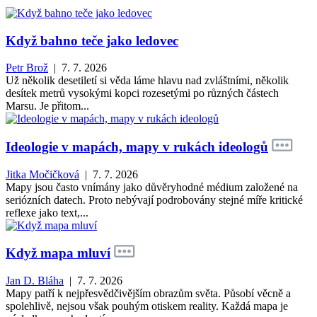
Když bahno teče jako ledovec
Petr Brož
| 7. 7. 2026
Už několik desetiletí si věda láme hlavu nad zvláštními, několik
desítek metrů vysokými kopci rozesetými po různých částech
Marsu. Je přitom...
Ideologie v mapách, mapy v rukách ideologů
Jitka Močičková
| 7. 7. 2026
Mapy jsou často vnímány jako důvěryhodné médium založené na
seriózních datech. Proto nebývají podrobovány stejné míře kritické
reflexe jako text,...
Když mapa mluví
Jan D. Bláha
| 7. 7. 2026
Mapy patří k nejpřesvědčivějším obrazům světa. Působí věcně a
spolehlivě, nejsou však pouhým otiskem reality. Každá mapa je