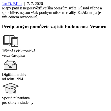
Jan D. Bláha
| 7. 7. 2026
Mapy patří k nejpřesvědčivějším obrazům světa. Působí věcně a
spolehlivě, nejsou však pouhým otiskem reality. Každá mapa je
výsledkem rozhodnutí,...
Předplatným pomůžete zajistit budoucnost Vesmíru
Tištěná i elektronická
verze časopisu
Digitální archiv
od roku 1994
Speciální nabídka
pro školy a studenty