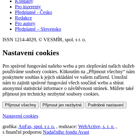
Kontakty
Pro inzerenty
Předplatné - Česko
Redakce
Pro autory
Předplatné – Slovensko
ISSN 1214-4029, © VESMÍR, spol. s r. o.
Nastavení cookies
Pro správné fungování našeho webu a pro zlepšování našich služeb
používáme soubory cookies. Kliknutím na „Přijmout všechny“ nám
poskytnete souhlas k jejich ukládání ve vašem zařízení. Umožní
nám to zajistit správné fungování všech součástí webu a sbírat
anonymní statistické informace o návštěvnosti stránek. Můžete také
přijmout jen technicky nezbytné soubory cookies.
Přijmout všechny
Přijmout jen nezbytné
Podrobné nastavení
Nastavení cookies
grafika:
AnFas, spol. s r. o.
, realizace:
WebActive, s. r. o.
,
s finanční podporou
Nadačního fondu Avast