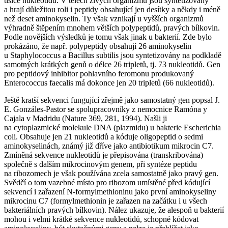
tisíce nukleotidů. V tělech živých organizmů jsou syntetizovány
a hrají důležitou roli i peptidy obsahující jen desítky a někdy i méně
než deset aminokyselin. Ty však vznikají u vyšších organizmů
výhradně štěpením mnohem větších polypeptidů, pravých bílkovin.
Podle novějších výsledků je tomu však jinak u bakterií. Zde bylo
prokázáno, že např. polypeptidy obsahují 26 aminokyselin
u
Staphylococcus
a
Bacillus subtilis
jsou syntetizovány na podkladě
samotných krátkých genů o délce 26 tripletů, tj. 73 nukleotidů. Gen
pro peptidový inhibitor pohlavního feromonu produkovaný
Enterococcus faecalis
má dokonce jen 20 tripletů (66 nukleotidů).
Ještě kratší sekvenci fungující zřejmě jako samostatný gen popsal J.
E. Gonzáles-Pastor se spolupracovníky z nemocnice Ramóna y
Cajala v Madridu (Nature 369, 281, 1994). Našli ji
na cytoplazmické molekule DNA (plazmidu) u bakterie
Escherichia
coli
. Obsahuje jen 21 nukleotidů a kóduje oligopeptid o sedmi
aminokyselinách, známý již dříve jako antibiotikum mikrocin C7.
Zmíněná sekvence nukleotidů je přepisována (transkribována)
společně s dalším mikrocinovým genem, při syntéze peptidu
na ribozomech je však používána zcela samostatně jako pravý gen.
Svědčí o tom vazebné místo pro ribozom umístěné před kódující
sekvencí i zařazení N-formylmethioninu jako první aminokyseliny
mikrocinu C7 (formylmethionin je zařazen na začátku i u všech
bakteriálních pravých bílkovin). Nález ukazuje, že alespoň u bakterií
mohou i velmi krátké sekvence nukleotidů, schopné kódovat