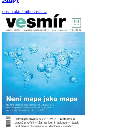
obsah aktuálního čísla
→