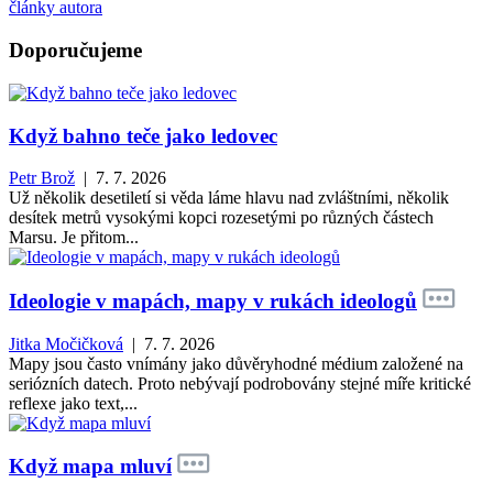
články autora
Doporučujeme
Když bahno teče jako ledovec
Petr Brož
| 7. 7. 2026
Už několik desetiletí si věda láme hlavu nad zvláštními, několik
desítek metrů vysokými kopci rozesetými po různých částech
Marsu. Je přitom...
Ideologie v mapách, mapy v rukách ideologů
Jitka Močičková
| 7. 7. 2026
Mapy jsou často vnímány jako důvěryhodné médium založené na
seriózních datech. Proto nebývají podrobovány stejné míře kritické
reflexe jako text,...
Když mapa mluví