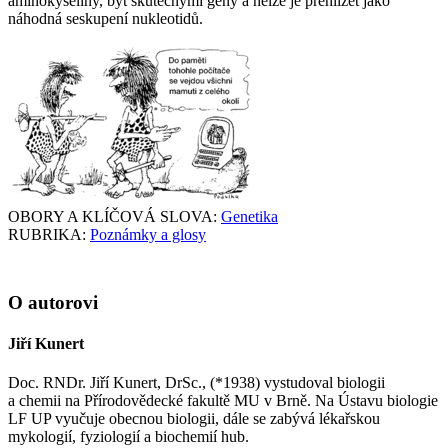
aminokyseliny, být skutečnými geny a nelze je přehlížet jako
náhodná seskupení nukleotidů.
OBORY A KLÍČOVÁ SLOVA:
Genetika
RUBRIKA:
Poznámky a glosy
O autorovi
Jiří Kunert
Doc. RNDr. Jiří Kunert, DrSc., (*1938) vystudoval biologii
a chemii na Přírodovědecké fakultě MU v Brně. Na Ústavu biologie
LF UP vyučuje obecnou biologii, dále se zabývá lékařskou
mykologií, fyziologií a biochemií hub.