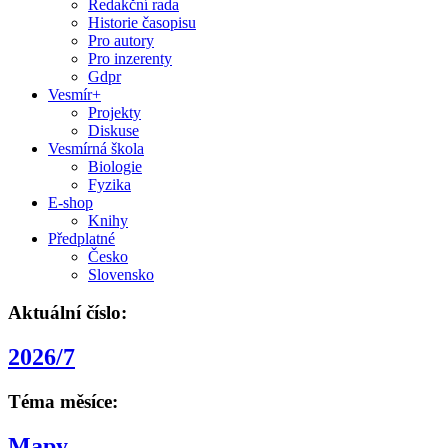
Redakční rada
Historie časopisu
Pro autory
Pro inzerenty
Gdpr
Vesmír+
Projekty
Diskuse
Vesmírná škola
Biologie
Fyzika
E-shop
Knihy
Předplatné
Česko
Slovensko
Aktuální číslo:
2026/7
Téma měsíce:
Mapy