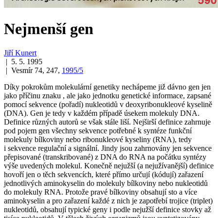
Nejmenší gen
Jiří Kunert
| 5. 5. 1995
| Vesmír 74, 247,
1995/5
Díky pokrokům molekulární genetiky nechápeme již dávno gen jen
jako příčinu znaku , ale jako jednotku genetické informace, zapsané
pomocí sekvence (pořadí) nukleotidů v deoxyribonukleové kyselině
(DNA). Gen je tedy v každém případě úsekem molekuly DNA.
Definice různých autorů se však stále liší. Nejširší definice zahrnuje
pod pojem gen všechny sekvence potřebné k syntéze funkční
molekuly bílkoviny nebo ribonukleové kyseliny (RNA), tedy
i sekvence regulační a signální. Jindy jsou zahrnovány jen sekvence
přepisované (transkribované) z DNA do RNA na počátku syntézy
výše uvedených molekul. Konečně nejužší (a nejužívanější) definice
hovoří jen o těch sekvencích, které přímo určují (kódují) zařazení
jednotlivých aminokyselin do molekuly bílkoviny nebo nukleotidů
do molekuly RNA. Protože pravé bílkoviny obsahují sto a více
aminokyselin a pro zařazení každé z nich je zapotřebí trojice (triplet)
nukleotidů, obsahují typické geny i podle nejužší definice stovky až