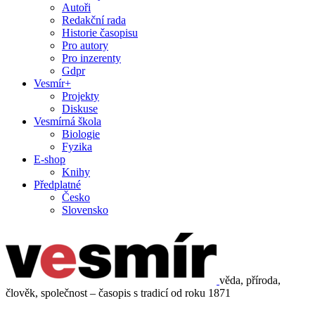
Autoři
Redakční rada
Historie časopisu
Pro autory
Pro inzerenty
Gdpr
Vesmír+
Projekty
Diskuse
Vesmírná škola
Biologie
Fyzika
E-shop
Knihy
Předplatné
Česko
Slovensko
věda, příroda,
člověk, společnost – časopis s tradicí od roku 1871