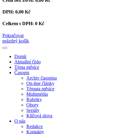
Cena bez DPH:
0,00 Kč
DPH:
0,00 Kč
Celkem s DPH:
0 Kč
Pokračovat
prázdný košík
Domů
Aktuální číslo
Téma měsíce
Časopis
Archiv časopisu
On-line články
Témata měsíce
Multimédia
Rubriky
Obory
Seriály
Klíčová slova
O nás
Redakce
Kontakty