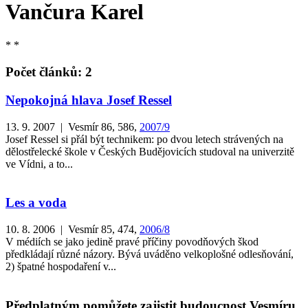
Vančura Karel
* *
Počet článků: 2
Nepokojná hlava Josef Ressel
13. 9. 2007 | Vesmír 86, 586,
2007/9
Josef Ressel si přál být technikem: po dvou letech strávených na
dělostřelecké škole v Českých Budějovicích studoval na univerzitě
ve Vídni, a to...
Les a voda
10. 8. 2006 | Vesmír 85, 474,
2006/8
V médiích se jako jedině pravé příčiny povodňových škod
předkládají různé názory. Bývá uváděno velkoplošné odlesňování,
2) špatné hospodaření v...
Předplatným pomůžete zajistit budoucnost Vesmíru